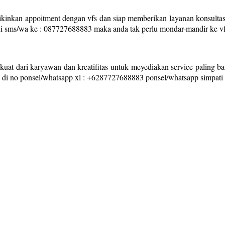
inkan appoitment dengan vfs dan siap memberikan layanan konsultasi 
lui sms/wa ke : 087727688883 maka anda tak perlu mondar-mandir ke vfs
kuat dari karyawan dan kreatifitas untuk meyediakan service paling ba
 : di no ponsel/whatsapp xl : +6287727688883 ponsel/whatsapp simpa