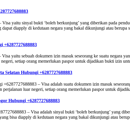
6287727688883
sa yaitu sinyal bukti ‘boleh berkunjung’ yang diberikan pada pendud
 dapat diapply di kedutaan negara yang bakal dikunjungi atau berupa s
gi +6287727688883
isa yaitu sebuah dokumen izin masuk seseorang ke suatu negara yang 
r negeri, setiap orang memerlukan paspor untuk dijadikan bukti izin 
rta Selatan Hubungi +6287727688883
i +6287727688883 – Visa adalah suatu dokumen izin masuk seseorang k
 perjalanan luar negeri, setiap orang memerlukan paspor untuk dijadi
Bogor Hubungi +6287727688883
727688883 – Visa adalah sinyal bukti ‘boleh berkunjung’ yang diber
yang bisa diapply di kedutaan negara yang bakal dikunjungi atau beru