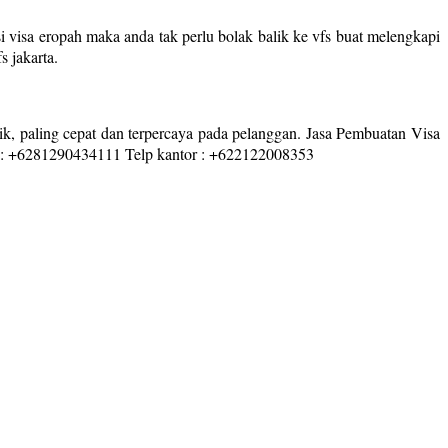
visa eropah maka anda tak perlu bolak balik ke vfs buat melengkapi
 jakarta.
ik, paling cepat dan terpercaya pada pelanggan. Jasa Pembuatan Visa
ti : +6281290434111 Telp kantor : +622122008353