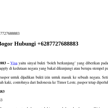
287727688883
 Bogor Hubungi +6287727688883
8883 –
Visa
yaitu sinyal bukti ‘boleh berkunjung’ yang diberikan pa
apply di kedutaan negara yang bakal dikunjungi atau berupa stempel pad
aspor untuk dijadikan bukti izin untuk masuk ke sebuah negara. Seti
 kaki, contohnya dari Indonesia ke Timor Leste, paspor tetap diperluka
883