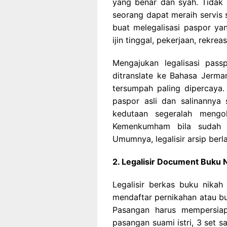
yang benar dan syah. Tidak 
seorang dapat meraih servis s
buat melegalisasi paspor ya
ijin tinggal, pekerjaan, rekrea
Mengajukan legalisasi pass
ditranslate ke Bahasa Jerma
tersumpah paling dipercaya
paspor asli dan salinannya s
kedutaan segeralah mengo
Kemenkumham bila sudah d
Umumnya, legalisir arsip berl
2. Legalisir Document Buku 
Legalisir berkas buku nika
mendaftar pernikahan atau bu
Pasangan harus mempersiapk
pasangan suami istri, 3 set sa