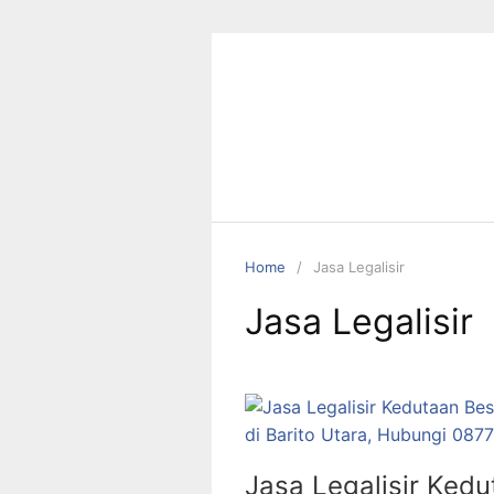
Skip
to
content
Home
Jasa Legalisir
Jasa Legalisir
Jasa Legalisir Ked