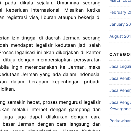
March 202
ksi pada dikala sejalan. Umumnya seorang
i keperluan internasional. Misalkan ketika
February 2
n registrasi visa, liburan ataupun bekerja di
January 2
August 20
ian izin tinggal di daerah Jerman, seorang
ah mendapat legalisir kedutaan jadi salah
roses legalisasi ini akan dikerjakan di kantor
CATEGO
 dituju dengan mempersiapkan persyaratan
Jasa Legali
abila ingin merencanakan ke Jerman, maka
i kedutaan Jerman yang ada dalam Indonesia.
Jasa Pemb
lukan dalam beragam kepentingan pribadi,
idikan.
Jasa Pene
g semakin hebat, proses mengurusi legalisir
Jasa Peng
Kewargane
jukan melalui internet dengan gampang dan
itu juga juga dapat dilakukan dengan cara
Perkawina
n besar Jerman dengan cara langsung dan