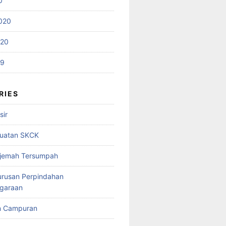
0
020
020
19
RIES
sir
uatan SKCK
rjemah Tersumpah
urusan Perpindahan
garaan
n Campuran