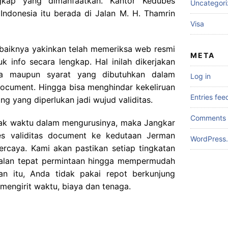
kap yang dimanfaatkan. Kantor Kedubes
Uncategor
Indonesia itu berada di Jalan M. H. Thamrin
Visa
 baiknya yakinkan telah memeriksa web resmi
META
 info secara lengkap. Hal inilah dikerjakan
ja maupun syarat yang dibutuhkan dalam
Log in
document. Hingga bisa menghindar kekeliruan
Entries fee
g yang diperlukan jadi wujud validitas.
Comments 
yak waktu dalam mengurusinya, maka Jangkar
es validitas document ke kedutaan Jerman
WordPress.
ercaya. Kami akan pastikan setiap tingkatan
rjalan tepat permintaan hingga mempermudah
an itu, Anda tidak pakai repot berkunjung
mengirit waktu, biaya dan tenaga.