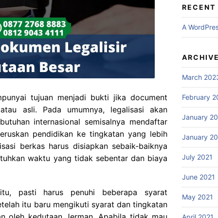
RECENT
A WordPre
ARCHIV
March 202
unyai tujuan menjadi bukti jika document
February 2
atau asli. Pada umumnya, legalisasi akan
January 2
butuhan internasional semisalnya mendaftar
neruskan pendidikan ke tingkatan yang lebih
January 2
alisasi berkas harus disiapkan sebaik-baiknya
July 2021
uhkan waktu yang tidak sebentar dan biaya
June 2021
 itu, pasti harus penuhi beberapa syarat
May 2021
elah itu baru mengikuti syarat dan tingkatan
kan oleh kedutaan Jerman. Apabila tidak mau
April 2021