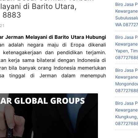
Biro Jasa 
ayani di Barito Utara,
Kewarganeg
8 8883
Subulussal
WA 08772
21
ar Jerman Melayani di Barito Utara Hubungi
Biro Jasa 
Kewarganeg
 adalah negara maju di Eropa dikenali
Yapen, Tim
ketenagakerjaan dan pendidikan terjamin.
08772768
an kerja sama bilateral dengan Indonesia di
eran bila banyak orang Indonesia memerlukan
Biro Jasa 
bisa tinggal di Jerman dalam menempuh
Kewarganeg
Mongondow,
08772768
Biro Jasa 
Kewarganeg
Klungkung,
08772768