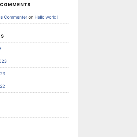
 COMMENTS
ss Commenter
on
Hello world!
ES
3
023
023
022