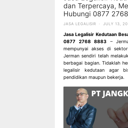
dan Terpercaya, Mel
Hubungi 0877 276
JASA LEGALISIR
·
JULY 13, 20
Jasa Legalisir Kedutaan Bes
0877 2768 8883
– Jerman
mempunyai akses di sektor 
Jerman sendiri telah melakuk
berbagai bagian. Tidaklah h
legalisir kedutaan agar 
pendidikan maupun bekerja.