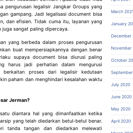
sa pengurusan legalisir Jangkar Groups yang
March 202
gan gampang. Jadi legalisasi document bisa
, dan efisien. Tidak cuma itu, layanan yang
January 2
 juga sangat paling dipercaya.
December 
tuan yang berbeda dalam proses pengurusan
November
kinkan buat mempersiapkannya dengan benar
laku supaya document bisa diurusi paling
October 2
ng harus jadi perhatian dalam mengurusi
n berkaitan proses dari legalisir kedutaan
September
makin paham dan menghindari kesalahan waktu
July 2020
June 2020
Besar Jerman?
May 2020
satu diantara hal yang dimanfaatkan ketika
rsip yang telah diedarkan betul-betul benar.
April 2020
beri tanda tangan dan diedarkan melewati