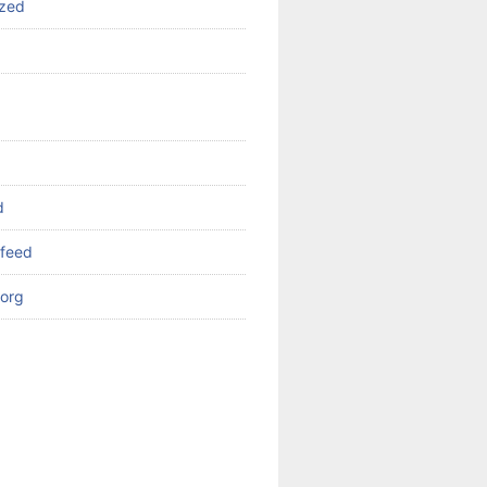
ized
d
feed
org