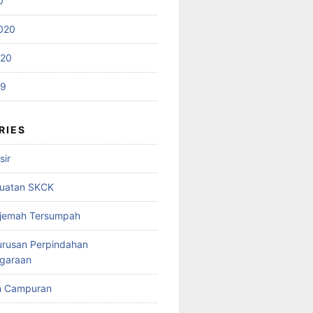
0
020
020
19
RIES
sir
uatan SKCK
rjemah Tersumpah
urusan Perpindahan
garaan
n Campuran