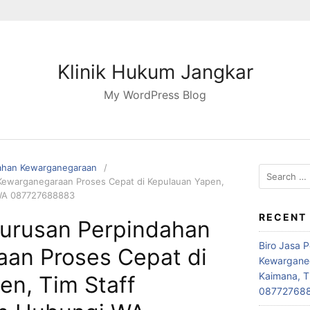
Klinik Hukum Jangkar
My WordPress Blog
ahan Kewarganegaraan
Search
Kewarganegaraan Proses Cepat di Kepulauan Yapen,
for:
 WA 087727688883
RECENT
gurusan Perpindahan
Biro Jasa 
an Proses Cepat di
Kewarganeg
Kaimana, T
en, Tim Staff
08772768