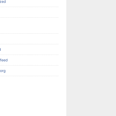
ized
d
feed
org