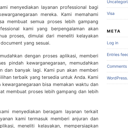
Uncategor
kami menyediakan layanan professional bagi
Visa
kewarganegaraan mereka. Kami memahami
bisa membuat semua proses lebih gampang
ofessional kami yang berpengalaman akan
META
a proses, dimulai dari meneliti kelayakan
document yang sesuai.
Log in
Entries fee
mudahkan dengan proses aplikasi, memberi
roses pindah kewarganegaraan, memudahkan
Comments 
n dan banyak lagi. Kami pun akan memberi
ilihan terbaik yang tersedia untuk Anda. Kami
WordPress.
h kewarganegaraan bisa memakan waktu dan
buat membuat proses lebih gampang dan lebih
kami menyediakan beragam layanan terkait
ayanan kami termasuk memberi anjuran dan
plikasi, meneliti kelayakan, mempersiapkan