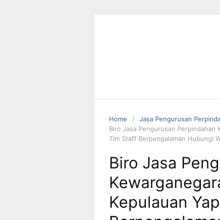
Skip
to
content
Home
Jasa Pengurusan Perpind
Biro Jasa Pengurusan Perpindahan 
Tim Staff Berpengalaman Hubungi
Biro Jasa Pen
Kewarganegara
Kepulauan Yap