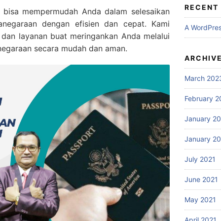
RECENT
g bisa mempermudah Anda dalam selesaikan
anegaraan dengan efisien dan cepat. Kami
A WordPre
 dan layanan buat meringankan Anda melalui
negaraan secara mudah dan aman.
ARCHIV
March 202
February 2
January 2
January 2
July 2021
June 2021
May 2021
April 2021