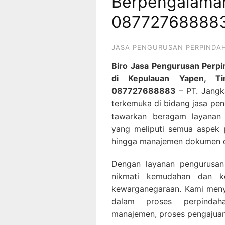
Berpengalama
08772768888
JASA PENGURUSAN PERPIND
Biro Jasa Pengurusan Per
di Kepulauan Yapen, T
087727688883
– PT. Jangk
terkemuka di bidang jasa pe
tawarkan beragam layanan
yang meliputi semua aspek 
hingga manajemen dokumen d
Dengan layanan pengurusan
nikmati kemudahan dan k
kewarganegaraan. Kami meny
dalam proses perpindah
manajemen, proses pengajuan