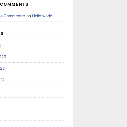
 COMMENTS
ss Commenter
on
Hello world!
ES
3
023
023
022