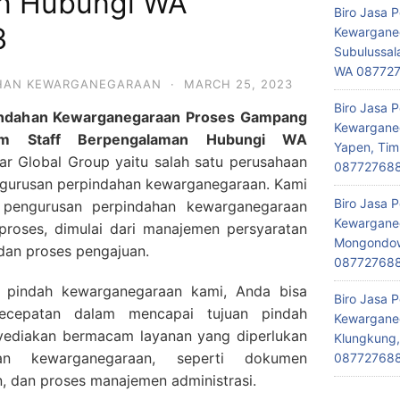
n Hubungi WA
Biro Jasa 
3
Kewarganeg
Subulussal
WA 08772
AHAN KEWARGANEGARAAN
·
MARCH 25, 2023
Biro Jasa 
pindahan Kewarganegaraan Proses Gampang
Kewarganeg
im Staff Berpengalaman Hubungi WA
Yapen, Tim
ar Global Group yaitu salah satu perusahaan
08772768
ngurusan perpindahan kewarganegaraan. Kami
Biro Jasa 
 pengurusan perpindahan kewarganegaraan
Kewarganeg
proses, dimulai dari manajemen persyaratan
Mongondow,
an proses pengajuan.
08772768
 pindah kewarganegaraan kami, Anda bisa
Biro Jasa 
ecepatan dalam mencapai tujuan pindah
Kewarganeg
ediakan bermacam layanan yang diperlukan
Klungkung,
an kewarganegaraan, seperti dokumen
08772768
, dan proses manajemen administrasi.