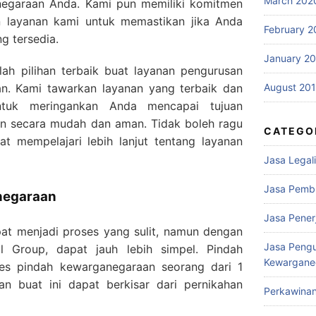
March 202
negaraan Anda. Kami pun memiliki komitmen
 layanan kami untuk memastikan jika Anda
February 2
g tersedia.
January 2
lah pilihan terbaik buat layanan pengurusan
n. Kami tawarkan layanan yang terbaik dan
August 20
untuk meringankan Anda mencapai tujuan
n secara mudah dan aman. Tidak boleh ragu
CATEGO
t mempelajari lebih lanjut tentang layanan
Jasa Legali
Jasa Pemb
negaraan
Jasa Pene
at menjadi proses yang sulit, namun dengan
Jasa Peng
l Group, dapat jauh lebih simpel. Pindah
Kewargane
es pindah kewarganegaraan seorang dari 1
an buat ini dapat berkisar dari pernikahan
Perkawina