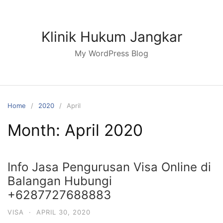
Skip
to
content
Klinik Hukum Jangkar
My WordPress Blog
Home
2020
April
Month:
April 2020
Info Jasa Pengurusan Visa Online di
Balangan Hubungi
+6287727688883
VISA
·
APRIL 30, 2020