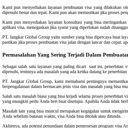
Kami pun menyediakan layanan pembuatan visa yang dilakukan oleh 
dipenuhi benar dan tepat. Kami pun akan memastikan jika proses pen
Kami pun menyediakan layanan konsultasi yang bisa meringanka
aplikasi visa, menegaskan jika syarat yang diperlukan sudah disang
PT. Jangkar Global Group yaitu sumber yang bisa dipercaya buat la
pastikan jika proses pembuatan visa jalan dengan lancar dan cepat. 
Permasalahan Yang Sering Terjadi Dalam Pembuata
Sebagai salah satu layanan yang paling dicari saat ini, penerbitan
dipenuhi, tentunya ada masalah yang ada ketika datang ke penerbitan 
PT. Jangkar Global Group, kami memahami pentingnya memastikan
berpengalaman dalam bermacam jenis visa dan masalah yang bisa mun
Salah satu masalah biasa yang bisa terjadi selama proses penerbita
yang mungkin perlu Anda beri buat disetujui. Apabila Anda tidak ber
Masalah lain yang bisa muncul merupakan kegagalan untuk mengirim 
Anda sebelum batasan waktu, visa Anda bisa ditolak atau ditunda.
Akhirnya, ada potensi penundaan dalam pemrosesan program visa And