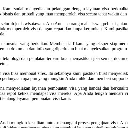
. Kami sudah menyediakan pelanggan dengan layanan visa berkualitas
 bisnis dan pribadi yang mau memperoleh visa secara tepat waktu dan
uruh jenis wisatawan. Apa Anda seorang mahasiswa, pebisnis, atau ek
uk memperoleh visa dengan cepat dan tanpa kerumitan. Kami pastika
da.
n konsulat yang berkaitan. Member staff kami yang eksper siap merin
mua dokumen dan info yang diperlukan buat menyelesaikan program
 teknologi dan peralatan terbaru buat memastikan jika semua docume
etul.
visa bisa membuat stres. Itu sebabnya kami pastikan buat menyediak
 pertanyaan apa pun yang mungkin Anda miliki dan memberi support s
ena menyediakan layanan pembuatan visa yang handal dan berkualit
s repot ketika mendapat visa mereka. Apa Anda tengah mencari visa p
t tentang layanan pembuatan visa kami.
 Anda mungkin kesulitan untuk menangani proses pengajuan visa. Apab
i bidang pembuatan visa yang memberi layanan terbaik untuk banya