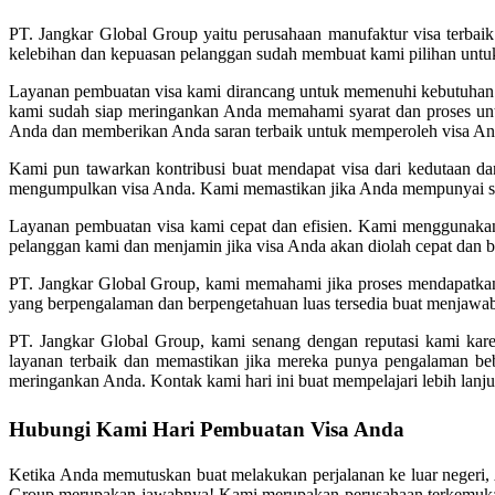
PT. Jangkar Global Group yaitu perusahaan manufaktur visa terbaik
kelebihan dan kepuasan pelanggan sudah membuat kami pilihan untuk
Layanan pembuatan visa kami dirancang untuk memenuhi kebutuhan sel
kami sudah siap meringankan Anda memahami syarat dan proses unt
Anda dan memberikan Anda saran terbaik untuk memperoleh visa An
Kami pun tawarkan kontribusi buat mendapat visa dari kedutaan da
mengumpulkan visa Anda. Kami memastikan jika Anda mempunyai se
Layanan pembuatan visa kami cepat dan efisien. Kami menggunakan
pelanggan kami dan menjamin jika visa Anda akan diolah cepat dan b
PT. Jangkar Global Group, kami memahami jika proses mendapatkan 
yang berpengalaman dan berpengetahuan luas tersedia buat menjawab
PT. Jangkar Global Group, kami senang dengan reputasi kami kar
layanan terbaik dan memastikan jika mereka punya pengalaman beba
meringankan Anda. Kontak kami hari ini buat mempelajari lebih lanju
Hubungi Kami Hari Pembuatan Visa Anda
Ketika Anda memutuskan buat melakukan perjalanan ke luar negeri,
Group merupakan jawabnya! Kami merupakan perusahaan terkemuka d