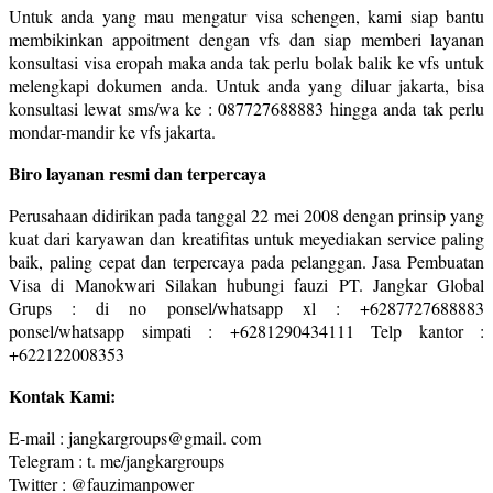
Untuk anda yang mau mengatur visa schengen, kami siap bantu
membikinkan appoitment dengan vfs dan siap memberi layanan
konsultasi visa eropah maka anda tak perlu bolak balik ke vfs untuk
melengkapi dokumen anda. Untuk anda yang diluar jakarta, bisa
konsultasi lewat sms/wa ke : 087727688883 hingga anda tak perlu
mondar-mandir ke vfs jakarta.
Biro layanan resmi dan terpercaya
Perusahaan didirikan pada tanggal 22 mei 2008 dengan prinsip yang
kuat dari karyawan dan kreatifitas untuk meyediakan service paling
baik, paling cepat dan terpercaya pada pelanggan. Jasa Pembuatan
Visa di Manokwari Silakan hubungi fauzi PT. Jangkar Global
Grups : di no ponsel/whatsapp xl : +6287727688883
ponsel/whatsapp simpati : +6281290434111 Telp kantor :
+622122008353
Kontak Kami:
E-mail : jangkargroups@gmail. com
Telegram : t. me/jangkargroups
Twitter : @fauzimanpower