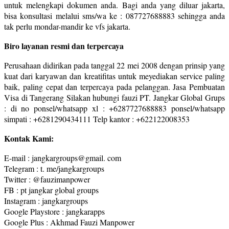
untuk melengkapi dokumen anda. Bagi anda yang diluar jakarta,
bisa konsultasi melalui sms/wa ke : 087727688883 sehingga anda
tak perlu mondar-mandir ke vfs jakarta.
Biro layanan resmi dan terpercaya
Perusahaan didirikan pada tanggal 22 mei 2008 dengan prinsip yang
kuat dari karyawan dan kreatifitas untuk meyediakan service paling
baik, paling cepat dan terpercaya pada pelanggan. Jasa Pembuatan
Visa di Tangerang Silakan hubungi fauzi PT. Jangkar Global Grups
: di no ponsel/whatsapp xl : +6287727688883 ponsel/whatsapp
simpati : +6281290434111 Telp kantor : +622122008353
Kontak Kami:
E-mail : jangkargroups@gmail. com
Telegram : t. me/jangkargroups
Twitter : @fauzimanpower
FB : pt jangkar global groups
Instagram : jangkargroups
Google Playstore : jangkarapps
Google Plus : Akhmad Fauzi Manpower