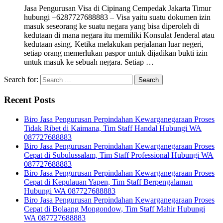
Jasa Pengurusan Visa di Cipinang Cempedak Jakarta Timur
hubungi +6287727688883 – Visa yaitu suatu dokumen izin
masuk seseorang ke suatu negara yang bisa diperoleh di
kedutaan di mana negara itu memiliki Konsulat Jenderal atau
kedutaan asing. Ketika melakukan perjalanan luar negeri,
setiap orang memerlukan paspor untuk dijadikan bukti izin
untuk masuk ke sebuah negara. Setiap …
Search for:
Recent Posts
Biro Jasa Pengurusan Perpindahan Kewarganegaraan Proses
Tidak Ribet di Kaimana, Tim Staff Handal Hubungi WA
087727688883
Biro Jasa Pengurusan Perpindahan Kewarganegaraan Proses
Cepat di Subulussalam, Tim Staff Professional Hubungi WA
087727688883
Biro Jasa Pengurusan Perpindahan Kewarganegaraan Proses
Cepat di Kepulauan Yapen, Tim Staff Berpengalaman
Hubungi WA 087727688883
Biro Jasa Pengurusan Perpindahan Kewarganegaraan Proses
Cepat di Bolaang Mongondow, Tim Staff Mahir Hubungi
WA 087727688883