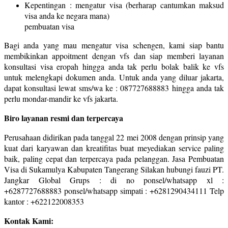
Kepentingan : mengatur visa (berharap cantumkan maksud
visa anda ke negara mana)
pembuatan visa
Bagi anda yang mau mengatur visa schengen, kami siap bantu
membikinkan appoitment dengan vfs dan siap memberi layanan
konsultasi visa eropah hingga anda tak perlu bolak balik ke vfs
untuk melengkapi dokumen anda. Untuk anda yang diluar jakarta,
dapat konsultasi lewat sms/wa ke : 087727688883 hingga anda tak
perlu mondar-mandir ke vfs jakarta.
Biro layanan resmi dan terpercaya
Perusahaan didirikan pada tanggal 22 mei 2008 dengan prinsip yang
kuat dari karyawan dan kreatifitas buat meyediakan service paling
baik, paling cepat dan terpercaya pada pelanggan. Jasa Pembuatan
Visa di Sukamulya Kabupaten Tangerang Silakan hubungi fauzi PT.
Jangkar Global Grups : di no ponsel/whatsapp xl :
+6287727688883 ponsel/whatsapp simpati : +6281290434111 Telp
kantor : +622122008353
Kontak Kami: