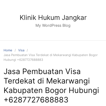
Skip
to
content
Klinik Hukum Jangkar
My WordPress Blog
Home
Visa
Jasa Pembuatan Visa Terdekat di Mekarwangi Kabupaten Bogor
Hubungi +6287727688883
Jasa Pembuatan Visa
Terdekat di Mekarwangi
Kabupaten Bogor Hubungi
+6287727688883