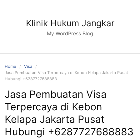
Skip
to
content
Klinik Hukum Jangkar
My WordPress Blog
Home
Visa
Jasa Pembuatan Visa Terpercaya di Kebon Kelapa Jakarta Pusat
Hubungi +6287727688883
Jasa Pembuatan Visa
Terpercaya di Kebon
Kelapa Jakarta Pusat
Hubungi +6287727688883