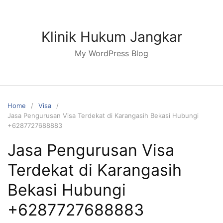
Skip
to
content
Klinik Hukum Jangkar
My WordPress Blog
Home
Visa
Jasa Pengurusan Visa Terdekat di Karangasih Bekasi Hubungi
+6287727688883
Jasa Pengurusan Visa
Terdekat di Karangasih
Bekasi Hubungi
+6287727688883