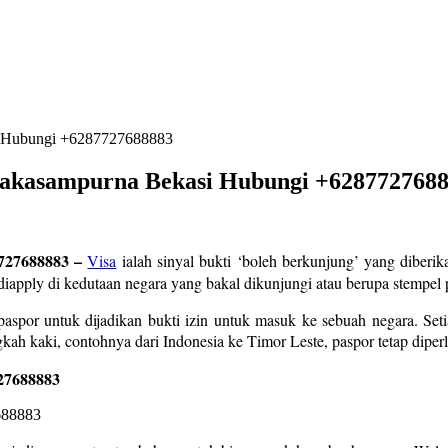
si Hubungi +6287727688883
 Jakasampurna Bekasi Hubungi +628772768
7727688883 –
Visa
ialah sinyal bukti ‘boleh berkunjung’ yang diberi
iapply di kedutaan negara yang bakal dikunjungi atau berupa stempel p
aspor untuk dijadikan bukti izin untuk masuk ke sebuah negara. Seti
ah kaki, contohnya dari Indonesia ke Timor Leste, paspor tetap diperlu
27688883