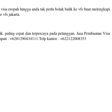
isa eropah hingga anda tak perlu bolak balik ke vfs buat melengkapi
 vfs jakarta.
ik, paling cepat dan terpercaya pada pelanggan. Jasa Pembuatan Visa
impati : +6281290434111 Telp kantor : +622122008353