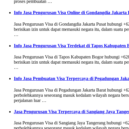
proses pembuatan …
Info Jasa Pengurusan Visa Online di Gondangdia Jakart
Jasa Pengurusan Visa di Gondangdia Jakarta Pusat hubungi +
berisikan izin untuk dapat memasuki negara itu, dalam suatu p
…
Info Jasa Pengurusan Visa Terdekat di Tapos Kabupaten
Jasa Pengurusan Visa di Tapos Kabupaten Bogor hubungi +628
berisikan izin untuk dapat memasuki negara itu, dalam suatu p
…
Info Jasa Pembuatan Visa Terpercaya di Pegadungan Jak
Jasa Pengurusan Visa di Pegadungan Jakarta Barat hubungi +62
perbolehkannya seseorang masuk kedalam wilayah negara bersa
perjalanan luar …
Jasa Pengurusan Visa Terpercaya di Sangiang Jaya Tang
Jasa Pengurusan Visa di Sangiang Jaya Tangerang hubungi +628
perbolehkannya seseorang masuk kedalam wilayah negara bersa