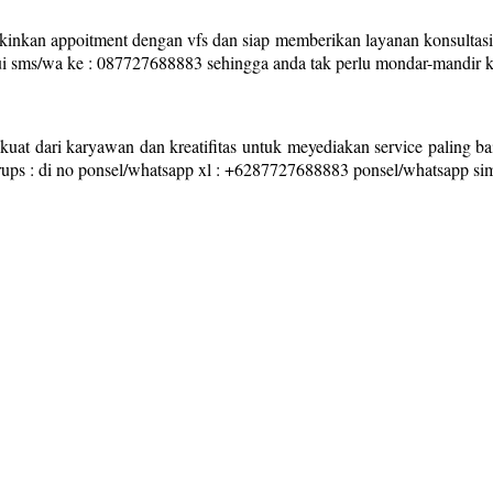
nkan appoitment dengan vfs dan siap memberikan layanan konsultasi v
ui sms/wa ke : 087727688883 sehingga anda tak perlu mondar-mandir ke
kuat dari karyawan dan kreatifitas untuk meyediakan service paling ba
Grups : di no ponsel/whatsapp xl : +6287727688883 ponsel/whatsapp s