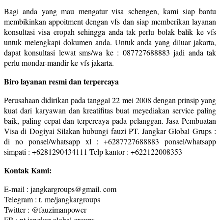
Bagi anda yang mau mengatur visa schengen, kami siap bantu
membikinkan appoitment dengan vfs dan siap memberikan layanan
konsultasi visa eropah sehingga anda tak perlu bolak balik ke vfs
untuk melengkapi dokumen anda. Untuk anda yang diluar jakarta,
dapat konsultasi lewat sms/wa ke : 087727688883 jadi anda tak
perlu mondar-mandir ke vfs jakarta.
Biro layanan resmi dan terpercaya
Perusahaan didirikan pada tanggal 22 mei 2008 dengan prinsip yang
kuat dari karyawan dan kreatifitas buat meyediakan service paling
baik, paling cepat dan terpercaya pada pelanggan. Jasa Pembuatan
Visa di Dogiyai Silakan hubungi fauzi PT. Jangkar Global Grups :
di no ponsel/whatsapp xl : +6287727688883 ponsel/whatsapp
simpati : +6281290434111 Telp kantor : +622122008353
Kontak Kami:
E-mail : jangkargroups@gmail. com
Telegram : t. me/jangkargroups
Twitter : @fauzimanpower
FB : pt jangkar global groups