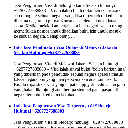
Jasa Pengurusan Visa di Selong Jakarta Selatan hubungi
+6287727688883 – Visa ialah sebuah dokumen izin masuk
seseorang ke sebuah negara yang bisa diperoleh di kedutaan
di mana negara itu punya Konsulat Jenderal atau kedutaan
asing. Ketika melakukan perjalanan luar negeri, setiap orang
memerlukan paspor untuk dijadikan bukti izin untuk masuk
ke sebuah negara. Setiap orang …
Info Jasa Pembuatan Visa Online di Melawai Jakarta
Selatan Hubungi +6287727688883
Jasa Pengurusan Visa di Melawai Jakarta Selatan hubungi
+6287727688883 – Visa ialah sinyal bukti ‘boleh berkunjung’
yang diberikan pada penduduk sebuah negara apabila masuk
lokasi negara lain yang mempersyaratkan ada izin masuk.
Bisa berupa stiker visa yang dapat diapply di kedutaan negara
yang bakal dikunjungi atau berupa stempel pada paspor di
negara tertentu. Ketika melakukan …
Info Jasa Pengurusan Visa Terpercaya di Sidoarjo
Hubungi +6287727688883
Jasa Pengurusan Visa di Sidoarjo hubungi +6287727688883
– Visa ialah sebuah dokumen izin masuk seseorang ke sebuah