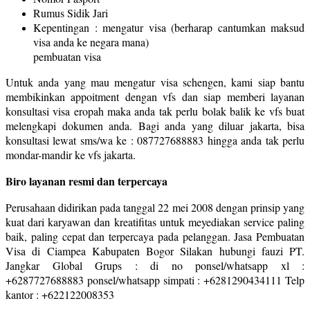
Rumus Sidik Jari
Kepentingan : mengatur visa (berharap cantumkan maksud
visa anda ke negara mana)
pembuatan visa
Untuk anda yang mau mengatur visa schengen, kami siap bantu
membikinkan appoitment dengan vfs dan siap memberi layanan
konsultasi visa eropah maka anda tak perlu bolak balik ke vfs buat
melengkapi dokumen anda. Bagi anda yang diluar jakarta, bisa
konsultasi lewat sms/wa ke : 087727688883 hingga anda tak perlu
mondar-mandir ke vfs jakarta.
Biro layanan resmi dan terpercaya
Perusahaan didirikan pada tanggal 22 mei 2008 dengan prinsip yang
kuat dari karyawan dan kreatifitas untuk meyediakan service paling
baik, paling cepat dan terpercaya pada pelanggan. Jasa Pembuatan
Visa di Ciampea Kabupaten Bogor Silakan hubungi fauzi PT.
Jangkar Global Grups : di no ponsel/whatsapp xl :
+6287727688883 ponsel/whatsapp simpati : +6281290434111 Telp
kantor : +622122008353