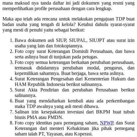
mana maksud nya tanda daftar ini jadi dokumen yang resmi yang
memperlihatkan profile perusahaan dengan cara lengkap.
Maka apa telah ada rencana untuk melakukan pengajuan TDP buat
badan usaha yang tengah di kelola? Ketahui dahulu syarat-syarat
yang mesti di penuhi yaitu sebagai berikut:
Bawa dokumen asli SIUP, SIUPAL, SIUJPT atau surat izin
usaha yang lain dan fotokopiannya.
Foto copy surat Keterangan Domisili Perusahaan, dan bawa
serta aslinya buat di tunjukan pada petugas.
Foto copy semua keterangan berkaitan perubahan perusahaan,
termasuk didalamnya perubahan modal, pengurus, dan
kepemilikan sahamnya. Buat berjaga, bawa serta aslinya.
Surat Keterangan Pengesahan dari Kementerian Hukum dan
HAM Republik Indonesia berikut salinannya.
Surat Akta Pendirian dan perubahan Perusahaan berikut
salinannya.
Buat yang mendaftarkan kembali atau ada perkembangan
maka TDP awalnya yang asli mesti dibawa.
Salinan izin kesepakatan investasi dari BKPM buat tubuh
bisnis PMA atau PMDN.
Foto copy identitas para pemegang saham,
NPWP
, dan Surat
Keterangan dari menteri Kehakiman jika pihak pemegang
saham ialah PT, Yayasan, atau Koperasi.