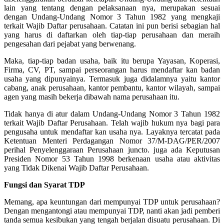
lain yang tentang dengan pelaksanaan nya, merupakan sesuai
dengan Undang-Undang Nomor 3 Tahun 1982 yang mengkaji
terkait Wajib Daftar perusahaan. Catatan ini pun berisi sebagian hal
yang harus di daftarkan oleh tiap-tiap perusahaan dan meraih
pengesahan dari pejabat yang berwenang.
Maka, tiap-tiap badan usaha, baik itu berupa Yayasan, Koperasi,
Firma, CV, PT, sampai perseorangan harus mendaftar kan badan
usaha yang dipunyainya. Termasuk juga didalamnya yaitu kantor
cabang, anak perusahaan, kantor pembantu, kantor wilayah, sampai
agen yang masih bekerja dibawah nama perusahaan itu.
Tidak hanya di atur dalam Undang-Undang Nomor 3 Tahun 1982
terkait Wajib Daftar Perusahaan. Telah wajib hukum nya bagi para
pengusaha untuk mendaftar kan usaha nya. Layaknya tercatat pada
Ketentuan Menteri Perdagangan Nomor 37/M-DAG/PER/2007
perihal Penyelenggaraan Perusahaan juncto. juga ada Keputusan
Presiden Nomor 53 Tahun 1998 berkenaan usaha atau aktivitas
yang Tidak Dikenai Wajib Daftar Perusahaan.
Fungsi dan Syarat TDP
Memang, apa keuntungan dari mempunyai TDP untuk perusahaan?
Dengan mengantongi atau mempunyai TDP, nanti akan jadi pemberi
tanda semua kesibukan yang tengah berjalan disuatu perusahaan. Di