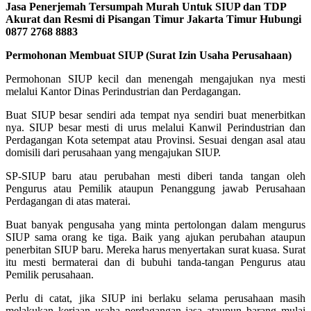
Jasa Penerjemah Tersumpah Murah Untuk SIUP dan TDP
Akurat dan Resmi di Pisangan Timur Jakarta Timur Hubungi
0877 2768 8883
Permohonan Membuat SIUP (Surat Izin Usaha Perusahaan)
Permohonan SIUP kecil dan menengah mengajukan nya mesti
melalui Kantor Dinas Perindustrian dan Perdagangan.
Buat SIUP besar sendiri ada tempat nya sendiri buat menerbitkan
nya. SIUP besar mesti di urus melalui Kanwil Perindustrian dan
Perdagangan Kota setempat atau Provinsi. Sesuai dengan asal atau
domisili dari perusahaan yang mengajukan SIUP.
SP-SIUP baru atau perubahan mesti diberi tanda tangan oleh
Pengurus atau Pemilik ataupun Penanggung jawab Perusahaan
Perdagangan di atas materai.
Buat banyak pengusaha yang minta pertolongan dalam mengurus
SIUP sama orang ke tiga. Baik yang ajukan perubahan ataupun
penerbitan SIUP baru. Mereka harus menyertakan surat kuasa. Surat
itu mesti bermaterai dan di bubuhi tanda-tangan Pengurus atau
Pemilik perusahaan.
Perlu di catat, jika SIUP ini berlaku selama perusahaan masih
melakukan kerjaan usaha perdagangan jasa ataupun barang mulai