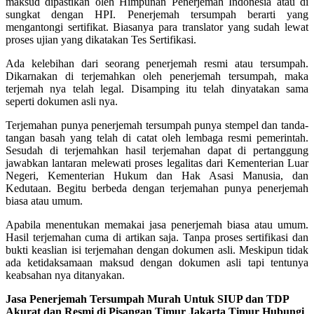
maksud dipastikan oleh Himpunan Penerjemah Indonesia atau di
sungkat dengan HPI. Penerjemah tersumpah berarti yang
mengantongi sertifikat. Biasanya para translator yang sudah lewat
proses ujian yang dikatakan Tes Sertifikasi.
Ada kelebihan dari seorang penerjemah resmi atau tersumpah.
Dikarnakan di terjemahkan oleh penerjemah tersumpah, maka
terjemah nya telah legal. Disamping itu telah dinyatakan sama
seperti dokumen asli nya.
Terjemahan punya penerjemah tersumpah punya stempel dan tanda-
tangan basah yang telah di catat oleh lembaga resmi pemerintah.
Sesudah di terjemahkan hasil terjemahan dapat di pertanggung
jawabkan lantaran melewati proses legalitas dari Kementerian Luar
Negeri, Kementerian Hukum dan Hak Asasi Manusia, dan
Kedutaan. Begitu berbeda dengan terjemahan punya penerjemah
biasa atau umum.
Apabila menentukan memakai jasa penerjemah biasa atau umum.
Hasil terjemahan cuma di artikan saja. Tanpa proses sertifikasi dan
bukti keaslian isi terjemahan dengan dokumen asli. Meskipun tidak
ada ketidaksamaan maksud dengan dokumen asli tapi tentunya
keabsahan nya ditanyakan.
Jasa Penerjemah Tersumpah Murah Untuk SIUP dan TDP
Akurat dan Resmi di Pisangan Timur Jakarta Timur Hubungi