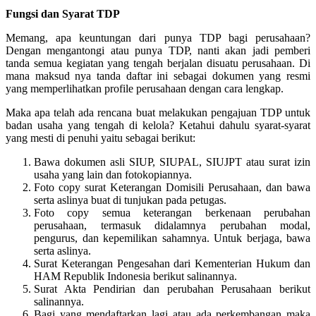
Fungsi dan Syarat TDP
Memang, apa keuntungan dari punya TDP bagi perusahaan?
Dengan mengantongi atau punya TDP, nanti akan jadi pemberi
tanda semua kegiatan yang tengah berjalan disuatu perusahaan. Di
mana maksud nya tanda daftar ini sebagai dokumen yang resmi
yang memperlihatkan profile perusahaan dengan cara lengkap.
Maka apa telah ada rencana buat melakukan pengajuan TDP untuk
badan usaha yang tengah di kelola? Ketahui dahulu syarat-syarat
yang mesti di penuhi yaitu sebagai berikut:
Bawa dokumen asli SIUP, SIUPAL, SIUJPT atau surat izin
usaha yang lain dan fotokopiannya.
Foto copy surat Keterangan Domisili Perusahaan, dan bawa
serta aslinya buat di tunjukan pada petugas.
Foto copy semua keterangan berkenaan perubahan
perusahaan, termasuk didalamnya perubahan modal,
pengurus, dan kepemilikan sahamnya. Untuk berjaga, bawa
serta aslinya.
Surat Keterangan Pengesahan dari Kementerian Hukum dan
HAM Republik Indonesia berikut salinannya.
Surat Akta Pendirian dan perubahan Perusahaan berikut
salinannya.
Bagi yang mendaftarkan lagi atau ada perkembangan maka