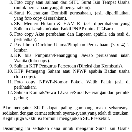
Foto copy atau salinan dari SITU-Surat Izin Tempat Usaha
(untuk perusahaan yang di persyaratkan).
Surat Keterangan Domisili perusahaan, (asli diperlihatkan
yang foto copy di serahkan).
SK. Menteri Hukum & HAM RI (asli diperlihatkan yang
Salinan diserahkan) atau Bukti PNBP untuk PT-Baru.
Foto copy Akta perubahan dan Laporan apabila ada (asli di
perlihatkan).
Pas Photo Direktur Utama/Pimpinan Perusahaan (3 x 4) 2
lembar.
KK bila Pimpinan/Penanggung Jawab perusahaan ialah
Wanita (foto copy).
Salinan KTP Pengurus Perseroan (Direksi dan Komisaris).
KTP Pemegang Saham atau NPWP apabila Badan usaha
(foto copy).
Foto copy NPWP-Nomor Pokok Wajib Pajak (asli di
perlihatkan).
Salinan Kontrak/Sewa T.Usaha/Surat Keterangan dari pemilik
gedung.
Biar mengatur SIUP dapat paling gampang maka seharusnya
sediakan dengan cermat seluruh syarat-syarat yang telah di tentukan.
Begitu juga waktu isi formulir mengajukan SIUP tersebut.
Disamping itu sediakan dana untuk mengatur Surat Izin Usaha