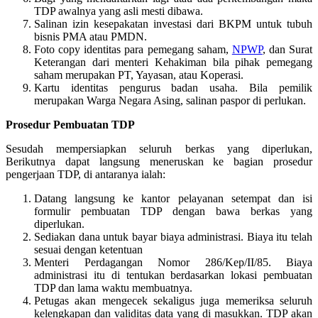
TDP awalnya yang asli mesti dibawa.
Salinan izin kesepakatan investasi dari BKPM untuk tubuh
bisnis PMA atau PMDN.
Foto copy identitas para pemegang saham,
NPWP
, dan Surat
Keterangan dari menteri Kehakiman bila pihak pemegang
saham merupakan PT, Yayasan, atau Koperasi.
Kartu identitas pengurus badan usaha. Bila pemilik
merupakan Warga Negara Asing, salinan paspor di perlukan.
Prosedur Pembuatan TDP
Sesudah mempersiapkan seluruh berkas yang diperlukan,
Berikutnya dapat langsung meneruskan ke bagian prosedur
pengerjaan TDP, di antaranya ialah:
Datang langsung ke kantor pelayanan setempat dan isi
formulir pembuatan TDP dengan bawa berkas yang
diperlukan.
Sediakan dana untuk bayar biaya administrasi. Biaya itu telah
sesuai dengan ketentuan
Menteri Perdagangan Nomor 286/Kep/II/85. Biaya
administrasi itu di tentukan berdasarkan lokasi pembuatan
TDP dan lama waktu membuatnya.
Petugas akan mengecek sekaligus juga memeriksa seluruh
kelengkapan dan validitas data yang di masukkan. TDP akan