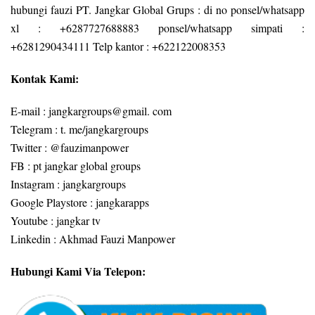
hubungi fauzi PT. Jangkar Global Grups : di no ponsel/whatsapp
xl : +6287727688883 ponsel/whatsapp simpati :
+6281290434111 Telp kantor : +622122008353
Kontak Kami:
E-mail : jangkargroups@gmail. com
Telegram : t. me/jangkargroups
Twitter : @fauzimanpower
FB : pt jangkar global groups
Instagram : jangkargroups
Google Playstore : jangkarapps
Youtube : jangkar tv
Linkedin : Akhmad Fauzi Manpower
Hubungi Kami Via Telepon: