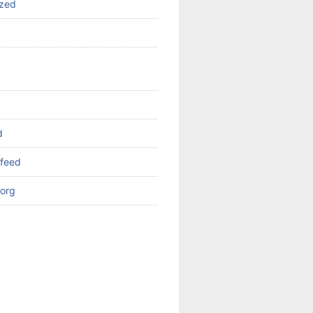
ized
d
feed
org