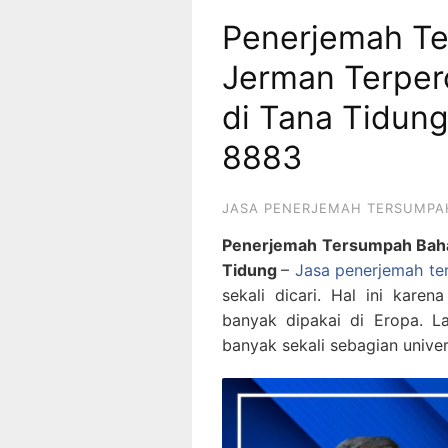
Penerjemah T
Jerman Terper
di Tana Tidun
8883
JASA PENERJEMAH TERSUMPA
Penerjemah Tersumpah Baha
Tidung
–
Jasa penerjemah t
sekali dicari. Hal ini kar
banyak dipakai di Eropa. L
banyak sekali sebagian univer