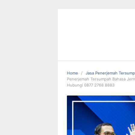
Skip
to
content
Home
Jasa Penerjemah Tersum
Penerjemah Tersumpah Bahasa Jerma
Hubungi 0877 2768 8883