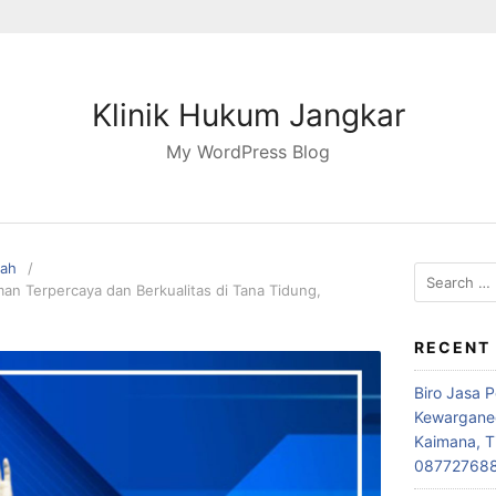
Klinik Hukum Jangkar
My WordPress Blog
pah
Search
n Terpercaya dan Berkualitas di Tana Tidung,
for:
RECENT
Biro Jasa 
Kewarganeg
Kaimana, T
08772768