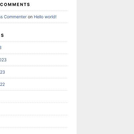
 COMMENTS
ss Commenter
on
Hello world!
ES
3
023
023
022