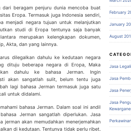
March 202
g dari beragam penjuru dunia mencoba buat
February 2
sitas Eropa. Termasuk juga Indonesia sendiri,
 menjadi negara tujuan untuk melanjutkan
January 2
jutkan studi di Eropa tentunya saja banyak
August 20
 diantara merupakan kelengkapan dokumen,
ip, Akta, dan yang lainnya.
CATEGO
rus dilegalkan dahulu ke kedutaan negara
ang dituju beberapa negara di Eropa, Maka
Jasa Legali
ahkan dahulu ke bahasa Jerman. Ingin
Jasa Pemb
sti akan sangatlah sulit, belum tentu juga
mbah lagi bahasa Jerman termasuk juga satu
Jasa Pene
ali untuk didalami.
Jasa Peng
mahami bahasa Jerman. Dalam soal ini andil
Kewargane
bahasa Jerman sangatlah diperlukan. Jasa
Perkawina
sa jerman akan memudahkan menerjemahkan
alkan di kedutaan. Tentunya tidak perlu ribet,