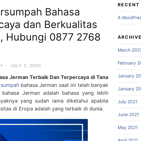
RECENT
ersumpah Bahasa
A WordPre
caya dan Berkualitas
g, Hubungi 0877 2768
ARCHIV
March 202
February 2
H
·
JULY 3, 2020
January 2
sa Jerman Terbaik Dan Terpercaya di Tana
ersumpah
bahasa Jerman saat ini telah banyak
January 2
ena bahasa Jerman adalah bahasa yang lebih
ayaknya yang sudah lama diketahui apabila
July 2021
sitas di Eropa adalah yang terbaik di dunia.
June 2021
May 2021
April 2021