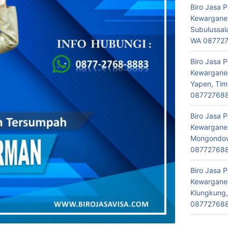
Biro Jasa 
Kewarganeg
Subulussal
WA 08772
Biro Jasa 
Kewarganeg
Yapen, Tim
08772768
Biro Jasa 
Kewarganeg
Mongondow,
08772768
Biro Jasa 
Kewarganeg
Klungkung,
08772768