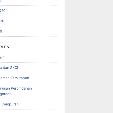
0
020
020
19
RIES
sir
uatan SKCK
rjemah Tersumpah
urusan Perpindahan
garaan
n Campuran