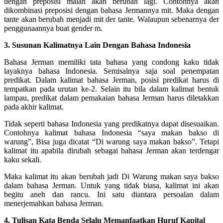
dengan preposisi malah akan berubah lagi. Contohnya akan
dikombinasi preposisi dengan bahasa Jermannya mit. Maka dengan
tante akan berubah menjadi mit der tante. Walaupun sebenarnya der
penggunaannya buat gender m.
3. Susunan Kalimatnya Lain Dengan Bahasa Indonesia
Bahasa Jerman memiliki tata bahasa yang condong kaku tidak
layaknya bahasa Indonesia. Semisalnya saja soal penempatan
predikat. Dalam kalimat bahasa Jerman, posisi predikat harus di
tempatkan pada urutan ke-2. Selain itu bila dalam kalimat bentuk
lampau, predikat dalam pemakaian bahasa Jerman harus diletakkan
pada akhir kalimat.
Tidak seperti bahasa Indonesia yang predikatnya dapat disesuaikan.
Contohnya kalimat bahasa Indonesia “saya makan bakso di
warung”, Bisa juga dicatat “Di warung saya makan bakso”. Tetapi
kalimat itu apabila dirubah sebagai bahasa Jerman akan terdengar
kaku sekali.
Maka kalimat itu akan berubah jadi Di Warung makan saya bakso
dalam bahasa Jerman. Untuk yang tidak biasa, kalimat ini akan
begitu aneh dan rancu. Ini satu diantara persoalan dalam
menerjemahkan bahasa Jerman.
4. Tulisan Kata Benda Selalu Memanfaatkan Huruf Kapital