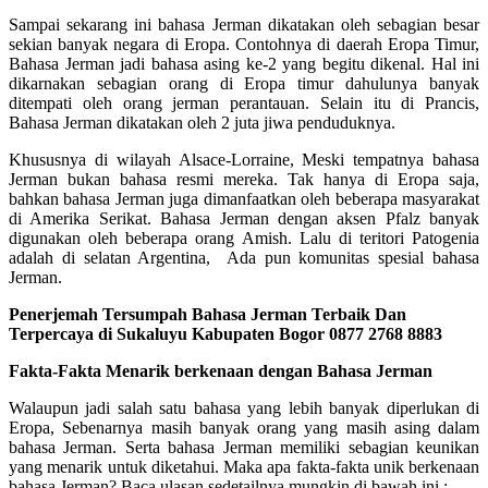
Sampai sekarang ini bahasa Jerman dikatakan oleh sebagian besar
sekian banyak negara di Eropa. Contohnya di daerah Eropa Timur,
Bahasa Jerman jadi bahasa asing ke-2 yang begitu dikenal. Hal ini
dikarnakan sebagian orang di Eropa timur dahulunya banyak
ditempati oleh orang jerman perantauan. Selain itu di Prancis,
Bahasa Jerman dikatakan oleh 2 juta jiwa penduduknya.
Khususnya di wilayah Alsace-Lorraine, Meski tempatnya bahasa
Jerman bukan bahasa resmi mereka. Tak hanya di Eropa saja,
bahkan bahasa Jerman juga dimanfaatkan oleh beberapa masyarakat
di Amerika Serikat. Bahasa Jerman dengan aksen Pfalz banyak
digunakan oleh beberapa orang Amish. Lalu di teritori Patogenia
adalah di selatan Argentina, Ada pun komunitas spesial bahasa
Jerman.
Penerjemah Tersumpah Bahasa Jerman Terbaik Dan
Terpercaya di Sukaluyu Kabupaten Bogor 0877 2768 8883
Fakta-Fakta Menarik berkenaan dengan Bahasa Jerman
Walaupun jadi salah satu bahasa yang lebih banyak diperlukan di
Eropa, Sebenarnya masih banyak orang yang masih asing dalam
bahasa Jerman. Serta bahasa Jerman memiliki sebagian keunikan
yang menarik untuk diketahui. Maka apa fakta-fakta unik berkenaan
bahasa Jerman? Baca ulasan sedetailnya mungkin di bawah ini :