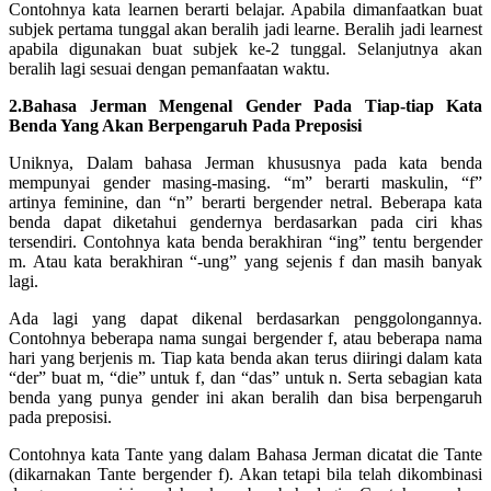
Contohnya kata learnen berarti belajar. Apabila dimanfaatkan buat
subjek pertama tunggal akan beralih jadi learne. Beralih jadi learnest
apabila digunakan buat subjek ke-2 tunggal. Selanjutnya akan
beralih lagi sesuai dengan pemanfaatan waktu.
2.Bahasa Jerman Mengenal Gender Pada Tiap-tiap Kata
Benda Yang Akan Berpengaruh Pada Preposisi
Uniknya, Dalam bahasa Jerman khususnya pada kata benda
mempunyai gender masing-masing. “m” berarti maskulin, “f”
artinya feminine, dan “n” berarti bergender netral. Beberapa kata
benda dapat diketahui gendernya berdasarkan pada ciri khas
tersendiri. Contohnya kata benda berakhiran “ing” tentu bergender
m. Atau kata berakhiran “-ung” yang sejenis f dan masih banyak
lagi.
Ada lagi yang dapat dikenal berdasarkan penggolongannya.
Contohnya beberapa nama sungai bergender f, atau beberapa nama
hari yang berjenis m. Tiap kata benda akan terus diiringi dalam kata
“der” buat m, “die” untuk f, dan “das” untuk n. Serta sebagian kata
benda yang punya gender ini akan beralih dan bisa berpengaruh
pada preposisi.
Contohnya kata Tante yang dalam Bahasa Jerman dicatat die Tante
(dikarnakan Tante bergender f). Akan tetapi bila telah dikombinasi