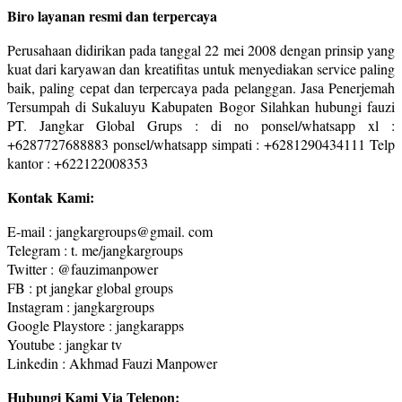
Biro layanan resmi dan terpercaya
Perusahaan didirikan pada tanggal 22 mei 2008 dengan prinsip yang
kuat dari karyawan dan kreatifitas untuk menyediakan service paling
baik, paling cepat dan terpercaya pada pelanggan. Jasa Penerjemah
Tersumpah di Sukaluyu Kabupaten Bogor Silahkan hubungi fauzi
PT. Jangkar Global Grups : di no ponsel/whatsapp xl :
+6287727688883 ponsel/whatsapp simpati : +6281290434111 Telp
kantor : +622122008353
Kontak Kami:
E-mail : jangkargroups@gmail. com
Telegram : t. me/jangkargroups
Twitter : @fauzimanpower
FB : pt jangkar global groups
Instagram : jangkargroups
Google Playstore : jangkarapps
Youtube : jangkar tv
Linkedin : Akhmad Fauzi Manpower
Hubungi Kami Via Telepon: