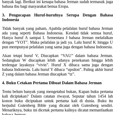
banyak lagi. Berikut ini kenapa bahasa Jerman sudah termasuk juga
bahasa ibu bagi masyarakat benua Eropa.
3. Pengucapan Huruf-hurufnya Serupa Dengan Bahasa
Indonesia
Tidak banyak yang paham, Apabila pelafalan huruf bahasa Jerman
ada yang seperti Bahasa Indonesia. Kendati tidak semua huruf,
Hanya huruf A sampai I. Sementara J bahasa Jerman melafalkan
dengan “YOT”. Maka pelafalan ja jadi ya. Lalu huruf K hingga U
pun mempunyai pelafalan yang sama juga dengan bahasa Indonesia.
Akan tetapi huruf V, Diucapkan “VAU” dalam bahasa Jerman.
Sedangkan W diucapkan lebih adanya penekanan hingga lebih
terdengar layaknya “vivin”. Huruf X dibaca sama juga dengan
bahasa Indonesia. Lalu huruf Y dibaca “upsilon”. Paling akhir huruf
Z yang dalam bahasa Jerman diucapkan “tz”.
4. Buku Cetakan Pertama Dibuat Dalam Bahasa Jerman
Tentu belum banyak yang mengetahui bukan, Kapan buku pertama
kali diciptakan? Dalam catatan riwayat, Seputar tahun 1454 lah
konon buku diciptakan untuk pertama kali di dunia. Buku itu
berjudul Gutenberg Bible yang dicatat oleh Gutenberg sendiri.
Menariknya, buku ini dicetak pertama kalinya dicatat memanfaatkan
bahasa Jerman.