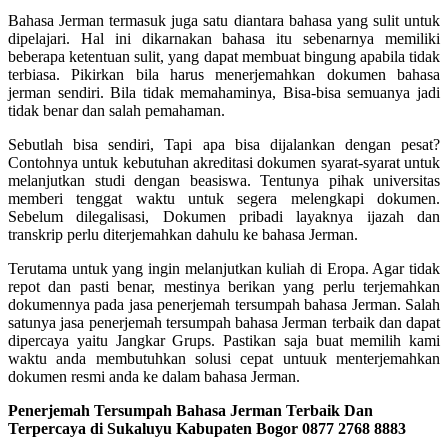
Bahasa Jerman termasuk juga satu diantara bahasa yang sulit untuk
dipelajari. Hal ini dikarnakan bahasa itu sebenarnya memiliki
beberapa ketentuan sulit, yang dapat membuat bingung apabila tidak
terbiasa. Pikirkan bila harus menerjemahkan dokumen bahasa
jerman sendiri. Bila tidak memahaminya, Bisa-bisa semuanya jadi
tidak benar dan salah pemahaman.
Sebutlah bisa sendiri, Tapi apa bisa dijalankan dengan pesat?
Contohnya untuk kebutuhan akreditasi dokumen syarat-syarat untuk
melanjutkan studi dengan beasiswa. Tentunya pihak universitas
memberi tenggat waktu untuk segera melengkapi dokumen.
Sebelum dilegalisasi, Dokumen pribadi layaknya ijazah dan
transkrip perlu diterjemahkan dahulu ke bahasa Jerman.
Terutama untuk yang ingin melanjutkan kuliah di Eropa. Agar tidak
repot dan pasti benar, mestinya berikan yang perlu terjemahkan
dokumennya pada jasa penerjemah tersumpah bahasa Jerman. Salah
satunya jasa penerjemah tersumpah bahasa Jerman terbaik dan dapat
dipercaya yaitu Jangkar Grups. Pastikan saja buat memilih kami
waktu anda membutuhkan solusi cepat untuuk menterjemahkan
dokumen resmi anda ke dalam bahasa Jerman.
Penerjemah Tersumpah Bahasa Jerman Terbaik Dan
Terpercaya di Sukaluyu Kabupaten Bogor 0877 2768 8883