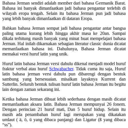
Bahasa Jerman sendiri adalah member dari bahasa Germanik Barat.
Bahasa ini banyak dimanfaatkan jadi bahasa pengantar terlebih di
wilayah eropa tengah. Selain itu bahasa Jerman pun jadi bahasa
yang lebih banyak dimanfaatkan di dataran Eropa.
Bahkan bahasa Jerman sempat jadi bahasa pengantar antar bangsa
paling utama kurang lebih hingga akhir masa ke 20an. Sampai
dikala terhitung masih banyak yang minat buat mempelajari bahasa
Jerman. Hal inilah dikarnakan sebagian literatur classic dunia dicatat
memanfaatkan bahasa ini. Dahulunya, Bahasa Jerman dicatat
memakai versi huruf latin yang unik.
Huruf latin bahasa Jerman versi dahulu dikenal menjadi model huruf
fraktur verbal atau huruf
Schwabacher
. Tidak cuma itu saja, Huruf
latin bahasa jerman versi dahulu pun dibarengi dengan bentuk
sambung yang bersesuaian. misalkan layaknya Kurrent dan
Sutterlin. Seluruh bentuk tulisan huruf latin bahasa Jerman itu begitu
lain dengan zaman sekarang ini.
Ketika bahasa Jerman dibuat lebih sederhana dengan masih dicatat
memanfaatkan aksara latin. Bahasa Jerman mempunyai 26 fonem.
Dengan perincian 21 huruf mati, Dan 5 huruf hidup. Selain itu
masih ada penambahan huruf lagi merupakan yang dikatakan
umlaut ( ä, ö, ü yang dibaca panjang) dan Ligatur (ß yang dibaca
“ss”).