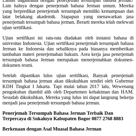
Lantas bagaimana dengan penerjemah tersumpah bahasa jerman?
Lain halnya dengan penerjemah bahasa Jerman umum. Mereka
yang berpredikat penerjemah tersumpah memiliki kemampuan dan
latar belakang akademik. Siapapun yang menawarkan jasa
penerjemah tersumpah bahasa jerman, Berarti mereka telah melewati
ujian sertifikasi.
Ujian sertifikasi ini rata-rata diadakan oleh instansi bahasa di
univesitas Indonesia. Ujian sertifikasi penerjemah tersumpah bahasa
Jerman ke Indonesia dan sebaliknya pada biasanya memberikan
tambahan materi penerjemahan hukum. Area kerja jasa penerjemah
tersumpah bahasa Jerman merupakan menerjemahkan dokumen-
dokumen resmi.
Setelah dipastikan lulus ujian sertifikasi, Banyak penerjemah
tersumpah bahasa jerman akan dikukuhkan sendiri oleh Gubernur
KDH Tingkat I Jakarta. Tapi mulai tahun 2017 lalu, Wewenang
pengukuhan diambil alih oleh Departemen kehakiman dan HAM.
Sesudah dikukuhkan, Mereka yang lulus ini dapat langsung bekerja
menjadi jasa penerjemah tersumpah bahasa jerman.
Penerjemah Tersumpah Bahasa Jerman Terbaik Dan
Terpercaya di Sukaluyu Kabupaten Bogor 0877 2768 8883
Berkenaan dengan Asal Muasal Bahasa Jerman