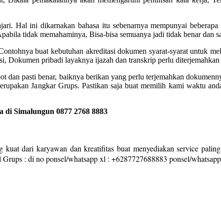
ajari. Hal ini dikarnakan bahasa itu sebenarnya mempunyai beberapa k
Apabila tidak memahaminya, Bisa-bisa semuanya jadi tidak benar dan 
t? Contohnya buat kebutuhan akreditasi dokumen syarat-syarat untuk me
i, Dokumen pribadi layaknya ijazah dan transkrip perlu diterjemahkan
epot dan pasti benar, baiknya berikan yang perlu terjemahkan dokumen
merupakan Jangkar Grups. Pastikan saja buat memilih kami waktu a
 di Simalungun 0877 2768 8883
 kuat dari karyawan dan kreatifitas buat menyediakan service paling
l Grups : di no ponsel/whatsapp xl : +6287727688883 ponsel/whatsap