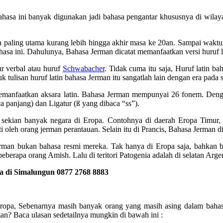
hasa ini banyak digunakan jadi bahasa pengantar khususnya di wilayah
 paling utama kurang lebih hingga akhir masa ke 20an. Sampai waktu
ahasa ini. Dahulunya, Bahasa Jerman dicatat memanfaatkan versi huruf l
ur verbal atau huruf
Schwabacher
. Tidak cuma itu saja, Huruf latin 
 tulisan huruf latin bahasa Jerman itu sangatlah lain dengan era pada sa
memanfaatkan aksara latin. Bahasa Jerman mempunyai 26 fonem. Dengan
a panjang) dan Ligatur (ß yang dibaca “ss”).
 sekian banyak negara di Eropa. Contohnya di daerah Eropa Timur, 
 oleh orang jerman perantauan. Selain itu di Prancis, Bahasa Jerman d
rman bukan bahasa resmi mereka. Tak hanya di Eropa saja, bahkan b
eberapa orang Amish. Lalu di teritori Patogenia adalah di selatan Arg
 di Simalungun 0877 2768 8883
 Eropa, Sebenarnya masih banyak orang yang masih asing dalam bah
man? Baca ulasan sedetailnya mungkin di bawah ini :