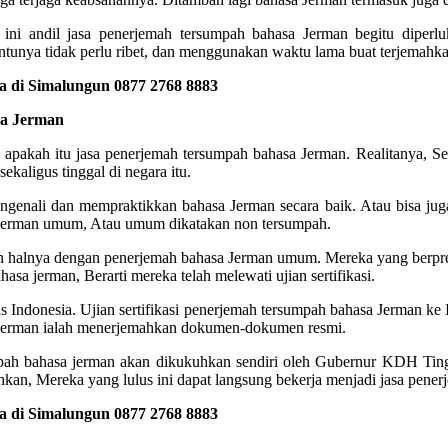
ni andil jasa penerjemah tersumpah bahasa Jerman begitu diperlu
tunya tidak perlu ribet, dan menggunakan waktu lama buat terjemahkan
 di Simalungun 0877 2768 8883
sa Jerman
u apakah itu jasa penerjemah tersumpah bahasa Jerman. Realitanya, 
kaligus tinggal di negara itu.
ngenali dan mempraktikkan bahasa Jerman secara baik. Atau bisa juga
sa jerman umum, Atau umum dikatakan non tersumpah.
n halnya dengan penerjemah bahasa Jerman umum. Mereka yang berpre
a jerman, Berarti mereka telah melewati ujian sertifikasi.
vesitas Indonesia. Ujian sertifikasi penerjemah tersumpah bahasa Jerman
 Jerman ialah menerjemahkan dokumen-dokumen resmi.
rsumpah bahasa jerman akan dikukuhkan sendiri oleh Gubernur KDH Tin
n, Mereka yang lulus ini dapat langsung bekerja menjadi jasa pener
 di Simalungun 0877 2768 8883