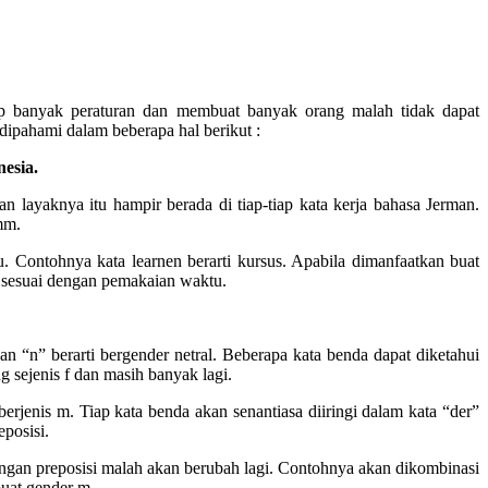
up banyak peraturan dan membuat banyak orang malah tidak dapat
pahami dalam beberapa hal berikut :
esia.
n layaknya itu hampir berada di tiap-tiap kata kerja bahasa Jerman.
amm.
Contohnya kata learnen berarti kursus. Apabila dimanfaatkan buat
agi sesuai dengan pemakaian waktu.
 “n” berarti bergender netral. Beberapa kata benda dapat diketahui
g sejenis f dan masih banyak lagi.
jenis m. Tiap kata benda akan senantiasa diiringi dalam kata “der”
posisi.
engan preposisi malah akan berubah lagi. Contohnya akan dikombinasi
uat gender m.