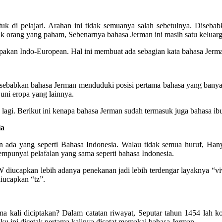
tuk di pelajari. Arahan ini tidak semuanya salah sebetulnya. Diseb
ak orang yang paham, Sebenarnya bahasa Jerman ini masih satu keluarg
akan Indo-European. Hal ini membuat ada sebagian kata bahasa Jerman 
disebabkan bahasa Jerman menduduki posisi pertama bahasa yang banya
uni eropa yang lainnya.
lagi. Berikut ini kenapa bahasa Jerman sudah termasuk juga bahasa i
ia
an ada yang seperti Bahasa Indonesia. Walau tidak semua huruf, Han
mpunyai pelafalan yang sama seperti bahasa Indonesia.
iucapkan lebih adanya penekanan jadi lebih terdengar layaknya “viv
iucapkan “tz”.
ali diciptakan? Dalam catatan riwayat, Seputar tahun 1454 lah kono
ku ini dicetak pertama kalinya dicatat memakai bahasa Jerman.