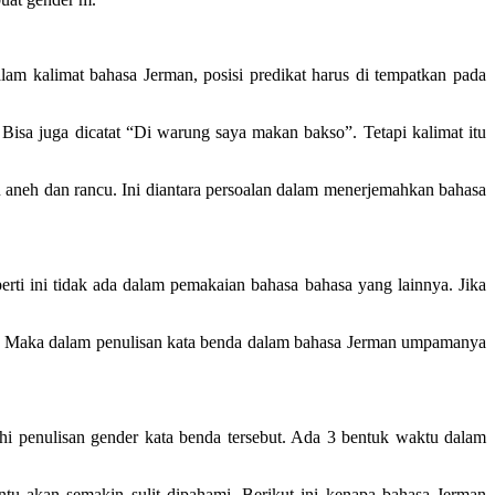
am kalimat bahasa Jerman, posisi predikat harus di tempatkan pada
Bisa juga dicatat “Di warung saya makan bakso”. Tetapi kalimat itu
 aneh dan rancu. Ini diantara persoalan dalam menerjemahkan bahasa
perti ini tidak ada dalam pemakaian bahasa bahasa yang lainnya. Jika
tal. Maka dalam penulisan kata benda dalam bahasa Jerman umpamanya
hi penulisan gender kata benda tersebut. Ada 3 bentuk waktu dalam
ntu akan semakin sulit dipahami. Berikut ini kenapa bahasa Jerman