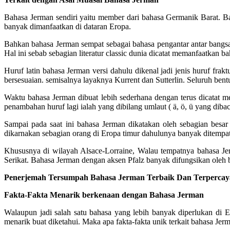
Bahasa Jerman sendiri yaitu member dari bahasa Germanik Barat. Ba
banyak dimanfaatkan di dataran Eropa.
Bahkan bahasa Jerman sempat sebagai bahasa pengantar antar bangsa
Hal ini sebab sebagian literatur classic dunia dicatat memanfaatkan b
Huruf latin bahasa Jerman versi dahulu dikenal jadi jenis huruf frakt
bersesuaian. semisalnya layaknya Kurrent dan Sutterlin. Seluruh bentuk
Waktu bahasa Jerman dibuat lebih sederhana dengan terus dicatat 
penambahan huruf lagi ialah yang dibilang umlaut ( ä, ö, ü yang dibac
Sampai pada saat ini bahasa Jerman dikatakan oleh sebagian besar
dikarnakan sebagian orang di Eropa timur dahulunya banyak ditempati
Khususnya di wilayah Alsace-Lorraine, Walau tempatnya bahasa Je
Serikat. Bahasa Jerman dengan aksen Pfalz banyak difungsikan oleh b
Penerjemah Tersumpah Bahasa Jerman Terbaik Dan Terpercaya
Fakta-Fakta Menarik berkenaan dengan Bahasa Jerman
Walaupun jadi salah satu bahasa yang lebih banyak diperlukan di
menarik buat diketahui. Maka apa fakta-fakta unik terkait bahasa Jer