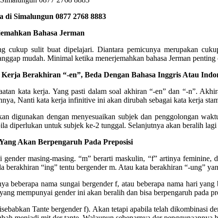
 di Simalungun 0877 2768 8883
rjemahkan Bahasa Jerman
g cukup sulit buat dipelajari. Diantara pemicunya merupakan cuk
nggap mudah. Minimal ketika menerjemahkan bahasa Jerman penting di
Kerja Berakhiran “-en”, Beda Dengan Bahasa Inggris Atau Indon
an kata kerja. Yang pasti dalam soal akhiran “-en” dan “-n”. Akhira
nya, Nanti kata kerja infinitive ini akan dirubah sebagai kata kerja st
akan digunakan dengan menyesuaikan subjek dan penggolongan waktu. 
t bila diperlukan untuk subjek ke-2 tunggal. Selanjutnya akan beralih l
Yang Akan Berpengaruh Pada Preposisi
ender masing-masing. “m” berarti maskulin, “f” artinya feminine, dan
a berakhiran “ing” tentu bergender m. Atau kata berakhiran “-ung” yan
a beberapa nama sungai bergender f, atau beberapa nama hari yang ber
a yang mempunyai gender ini akan beralih dan bisa berpengaruh pada pre
isebabkan Tante bergender f). Akan tetapi apabila telah dikombinasi d
ubah menjadi mit der tante. Walaupun sebenarnya der penggunaannya b