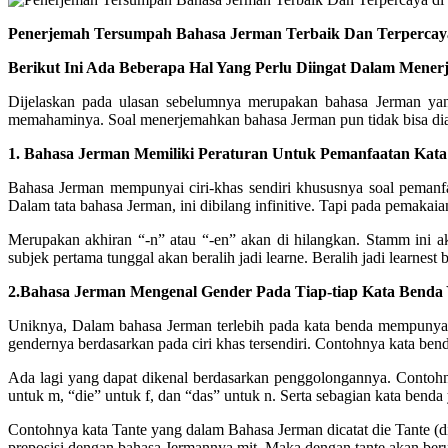
Penerjemah Tersumpah Bahasa Jerman Terbaik Dan Terpercaya
Berikut Ini Ada Beberapa Hal Yang Perlu Diingat Dalam Mene
Dijelaskan pada ulasan sebelumnya merupakan bahasa Jerman yan
memahaminya. Soal menerjemahkan bahasa Jerman pun tidak bisa dia
1. Bahasa Jerman Memiliki Peraturan Untuk Pemanfaatan Kata 
Bahasa Jerman mempunyai ciri-khas sendiri khususnya soal pemanfaat
Dalam tata bahasa Jerman, ini dibilang infinitive. Tapi pada pemakaian
Merupakan akhiran “-n” atau “-en” akan di hilangkan. Stamm ini 
subjek pertama tunggal akan beralih jadi learne. Beralih jadi learnes
2.Bahasa Jerman Mengenal Gender Pada Tiap-tiap Kata Benda 
Uniknya, Dalam bahasa Jerman terlebih pada kata benda mempunyai g
gendernya berdasarkan pada ciri khas tersendiri. Contohnya kata bend
Ada lagi yang dapat dikenal berdasarkan penggolongannya. Contohny
untuk m, “die” untuk f, dan “das” untuk n. Serta sebagian kata bend
Contohnya kata Tante yang dalam Bahasa Jerman dicatat die Tante (d
preposisi dengan bahasa Jermannya mit. Maka dengan tante akan ber