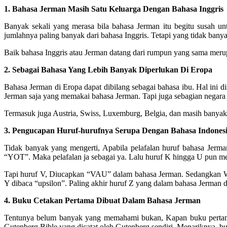
1. Bahasa Jerman Masih Satu Keluarga Dengan Bahasa Inggris
Banyak sekali yang merasa bila bahasa Jerman itu begitu susah un
jumlahnya paling banyak dari bahasa Inggris. Tetapi yang tidak bany
Baik bahasa Inggris atau Jerman datang dari rumpun yang sama merup
2. Sebagai Bahasa Yang Lebih Banyak Diperlukan Di Eropa
Bahasa Jerman di Eropa dapat dibilang sebagai bahasa ibu. Hal ini 
Jerman saja yang memakai bahasa Jerman. Tapi juga sebagian negara 
Termasuk juga Austria, Swiss, Luxemburg, Belgia, dan masih banyak 
3. Pengucapan Huruf-hurufnya Serupa Dengan Bahasa Indones
Tidak banyak yang mengerti, Apabila pelafalan huruf bahasa Jerm
“YOT”. Maka pelafalan ja sebagai ya. Lalu huruf K hingga U pun me
Tapi huruf V, Diucapkan “VAU” dalam bahasa Jerman. Sedangkan W d
Y dibaca “upsilon”. Paling akhir huruf Z yang dalam bahasa Jerman d
4. Buku Cetakan Pertama Dibuat Dalam Bahasa Jerman
Tentunya belum banyak yang memahami bukan, Kapan buku pertama k
Gutenberg Bible yang dicatat oleh Gutenberg sendiri. Menariknya, bu