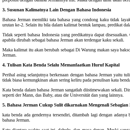
3. Susunan Kalimatnya Lain Dengan Bahasa Indonesia
Bahasa Jerman memiliki tata bahasa yang condong kaku tidak layak
urutan ke-2. Selain itu bila dalam kalimat bentuk lampau, predikat d
Tidak seperti bahasa Indonesia yang predikatnya dapat disesuaikan
apabila dirubah sebagai bahasa Jerman akan terdengar kaku sekali.
Maka kalimat itu akan berubah sebagai Di Warung makan saya bakso 
Jerman.
4. Tulisan Kata Benda Selalu Memanfaatkan Huruf Kapital
Perihal asing selanjutnya berkenaan dengan bahasa Jerman yaitu tuli
tidak biasa kemungkinan akan sering keliru pada penulisan kata ben
Kata benda dalam bahasa Jerman sangatlah diistimewakan sekali. Di
seperti der Mann, das Baby, atau die Universität dan yang lainnya.
5. Bahasa Jerman Cukup Sulit dikarnakan Mengenali Sebagian
kata benda ada gendernya tersendiri, ditambah lagi dengan adanya
bahasa Jerman.
Satu diantara waktu saat ini, dahulu, dan masa depan. Meski sang