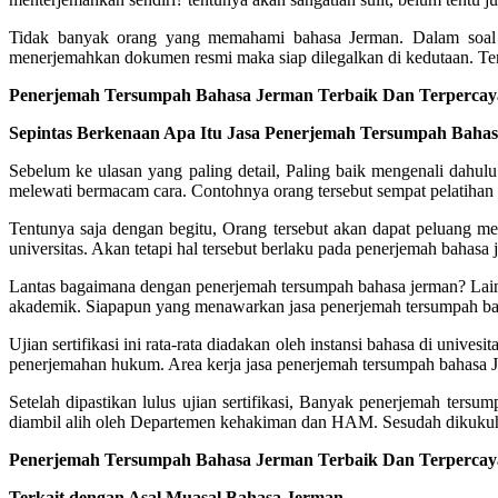
Tidak banyak orang yang memahami bahasa Jerman. Dalam soal i
menerjemahkan dokumen resmi maka siap dilegalkan di kedutaan. Ten
Penerjemah Tersumpah Bahasa Jerman Terbaik Dan Terpercaya
Sepintas Berkenaan Apa Itu Jasa Penerjemah Tersumpah Baha
Sebelum ke ulasan yang paling detail, Paling baik mengenali dahul
melewati bermacam cara. Contohnya orang tersebut sempat pelatihan se
Tentunya saja dengan begitu, Orang tersebut akan dapat peluang me
universitas. Akan tetapi hal tersebut berlaku pada penerjemah baha
Lantas bagaimana dengan penerjemah tersumpah bahasa jerman? Lai
akademik. Siapapun yang menawarkan jasa penerjemah tersumpah bahas
Ujian sertifikasi ini rata-rata diadakan oleh instansi bahasa di uni
penerjemahan hukum. Area kerja jasa penerjemah tersumpah bahasa
Setelah dipastikan lulus ujian sertifikasi, Banyak penerjemah te
diambil alih oleh Departemen kehakiman dan HAM. Sesudah dikukuhka
Penerjemah Tersumpah Bahasa Jerman Terbaik Dan Terpercaya
Terkait dengan Asal Muasal Bahasa Jerman