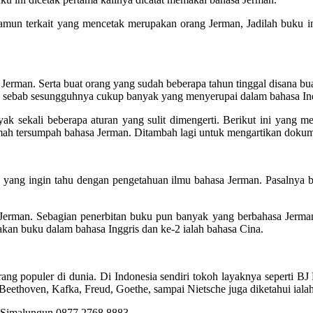
Namun terkait yang mencetak merupakan orang Jerman, Jadilah buku i
erman. Serta buat orang yang sudah beberapa tahun tinggal disana b
ya sebab sesungguhnya cukup banyak yang menyerupai dalam bahasa In
nyak sekali beberapa aturan yang sulit dimengerti. Berikut ini yang
emah tersumpah bahasa Jerman. Ditambah lagi untuk mengartikan doku
a yang ingin tahu dengan pengetahuan ilmu bahasa Jerman. Pasalnya ba
Jerman. Sebagian penerbitan buku pun banyak yang berbahasa Jerman.
kan buku dalam bahasa Inggris dan ke-2 ialah bahasa Cina.
ang populer di dunia. Di Indonesia sendiri tokoh layaknya seperti BJ 
Beethoven, Kafka, Freud, Goethe, sampai Nietsche juga diketahui iala