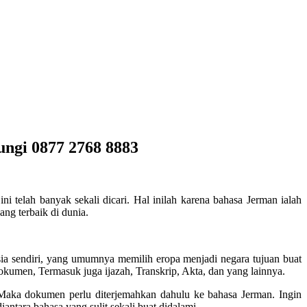
ngi 0877 2768 8883
ni telah banyak sekali dicari. Hal inilah karena bahasa Jerman ialah
ang terbaik di dunia.
sia sendiri, yang umumnya memilih eropa menjadi negara tujuan buat
okumen, Termasuk juga ijazah, Transkrip, Akta, dan yang lainnya.
 Maka dokumen perlu diterjemahkan dahulu ke bahasa Jerman. Ingin
antara bahasa yang sulit sekali buat didalami.