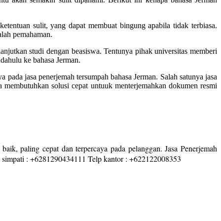
etentuan sulit, yang dapat membuat bingung apabila tidak terbiasa.
salah pemahaman.
lanjutkan studi dengan beasiswa. Tentunya pihak universitas memberi
 dahulu ke bahasa Jerman.
nya pada jasa penerjemah tersumpah bahasa Jerman. Salah satunya jasa
nda membutuhkan solusi cepat untuuk menterjemahkan dokumen resmi
 baik, paling cepat dan terpercaya pada pelanggan. Jasa Penerjemah
p simpati : +6281290434111 Telp kantor : +622122008353