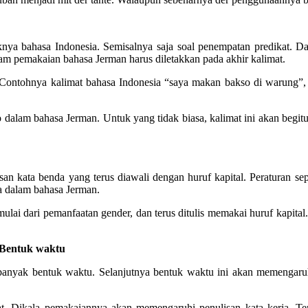
nya bahasa Indonesia. Semisalnya saja soal penempatan predikat. Dal
alam pemakaian bahasa Jerman harus diletakkan pada akhir kalimat.
. Contohnya kalimat bahasa Indonesia “saya makan bakso di warung”, 
dalam bahasa Jerman. Untuk yang tidak biasa, kalimat ini akan begitu
san kata benda yang terus diawali dengan huruf kapital. Peraturan se
da dalam bahasa Jerman.
mulai dari pemanfaatan gender, dan terus ditulis memakai huruf kapi
 Bentuk waktu
 banyak bentuk waktu. Selanjutnya bentuk waktu ini akan memengaru
at, Dikala pemakaiannya akan memengaruhi penulisan kata kerja, Te