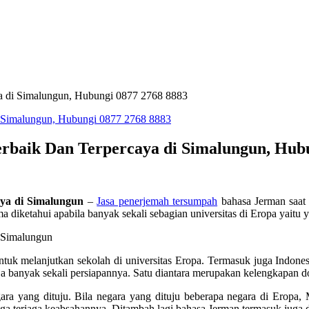
a di Simalungun, Hubungi 0877 2768 8883
baik Dan Terpercaya di Simalungun, Hubu
ya di Simalungun
–
Jasa penerjemah tersumpah
bahasa Jerman saat i
diketahui apabila banyak sekali sebagian universitas di Eropa yaitu y
tuk melanjutkan sekolah di universitas Eropa. Termasuk juga Indone
aja banyak sekali persiapannya. Satu diantara merupakan kelengkapan d
ara yang dituju. Bila negara yang dituju beberapa negara di Eropa,
uga terjaga keabsahannya. Ditambah lagi bahasa Jerman termasuk juga di