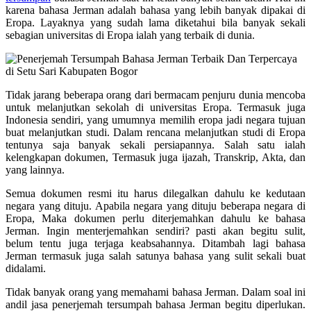
karena bahasa Jerman adalah bahasa yang lebih banyak dipakai di
Eropa. Layaknya yang sudah lama diketahui bila banyak sekali
sebagian universitas di Eropa ialah yang terbaik di dunia.
Tidak jarang beberapa orang dari bermacam penjuru dunia mencoba
untuk melanjutkan sekolah di universitas Eropa. Termasuk juga
Indonesia sendiri, yang umumnya memilih eropa jadi negara tujuan
buat melanjutkan studi. Dalam rencana melanjutkan studi di Eropa
tentunya saja banyak sekali persiapannya. Salah satu ialah
kelengkapan dokumen, Termasuk juga ijazah, Transkrip, Akta, dan
yang lainnya.
Semua dokumen resmi itu harus dilegalkan dahulu ke kedutaan
negara yang dituju. Apabila negara yang dituju beberapa negara di
Eropa, Maka dokumen perlu diterjemahkan dahulu ke bahasa
Jerman. Ingin menterjemahkan sendiri? pasti akan begitu sulit,
belum tentu juga terjaga keabsahannya. Ditambah lagi bahasa
Jerman termasuk juga salah satunya bahasa yang sulit sekali buat
didalami.
Tidak banyak orang yang memahami bahasa Jerman. Dalam soal ini
andil jasa penerjemah tersumpah bahasa Jerman begitu diperlukan.