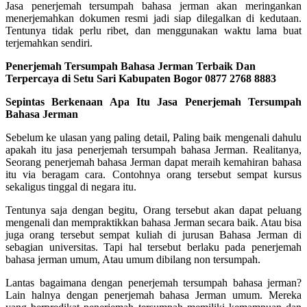
Jasa penerjemah tersumpah bahasa jerman akan meringankan
menerjemahkan dokumen resmi jadi siap dilegalkan di kedutaan.
Tentunya tidak perlu ribet, dan menggunakan waktu lama buat
terjemahkan sendiri.
Penerjemah Tersumpah Bahasa Jerman Terbaik Dan
Terpercaya di Setu Sari Kabupaten Bogor 0877 2768 8883
Sepintas Berkenaan Apa Itu Jasa Penerjemah Tersumpah
Bahasa Jerman
Sebelum ke ulasan yang paling detail, Paling baik mengenali dahulu
apakah itu jasa penerjemah tersumpah bahasa Jerman. Realitanya,
Seorang penerjemah bahasa Jerman dapat meraih kemahiran bahasa
itu via beragam cara. Contohnya orang tersebut sempat kursus
sekaligus tinggal di negara itu.
Tentunya saja dengan begitu, Orang tersebut akan dapat peluang
mengenali dan mempraktikkan bahasa Jerman secara baik. Atau bisa
juga orang tersebut sempat kuliah di jurusan Bahasa Jerman di
sebagian universitas. Tapi hal tersebut berlaku pada penerjemah
bahasa jerman umum, Atau umum dibilang non tersumpah.
Lantas bagaimana dengan penerjemah tersumpah bahasa jerman?
Lain halnya dengan penerjemah bahasa Jerman umum. Mereka