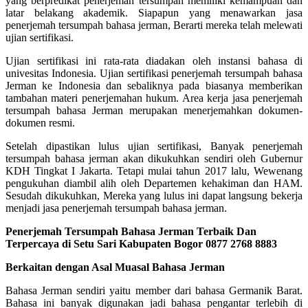
yang berpredikat penerjemah tersumpah memiliki kemampuan dan
latar belakang akademik. Siapapun yang menawarkan jasa
penerjemah tersumpah bahasa jerman, Berarti mereka telah melewati
ujian sertifikasi.
Ujian sertifikasi ini rata-rata diadakan oleh instansi bahasa di
univesitas Indonesia. Ujian sertifikasi penerjemah tersumpah bahasa
Jerman ke Indonesia dan sebaliknya pada biasanya memberikan
tambahan materi penerjemahan hukum. Area kerja jasa penerjemah
tersumpah bahasa Jerman merupakan menerjemahkan dokumen-
dokumen resmi.
Setelah dipastikan lulus ujian sertifikasi, Banyak penerjemah
tersumpah bahasa jerman akan dikukuhkan sendiri oleh Gubernur
KDH Tingkat I Jakarta. Tetapi mulai tahun 2017 lalu, Wewenang
pengukuhan diambil alih oleh Departemen kehakiman dan HAM.
Sesudah dikukuhkan, Mereka yang lulus ini dapat langsung bekerja
menjadi jasa penerjemah tersumpah bahasa jerman.
Penerjemah Tersumpah Bahasa Jerman Terbaik Dan
Terpercaya di Setu Sari Kabupaten Bogor 0877 2768 8883
Berkaitan dengan Asal Muasal Bahasa Jerman
Bahasa Jerman sendiri yaitu member dari bahasa Germanik Barat.
Bahasa ini banyak digunakan jadi bahasa pengantar terlebih di