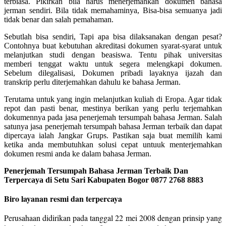
terbiasa. Pikirkan bila harus menerjemahkan dokumen bahasa
jerman sendiri. Bila tidak memahaminya, Bisa-bisa semuanya jadi
tidak benar dan salah pemahaman.
Sebutlah bisa sendiri, Tapi apa bisa dilaksanakan dengan pesat?
Contohnya buat kebutuhan akreditasi dokumen syarat-syarat untuk
melanjutkan studi dengan beasiswa. Tentu pihak universitas
memberi tenggat waktu untuk segera melengkapi dokumen.
Sebelum dilegalisasi, Dokumen pribadi layaknya ijazah dan
transkrip perlu diterjemahkan dahulu ke bahasa Jerman.
Terutama untuk yang ingin melanjutkan kuliah di Eropa. Agar tidak
repot dan pasti benar, mestinya berikan yang perlu terjemahkan
dokumennya pada jasa penerjemah tersumpah bahasa Jerman. Salah
satunya jasa penerjemah tersumpah bahasa Jerman terbaik dan dapat
dipercaya ialah Jangkar Grups. Pastikan saja buat memilih kami
ketika anda membutuhkan solusi cepat untuuk menterjemahkan
dokumen resmi anda ke dalam bahasa Jerman.
Penerjemah Tersumpah Bahasa Jerman Terbaik Dan
Terpercaya di Setu Sari Kabupaten Bogor 0877 2768 8883
Biro layanan resmi dan terpercaya
Perusahaan didirikan pada tanggal 22 mei 2008 dengan prinsip yang