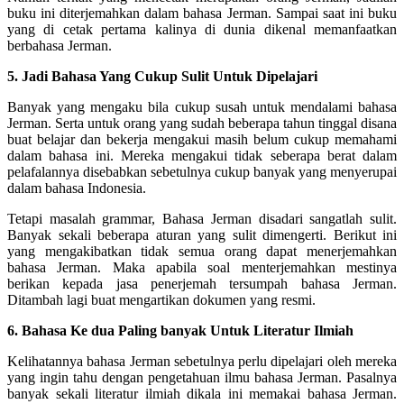
buku ini diterjemahkan dalam bahasa Jerman. Sampai saat ini buku
yang di cetak pertama kalinya di dunia dikenal memanfaatkan
berbahasa Jerman.
5. Jadi Bahasa Yang Cukup Sulit Untuk Dipelajari
Banyak yang mengaku bila cukup susah untuk mendalami bahasa
Jerman. Serta untuk orang yang sudah beberapa tahun tinggal disana
buat belajar dan bekerja mengakui masih belum cukup memahami
dalam bahasa ini. Mereka mengakui tidak seberapa berat dalam
pelafalannya disebabkan sebetulnya cukup banyak yang menyerupai
dalam bahasa Indonesia.
Tetapi masalah grammar, Bahasa Jerman disadari sangatlah sulit.
Banyak sekali beberapa aturan yang sulit dimengerti. Berikut ini
yang mengakibatkan tidak semua orang dapat menerjemahkan
bahasa Jerman. Maka apabila soal menterjemahkan mestinya
berikan kepada jasa penerjemah tersumpah bahasa Jerman.
Ditambah lagi buat mengartikan dokumen yang resmi.
6. Bahasa Ke dua Paling banyak Untuk Literatur Ilmiah
Kelihatannya bahasa Jerman sebetulnya perlu dipelajari oleh mereka
yang ingin tahu dengan pengetahuan ilmu bahasa Jerman. Pasalnya
banyak sekali literatur ilmiah dikala ini memakai bahasa Jerman.