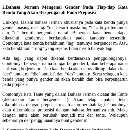
2.Bahasa Jerman Mengenal Gender Pada Tiap-tiap Kata
Benda Yang Akan Berpengaruh Pada Preposisi
Uniknya, Dalam bahasa Jerman khususnya pada kata benda punya
gender masing-masing. “m” berarti maskulin, “f” artinya feminine,
dan “n” berarti bergender netral. Beberapa kata benda dapat
diketahui gendernya berdasarkan pada karakter tersendiri.
Contohnya kata benda berakhiran “ing” tentunya bergender m. Atau
kata berakhiran “-ung” yang sejenis f dan masih banyak lagi.
Ada lagi yang dapat dikenal berdasarkan penggolongannya.
Contohnya beberapa nama sungai bergender f, atau beberapa nama
hari yang berjenis m. Tiap kata benda akan terus diiringi dalam kata
“der” untuk m, “die” untuk f, dan “das” untuk n. Serta sebagian kata
benda yang punya gender ini akan beralih dan bisa berpengaruh
pada preposisi.
Contohnya kata Tante yang dalam Bahasa Jerman dicatat die Tante
(dikarnakan Tante bergender f). Akan tetapi apabila telah
dikombinasi dengan preposisi malah akan berubah lagi. Contohnya
akan dikombinasi preposisi dengan bahasa Jermannya mit. Maka
dengan tante akan berubah menjadi mit der tante. Walaupun
sebenarnya der penggunaannya buat gender m.