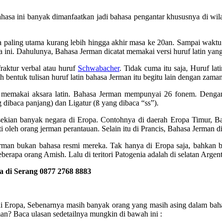
hasa ini banyak dimanfaatkan jadi bahasa pengantar khususnya di wila
 paling utama kurang lebih hingga akhir masa ke 20an. Sampai waktu
asa ini. Dahulunya, Bahasa Jerman dicatat memakai versi huruf latin yan
fraktur verbal atau huruf
Schwabacher
. Tidak cuma itu saja, Huruf la
bentuk tulisan huruf latin bahasa Jerman itu begitu lain dengan zaman
t memakai aksara latin. Bahasa Jerman mempunyai 26 fonem. Dengan 
 dibaca panjang) dan Ligatur (ß yang dibaca “ss”).
sekian banyak negara di Eropa. Contohnya di daerah Eropa Timur, Ba
 oleh orang jerman perantauan. Selain itu di Prancis, Bahasa Jerman d
rman bukan bahasa resmi mereka. Tak hanya di Eropa saja, bahkan b
erapa orang Amish. Lalu di teritori Patogenia adalah di selatan Arge
 di Serang 0877 2768 8883
 di Eropa, Sebenarnya masih banyak orang yang masih asing dalam ba
man? Baca ulasan sedetailnya mungkin di bawah ini :