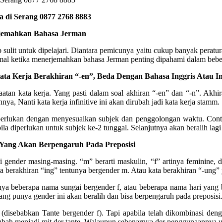
 di Serang 0877 2768 8883
rjemahkan Bahasa Jerman
 sulit untuk dipelajari. Diantara pemicunya yaitu cukup banyak pera
l ketika menerjemahkan bahasa Jerman penting dipahami dalam bebera
a Kerja Berakhiran “-en”, Beda Dengan Bahasa Inggris Atau In
an kata kerja. Yang pasti dalam soal akhiran “-en” dan “-n”. Akhira
nya, Nanti kata kerja infinitive ini akan dirubah jadi kata kerja stamm.
iperlukan dengan menyesuaikan subjek dan penggolongan waktu. Contoh
abila diperlukan untuk subjek ke-2 tunggal. Selanjutnya akan beralih la
Yang Akan Berpengaruh Pada Preposisi
ender masing-masing. “m” berarti maskulin, “f” artinya feminine, dan
a berakhiran “ing” tentunya bergender m. Atau kata berakhiran “-ung” 
a beberapa nama sungai bergender f, atau beberapa nama hari yang ber
yang punya gender ini akan beralih dan bisa berpengaruh pada preposisi
(disebabkan Tante bergender f). Tapi apabila telah dikombinasi den
ubah menjadi mit der tante. Walaupun sebenarnya der penggunaannya 