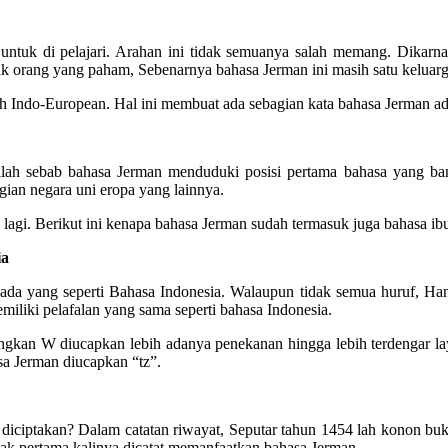
 untuk di pelajari. Arahan ini tidak semuanya salah memang. Dikarn
ak orang yang paham, Sebenarnya bahasa Jerman ini masih satu keluarg
h Indo-European. Hal ini membuat ada sebagian kata bahasa Jerman ad
ilah sebab bahasa Jerman menduduki posisi pertama bahasa yang ban
ian negara uni eropa yang lainnya.
lagi. Berikut ini kenapa bahasa Jerman sudah termasuk juga bahasa i
ia
 ada yang seperti Bahasa Indonesia. Walaupun tidak semua huruf, Ha
iliki pelafalan yang sama seperti bahasa Indonesia.
gkan W diucapkan lebih adanya penekanan hingga lebih terdengar lay
sa Jerman diucapkan “tz”.
iciptakan? Dalam catatan riwayat, Seputar tahun 1454 lah konon buku 
etak pertama kalinya dicatat memanfaatkan bahasa Jerman.