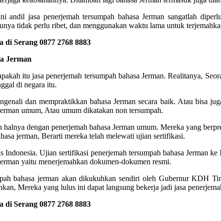
i andil jasa penerjemah tersumpah bahasa Jerman sangatlah diper
unya tidak perlu ribet, dan menggunakan waktu lama untuk terjemahkan
 di Serang 0877 2768 8883
sa Jerman
 apakah itu jasa penerjemah tersumpah bahasa Jerman. Realitanya, Seo
ggal di negara itu.
ngenali dan mempraktikkan bahasa Jerman secara baik. Atau bisa juga
sa jerman umum, Atau umum dikatakan non tersumpah.
n halnya dengan penerjemah bahasa Jerman umum. Mereka yang berpre
a jerman, Berarti mereka telah melewati ujian sertifikasi.
vesitas Indonesia. Ujian sertifikasi penerjemah tersumpah bahasa Jerman
 Jerman yaitu menerjemahkan dokumen-dokumen resmi.
rsumpah bahasa jerman akan dikukuhkan sendiri oleh Gubernur KDH T
n, Mereka yang lulus ini dapat langsung bekerja jadi jasa penerjema
 di Serang 0877 2768 8883