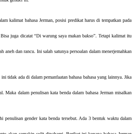
am kalimat bahasa Jerman, posisi predikat harus di tempatkan pada
Bisa juga dicatat “Di warung saya makan bakso”. Tetapi kalimat itu
ah aneh dan rancu. Ini salah satunya persoalan dalam menerjemahkan
i ini tidak ada di dalam pemanfaatan bahasa bahasa yang lainnya. Jika
ital. Maka dalam penulisan kata benda dalam bahasa Jerman misalkan
hi penulisan gender kata benda tersebut. Ada 3 bentuk waktu dalam
ntu akan semakin sulit dipahami. Berikut ini kenapa bahasa Jerman