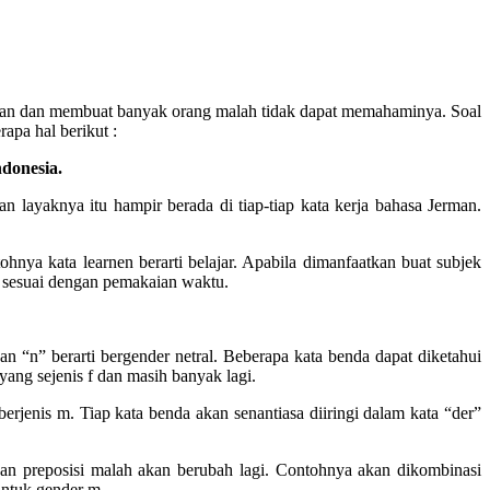
turan dan membuat banyak orang malah tidak dapat memahaminya. Soal
pa hal berikut :
donesia.
n layaknya itu hampir berada di tiap-tiap kata kerja bahasa Jerman.
nya kata learnen berarti belajar. Apabila dimanfaatkan buat subjek
gi sesuai dengan pemakaian waktu.
 “n” berarti bergender netral. Beberapa kata benda dapat diketahui
yang sejenis f dan masih banyak lagi.
jenis m. Tiap kata benda akan senantiasa diiringi dalam kata “der”
.
gan preposisi malah akan berubah lagi. Contohnya akan dikombinasi
untuk gender m.