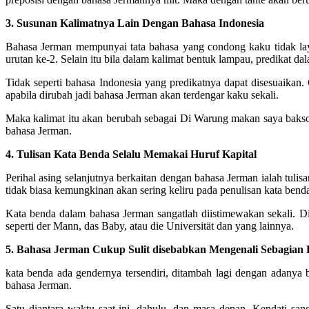
3. Susunan Kalimatnya Lain Dengan Bahasa Indonesia
Bahasa Jerman mempunyai tata bahasa yang condong kaku tidak laya
urutan ke-2. Selain itu bila dalam kalimat bentuk lampau, predikat d
Tidak seperti bahasa Indonesia yang predikatnya dapat disesuaikan
apabila dirubah jadi bahasa Jerman akan terdengar kaku sekali.
Maka kalimat itu akan berubah sebagai Di Warung makan saya bakso 
bahasa Jerman.
4. Tulisan Kata Benda Selalu Memakai Huruf Kapital
Perihal asing selanjutnya berkaitan dengan bahasa Jerman ialah tulis
tidak biasa kemungkinan akan sering keliru pada penulisan kata ben
Kata benda dalam bahasa Jerman sangatlah diistimewakan sekali. Di
seperti der Mann, das Baby, atau die Universität dan yang lainnya.
5. Bahasa Jerman Cukup Sulit disebabkan Mengenali Sebagian
kata benda ada gendernya tersendiri, ditambah lagi dengan adanya
bahasa Jerman.
Satu diantara waktu saat ini, dahulu, dan masa depan. Kendati sa