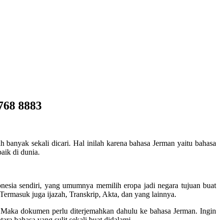
768 8883
ah banyak sekali dicari. Hal inilah karena bahasa Jerman yaitu bahasa
aik di dunia.
nesia sendiri, yang umumnya memilih eropa jadi negara tujuan buat
Termasuk juga ijazah, Transkrip, Akta, dan yang lainnya.
, Maka dokumen perlu diterjemahkan dahulu ke bahasa Jerman. Ingin
ara bahasa yang sulit sekali buat didalami.