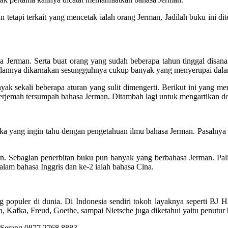
an tetapi terkait yang mencetak ialah orang Jerman, Jadilah buku ini d
 Jerman. Serta buat orang yang sudah beberapa tahun tinggal disan
falannya dikarnakan sesungguhnya cukup banyak yang menyerupai dala
nyak sekali beberapa aturan yang sulit dimengerti. Berikut ini yang
nerjemah tersumpah bahasa Jerman. Ditambah lagi untuk mengartikan 
ka yang ingin tahu dengan pengetahuan ilmu bahasa Jerman. Pasalnya ba
n. Sebagian penerbitan buku pun banyak yang berbahasa Jerman. Pali
alam bahasa Inggris dan ke-2 ialah bahasa Cina.
 populer di dunia. Di Indonesia sendiri tokoh layaknya seperti BJ H
, Kafka, Freud, Goethe, sampai Nietsche juga diketahui yaitu penutur