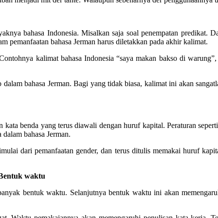
knya bahasa Indonesia. Misalkan saja soal penempatan predikat. Dal
alam pemanfaatan bahasa Jerman harus diletakkan pada akhir kalimat.
. Contohnya kalimat bahasa Indonesia “saya makan bakso di warung”, 
dalam bahasa Jerman. Bagi yang tidak biasa, kalimat ini akan sangatl
an kata benda yang terus diawali dengan huruf kapital. Peraturan sepert
da dalam bahasa Jerman.
mulai dari pemanfaatan gender, dan terus ditulis memakai huruf kap
 Bentuk waktu
 banyak bentuk waktu. Selanjutnya bentuk waktu ini akan memengaru
ngat, Waktu pemakaiannya akan memengaruhi penulisan kata kerja, Te