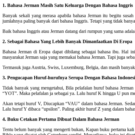
1. Bahasa Jerman Masih Satu Keluarga Dengan Bahasa Inggris
Banyak sekali yang merasa apabila bahasa Jerman itu begitu susah
jumlahnya paling banyak dari bahasa Inggris. Tetapi yang tidak bany
Baik bahasa Inggris atau Jerman datang dari rumpun yang sama adala
2. Sebagai Bahasa Yang Lebih Banyak Dimanfaatkan Di Eropa
Bahasa Jerman di Eropa dapat dibilang sebagai bahasa ibu. Hal in
masyarakat Jerman saja yang memakai bahasa Jerman. Tapi juga sebag
Termasuk juga Austria, Swiss, Luxemburg, Belgia, dan masih banyak 
3. Pengucapan Huruf-hurufnya Serupa Dengan Bahasa Indones
Tidak banyak yang mengetahui, Bila pelafalan huruf bahasa Jerman
“YOT”. Maka pelafalan ja sebagai ya. Lalu huruf K hingga U pun mem
Akan tetapi huruf V, Diucapkan “VAU” dalam bahasa Jerman. Sedan
Lalu huruf Y dibaca “upsilon”. Paling akhir huruf Z yang dalam baha
4. Buku Cetakan Pertama Dibuat Dalam Bahasa Jerman
Tentu belum banyak yang mengerti bukan, Kapan buku pertama kali d
Bible yang dicatat oleh Gutenberg sendiri. Menariknya, buku ini dic