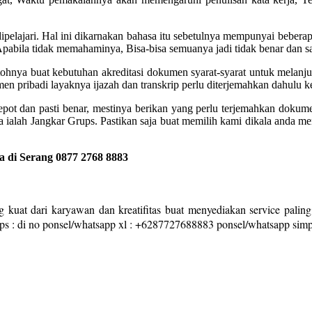
ipelajari. Hal ini dikarnakan bahasa itu sebetulnya mempunyai beberapa
Apabila tidak memahaminya, Bisa-bisa semuanya jadi tidak benar dan 
ntohnya buat kebutuhan akreditasi dokumen syarat-syarat untuk melanju
n pribadi layaknya ijazah dan transkrip perlu diterjemahkan dahulu k
 repot dan pasti benar, mestinya berikan yang perlu terjemahkan doku
ya ialah Jangkar Grups. Pastikan saja buat memilih kami dikala anda
 di Serang 0877 2768 8883
 kuat dari karyawan dan kreatifitas buat menyediakan service paling
ups : di no ponsel/whatsapp xl : +6287727688883 ponsel/whatsapp si