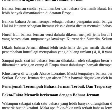
Bahasa Jerman sendiri yaitu member dari bahasa Germanik Barat. Ba
lebih banyak dimanfaatkan di dataran Eropa.
Bahkan bahasa Jerman sempat sebagai bahasa pengantar antar bangsa
Hal ini lantaran sebagian literatur classic dunia dicatat memakai bah
Huruf latin bahasa Jerman versi dahulu dikenal menjadi jenis huruf 
yang bersesuaian. umpamanya layaknya Kurrent dan Sutterlin. Seluruh 
Dikala bahasa Jerman dibuat lebih sederhana dengan masih dicata
penambahan huruf lagi merupakan yang dibilang umlaut ( ä, ö, ü yang
Sampai pada saat ini bahasa Jerman dikatakan oleh sebagian besar 
dikarnakan sebagian orang di Eropa timur dahulunya banyak ditempati
Khususnya di wilayah Alsace-Lorraine, Meski tempatnya bahasa Je
Serikat. Bahasa Jerman dengan aksen Pfalz banyak digunakan oleh beb
Penerjemah Tersumpah Bahasa Jerman Terbaik Dan Terpercaya
Fakta-Fakta Menarik berkenaan dengan Bahasa Jerman
Walaupun sebagai salah satu bahasa yang lebih banyak difungsikan
menarik buat diketahui. Maka apa fakta-fakta unik terkait bahasa Jer