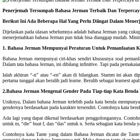
Penerjemah Tersumpah Bahasa Jerman Terbaik Dan Terpercaya
Berikut Ini Ada Beberapa Hal Yang Perlu Diingat Dalam Mene
Dijelaskan pada ulasan sebelumnya adalah bahasa Jerman yang cukup
menerjemahkan bahasa Jerman pun tidak bisa dianggap mudah. Minima
1. Bahasa Jerman Mempunyai Peraturan Untuk Pemanfaatan Kat
Bahasa Jerman mempunyai ciri-khas sendiri khususnya soal pemanfaat
Dalam tata bahasa Jerman, ini dibilang infinitive. Tapi pada pemakaian
Ialah akhiran “-n” atau “-en” akan di hilangkan. Stamm ini akan d
pertama tunggal akan beralih jadi learne. Beralih sebagai learnest ap
2.Bahasa Jerman Mengenal Gender Pada Tiap-tiap Kata Benda 
Uniknya, Dalam bahasa Jerman terlebih pada kata benda mempunyai g
gendernya berdasarkan pada karakter tersendiri. Contohnya kata bend
Ada lagi yang dapat dikenal berdasarkan penggolongannya. Contohny
untuk m, “die” buat f, dan “das” untuk n. Serta sebagian kata benda 
Contohnya kata Tante yang dalam Bahasa Jerman dicatat die Tante 
preposisi dengan bahasa Jermannya mit. Maka dengan tante akan ber