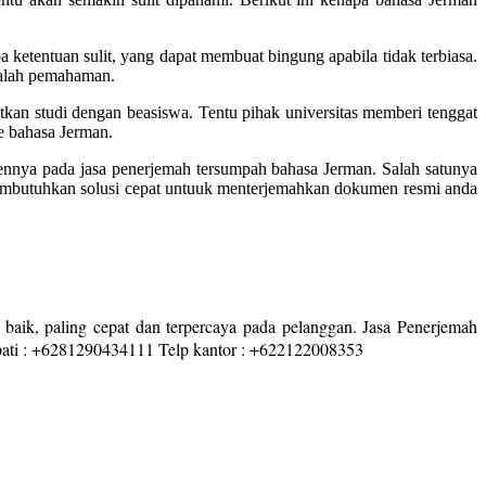
 ketentuan sulit, yang dapat membuat bingung apabila tidak terbiasa.
salah pemahaman.
tkan studi dengan beasiswa. Tentu pihak universitas memberi tenggat
e bahasa Jerman.
mennya pada jasa penerjemah tersumpah bahasa Jerman. Salah satunya
 membutuhkan solusi cepat untuuk menterjemahkan dokumen resmi anda
 baik, paling cepat dan terpercaya pada pelanggan. Jasa Penerjemah
mpati : +6281290434111 Telp kantor : +622122008353