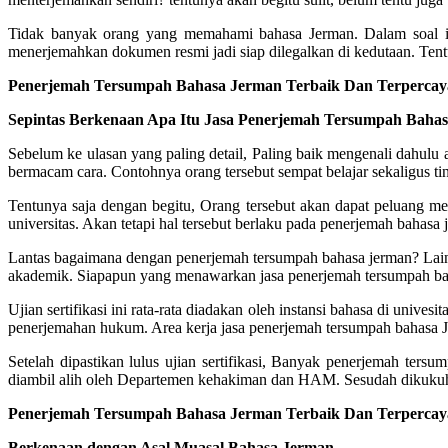
Tidak banyak orang yang memahami bahasa Jerman. Dalam soal in
menerjemahkan dokumen resmi jadi siap dilegalkan di kedutaan. Tent
Penerjemah Tersumpah Bahasa Jerman Terbaik Dan Terpercaya
Sepintas Berkenaan Apa Itu Jasa Penerjemah Tersumpah Baha
Sebelum ke ulasan yang paling detail, Paling baik mengenali dahulu
bermacam cara. Contohnya orang tersebut sempat belajar sekaligus tin
Tentunya saja dengan begitu, Orang tersebut akan dapat peluang me
universitas. Akan tetapi hal tersebut berlaku pada penerjemah baha
Lantas bagaimana dengan penerjemah tersumpah bahasa jerman? Lai
akademik. Siapapun yang menawarkan jasa penerjemah tersumpah bahas
Ujian sertifikasi ini rata-rata diadakan oleh instansi bahasa di uni
penerjemahan hukum. Area kerja jasa penerjemah tersumpah bahasa
Setelah dipastikan lulus ujian sertifikasi, Banyak penerjemah te
diambil alih oleh Departemen kehakiman dan HAM. Sesudah dikukuhka
Penerjemah Tersumpah Bahasa Jerman Terbaik Dan Terpercaya
Berkenaan dengan Asal Muasal Bahasa Jerman