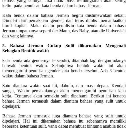
bahasa yang lainnya. Jika tidak biasa kemungkinan akan sering
keliru pada penulisan kata benda dalam bahasa Jerman.
Kata benda dalam bahasa Jerman begitu diistimewakan sekali.
Dimulai dari pemakaian gender, dan terus ditulis memanfaatkan
huruf kapital. Maka dalam penulisan kata benda dalam bahasa
Jerman umpamanya seperti der Mann, das Baby, atau die Universität
dan yang lainnya.
5. Bahasa Jerman Cukup Sulit dikarnakan Mengenali
Sebagian Bentuk waktu
kata benda ada gendernya tersendiri, ditambah lagi dengan adanya
banyak bentuk waktu. Selanjutnya bentuk waktu ini akan
memengaruhi penulisan gender kata benda tersebut. Ada 3 bentuk
waktu dalam bahasa Jerman.
Satu diantara waktu saat ini, dahulu, dan masa depan. Kendati
sangat, Waktu pemakaiannya akan memengaruhi penulisan kata
kerja, Tentunya akan semakin sulit dipahami. Berikut ini kenapa
bahasa Jerman termasuk dalam diantara bahasa yang sulit untuk
dipelajari.
Bahasa Jerman termasuk juga diantara bahasa yang sulit untuk
dipelajari. Hal ini dikarnakan bahasa itu sebenarnya memiliki
beberapa ketentuan sulit, yang dapat membuat bingung apabila tidak