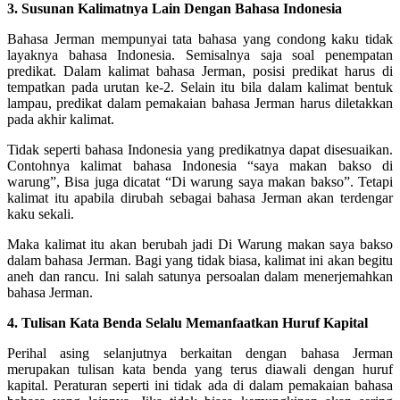
3. Susunan Kalimatnya Lain Dengan Bahasa Indonesia
Bahasa Jerman mempunyai tata bahasa yang condong kaku tidak
layaknya bahasa Indonesia. Semisalnya saja soal penempatan
predikat. Dalam kalimat bahasa Jerman, posisi predikat harus di
tempatkan pada urutan ke-2. Selain itu bila dalam kalimat bentuk
lampau, predikat dalam pemakaian bahasa Jerman harus diletakkan
pada akhir kalimat.
Tidak seperti bahasa Indonesia yang predikatnya dapat disesuaikan.
Contohnya kalimat bahasa Indonesia “saya makan bakso di
warung”, Bisa juga dicatat “Di warung saya makan bakso”. Tetapi
kalimat itu apabila dirubah sebagai bahasa Jerman akan terdengar
kaku sekali.
Maka kalimat itu akan berubah jadi Di Warung makan saya bakso
dalam bahasa Jerman. Bagi yang tidak biasa, kalimat ini akan begitu
aneh dan rancu. Ini salah satunya persoalan dalam menerjemahkan
bahasa Jerman.
4. Tulisan Kata Benda Selalu Memanfaatkan Huruf Kapital
Perihal asing selanjutnya berkaitan dengan bahasa Jerman
merupakan tulisan kata benda yang terus diawali dengan huruf
kapital. Peraturan seperti ini tidak ada di dalam pemakaian bahasa