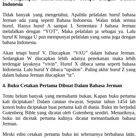
Indonesia
Tidak banyak yang mengetahui, Apabila pelafalan huruf bahasa
Jerman ada yang seperti Bahasa Indonesia. Walau tidak semua
huruf, Hanya huruf A sampai I. Sementara J bahasa Jerman
melafalkan dengan “YOT”. Maka pelafalan ja sebagai ya. Lalu
huruf K hingga U pun mempunyai pelafalan yang sama juga dengan
bahasa Indonesia.
Akan tetapi huruf V, Diucapkan “VAU” dalam bahasa Jerman.
Sedangkan W diucapkan lebih adanya penekanan maka lebih
terdengar layaknya “vivin”. Huruf X dibaca sama seperti bahasa
Indonesia. Lalu huruf Y dibaca “upsilon”. Paling akhir huruf Z yang
dalam bahasa Jerman diucapkan “tz”.
4. Buku Cetakan Pertama Dibuat Dalam Bahasa Jerman
Tentu belum banyak yang memahami bukan, Kapan buku pertama
kali diciptakan? Dalam catatan riwayat, Seputar tahun 1454 lah
konon buku diciptakan buat pertama kali di dunia. Buku itu berjudul
Gutenberg Bible yang dicatat oleh Gutenberg sendiri. Menariknya,
buku ini dicetak pertama kalinya dicatat memanfaatkan bahasa
Jerman.
Meski edisi cetakan pertama buku ini sebenarnya berbahasa latin.