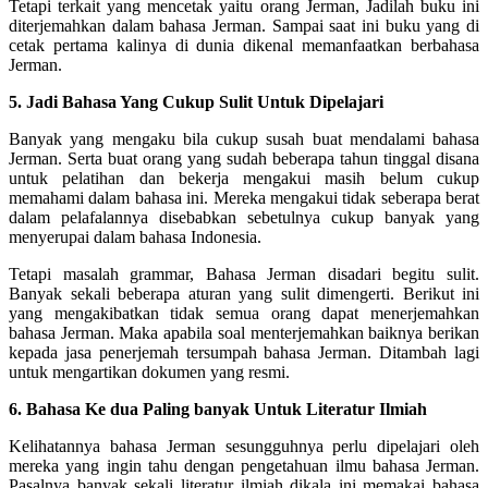
Tetapi terkait yang mencetak yaitu orang Jerman, Jadilah buku ini
diterjemahkan dalam bahasa Jerman. Sampai saat ini buku yang di
cetak pertama kalinya di dunia dikenal memanfaatkan berbahasa
Jerman.
5. Jadi Bahasa Yang Cukup Sulit Untuk Dipelajari
Banyak yang mengaku bila cukup susah buat mendalami bahasa
Jerman. Serta buat orang yang sudah beberapa tahun tinggal disana
untuk pelatihan dan bekerja mengakui masih belum cukup
memahami dalam bahasa ini. Mereka mengakui tidak seberapa berat
dalam pelafalannya disebabkan sebetulnya cukup banyak yang
menyerupai dalam bahasa Indonesia.
Tetapi masalah grammar, Bahasa Jerman disadari begitu sulit.
Banyak sekali beberapa aturan yang sulit dimengerti. Berikut ini
yang mengakibatkan tidak semua orang dapat menerjemahkan
bahasa Jerman. Maka apabila soal menterjemahkan baiknya berikan
kepada jasa penerjemah tersumpah bahasa Jerman. Ditambah lagi
untuk mengartikan dokumen yang resmi.
6. Bahasa Ke dua Paling banyak Untuk Literatur Ilmiah
Kelihatannya bahasa Jerman sesungguhnya perlu dipelajari oleh
mereka yang ingin tahu dengan pengetahuan ilmu bahasa Jerman.
Pasalnya banyak sekali literatur ilmiah dikala ini memakai bahasa