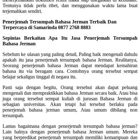
Tentunya tidak perlu ribet, dan menggunakan waktu lama buat
terjemahkan sendiri.
Penerjemah Tersumpah Bahasa Jerman Terbaik Dan
Terpercaya di Samarinda 0877 2768 8883
Sepintas Berkaitan Apa Itu Jasa Penerjemah Tersumpah
Bahasa Jerman
Sebelum ke ulasan yang paling detail, Paling baik mengenali dahulu
apakah itu jasa penerjemah tersumpah bahasa Jerman. Realitanya,
Seorang penerjemah bahasa Jerman dapat mendapat kemahiran
bahasa itu via beragam cara. Contohnya orang tersebut sempat
belajar sekaligus tinggal di negara itu.
Pasti saja dengan begitu, Orang tersebut akan dapat peluang
mengenali dan mempraktikkan bahasa Jerman secara baik. Atau bisa
juga orang tersebut sempat kuliah di jurusan Bahasa Jerman di
sebagian universitas. Akan tetapi hal tersebut berlaku pada
penerjemah bahasa jerman umum, Atau umum dibilang non
tersumpah.
Lantas bagaimana dengan penerjemah tersumpah bahasa jerman?
Lain halnya dengan penerjemah bahasa Jerman umum. Mereka
yang berpredikat penerjemah tersumpah memiliki kemampuan dan