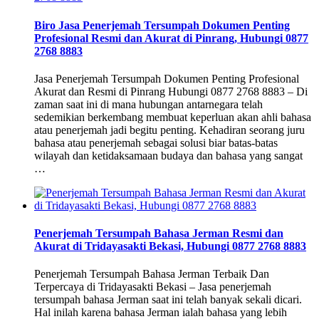
Biro Jasa Penerjemah Tersumpah Dokumen Penting
Profesional Resmi dan Akurat di Pinrang, Hubungi 0877
2768 8883
Jasa Penerjemah Tersumpah Dokumen Penting Profesional
Akurat dan Resmi di Pinrang Hubungi 0877 2768 8883 – Di
zaman saat ini di mana hubungan antarnegara telah
sedemikian berkembang membuat keperluan akan ahli bahasa
atau penerjemah jadi begitu penting. Kehadiran seorang juru
bahasa atau penerjemah sebagai solusi biar batas-batas
wilayah dan ketidaksamaan budaya dan bahasa yang sangat
…
Penerjemah Tersumpah Bahasa Jerman Resmi dan
Akurat di Tridayasakti Bekasi, Hubungi 0877 2768 8883
Penerjemah Tersumpah Bahasa Jerman Terbaik Dan
Terpercaya di Tridayasakti Bekasi – Jasa penerjemah
tersumpah bahasa Jerman saat ini telah banyak sekali dicari.
Hal inilah karena bahasa Jerman ialah bahasa yang lebih