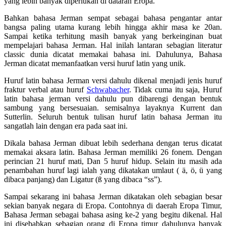
yang lebih banyak diperlukan di dataran Eropa.
Bahkan bahasa Jerman sempat sebagai bahasa pengantar antar
bangsa paling utama kurang lebih hingga akhir masa ke 20an.
Sampai ketika terhitung masih banyak yang berkeinginan buat
mempelajari bahasa Jerman. Hal inilah lantaran sebagian literatur
classic dunia dicatat memakai bahasa ini. Dahulunya, Bahasa
Jerman dicatat memanfaatkan versi huruf latin yang unik.
Huruf latin bahasa Jerman versi dahulu dikenal menjadi jenis huruf
fraktur verbal atau huruf
Schwabacher
. Tidak cuma itu saja, Huruf
latin bahasa jerman versi dahulu pun dibarengi dengan bentuk
sambung yang bersesuaian. semisalnya layaknya Kurrent dan
Sutterlin. Seluruh bentuk tulisan huruf latin bahasa Jerman itu
sangatlah lain dengan era pada saat ini.
Dikala bahasa Jerman dibuat lebih sederhana dengan terus dicatat
memakai aksara latin. Bahasa Jerman memiliki 26 fonem. Dengan
perincian 21 huruf mati, Dan 5 huruf hidup. Selain itu masih ada
penambahan huruf lagi ialah yang dikatakan umlaut ( ä, ö, ü yang
dibaca panjang) dan Ligatur (ß yang dibaca “ss”).
Sampai sekarang ini bahasa Jerman dikatakan oleh sebagian besar
sekian banyak negara di Eropa. Contohnya di daerah Eropa Timur,
Bahasa Jerman sebagai bahasa asing ke-2 yang begitu dikenal. Hal
ini disebabkan sebagian orang di Eropa timur dahulunya banyak