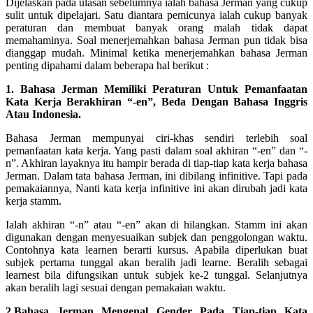
Dijelaskan pada ulasan sebelumnya ialah bahasa Jerman yang cukup
sulit untuk dipelajari. Satu diantara pemicunya ialah cukup banyak
peraturan dan membuat banyak orang malah tidak dapat
memahaminya. Soal menerjemahkan bahasa Jerman pun tidak bisa
dianggap mudah. Minimal ketika menerjemahkan bahasa Jerman
penting dipahami dalam beberapa hal berikut :
1. Bahasa Jerman Memiliki Peraturan Untuk Pemanfaatan
Kata Kerja Berakhiran “-en”, Beda Dengan Bahasa Inggris
Atau Indonesia.
Bahasa Jerman mempunyai ciri-khas sendiri terlebih soal
pemanfaatan kata kerja. Yang pasti dalam soal akhiran “-en” dan “-
n”. Akhiran layaknya itu hampir berada di tiap-tiap kata kerja bahasa
Jerman. Dalam tata bahasa Jerman, ini dibilang infinitive. Tapi pada
pemakaiannya, Nanti kata kerja infinitive ini akan dirubah jadi kata
kerja stamm.
Ialah akhiran “-n” atau “-en” akan di hilangkan. Stamm ini akan
digunakan dengan menyesuaikan subjek dan penggolongan waktu.
Contohnya kata learnen berarti kursus. Apabila diperlukan buat
subjek pertama tunggal akan beralih jadi learne. Beralih sebagai
learnest bila difungsikan untuk subjek ke-2 tunggal. Selanjutnya
akan beralih lagi sesuai dengan pemakaian waktu.
2.Bahasa Jerman Mengenal Gender Pada Tiap-tiap Kata