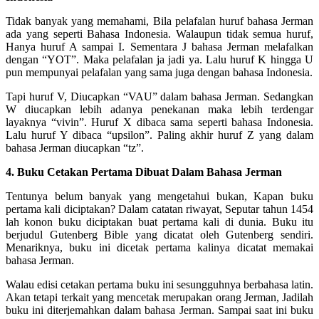
Tidak banyak yang memahami, Bila pelafalan huruf bahasa Jerman
ada yang seperti Bahasa Indonesia. Walaupun tidak semua huruf,
Hanya huruf A sampai I. Sementara J bahasa Jerman melafalkan
dengan “YOT”. Maka pelafalan ja jadi ya. Lalu huruf K hingga U
pun mempunyai pelafalan yang sama juga dengan bahasa Indonesia.
Tapi huruf V, Diucapkan “VAU” dalam bahasa Jerman. Sedangkan
W diucapkan lebih adanya penekanan maka lebih terdengar
layaknya “vivin”. Huruf X dibaca sama seperti bahasa Indonesia.
Lalu huruf Y dibaca “upsilon”. Paling akhir huruf Z yang dalam
bahasa Jerman diucapkan “tz”.
4. Buku Cetakan Pertama Dibuat Dalam Bahasa Jerman
Tentunya belum banyak yang mengetahui bukan, Kapan buku
pertama kali diciptakan? Dalam catatan riwayat, Seputar tahun 1454
lah konon buku diciptakan buat pertama kali di dunia. Buku itu
berjudul Gutenberg Bible yang dicatat oleh Gutenberg sendiri.
Menariknya, buku ini dicetak pertama kalinya dicatat memakai
bahasa Jerman.
Walau edisi cetakan pertama buku ini sesungguhnya berbahasa latin.
Akan tetapi terkait yang mencetak merupakan orang Jerman, Jadilah
buku ini diterjemahkan dalam bahasa Jerman. Sampai saat ini buku