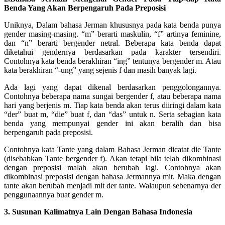
Benda Yang Akan Berpengaruh Pada Preposisi
Uniknya, Dalam bahasa Jerman khususnya pada kata benda punya
gender masing-masing. “m” berarti maskulin, “f” artinya feminine,
dan “n” berarti bergender netral. Beberapa kata benda dapat
diketahui gendernya berdasarkan pada karakter tersendiri.
Contohnya kata benda berakhiran “ing” tentunya bergender m. Atau
kata berakhiran “-ung” yang sejenis f dan masih banyak lagi.
Ada lagi yang dapat dikenal berdasarkan penggolongannya.
Contohnya beberapa nama sungai bergender f, atau beberapa nama
hari yang berjenis m. Tiap kata benda akan terus diiringi dalam kata
“der” buat m, “die” buat f, dan “das” untuk n. Serta sebagian kata
benda yang mempunyai gender ini akan beralih dan bisa
berpengaruh pada preposisi.
Contohnya kata Tante yang dalam Bahasa Jerman dicatat die Tante
(disebabkan Tante bergender f). Akan tetapi bila telah dikombinasi
dengan preposisi malah akan berubah lagi. Contohnya akan
dikombinasi preposisi dengan bahasa Jermannya mit. Maka dengan
tante akan berubah menjadi mit der tante. Walaupun sebenarnya der
penggunaannya buat gender m.
3. Susunan Kalimatnya Lain Dengan Bahasa Indonesia