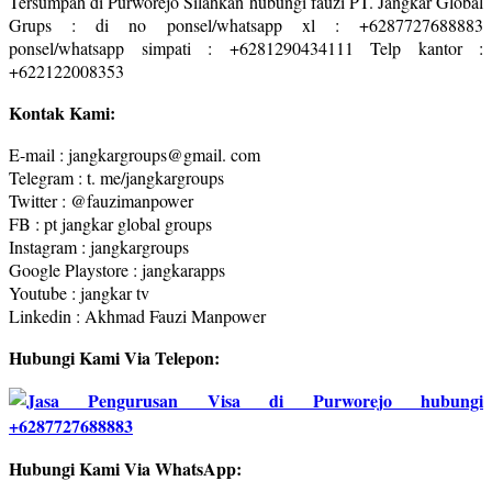
Tersumpah di Purworejo Silahkan hubungi fauzi PT. Jangkar Global
Grups : di no ponsel/whatsapp xl : +6287727688883
ponsel/whatsapp simpati : +6281290434111 Telp kantor :
+622122008353
Kontak Kami:
E-mail : jangkargroups@gmail. com
Telegram : t. me/jangkargroups
Twitter : @fauzimanpower
FB : pt jangkar global groups
Instagram : jangkargroups
Google Playstore : jangkarapps
Youtube : jangkar tv
Linkedin : Akhmad Fauzi Manpower
Hubungi Kami Via Telepon:
Hubungi Kami Via WhatsApp: