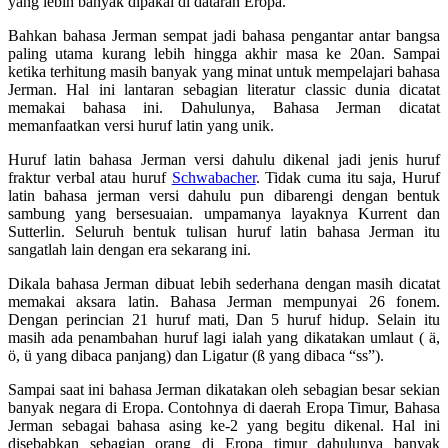
yang lebih banyak dipakai di dataran Eropa.
Bahkan bahasa Jerman sempat jadi bahasa pengantar antar bangsa
paling utama kurang lebih hingga akhir masa ke 20an. Sampai
ketika terhitung masih banyak yang minat untuk mempelajari bahasa
Jerman. Hal ini lantaran sebagian literatur classic dunia dicatat
memakai bahasa ini. Dahulunya, Bahasa Jerman dicatat
memanfaatkan versi huruf latin yang unik.
Huruf latin bahasa Jerman versi dahulu dikenal jadi jenis huruf
fraktur verbal atau huruf
Schwabacher
. Tidak cuma itu saja, Huruf
latin bahasa jerman versi dahulu pun dibarengi dengan bentuk
sambung yang bersesuaian. umpamanya layaknya Kurrent dan
Sutterlin. Seluruh bentuk tulisan huruf latin bahasa Jerman itu
sangatlah lain dengan era sekarang ini.
Dikala bahasa Jerman dibuat lebih sederhana dengan masih dicatat
memakai aksara latin. Bahasa Jerman mempunyai 26 fonem.
Dengan perincian 21 huruf mati, Dan 5 huruf hidup. Selain itu
masih ada penambahan huruf lagi ialah yang dikatakan umlaut ( ä,
ö, ü yang dibaca panjang) dan Ligatur (ß yang dibaca “ss”).
Sampai saat ini bahasa Jerman dikatakan oleh sebagian besar sekian
banyak negara di Eropa. Contohnya di daerah Eropa Timur, Bahasa
Jerman sebagai bahasa asing ke-2 yang begitu dikenal. Hal ini
disebabkan sebagian orang di Eropa timur dahulunya banyak