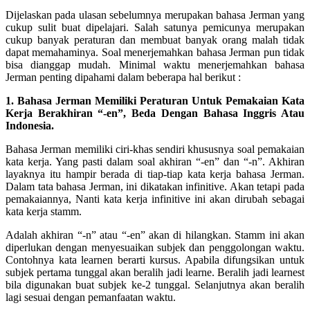
Dijelaskan pada ulasan sebelumnya merupakan bahasa Jerman yang
cukup sulit buat dipelajari. Salah satunya pemicunya merupakan
cukup banyak peraturan dan membuat banyak orang malah tidak
dapat memahaminya. Soal menerjemahkan bahasa Jerman pun tidak
bisa dianggap mudah. Minimal waktu menerjemahkan bahasa
Jerman penting dipahami dalam beberapa hal berikut :
1. Bahasa Jerman Memiliki Peraturan Untuk Pemakaian Kata
Kerja Berakhiran “-en”, Beda Dengan Bahasa Inggris Atau
Indonesia.
Bahasa Jerman memiliki ciri-khas sendiri khususnya soal pemakaian
kata kerja. Yang pasti dalam soal akhiran “-en” dan “-n”. Akhiran
layaknya itu hampir berada di tiap-tiap kata kerja bahasa Jerman.
Dalam tata bahasa Jerman, ini dikatakan infinitive. Akan tetapi pada
pemakaiannya, Nanti kata kerja infinitive ini akan dirubah sebagai
kata kerja stamm.
Adalah akhiran “-n” atau “-en” akan di hilangkan. Stamm ini akan
diperlukan dengan menyesuaikan subjek dan penggolongan waktu.
Contohnya kata learnen berarti kursus. Apabila difungsikan untuk
subjek pertama tunggal akan beralih jadi learne. Beralih jadi learnest
bila digunakan buat subjek ke-2 tunggal. Selanjutnya akan beralih
lagi sesuai dengan pemanfaatan waktu.