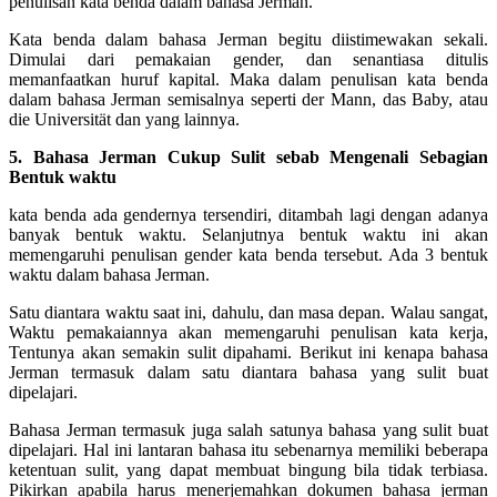
penulisan kata benda dalam bahasa Jerman.
Kata benda dalam bahasa Jerman begitu diistimewakan sekali.
Dimulai dari pemakaian gender, dan senantiasa ditulis
memanfaatkan huruf kapital. Maka dalam penulisan kata benda
dalam bahasa Jerman semisalnya seperti der Mann, das Baby, atau
die Universität dan yang lainnya.
5. Bahasa Jerman Cukup Sulit sebab Mengenali Sebagian
Bentuk waktu
kata benda ada gendernya tersendiri, ditambah lagi dengan adanya
banyak bentuk waktu. Selanjutnya bentuk waktu ini akan
memengaruhi penulisan gender kata benda tersebut. Ada 3 bentuk
waktu dalam bahasa Jerman.
Satu diantara waktu saat ini, dahulu, dan masa depan. Walau sangat,
Waktu pemakaiannya akan memengaruhi penulisan kata kerja,
Tentunya akan semakin sulit dipahami. Berikut ini kenapa bahasa
Jerman termasuk dalam satu diantara bahasa yang sulit buat
dipelajari.
Bahasa Jerman termasuk juga salah satunya bahasa yang sulit buat
dipelajari. Hal ini lantaran bahasa itu sebenarnya memiliki beberapa
ketentuan sulit, yang dapat membuat bingung bila tidak terbiasa.
Pikirkan apabila harus menerjemahkan dokumen bahasa jerman