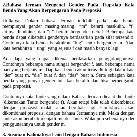
2.Bahasa Jerman Mengenal Gender Pada Tiap-tiap Kata
Benda Yang Akan Berpengaruh Pada Preposisi
Uniknya, Dalam bahasa Jerman terlebih pada kata benda
mempunyai gender masing-masing. “m” berarti maskulin, “f”
artinya feminine, dan “n” berarti bergender netral. Beberapa kata
benda dapat diketahui gendernya berdasarkan pada sifat tersendiri.
Contohnya kata benda berakhiran “ing” tentu bergender m. Atau
kata berakhiran “-ung” yang sejenis f dan masih banyak lagi.
Ada lagi yang dapat dikenal berdasarkan penggolongannya.
Contohnya beberapa nama sungai bergender f, atau beberapa nama
hari yang berjenis m. Tiap kata benda akan terus diiringi dalam kata
“der” buat m, “die” buat f, dan “das” buat n. Serta sebagian kata
benda yang punya gender ini akan beralih dan bisa berpengaruh
pada preposisi.
Contohnya kata Tante yang dalam Bahasa Jerman dicatat die Tante
(dikarnakan Tante bergender f). Akan tetapi bila telah dikombinasi
dengan preposisi malah akan berubah lagi. Contohnya akan
dikombinasi preposisi dengan bahasa Jermannya mit. Maka dengan
tante akan berubah menjadi mit der tante. Walaupun sebenarnya der
penggunaannya untuk gender m.
3. Susunan Kalimatnya Lain Dengan Bahasa Indonesia