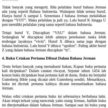
Tidak banyak yang mengerti, Bila pelafalan huruf bahasa Jerman
ada yang seperti Bahasa Indonesia. Walaupun tidak semua huruf,
Hanya huruf A sampai I. Sementara J bahasa Jerman melafalkan
dengan “YOT”. Maka pelafalan ja jadi ya. Lalu huruf K hingga U
pun memiliki pelafalan yang sama seperti bahasa Indonesia.
Tetapi huruf V, Diucapkan “VAU” dalam bahasa Jerman.
Sedangkan W diucapkan lebih adanya penekanan maka lebih
terdengar layaknya “vivin”. Huruf X dibaca sama juga dengan
bahasa Indonesia. Lalu huruf Y dibaca “upsilon”. Paling akhir huruf
Z yang dalam bahasa Jerman diucapkan “tz”.
4. Buku Cetakan Pertama Dibuat Dalam Bahasa Jerman
Tentu belum banyak yang memahami bukan, Kapan buku pertama
kali diciptakan? Dalam catatan riwayat, Seputar tahun 1454 lah
konon buku diciptakan buat pertama kali di dunia. Buku itu berjudul
Gutenberg Bible yang dicatat oleh Gutenberg sendiri. Menariknya,
buku ini dicetak pertama kalinya dicatat memanfaatkan bahasa
Jerman.
Walau edisi cetakan pertama buku ini sebenarnya berbahasa latin.
Akan tetapi terkait yang mencetak yaitu orang Jerman, Jadilah buku
ini diterjemahkan dalam bahasa Jerman. Sampai saat ini buku yang