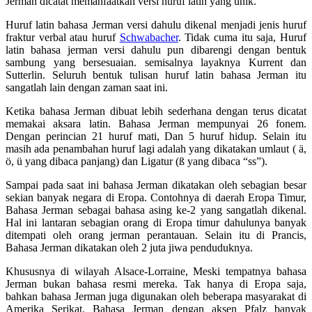
Jerman dicatat memanfaatkan versi huruf latin yang unik.
Huruf latin bahasa Jerman versi dahulu dikenal menjadi jenis huruf
fraktur verbal atau huruf
Schwabacher
. Tidak cuma itu saja, Huruf
latin bahasa jerman versi dahulu pun dibarengi dengan bentuk
sambung yang bersesuaian. semisalnya layaknya Kurrent dan
Sutterlin. Seluruh bentuk tulisan huruf latin bahasa Jerman itu
sangatlah lain dengan zaman saat ini.
Ketika bahasa Jerman dibuat lebih sederhana dengan terus dicatat
memakai aksara latin. Bahasa Jerman mempunyai 26 fonem.
Dengan perincian 21 huruf mati, Dan 5 huruf hidup. Selain itu
masih ada penambahan huruf lagi adalah yang dikatakan umlaut ( ä,
ö, ü yang dibaca panjang) dan Ligatur (ß yang dibaca “ss”).
Sampai pada saat ini bahasa Jerman dikatakan oleh sebagian besar
sekian banyak negara di Eropa. Contohnya di daerah Eropa Timur,
Bahasa Jerman sebagai bahasa asing ke-2 yang sangatlah dikenal.
Hal ini lantaran sebagian orang di Eropa timur dahulunya banyak
ditempati oleh orang jerman perantauan. Selain itu di Prancis,
Bahasa Jerman dikatakan oleh 2 juta jiwa penduduknya.
Khususnya di wilayah Alsace-Lorraine, Meski tempatnya bahasa
Jerman bukan bahasa resmi mereka. Tak hanya di Eropa saja,
bahkan bahasa Jerman juga digunakan oleh beberapa masyarakat di
Amerika Serikat. Bahasa Jerman dengan aksen Pfalz banyak