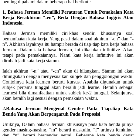
penting dipahami dalam beberapa hal berikut :
1. Bahasa Jerman Memiliki Peraturan Untuk Pemakaian Kata
Kerja Berakhiran “-en”, Beda Dengan Bahasa Inggris Atau
Indonesia.
Bahasa Jerman memiliki ciri-khas sendiri khususnya soal
pemanfaatan kata kerja. Yang pasti dalam soal akhiran “-en” dan “-
n”. Akhiran layaknya itu hampir berada di tiap-tiap kata kerja bahasa
Jerman. Dalam tata bahasa Jerman, ini dikatakan infinitive. Akan
tetapi pada pemakaiannya, Nanti kata kerja infinitive ini akan
dirubah jadi kata kerja stamm.
Ialah akhiran “-n” atau “-en” akan di hilangkan. Stamm ini akan
difungsikan dengan menyesuaikan subjek dan penggolongan waktu.
Contohnya kata learnen berarti kursus. Apabila digunakan untuk
subjek pertama tunggal akan beralih jadi learne. Beralih sebagai
learnest bila dimanfaatkan untuk subjek ke-2 tunggal. Selanjutnya
akan beralih lagi sesuai dengan pemakaian waktu.
2.Bahasa Jerman Mengenal Gender Pada Tiap-tiap Kata
Benda Yang Akan Berpengaruh Pada Preposisi
Uniknya, Dalam bahasa Jerman khususnya pada kata benda punya
gender masing-masing. “m” berarti maskulin, “f” artinya feminine,
dan “n” berarti bergender netral. Beberapa kata benda dapat