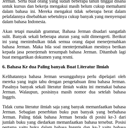
Jerman. Serta buat orang yang sudah beberapa tahun tinggal disana
untuk kursus dan bekerja mengakui masih belum cukup memahami
dalam bahasa ini. Mereka mengakui tidak seberapa berat dalam
pelafalannya disebabkan sebetulnya cukup banyak yang menyerupai
dalam bahasa Indonesia.
Akan tetapi masalah grammar, Bahasa Jerman disadari sangatlah
sulit. Banyak sekali beberapa aturan yang sulit dimengerti. Berikut
ini yang menimbulkan tidak semua orang dapat menerjemahkan
bahasa Jerman. Maka bila soal menterjemahkan mestinya berikan
kepada jasa penerjemah tersumpah bahasa Jerman. Ditambah lagi
buat mengartikan dokumen yang resmi.
6. Bahasa Ke dua Paling banyak Buat Literatur Ilmiah
Kelihatannya bahasa Jerman sesungguhnya perlu dipelajari oleh
mereka yang ingin tahu dengan pengetahuan ilmu bahasa Jerman.
Pasalnya banyak sekali literatur ilmiah waktu ini memakai bahasa
Jerman. Walaupun, posisinya masih nomor dua setelah bahasa
Inggris.
Tidak cuma literatur ilmiah saja yang banyak memanfaatkan bahasa
Jerman. Sebagian penerbitan buku pun banyak yang berbahasa
Jerman. Paling tidak bahasa Jerman berada di posisi ke-3 dari
jumlah buku yang diedarkan memanfaatkan bahasa tersebut. Posisi
pertama yaitu buku dalam bahasa Inggris dan ke-2 yaitu bahasa