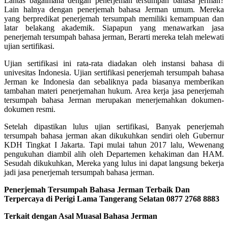
Lantas bagaimana dengan penerjemah tersumpah bahasa jerman?
Lain halnya dengan penerjemah bahasa Jerman umum. Mereka
yang berpredikat penerjemah tersumpah memiliki kemampuan dan
latar belakang akademik. Siapapun yang menawarkan jasa
penerjemah tersumpah bahasa jerman, Berarti mereka telah melewati
ujian sertifikasi.
Ujian sertifikasi ini rata-rata diadakan oleh instansi bahasa di
univesitas Indonesia. Ujian sertifikasi penerjemah tersumpah bahasa
Jerman ke Indonesia dan sebaliknya pada biasanya memberikan
tambahan materi penerjemahan hukum. Area kerja jasa penerjemah
tersumpah bahasa Jerman merupakan menerjemahkan dokumen-
dokumen resmi.
Setelah dipastikan lulus ujian sertifikasi, Banyak penerjemah
tersumpah bahasa jerman akan dikukuhkan sendiri oleh Gubernur
KDH Tingkat I Jakarta. Tapi mulai tahun 2017 lalu, Wewenang
pengukuhan diambil alih oleh Departemen kehakiman dan HAM.
Sesudah dikukuhkan, Mereka yang lulus ini dapat langsung bekerja
jadi jasa penerjemah tersumpah bahasa jerman.
Penerjemah Tersumpah Bahasa Jerman Terbaik Dan
Terpercaya di Perigi Lama Tangerang Selatan 0877 2768 8883
Terkait dengan Asal Muasal Bahasa Jerman