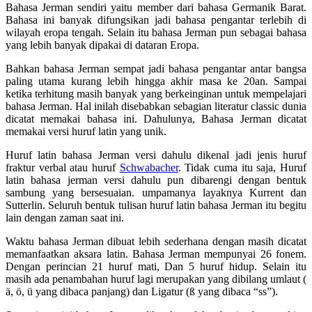
Bahasa Jerman sendiri yaitu member dari bahasa Germanik Barat.
Bahasa ini banyak difungsikan jadi bahasa pengantar terlebih di
wilayah eropa tengah. Selain itu bahasa Jerman pun sebagai bahasa
yang lebih banyak dipakai di dataran Eropa.
Bahkan bahasa Jerman sempat jadi bahasa pengantar antar bangsa
paling utama kurang lebih hingga akhir masa ke 20an. Sampai
ketika terhitung masih banyak yang berkeinginan untuk mempelajari
bahasa Jerman. Hal inilah disebabkan sebagian literatur classic dunia
dicatat memakai bahasa ini. Dahulunya, Bahasa Jerman dicatat
memakai versi huruf latin yang unik.
Huruf latin bahasa Jerman versi dahulu dikenal jadi jenis huruf
fraktur verbal atau huruf
Schwabacher
. Tidak cuma itu saja, Huruf
latin bahasa jerman versi dahulu pun dibarengi dengan bentuk
sambung yang bersesuaian. umpamanya layaknya Kurrent dan
Sutterlin. Seluruh bentuk tulisan huruf latin bahasa Jerman itu begitu
lain dengan zaman saat ini.
Waktu bahasa Jerman dibuat lebih sederhana dengan masih dicatat
memanfaatkan aksara latin. Bahasa Jerman mempunyai 26 fonem.
Dengan perincian 21 huruf mati, Dan 5 huruf hidup. Selain itu
masih ada penambahan huruf lagi merupakan yang dibilang umlaut (
ä, ö, ü yang dibaca panjang) dan Ligatur (ß yang dibaca “ss”).