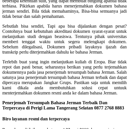
beberapa ketentuan sulit, yang dapat membuat bingung apabila tidak
terbiasa. Pikirkan apabila harus menerjemahkan dokumen bahasa
jerman sendiri. Bila tidak memahaminya, Bisa-bisa semuanya jadi
tidak benar dan salah pemahaman.
Sebutlah bisa sendiri, Tapi apa bisa dijalankan dengan pesat?
Contohnya buat kebutuhan akreditasi dokumen syarat-syarat untuk
melanjutkan studi dengan beasiswa. Tentunya pihak universitas
memberi tenggat waktu untuk segera melengkapi dokumen.
Sebelum dilegalisasi, Dokumen pribadi layaknya ijazah dan
transkrip perlu diterjemahkan dahulu ke bahasa Jerman.
Terlebih buat yang ingin melanjutkan kuliah di Eropa. Biar tidak
repot dan pasti benar, seharusnya berikan yang perlu terjemahkan
dokumennya pada jasa penerjemah tersumpah bahasa Jerman. Salah
satunya jasa penerjemah tersumpah bahasa Jerman terbaik dan dapat
dipercaya merupakan Jangkar Grups. Pastikan saja untuk memilih
kami dikala anda membutuhkan solusi cepat untuuk
menterjemahkan dokumen resmi anda ke dalam bahasa Jerman.
Penerjemah Tersumpah Bahasa Jerman Terbaik Dan
Terpercaya di Perigi Lama Tangerang Selatan 0877 2768 8883
Biro layanan resmi dan terpercaya