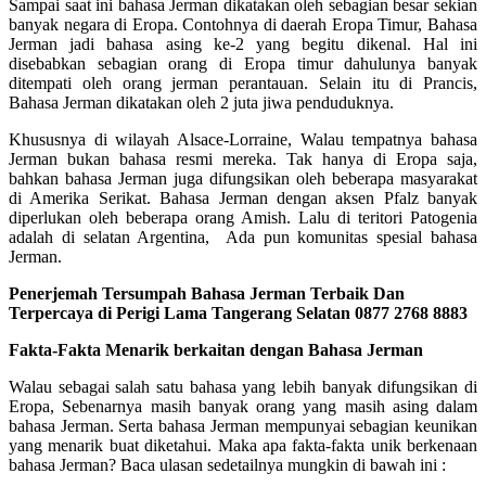
Sampai saat ini bahasa Jerman dikatakan oleh sebagian besar sekian
banyak negara di Eropa. Contohnya di daerah Eropa Timur, Bahasa
Jerman jadi bahasa asing ke-2 yang begitu dikenal. Hal ini
disebabkan sebagian orang di Eropa timur dahulunya banyak
ditempati oleh orang jerman perantauan. Selain itu di Prancis,
Bahasa Jerman dikatakan oleh 2 juta jiwa penduduknya.
Khususnya di wilayah Alsace-Lorraine, Walau tempatnya bahasa
Jerman bukan bahasa resmi mereka. Tak hanya di Eropa saja,
bahkan bahasa Jerman juga difungsikan oleh beberapa masyarakat
di Amerika Serikat. Bahasa Jerman dengan aksen Pfalz banyak
diperlukan oleh beberapa orang Amish. Lalu di teritori Patogenia
adalah di selatan Argentina, Ada pun komunitas spesial bahasa
Jerman.
Penerjemah Tersumpah Bahasa Jerman Terbaik Dan
Terpercaya di Perigi Lama Tangerang Selatan 0877 2768 8883
Fakta-Fakta Menarik berkaitan dengan Bahasa Jerman
Walau sebagai salah satu bahasa yang lebih banyak difungsikan di
Eropa, Sebenarnya masih banyak orang yang masih asing dalam
bahasa Jerman. Serta bahasa Jerman mempunyai sebagian keunikan
yang menarik buat diketahui. Maka apa fakta-fakta unik berkenaan
bahasa Jerman? Baca ulasan sedetailnya mungkin di bawah ini :