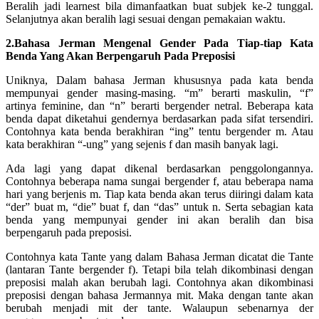
Beralih jadi learnest bila dimanfaatkan buat subjek ke-2 tunggal.
Selanjutnya akan beralih lagi sesuai dengan pemakaian waktu.
2.Bahasa Jerman Mengenal Gender Pada Tiap-tiap Kata
Benda Yang Akan Berpengaruh Pada Preposisi
Uniknya, Dalam bahasa Jerman khususnya pada kata benda
mempunyai gender masing-masing. “m” berarti maskulin, “f”
artinya feminine, dan “n” berarti bergender netral. Beberapa kata
benda dapat diketahui gendernya berdasarkan pada sifat tersendiri.
Contohnya kata benda berakhiran “ing” tentu bergender m. Atau
kata berakhiran “-ung” yang sejenis f dan masih banyak lagi.
Ada lagi yang dapat dikenal berdasarkan penggolongannya.
Contohnya beberapa nama sungai bergender f, atau beberapa nama
hari yang berjenis m. Tiap kata benda akan terus diiringi dalam kata
“der” buat m, “die” buat f, dan “das” untuk n. Serta sebagian kata
benda yang mempunyai gender ini akan beralih dan bisa
berpengaruh pada preposisi.
Contohnya kata Tante yang dalam Bahasa Jerman dicatat die Tante
(lantaran Tante bergender f). Tetapi bila telah dikombinasi dengan
preposisi malah akan berubah lagi. Contohnya akan dikombinasi
preposisi dengan bahasa Jermannya mit. Maka dengan tante akan
berubah menjadi mit der tante. Walaupun sebenarnya der