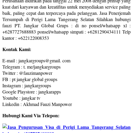
Perusahaan didirikan pada tanggal 22 mei 2008 dengan prinsip yang
kuat dari karyawan dan kreatifitas untuk menyediakan service paling
baik, paling cepat dan terpercaya pada pelanggan. Jasa Penerjemah
Tersumpah di Perigi Lama Tangerang Selatan Silahkan hubungi
fauzi PT. Jangkar Global Grups : di no ponsel/whatsapp xl :
+6287727688883 ponsel/whatsapp simpati : +6281290434111 Telp
kantor : +622122008353
Kontak Kami:
E-mail : jangkargroups@gmail. com
Telegram : t. me/jangkargroups
Twitter : @fauzimanpower
FB : pt jangkar global groups
Instagram : jangkargroups
Google Playstore : jangkarapps
Youtube : jangkar tv
Linkedin : Akhmad Fauzi Manpower
Hubungi Kami Via Telepon: