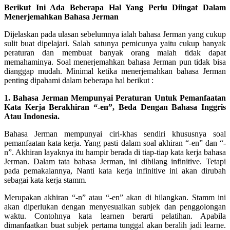
Berikut Ini Ada Beberapa Hal Yang Perlu Diingat Dalam
Menerjemahkan Bahasa Jerman
Dijelaskan pada ulasan sebelumnya ialah bahasa Jerman yang cukup
sulit buat dipelajari. Salah satunya pemicunya yaitu cukup banyak
peraturan dan membuat banyak orang malah tidak dapat
memahaminya. Soal menerjemahkan bahasa Jerman pun tidak bisa
dianggap mudah. Minimal ketika menerjemahkan bahasa Jerman
penting dipahami dalam beberapa hal berikut :
1. Bahasa Jerman Mempunyai Peraturan Untuk Pemanfaatan
Kata Kerja Berakhiran “-en”, Beda Dengan Bahasa Inggris
Atau Indonesia.
Bahasa Jerman mempunyai ciri-khas sendiri khususnya soal
pemanfaatan kata kerja. Yang pasti dalam soal akhiran “-en” dan “-
n”. Akhiran layaknya itu hampir berada di tiap-tiap kata kerja bahasa
Jerman. Dalam tata bahasa Jerman, ini dibilang infinitive. Tetapi
pada pemakaiannya, Nanti kata kerja infinitive ini akan dirubah
sebagai kata kerja stamm.
Merupakan akhiran “-n” atau “-en” akan di hilangkan. Stamm ini
akan diperlukan dengan menyesuaikan subjek dan penggolongan
waktu. Contohnya kata learnen berarti pelatihan. Apabila
dimanfaatkan buat subjek pertama tunggal akan beralih jadi learne.