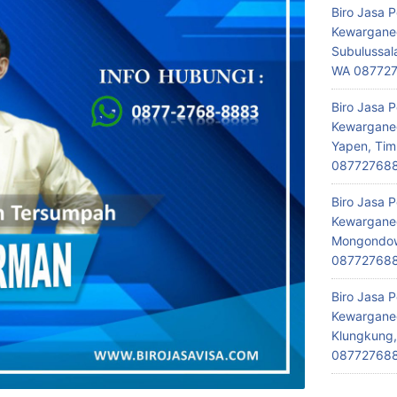
Biro Jasa 
Kewarganeg
Subulussal
WA 08772
Biro Jasa 
Kewarganeg
Yapen, Tim
08772768
Biro Jasa 
Kewarganeg
Mongondow,
08772768
Biro Jasa 
Kewarganeg
Klungkung,
08772768