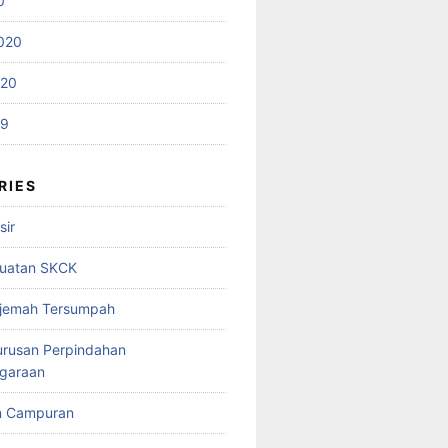
0
020
020
19
RIES
sir
uatan SKCK
rjemah Tersumpah
urusan Perpindahan
garaan
n Campuran