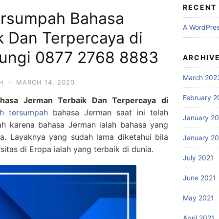
RECENT
ersumpah Bahasa
A WordPre
k Dan Terpercaya di
ungi 0877 2768 8883
ARCHIV
March 202
H
·
MARCH 14, 2020
February 2
hasa Jerman Terbaik Dan Terpercaya di
h tersumpah
bahasa Jerman saat ini telah
January 2
ilah karena bahasa Jerman ialah bahasa yang
pa. Layaknya yang sudah lama diketahui bila
January 2
itas di Eropa ialah yang terbaik di dunia.
July 2021
June 2021
May 2021
April 2021