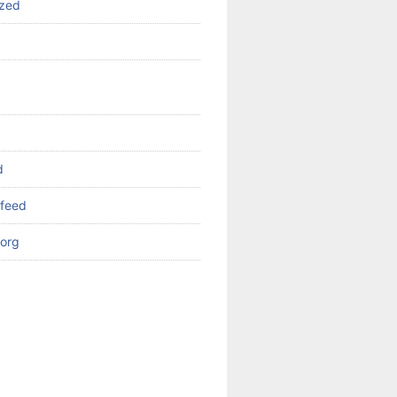
ized
d
feed
org