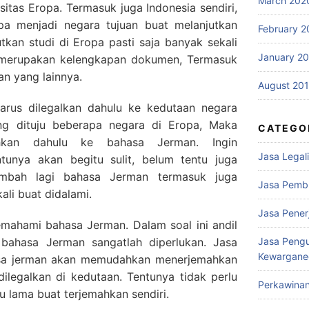
March 202
sitas Eropa. Termasuk juga Indonesia sendiri,
a menjadi negara tujuan buat melanjutkan
February 2
tkan studi di Eropa pasti saja banyak sekali
January 2
a merupakan kelengkapan dokumen, Termasuk
dan yang lainnya.
August 20
rus dilegalkan dahulu ke kedutaan negara
ang dituju beberapa negara di Eropa, Maka
CATEGO
ahkan dahulu ke bahasa Jerman. Ingin
Jasa Legali
ntunya akan begitu sulit, belum tentu juga
tambah lagi bahasa Jerman termasuk juga
Jasa Pemb
ali buat didalami.
Jasa Pene
mahami bahasa Jerman. Dalam soal ini andil
bahasa Jerman sangatlah diperlukan. Jasa
Jasa Peng
Kewargane
sa jerman akan memudahkan menerjemahkan
ilegalkan di kedutaan. Tentunya tidak perlu
Perkawina
 lama buat terjemahkan sendiri.