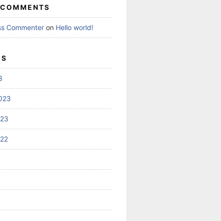
 COMMENTS
ss Commenter
on
Hello world!
ES
3
023
023
022