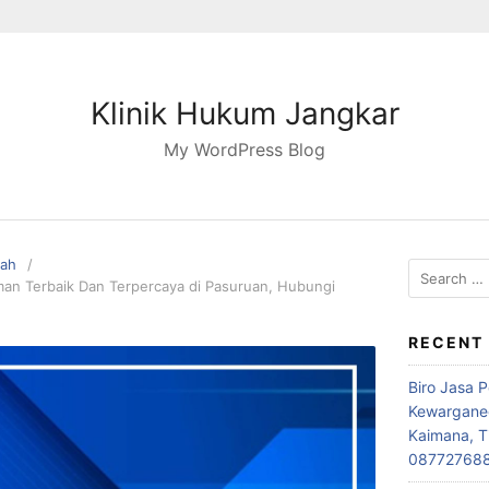
Klinik Hukum Jangkar
My WordPress Blog
pah
Search
n Terbaik Dan Terpercaya di Pasuruan, Hubungi
for:
RECENT
Biro Jasa 
Kewarganeg
Kaimana, T
08772768