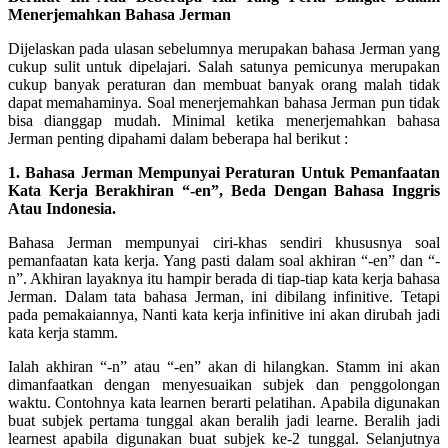
Menerjemahkan Bahasa Jerman
Dijelaskan pada ulasan sebelumnya merupakan bahasa Jerman yang
cukup sulit untuk dipelajari. Salah satunya pemicunya merupakan
cukup banyak peraturan dan membuat banyak orang malah tidak
dapat memahaminya. Soal menerjemahkan bahasa Jerman pun tidak
bisa dianggap mudah. Minimal ketika menerjemahkan bahasa
Jerman penting dipahami dalam beberapa hal berikut :
1. Bahasa Jerman Mempunyai Peraturan Untuk Pemanfaatan
Kata Kerja Berakhiran “-en”, Beda Dengan Bahasa Inggris
Atau Indonesia.
Bahasa Jerman mempunyai ciri-khas sendiri khususnya soal
pemanfaatan kata kerja. Yang pasti dalam soal akhiran “-en” dan “-
n”. Akhiran layaknya itu hampir berada di tiap-tiap kata kerja bahasa
Jerman. Dalam tata bahasa Jerman, ini dibilang infinitive. Tetapi
pada pemakaiannya, Nanti kata kerja infinitive ini akan dirubah jadi
kata kerja stamm.
Ialah akhiran “-n” atau “-en” akan di hilangkan. Stamm ini akan
dimanfaatkan dengan menyesuaikan subjek dan penggolongan
waktu. Contohnya kata learnen berarti pelatihan. Apabila digunakan
buat subjek pertama tunggal akan beralih jadi learne. Beralih jadi
learnest apabila digunakan buat subjek ke-2 tunggal. Selanjutnya