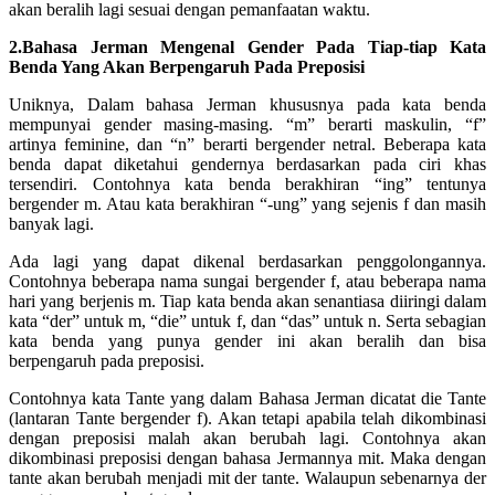
akan beralih lagi sesuai dengan pemanfaatan waktu.
2.Bahasa Jerman Mengenal Gender Pada Tiap-tiap Kata
Benda Yang Akan Berpengaruh Pada Preposisi
Uniknya, Dalam bahasa Jerman khususnya pada kata benda
mempunyai gender masing-masing. “m” berarti maskulin, “f”
artinya feminine, dan “n” berarti bergender netral. Beberapa kata
benda dapat diketahui gendernya berdasarkan pada ciri khas
tersendiri. Contohnya kata benda berakhiran “ing” tentunya
bergender m. Atau kata berakhiran “-ung” yang sejenis f dan masih
banyak lagi.
Ada lagi yang dapat dikenal berdasarkan penggolongannya.
Contohnya beberapa nama sungai bergender f, atau beberapa nama
hari yang berjenis m. Tiap kata benda akan senantiasa diiringi dalam
kata “der” untuk m, “die” untuk f, dan “das” untuk n. Serta sebagian
kata benda yang punya gender ini akan beralih dan bisa
berpengaruh pada preposisi.
Contohnya kata Tante yang dalam Bahasa Jerman dicatat die Tante
(lantaran Tante bergender f). Akan tetapi apabila telah dikombinasi
dengan preposisi malah akan berubah lagi. Contohnya akan
dikombinasi preposisi dengan bahasa Jermannya mit. Maka dengan
tante akan berubah menjadi mit der tante. Walaupun sebenarnya der