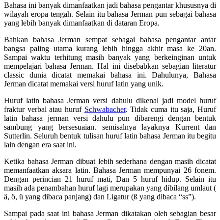
Bahasa ini banyak dimanfaatkan jadi bahasa pengantar khususnya di
wilayah eropa tengah. Selain itu bahasa Jerman pun sebagai bahasa
yang lebih banyak dimanfaatkan di dataran Eropa.
Bahkan bahasa Jerman sempat sebagai bahasa pengantar antar
bangsa paling utama kurang lebih hingga akhir masa ke 20an.
Sampai waktu terhitung masih banyak yang berkeinginan untuk
mempelajari bahasa Jerman. Hal ini disebabkan sebagian literatur
classic dunia dicatat memakai bahasa ini. Dahulunya, Bahasa
Jerman dicatat memakai versi huruf latin yang unik.
Huruf latin bahasa Jerman versi dahulu dikenal jadi model huruf
fraktur verbal atau huruf
Schwabacher
. Tidak cuma itu saja, Huruf
latin bahasa jerman versi dahulu pun dibarengi dengan bentuk
sambung yang bersesuaian. semisalnya layaknya Kurrent dan
Sutterlin. Seluruh bentuk tulisan huruf latin bahasa Jerman itu begitu
lain dengan era saat ini.
Ketika bahasa Jerman dibuat lebih sederhana dengan masih dicatat
memanfaatkan aksara latin. Bahasa Jerman mempunyai 26 fonem.
Dengan perincian 21 huruf mati, Dan 5 huruf hidup. Selain itu
masih ada penambahan huruf lagi merupakan yang dibilang umlaut (
ä, ö, ü yang dibaca panjang) dan Ligatur (ß yang dibaca “ss”).
Sampai pada saat ini bahasa Jerman dikatakan oleh sebagian besar