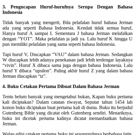
3. Pengucapan Huruf-hurufnya Serupa Dengan Bahasa
Indonesia
Tidak banyak yang mengerti, Bila pelafalan huruf bahasa Jerman
ada yang seperti Bahasa Indonesia. Kendati tidak semua huruf,
Hanya huruf A sampai I. Sementara J bahasa Jerman melafalkan
dengan “YOT”. Maka pelafalan ja jadi ya. Lalu huruf K hingga U
pun memiliki pelafalan yang sama seperti bahasa Indonesia.
Tapi huruf V, Diucapkan “VAU” dalam bahasa Jerman. Sedangkan
W diucapkan lebih adanya penekanan jadi lebih terdengar layaknya
“vivin”. Huruf X dibaca sama juga dengan bahasa Indonesia. Lalu
huruf Y dibaca “upsilon”. Paling akhir huruf Z yang dalam bahasa
Jerman diucapkan “tz”.
4. Buku Cetakan Pertama Dibuat Dalam Bahasa Jerman
Tentu belum banyak yang mengetahui bukan, Kapan buku pertama
kali diciptakan? Dalam catatan riwayat, Seputar tahun 1454 lah
konon buku diciptakan buat pertama kali di dunia. Buku itu berjudul
Gutenberg Bible yang dicatat oleh Gutenberg sendiri. Menariknya,
buku ini dicetak pertama kalinya dicatat memanfaatkan bahasa
Jerman.
Walau edisi cetakan pertama buku ini sesungguhnya berbahasa latin.