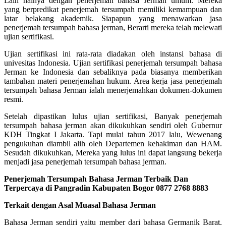
Lain halnya dengan penerjemah bahasa Jerman umum. Mereka
yang berpredikat penerjemah tersumpah memiliki kemampuan dan
latar belakang akademik. Siapapun yang menawarkan jasa
penerjemah tersumpah bahasa jerman, Berarti mereka telah melewati
ujian sertifikasi.
Ujian sertifikasi ini rata-rata diadakan oleh instansi bahasa di
univesitas Indonesia. Ujian sertifikasi penerjemah tersumpah bahasa
Jerman ke Indonesia dan sebaliknya pada biasanya memberikan
tambahan materi penerjemahan hukum. Area kerja jasa penerjemah
tersumpah bahasa Jerman ialah menerjemahkan dokumen-dokumen
resmi.
Setelah dipastikan lulus ujian sertifikasi, Banyak penerjemah
tersumpah bahasa jerman akan dikukuhkan sendiri oleh Gubernur
KDH Tingkat I Jakarta. Tapi mulai tahun 2017 lalu, Wewenang
pengukuhan diambil alih oleh Departemen kehakiman dan HAM.
Sesudah dikukuhkan, Mereka yang lulus ini dapat langsung bekerja
menjadi jasa penerjemah tersumpah bahasa jerman.
Penerjemah Tersumpah Bahasa Jerman Terbaik Dan
Terpercaya di Pangradin Kabupaten Bogor 0877 2768 8883
Terkait dengan Asal Muasal Bahasa Jerman
Bahasa Jerman sendiri yaitu member dari bahasa Germanik Barat.