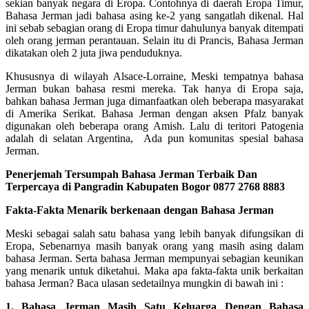
sekian banyak negara di Eropa. Contohnya di daerah Eropa Timur,
Bahasa Jerman jadi bahasa asing ke-2 yang sangatlah dikenal. Hal
ini sebab sebagian orang di Eropa timur dahulunya banyak ditempati
oleh orang jerman perantauan. Selain itu di Prancis, Bahasa Jerman
dikatakan oleh 2 juta jiwa penduduknya.
Khususnya di wilayah Alsace-Lorraine, Meski tempatnya bahasa
Jerman bukan bahasa resmi mereka. Tak hanya di Eropa saja,
bahkan bahasa Jerman juga dimanfaatkan oleh beberapa masyarakat
di Amerika Serikat. Bahasa Jerman dengan aksen Pfalz banyak
digunakan oleh beberapa orang Amish. Lalu di teritori Patogenia
adalah di selatan Argentina, Ada pun komunitas spesial bahasa
Jerman.
Penerjemah Tersumpah Bahasa Jerman Terbaik Dan
Terpercaya di Pangradin Kabupaten Bogor 0877 2768 8883
Fakta-Fakta Menarik berkenaan dengan Bahasa Jerman
Meski sebagai salah satu bahasa yang lebih banyak difungsikan di
Eropa, Sebenarnya masih banyak orang yang masih asing dalam
bahasa Jerman. Serta bahasa Jerman mempunyai sebagian keunikan
yang menarik untuk diketahui. Maka apa fakta-fakta unik berkaitan
bahasa Jerman? Baca ulasan sedetailnya mungkin di bawah ini :
1. Bahasa Jerman Masih Satu Keluarga Dengan Bahasa