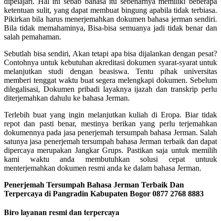
dipelajari. Hal ini sebab bahasa itu sebenarnya memiliki beberapa
ketentuan sulit, yang dapat membuat bingung apabila tidak terbiasa.
Pikirkan bila harus menerjemahkan dokumen bahasa jerman sendiri.
Bila tidak memahaminya, Bisa-bisa semuanya jadi tidak benar dan
salah pemahaman.
Sebutlah bisa sendiri, Akan tetapi apa bisa dijalankan dengan pesat?
Contohnya untuk kebutuhan akreditasi dokumen syarat-syarat untuk
melanjutkan studi dengan beasiswa. Tentu pihak universitas
memberi tenggat waktu buat segera melengkapi dokumen. Sebelum
dilegalisasi, Dokumen pribadi layaknya ijazah dan transkrip perlu
diterjemahkan dahulu ke bahasa Jerman.
Terlebih buat yang ingin melanjutkan kuliah di Eropa. Biar tidak
repot dan pasti benar, mestinya berikan yang perlu terjemahkan
dokumennya pada jasa penerjemah tersumpah bahasa Jerman. Salah
satunya jasa penerjemah tersumpah bahasa Jerman terbaik dan dapat
dipercaya merupakan Jangkar Grups. Pastikan saja untuk memilih
kami waktu anda membutuhkan solusi cepat untuuk
menterjemahkan dokumen resmi anda ke dalam bahasa Jerman.
Penerjemah Tersumpah Bahasa Jerman Terbaik Dan
Terpercaya di Pangradin Kabupaten Bogor 0877 2768 8883
Biro layanan resmi dan terpercaya