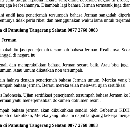
 terjaga keabsahannya. Ditambah lagi bahasa Jerman termasuk juga diant
i andil jasa penerjemah tersumpah bahasa Jerman sangatlah diperl
ntunya tidak perlu ribet, dan menggunakan waktu lama untuk terjemah
 di Pamulang Tangerang Selatan 0877 2768 8883
a Jerman
u apakah itu jasa penerjemah tersumpah bahasa Jerman. Realitanya, Se
nggal di negara itu.
enali dan mempraktikkan bahasa Jerman secara baik. Atau bisa juga 
man umum, Atau umum dikatakan non tersumpah.
Lain halnya dengan penerjemah bahasa Jerman umum. Mereka yang b
pah bahasa jerman, Berarti mereka telah melewati ujian sertifikasi.
vesitas Indonesia. Ujian sertifikasi penerjemah tersumpah bahasa Jerman
 Jerman yaitu menerjemahkan dokumen-dokumen resmi.
tersumpah bahasa jerman akan dikukuhkan sendiri oleh Gubernur KDH
ah dikukuhkan, Mereka yang lulus ini dapat langsung bekerja menjad
 di Pamulang Tangerang Selatan 0877 2768 8883