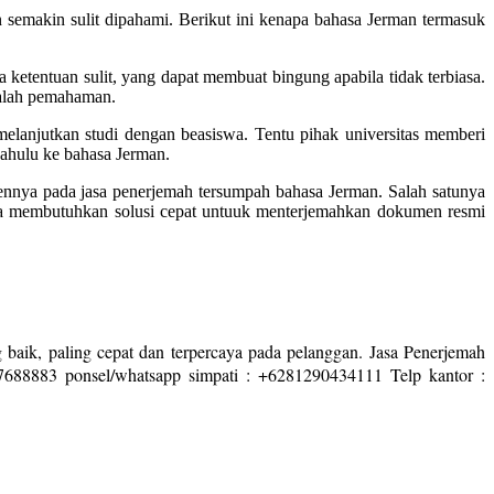
 semakin sulit dipahami. Berikut ini kenapa bahasa Jerman termasuk
 ketentuan sulit, yang dapat membuat bingung apabila tidak terbiasa.
salah pemahaman.
melanjutkan studi dengan beasiswa. Tentu pihak universitas memberi
dahulu ke bahasa Jerman.
mennya pada jasa penerjemah tersumpah bahasa Jerman. Salah satunya
anda membutuhkan solusi cepat untuuk menterjemahkan dokumen resmi
 baik, paling cepat dan terpercaya pada pelanggan. Jasa Penerjemah
7688883 ponsel/whatsapp simpati : +6281290434111 Telp kantor :