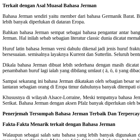
Terkait dengan Asal Muasal Bahasa Jerman
Bahasa Jerman sendiri yaitu member dari bahasa Germanik Barat. Ba
lebih banyak diperlukan di dataran Eropa.
Bahkan bahasa Jerman sempat sebagai bahasa pengantar antar bang
Jerman. Hal inilah sebab sebagian literatur classic dunia dicatat mem
Huruf latin bahasa Jerman versi dahulu dikenal jadi jenis huruf frakt
bersesuaian. semisalnya layaknya Kurrent dan Sutterlin. Seluruh bentu
Dikala bahasa Jerman dibuat lebih sederhana dengan masih dicata
penambahan huruf lagi ialah yang dibilang umlaut ( ä, ö, ü yang dibac
Sampai sekarang ini bahasa Jerman dikatakan oleh sebagian besar s
lantaran sebagian orang di Eropa timur dahulunya banyak ditempati o
Khususnya di wilayah Alsace-Lorraine, Meski tempatnya bahasa Jer
Serikat. Bahasa Jerman dengan aksen Pfalz banyak diperlukan oleh be
Penerjemah Tersumpah Bahasa Jerman Terbaik Dan Terpercaya
Fakta-Fakta Menarik terkait dengan Bahasa Jerman
Walaupun sebagai salah satu bahasa yang lebih banyak digunakan 