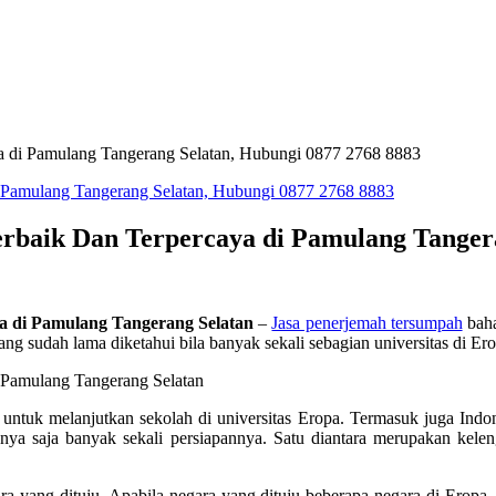
a di Pamulang Tangerang Selatan, Hubungi 0877 2768 8883
baik Dan Terpercaya di Pamulang Tangera
a di Pamulang Tangerang Selatan
–
Jasa penerjemah tersumpah
baha
g sudah lama diketahui bila banyak sekali sebagian universitas di Erop
untuk melanjutkan sekolah di universitas Eropa. Termasuk juga Indon
unya saja banyak sekali persiapannya. Satu diantara merupakan kel
ra yang dituju. Apabila negara yang dituju beberapa negara di Eropa