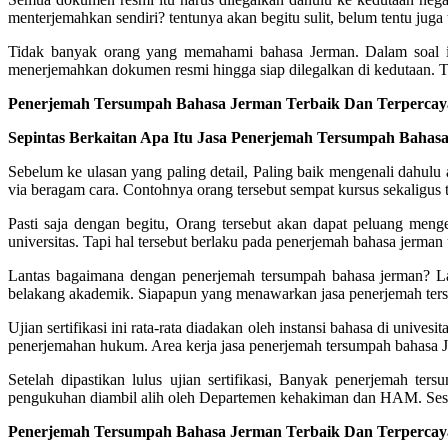
menterjemahkan sendiri? tentunya akan begitu sulit, belum tentu juga
Tidak banyak orang yang memahami bahasa Jerman. Dalam soal in
menerjemahkan dokumen resmi hingga siap dilegalkan di kedutaan. Te
Penerjemah Tersumpah Bahasa Jerman Terbaik Dan Terpercaya
Sepintas Berkaitan Apa Itu Jasa Penerjemah Tersumpah Bahas
Sebelum ke ulasan yang paling detail, Paling baik mengenali dahul
via beragam cara. Contohnya orang tersebut sempat kursus sekaligus ti
Pasti saja dengan begitu, Orang tersebut akan dapat peluang meng
universitas. Tapi hal tersebut berlaku pada penerjemah bahasa jer
Lantas bagaimana dengan penerjemah tersumpah bahasa jerman? 
belakang akademik. Siapapun yang menawarkan jasa penerjemah tersum
Ujian sertifikasi ini rata-rata diadakan oleh instansi bahasa di uni
penerjemahan hukum. Area kerja jasa penerjemah tersumpah bahasa
Setelah dipastikan lulus ujian sertifikasi, Banyak penerjemah 
pengukuhan diambil alih oleh Departemen kehakiman dan HAM. Sesud
Penerjemah Tersumpah Bahasa Jerman Terbaik Dan Terpercaya