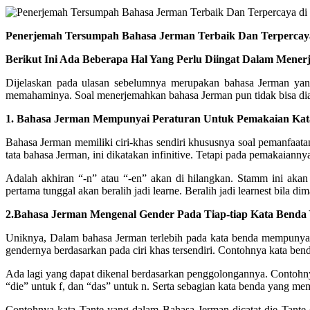
Penerjemah Tersumpah Bahasa Jerman Terbaik Dan Terpercaya
Berikut Ini Ada Beberapa Hal Yang Perlu Diingat Dalam Mene
Dijelaskan pada ulasan sebelumnya merupakan bahasa Jerman yan
memahaminya. Soal menerjemahkan bahasa Jerman pun tidak bisa dia
1. Bahasa Jerman Mempunyai Peraturan Untuk Pemakaian Kata 
Bahasa Jerman memiliki ciri-khas sendiri khususnya soal pemanfaatan
tata bahasa Jerman, ini dikatakan infinitive. Tetapi pada pemakaiannya,
Adalah akhiran “-n” atau “-en” akan di hilangkan. Stamm ini aka
pertama tunggal akan beralih jadi learne. Beralih jadi learnest bila 
2.Bahasa Jerman Mengenal Gender Pada Tiap-tiap Kata Benda 
Uniknya, Dalam bahasa Jerman terlebih pada kata benda mempunyai g
gendernya berdasarkan pada ciri khas tersendiri. Contohnya kata bend
Ada lagi yang dapat dikenal berdasarkan penggolongannya. Contohnya
“die” untuk f, dan “das” untuk n. Serta sebagian kata benda yang mem
Contohnya kata Tante yang dalam Bahasa Jerman dicatat die Tante (