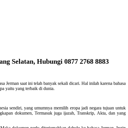
ng Selatan, Hubungi 0877 2768 8883
sa Jerman saat ini telah banyak sekali dicari. Hal inilah karena bahasa
a yaitu yang terbaik di dunia.
esia sendiri, yang umumnya memilih eropa jadi negara tujuan untuk
engkapan dokumen, Termasuk juga ijazah, Transkrip, Akta, dan yang
, Maka dokumen perlu diterjemahkan dahulu ke bahasa Jerman. Ingin