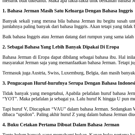
menarik buat diketahui. Maka apa fakta-fakta unik berkaitan bahasa 
1. Bahasa Jerman Masih Satu Keluarga Dengan Bahasa Inggris
Banyak sekali yang merasa bila bahasa Jerman itu begitu susah un
jumlahnya paling banyak dari bahasa Inggris. Akan tetapi yang tida
Baik bahasa Inggris atau Jerman datang dari rumpun yang sama ialah 
2. Sebagai Bahasa Yang Lebih Banyak Dipakai Di Eropa
Bahasa Jerman di Eropa dapat dibilang sebagai bahasa ibu. Hal in
masyarakat Jerman saja yang memanfaatkan bahasa Jerman. Tetapi jug
Termasuk juga Austria, Swiss, Luxemburg, Belgia, dan masih banyak 
3. Pengucapan Huruf-hurufnya Serupa Dengan Bahasa Indones
Tidak banyak yang mengetahui, Apabila pelafalan huruf bahasa Jer
“YOT”. Maka pelafalan ja sebagai ya. Lalu huruf K hingga U pun me
Tapi huruf V, Diucapkan “VAU” dalam bahasa Jerman. Sedangkan W d
dibaca “upsilon”. Paling akhir huruf Z yang dalam bahasa Jerman diu
4. Buku Cetakan Pertama Dibuat Dalam Bahasa Jerman
Tentu belum banyak yang memahami bukan, Kapan buku pertama kali d