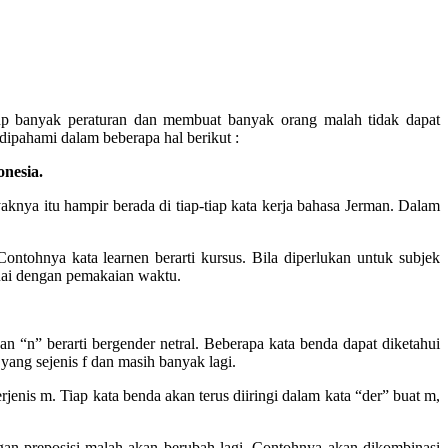
up banyak peraturan dan membuat banyak orang malah tidak dapat
pahami dalam beberapa hal berikut :
nesia.
aknya itu hampir berada di tiap-tiap kata kerja bahasa Jerman. Dalam
tohnya kata learnen berarti kursus. Bila diperlukan untuk subjek
esuai dengan pemakaian waktu.
 “n” berarti bergender netral. Beberapa kata benda dapat diketahui
yang sejenis f dan masih banyak lagi.
nis m. Tiap kata benda akan terus diiringi dalam kata “der” buat m,
ngan preposisi malah akan berubah lagi. Contohnya akan dikombinasi