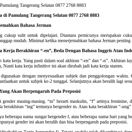
 di Pamulang Tangerang Selatan 0877 2768 8883
rjemahkan Bahasa Jerman
g cukup sulit untuk dipelajari. Diantara pemicunya merupakan cuk
nggap mudah. Minimal ketika menerjemahkan bahasa Jerman penting di
Kerja Berakhiran “-en”, Beda Dengan Bahasa Inggris Atau Indo
 kata kerja. Yang pasti dalam soal akhiran “-en” dan “-n”. Akhiran lay
 Nanti kata kerja infinitive ini akan dirubah jadi kata kerja stamm.
n digunakan dengan menyesuaikan subjek dan penggolongan waktu. Con
dimanfaatkan untuk subjek ke-2 tunggal. Selanjutnya akan beralih lagi s
Yang Akan Berpengaruh Pada Preposisi
ender masing-masing. “m” berarti maskulin, “f” artinya feminine, dan
a berakhiran “ing” tentunya bergender m. Atau kata berakhiran “-ung” 
 beberapa nama sungai bergender f, atau beberapa nama hari yang berje
punyai gender ini akan beralih dan bisa berpengaruh pada preposisi.
disebabkan Tante bergender f). Tetapi apabila telah dikombinasi de