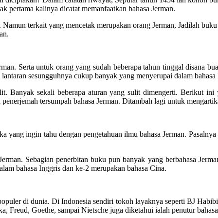
etak pertama kalinya dicatat memanfaatkan bahasa Jerman.
n. Namun terkait yang mencetak merupakan orang Jerman, Jadilah buku 
an.
man. Serta untuk orang yang sudah beberapa tahun tinggal disana b
ya lantaran sesungguhnya cukup banyak yang menyerupai dalam bahasa 
lit. Banyak sekali beberapa aturan yang sulit dimengerti. Berikut 
a penerjemah tersumpah bahasa Jerman. Ditambah lagi untuk mengarti
ka yang ingin tahu dengan pengetahuan ilmu bahasa Jerman. Pasalnya ba
Jerman. Sebagian penerbitan buku pun banyak yang berbahasa Jerman.
dalam bahasa Inggris dan ke-2 merupakan bahasa Cina.
opuler di dunia. Di Indonesia sendiri tokoh layaknya seperti BJ Habibi
a, Freud, Goethe, sampai Nietsche juga diketahui ialah penutur bahas