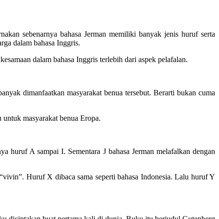
rnakan sebenarnya bahasa Jerman memiliki banyak jenis huruf serta
rga dalam bahasa Inggris.
esamaan dalam bahasa Inggris terlebih dari aspek pelafalan.
banyak dimanfaatkan masyarakat benua tersebut. Berarti bukan cuma
bu untuk masyarakat benua Eropa.
nya huruf A sampai I. Sementara J bahasa Jerman melafalkan dengan
ivin”. Huruf X dibaca sama seperti bahasa Indonesia. Lalu huruf Y
diciptakan buat pertama kali di dunia. Buku itu berjudul Gutenberg