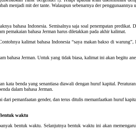
ubah menjadi mit der tante. Walaupun sebenarnya der penggunaannya 
nya bahasa Indonesia. Semisalnya saja soal penempatan predikat. Da
alam pemakaian bahasa Jerman harus diletakkan pada akhir kalimat.
. Contohnya kalimat bahasa Indonesia “saya makan bakso di warung”,
m bahasa Jerman. Untuk yang tidak biasa, kalimat ini akan begitu ane
san kata benda yang senantiasa diawali dengan huruf kapital. Peraturan
 benda dalam bahasa Jerman.
i dari pemanfaatan gender, dan terus ditulis memanfaatkan huruf kapi
 Bentuk waktu
 banyak bentuk waktu. Selanjutnya bentuk waktu ini akan memengaru