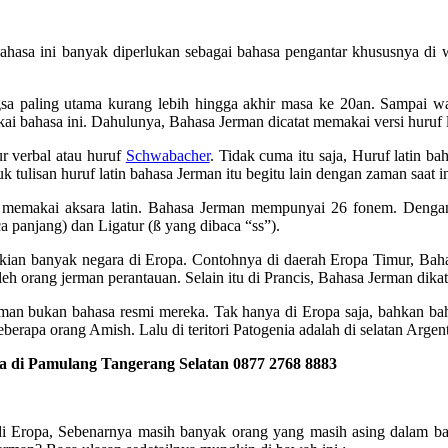
hasa ini banyak diperlukan sebagai bahasa pengantar khususnya di w
sa paling utama kurang lebih hingga akhir masa ke 20an. Sampai wak
akai bahasa ini. Dahulunya, Bahasa Jerman dicatat memakai versi huruf 
ur verbal atau huruf
Schwabacher
. Tidak cuma itu saja, Huruf latin 
k tulisan huruf latin bahasa Jerman itu begitu lain dengan zaman saat in
t memakai aksara latin. Bahasa Jerman mempunyai 26 fonem. Dengan 
a panjang) dan Ligatur (ß yang dibaca “ss”).
ekian banyak negara di Eropa. Contohnya di daerah Eropa Timur, Bahas
leh orang jerman perantauan. Selain itu di Prancis, Bahasa Jerman dika
man bukan bahasa resmi mereka. Tak hanya di Eropa saja, bahkan ba
berapa orang Amish. Lalu di teritori Patogenia adalah di selatan Arge
 di Pamulang Tangerang Selatan 0877 2768 8883
di Eropa, Sebenarnya masih banyak orang yang masih asing dalam ba