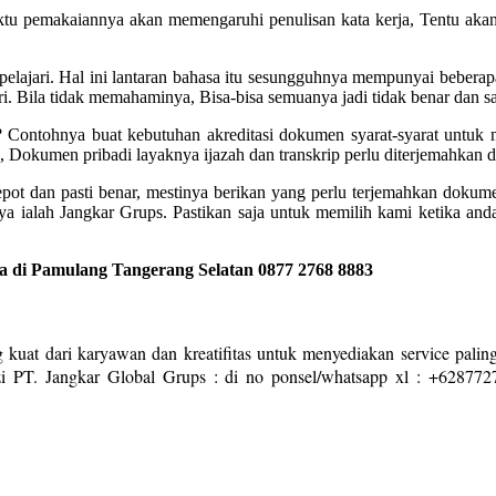
ktu pemakaiannya akan memengaruhi penulisan kata kerja, Tentu akan
pelajari. Hal ini lantaran bahasa itu sesungguhnya mempunyai beberapa
i. Bila tidak memahaminya, Bisa-bisa semuanya jadi tidak benar dan 
at? Contohnya buat kebutuhan akreditasi dokumen syarat-syarat untuk 
, Dokumen pribadi layaknya ijazah dan transkrip perlu diterjemahkan 
repot dan pasti benar, mestinya berikan yang perlu terjemahkan doku
aya ialah Jangkar Grups. Pastikan saja untuk memilih kami ketika 
 di Pamulang Tangerang Selatan 0877 2768 8883
 kuat dari karyawan dan kreatifitas untuk menyediakan service paling
i PT. Jangkar Global Grups : di no ponsel/whatsapp xl : +628772