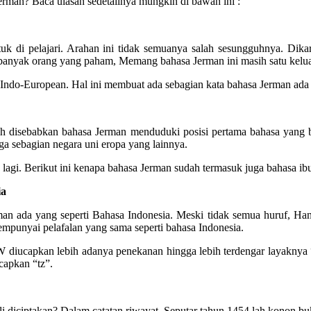
Jerman? Baca ulasan sedetailnya mungkin di bawah ini :
tuk di pelajari. Arahan ini tidak semuanya salah sesungguhnya. Dika
k banyak orang yang paham, Memang bahasa Jerman ini masih satu kelua
Indo-European. Hal ini membuat ada sebagian kata bahasa Jerman ada k
ilah disebabkan bahasa Jerman menduduki posisi pertama bahasa yang 
a sebagian negara uni eropa yang lainnya.
lagi. Berikut ini kenapa bahasa Jerman sudah termasuk juga bahasa i
ia
man ada yang seperti Bahasa Indonesia. Meski tidak semua huruf, Ha
mpunyai pelafalan yang sama seperti bahasa Indonesia.
iucapkan lebih adanya penekanan hingga lebih terdengar layaknya “v
capkan “tz”.
iciptakan? Dalam catatan riwayat, Seputar tahun 1454 lah konon buku 