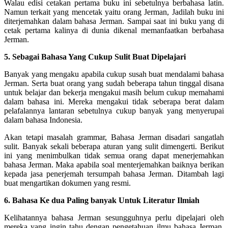
Walau edisi cetakan pertama buku ini sebetulnya berbahasa latin.
Namun terkait yang mencetak yaitu orang Jerman, Jadilah buku ini
diterjemahkan dalam bahasa Jerman. Sampai saat ini buku yang di
cetak pertama kalinya di dunia dikenal memanfaatkan berbahasa
Jerman.
5. Sebagai Bahasa Yang Cukup Sulit Buat Dipelajari
Banyak yang mengaku apabila cukup susah buat mendalami bahasa
Jerman. Serta buat orang yang sudah beberapa tahun tinggal disana
untuk belajar dan bekerja mengakui masih belum cukup memahami
dalam bahasa ini. Mereka mengakui tidak seberapa berat dalam
pelafalannya lantaran sebetulnya cukup banyak yang menyerupai
dalam bahasa Indonesia.
Akan tetapi masalah grammar, Bahasa Jerman disadari sangatlah
sulit. Banyak sekali beberapa aturan yang sulit dimengerti. Berikut
ini yang menimbulkan tidak semua orang dapat menerjemahkan
bahasa Jerman. Maka apabila soal menterjemahkan baiknya berikan
kepada jasa penerjemah tersumpah bahasa Jerman. Ditambah lagi
buat mengartikan dokumen yang resmi.
6. Bahasa Ke dua Paling banyak Untuk Literatur Ilmiah
Kelihatannya bahasa Jerman sesungguhnya perlu dipelajari oleh
mereka yang ingin tahu dengan pengetahuan ilmu bahasa Jerman.