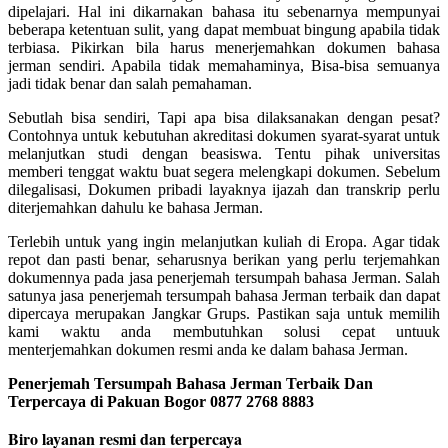
dipelajari. Hal ini dikarnakan bahasa itu sebenarnya mempunyai
beberapa ketentuan sulit, yang dapat membuat bingung apabila tidak
terbiasa. Pikirkan bila harus menerjemahkan dokumen bahasa
jerman sendiri. Apabila tidak memahaminya, Bisa-bisa semuanya
jadi tidak benar dan salah pemahaman.
Sebutlah bisa sendiri, Tapi apa bisa dilaksanakan dengan pesat?
Contohnya untuk kebutuhan akreditasi dokumen syarat-syarat untuk
melanjutkan studi dengan beasiswa. Tentu pihak universitas
memberi tenggat waktu buat segera melengkapi dokumen. Sebelum
dilegalisasi, Dokumen pribadi layaknya ijazah dan transkrip perlu
diterjemahkan dahulu ke bahasa Jerman.
Terlebih untuk yang ingin melanjutkan kuliah di Eropa. Agar tidak
repot dan pasti benar, seharusnya berikan yang perlu terjemahkan
dokumennya pada jasa penerjemah tersumpah bahasa Jerman. Salah
satunya jasa penerjemah tersumpah bahasa Jerman terbaik dan dapat
dipercaya merupakan Jangkar Grups. Pastikan saja untuk memilih
kami waktu anda membutuhkan solusi cepat untuuk
menterjemahkan dokumen resmi anda ke dalam bahasa Jerman.
Penerjemah Tersumpah Bahasa Jerman Terbaik Dan
Terpercaya di Pakuan Bogor 0877 2768 8883
Biro layanan resmi dan terpercaya