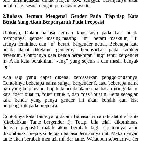
beralih lagi sesuai dengan pemakaian waktu.
2.Bahasa Jerman Mengenal Gender Pada Tiap-tiap Kata
Benda Yang Akan Berpengaruh Pada Preposisi
Uniknya, Dalam bahasa Jerman khususnya pada kata benda
mempunyai gender masing-masing. “m” berarti maskulin, “f”
artinya feminine, dan “n” berarti bergender netral. Beberapa kata
benda dapat diketahui gendernya berdasarkan pada karakter
tersendiri. Contohnya kata benda berakhiran “ing” tentu bergender
m. Atau kata berakhiran “-ung” yang sejenis f dan masih banyak
lagi.
Ada lagi yang dapat dikenal berdasarkan penggolongannya.
Contohnya beberapa nama sungai bergender f, atau beberapa nama
hari yang berjenis m. Tiap kata benda akan senantiasa diiringi dalam
kata “der” buat m, “die” untuk f, dan “das” buat n. Serta sebagian
kata benda yang punya gender ini akan beralih dan bisa
berpengaruh pada preposisi.
Contohnya kata Tante yang dalam Bahasa Jerman dicatat die Tante
(disebabkan Tante bergender f). Tetapi bila telah dikombinasi
dengan preposisi malah akan berubah lagi. Contohnya akan
dikombinasi preposisi dengan bahasa Jermannya mit. Maka dengan
tante akan berubah menjadi mit der tante. Walaupun sebenarnya der