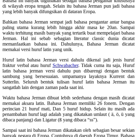
Bahasa ini banyak digunakan sebagai bahasa pengantar khususnya
di wilayah eropa tengah. Selain itu bahasa Jerman pun jadi bahasa
yang lebih banyak difungsikan di dataran Eropa.
Bahkan bahasa Jerman sempat jadi bahasa pengantar antar bangsa
paling utama kurang lebih hingga akhir masa ke 20an. Sampai
waktu terhitung masih banyak yang tertarik buat mempelajari bahasa
Jerman. Hal ini sebab sebagian literatur classic dunia dicatat
memanfaatkan bahasa ini. Dahulunya, Bahasa Jerman dicatat
memakai versi huruf latin yang unik.
Huruf latin bahasa Jerman versi dahulu dikenal jadi jenis huruf
fraktur verbal atau huruf
Schwabacher
. Tidak cuma itu saja, Huruf
latin bahasa jerman versi dahulu pun dibarengi dengan bentuk
sambung yang bersesuaian. umpamanya layaknya Kurrent dan
Sutterlin. Seluruh bentuk tulisan huruf latin bahasa Jerman itu
sangatlah lain dengan zaman pada saat ini.
Waktu bahasa Jerman dibuat lebih sederhana dengan masih dicatat
memakai aksara latin. Bahasa Jerman memiliki 26 fonem. Dengan
perincian 21 huruf mati, Dan 5 huruf hidup. Selain itu masih ada
penambahan huruf lagi adalah yang dikatakan umlaut ( ä, ö, ü yang
dibaca panjang) dan Ligatur (ß yang dibaca “ss”).
Sampai saat ini bahasa Jerman dikatakan oleh sebagian besar sekian
banyak negara di Eropa. Contohnya di daerah Eropa Timur, Bahasa