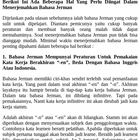
Berikut Ini Ada Beberapa Hal Yang Perlu Diingat Dalam
Menerjemahkan Bahasa Jerman
Dijelaskan pada ulasan sebelumnya ialah bahasa Jerman yang cukup
sulit untuk dipelajari. Diantara pemicunya yaitu cukup banyak
peraturan dan membuat banyak orang malah tidak dapat
memahaminya. Soal menerjemahkan bahasa Jerman pun tidak bisa
dianggap mudah. Minimal waktu menerjemahkan bahasa Jerman
penting dipahami dalam beberapa hal berikut :
1. Bahasa Jerman Mempunyai Peraturan Untuk Pemakaian
Kata Kerja Berakhiran “-en”, Beda Dengan Bahasa Inggris
Atau Indonesia.
Bahasa Jerman memiliki ciri-khas sendiri terlebih soal pemanfaatan
kata kerja. Yang pasti dalam soal akhiran “-en” dan “-n”. Akhiran
layaknya itu hampir berada di tiap-tiap kata kerja bahasa Jerman.
Dalam tata bahasa Jerman, ini dibilang infinitive. Tapi pada
pemakaiannya, Nanti kata kerja infinitive ini akan dirubah jadi kata
kerja stamm.
Adalah akhiran “-n” atau “-en” akan di hilangkan. Stamm ini akan
diperlukan dengan menyesuaikan subjek dan penggolongan waktu.
Contohnya kata learnen berarti pelatihan. Apabila diperlukan untuk
subjek pertama tunggal akan beralih jadi learne. Beralih jadi learnest
bila dimanfaatkan untuk subjek ke-2 tunggal. Selanjutnya akan