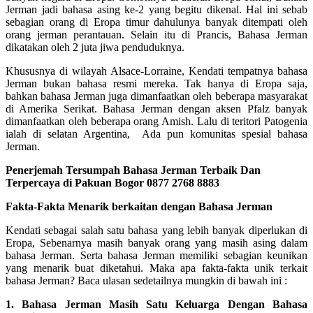
Jerman jadi bahasa asing ke-2 yang begitu dikenal. Hal ini sebab
sebagian orang di Eropa timur dahulunya banyak ditempati oleh
orang jerman perantauan. Selain itu di Prancis, Bahasa Jerman
dikatakan oleh 2 juta jiwa penduduknya.
Khususnya di wilayah Alsace-Lorraine, Kendati tempatnya bahasa
Jerman bukan bahasa resmi mereka. Tak hanya di Eropa saja,
bahkan bahasa Jerman juga dimanfaatkan oleh beberapa masyarakat
di Amerika Serikat. Bahasa Jerman dengan aksen Pfalz banyak
dimanfaatkan oleh beberapa orang Amish. Lalu di teritori Patogenia
ialah di selatan Argentina, Ada pun komunitas spesial bahasa
Jerman.
Penerjemah Tersumpah Bahasa Jerman Terbaik Dan
Terpercaya di Pakuan Bogor 0877 2768 8883
Fakta-Fakta Menarik berkaitan dengan Bahasa Jerman
Kendati sebagai salah satu bahasa yang lebih banyak diperlukan di
Eropa, Sebenarnya masih banyak orang yang masih asing dalam
bahasa Jerman. Serta bahasa Jerman memiliki sebagian keunikan
yang menarik buat diketahui. Maka apa fakta-fakta unik terkait
bahasa Jerman? Baca ulasan sedetailnya mungkin di bawah ini :
1. Bahasa Jerman Masih Satu Keluarga Dengan Bahasa