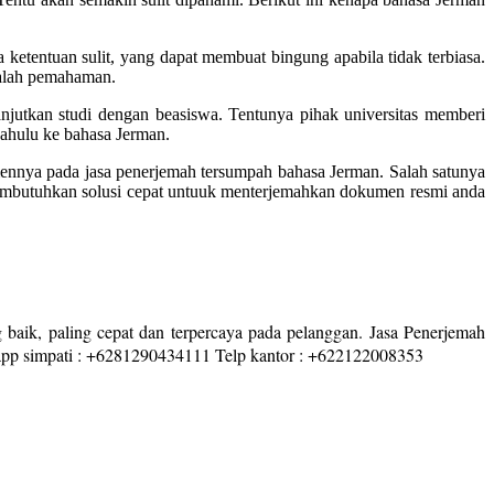
 ketentuan sulit, yang dapat membuat bingung apabila tidak terbiasa.
salah pemahaman.
anjutkan studi dengan beasiswa. Tentunya pihak universitas memberi
dahulu ke bahasa Jerman.
umennya pada jasa penerjemah tersumpah bahasa Jerman. Salah satunya
 membutuhkan solusi cepat untuuk menterjemahkan dokumen resmi anda
 baik, paling cepat dan terpercaya pada pelanggan. Jasa Penerjemah
sapp simpati : +6281290434111 Telp kantor : +622122008353