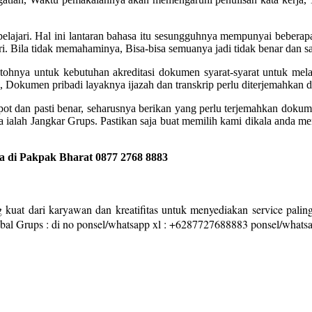
pelajari. Hal ini lantaran bahasa itu sesungguhnya mempunyai beberapa
i. Bila tidak memahaminya, Bisa-bisa semuanya jadi tidak benar dan 
ontohnya untuk kebutuhan akreditasi dokumen syarat-syarat untuk mel
, Dokumen pribadi layaknya ijazah dan transkrip perlu diterjemahkan 
epot dan pasti benar, seharusnya berikan yang perlu terjemahkan dok
ya ialah Jangkar Grups. Pastikan saja buat memilih kami dikala anda
 di Pakpak Bharat 0877 2768 8883
 kuat dari karyawan dan kreatifitas untuk menyediakan service paling
obal Grups : di no ponsel/whatsapp xl : +6287727688883 ponsel/what