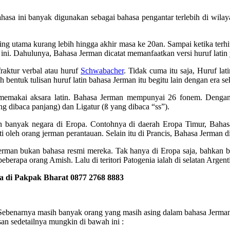
asa ini banyak digunakan sebagai bahasa pengantar terlebih di wilaya
ing utama kurang lebih hingga akhir masa ke 20an. Sampai ketika terhi
a ini. Dahulunya, Bahasa Jerman dicatat memanfaatkan versi huruf latin
fraktur verbal atau huruf
Schwabacher
. Tidak cuma itu saja, Huruf la
bentuk tulisan huruf latin bahasa Jerman itu begitu lain dengan era se
 memakai aksara latin. Bahasa Jerman mempunyai 26 fonem. Dengan 
g dibaca panjang) dan Ligatur (ß yang dibaca “ss”).
an banyak negara di Eropa. Contohnya di daerah Eropa Timur, Bahasa
 oleh orang jerman perantauan. Selain itu di Prancis, Bahasa Jerman d
erman bukan bahasa resmi mereka. Tak hanya di Eropa saja, bahkan b
eberapa orang Amish. Lalu di teritori Patogenia ialah di selatan Argen
 di Pakpak Bharat 0877 2768 8883
, Sebenarnya masih banyak orang yang masih asing dalam bahasa Jerman
san sedetailnya mungkin di bawah ini :