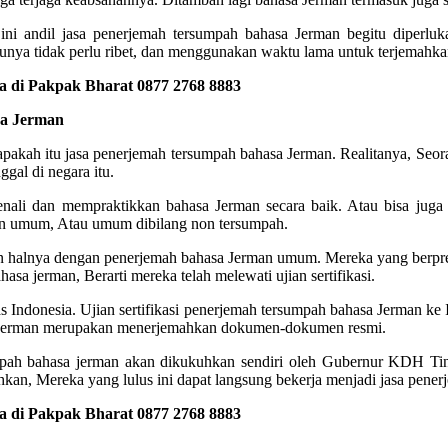
ni andil jasa penerjemah tersumpah bahasa Jerman begitu diperlu
unya tidak perlu ribet, dan menggunakan waktu lama untuk terjemahkan
 di Pakpak Bharat 0877 2768 8883
sa Jerman
 apakah itu jasa penerjemah tersumpah bahasa Jerman. Realitanya, Seo
gal di negara itu.
enali dan mempraktikkan bahasa Jerman secara baik. Atau bisa juga 
rman umum, Atau umum dibilang non tersumpah.
n halnya dengan penerjemah bahasa Jerman umum. Mereka yang berpre
a jerman, Berarti mereka telah melewati ujian sertifikasi.
vesitas Indonesia. Ujian sertifikasi penerjemah tersumpah bahasa Jerman
a Jerman merupakan menerjemahkan dokumen-dokumen resmi.
rsumpah bahasa jerman akan dikukuhkan sendiri oleh Gubernur KDH T
n, Mereka yang lulus ini dapat langsung bekerja menjadi jasa pener
 di Pakpak Bharat 0877 2768 8883