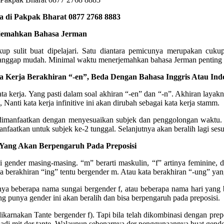
 di Pakpak Bharat 0877 2768 8883
rjemahkan Bahasa Jerman
kup sulit buat dipelajari. Satu diantara pemicunya merupakan cuk
anggap mudah. Minimal waktu menerjemahkan bahasa Jerman penting di
Kerja Berakhiran “-en”, Beda Dengan Bahasa Inggris Atau Indo
ta kerja. Yang pasti dalam soal akhiran “-en” dan “-n”. Akhiran layakn
 Nanti kata kerja infinitive ini akan dirubah sebagai kata kerja stamm.
dimanfaatkan dengan menyesuaikan subjek dan penggolongan waktu. Co
dimanfaatkan untuk subjek ke-2 tunggal. Selanjutnya akan beralih lagi s
Yang Akan Berpengaruh Pada Preposisi
ender masing-masing. “m” berarti maskulin, “f” artinya feminine, dan
 berakhiran “ing” tentu bergender m. Atau kata berakhiran “-ung” yang
a beberapa nama sungai bergender f, atau beberapa nama hari yang ber
ng punya gender ini akan beralih dan bisa berpengaruh pada preposisi.
ikarnakan Tante bergender f). Tapi bila telah dikombinasi dengan prep
adi mit der tante. Walaupun sebenarnya der penggunaannya buat gende