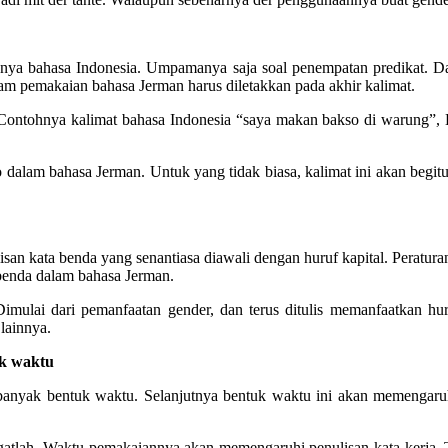
nya bahasa Indonesia. Umpamanya saja soal penempatan predikat. Dal
alam pemakaian bahasa Jerman harus diletakkan pada akhir kalimat.
. Contohnya kalimat bahasa Indonesia “saya makan bakso di warung”,
dalam bahasa Jerman. Untuk yang tidak biasa, kalimat ini akan begitu
isan kata benda yang senantiasa diawali dengan huruf kapital. Peratura
 benda dalam bahasa Jerman.
Dimulai dari pemanfaatan gender, dan terus ditulis memanfaatkan hu
lainnya.
uk waktu
 banyak bentuk waktu. Selanjutnya bentuk waktu ini akan memengaru
ngatlah, Waktu pemakaiannya akan memengaruhi penulisan kata kerja, T