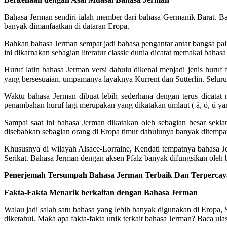
Bahasa Jerman sendiri ialah member dari bahasa Germanik Barat. Bah
banyak dimanfaatkan di dataran Eropa.
Bahkan bahasa Jerman sempat jadi bahasa pengantar antar bangsa pal
ini dikarnakan sebagian literatur classic dunia dicatat memakai bahas
Huruf latin bahasa Jerman versi dahulu dikenal menjadi jenis huruf 
yang bersesuaian. umpamanya layaknya Kurrent dan Sutterlin. Seluruh 
Waktu bahasa Jerman dibuat lebih sederhana dengan terus dicatat
penambahan huruf lagi merupakan yang dikatakan umlaut ( ä, ö, ü yan
Sampai saat ini bahasa Jerman dikatakan oleh sebagian besar seki
disebabkan sebagian orang di Eropa timur dahulunya banyak ditempati
Khususnya di wilayah Alsace-Lorraine, Kendati tempatnya bahasa J
Serikat. Bahasa Jerman dengan aksen Pfalz banyak difungsikan oleh b
Penerjemah Tersumpah Bahasa Jerman Terbaik Dan Terpercaya
Fakta-Fakta Menarik berkaitan dengan Bahasa Jerman
Walau jadi salah satu bahasa yang lebih banyak digunakan di Eropa
diketahui. Maka apa fakta-fakta unik terkait bahasa Jerman? Baca ula