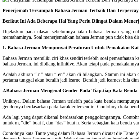
Penerjemah Tersumpah Bahasa Jerman Terbaik Dan Terpercaya
Berikut Ini Ada Beberapa Hal Yang Perlu Diingat Dalam Mene
Dijelaskan pada ulasan sebelumnya ialah bahasa Jerman yang cu
memahaminya. Soal menerjemahkan bahasa Jerman pun tidak bisa di
1. Bahasa Jerman Mempunyai Peraturan Untuk Pemakaian Kata 
Bahasa Jerman memiliki ciri-khas sendiri terlebih soal pemanfaatan ka
bahasa Jerman, ini dibilang infinitive. Akan tetapi pada pemakaiannya,
Adalah akhiran “-n” atau “-en” akan di hilangkan. Stamm ini akan 
pertama tunggal akan beralih jadi learne. Beralih jadi learnest bila 
2.Bahasa Jerman Mengenal Gender Pada Tiap-tiap Kata Benda 
Uniknya, Dalam bahasa Jerman terlebih pada kata benda mempunyai g
gendernya berdasarkan pada karakter tersendiri. Contohnya kata benda
Ada lagi yang dapat dikenal berdasarkan penggolongannya. Contohny
untuk m, “die” buat f, dan “das” buat n. Serta sebagian kata benda ya
Contohnya kata Tante yang dalam Bahasa Jerman dicatat die Tante (d
dengan bahasa Jermannya mit. Maka dengan tante akan berubah menj