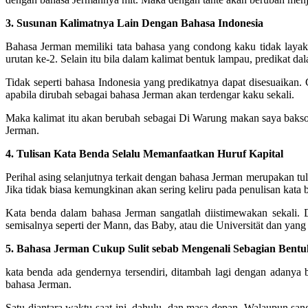
3. Susunan Kalimatnya Lain Dengan Bahasa Indonesia
Bahasa Jerman memiliki tata bahasa yang condong kaku tidak layak
urutan ke-2. Selain itu bila dalam kalimat bentuk lampau, predikat d
Tidak seperti bahasa Indonesia yang predikatnya dapat disesuaikan
apabila dirubah sebagai bahasa Jerman akan terdengar kaku sekali.
Maka kalimat itu akan berubah sebagai Di Warung makan saya bakso 
Jerman.
4. Tulisan Kata Benda Selalu Memanfaatkan Huruf Kapital
Perihal asing selanjutnya terkait dengan bahasa Jerman merupakan tul
Jika tidak biasa kemungkinan akan sering keliru pada penulisan kata
Kata benda dalam bahasa Jerman sangatlah diistimewakan sekali. 
semisalnya seperti der Mann, das Baby, atau die Universität dan yang 
5. Bahasa Jerman Cukup Sulit sebab Mengenali Sebagian Bent
kata benda ada gendernya tersendiri, ditambah lagi dengan adanya
bahasa Jerman.
Satu diantara waktu saat ini, dahulu, dan masa depan. Walaupun sa