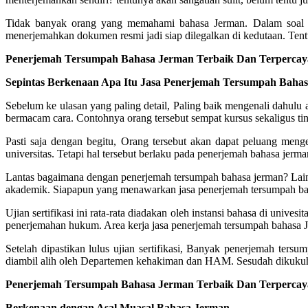
Tidak banyak orang yang memahami bahasa Jerman. Dalam soal i
menerjemahkan dokumen resmi jadi siap dilegalkan di kedutaan. Tent
Penerjemah Tersumpah Bahasa Jerman Terbaik Dan Terpercaya
Sepintas Berkenaan Apa Itu Jasa Penerjemah Tersumpah Baha
Sebelum ke ulasan yang paling detail, Paling baik mengenali dahulu
bermacam cara. Contohnya orang tersebut sempat kursus sekaligus ting
Pasti saja dengan begitu, Orang tersebut akan dapat peluang meng
universitas. Tetapi hal tersebut berlaku pada penerjemah bahasa je
Lantas bagaimana dengan penerjemah tersumpah bahasa jerman? Lai
akademik. Siapapun yang menawarkan jasa penerjemah tersumpah bahas
Ujian sertifikasi ini rata-rata diadakan oleh instansi bahasa di uni
penerjemahan hukum. Area kerja jasa penerjemah tersumpah bahas
Setelah dipastikan lulus ujian sertifikasi, Banyak penerjemah te
diambil alih oleh Departemen kehakiman dan HAM. Sesudah dikukuhka
Penerjemah Tersumpah Bahasa Jerman Terbaik Dan Terpercaya
Berkenaan dengan Asal Muasal Bahasa Jerman