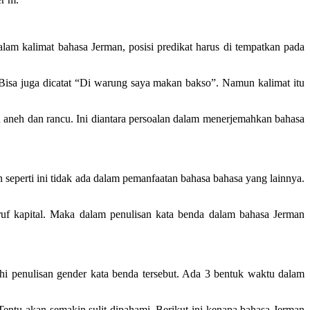
am kalimat bahasa Jerman, posisi predikat harus di tempatkan pada
 Bisa juga dicatat “Di warung saya makan bakso”. Namun kalimat itu
 aneh dan rancu. Ini diantara persoalan dalam menerjemahkan bahasa
n seperti ini tidak ada dalam pemanfaatan bahasa bahasa yang lainnya.
ruf kapital. Maka dalam penulisan kata benda dalam bahasa Jerman
hi penulisan gender kata benda tersebut. Ada 3 bentuk waktu dalam
entu akan semakin sulit dipahami. Berikut ini kenapa bahasa Jerman