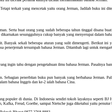
 Tetapi terkait yang mencetak yaitu orang Jerman, Jadilah buku ini di
an. Serta buat orang yang sudah beberapa tahun tinggal disana bu
ya dikarnakan sesungguhnya cukup banyak yang menyerupai dalam baha
it. Banyak sekali beberapa aturan yang sulit dimengerti. Berikut i
asa penerjemah tersumpah bahasa Jerman. Ditambah lagi untuk mengar
yang ingin tahu dengan pengetahuan ilmu bahasa Jerman. Pasalnya banya
n. Sebagian penerbitan buku pun banyak yang berbahasa Jerman. Pali
alam bahasa Inggris dan ke-2 ialah bahasa Cina.
ng populer di dunia. Di Indonesia sendiri tokoh layaknya seperti BJ H
, Kafka, Freud, Goethe, sampai Nietsche juga diketahui yaitu penutur