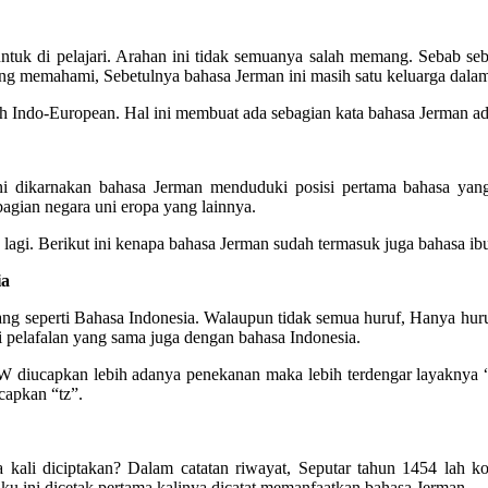
untuk di pelajari. Arahan ini tidak semuanya salah memang. Sebab se
ang memahami, Sebetulnya bahasa Jerman ini masih satu keluarga dalam
h Indo-European. Hal ini membuat ada sebagian kata bahasa Jerman ada
ini dikarnakan bahasa Jerman menduduki posisi pertama bahasa yang
agian negara uni eropa yang lainnya.
lagi. Berikut ini kenapa bahasa Jerman sudah termasuk juga bahasa i
ia
ang seperti Bahasa Indonesia. Walaupun tidak semua huruf, Hanya hu
 pelafalan yang sama juga dengan bahasa Indonesia.
diucapkan lebih adanya penekanan maka lebih terdengar layaknya “vi
capkan “tz”.
li diciptakan? Dalam catatan riwayat, Seputar tahun 1454 lah kon
ku ini dicetak pertama kalinya dicatat memanfaatkan bahasa Jerman.