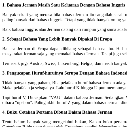
1. Bahasa Jerman Masih Satu Keluarga Dengan Bahasa Inggris
Banyak sekali yang merasa bila bahasa Jerman itu sangatlah susah 
paling banyak dari bahasa Inggris. Tetapi yang tidak banyak orang y
Baik bahasa Inggris atau Jerman datang dari rumpun yang sama adala
2. Sebagai Bahasa Yang Lebih Banyak Dipakai Di Eropa
Bahasa Jerman di Eropa dapat dibilang sebagai bahasa ibu. Hal 
masyarakat Jerman saja yang memakai bahasa Jerman. Tetapi juga seb
Termasuk juga Austria, Swiss, Luxemburg, Belgia, dan masih banyak 
3. Pengucapan Huruf-hurufnya Serupa Dengan Bahasa Indones
Tidak banyak yang paham, Bila pelafalan huruf bahasa Jerman ada y
Maka pelafalan ja sebagai ya. Lalu huruf K hingga U pun mempunyai
Tapi huruf V, Diucapkan “VAU” dalam bahasa Jerman. Sedangkan W 
dibaca “upsilon”. Paling akhir huruf Z yang dalam bahasa Jerman diu
4. Buku Cetakan Pertama Dibuat Dalam Bahasa Jerman
Tentu belum banyak yang mengetahui bukan, Kapan buku pertama ka
Gutenberg Bible yang dicatat oleh Gutenberg sendiri. Menariknya, bu