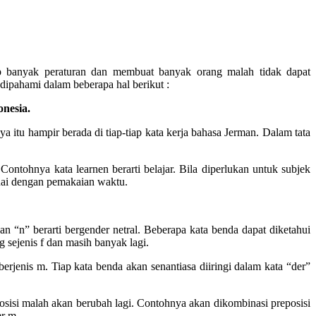
up banyak peraturan dan membuat banyak orang malah tidak dapat
pahami dalam beberapa hal berikut :
nesia.
ya itu hampir berada di tiap-tiap kata kerja bahasa Jerman. Dalam tata
ntohnya kata learnen berarti belajar. Bila diperlukan untuk subjek
esuai dengan pemakaian waktu.
 “n” berarti bergender netral. Beberapa kata benda dapat diketahui
 sejenis f dan masih banyak lagi.
jenis m. Tiap kata benda akan senantiasa diiringi dalam kata “der”
osisi malah akan berubah lagi. Contohnya akan dikombinasi preposisi
r m.