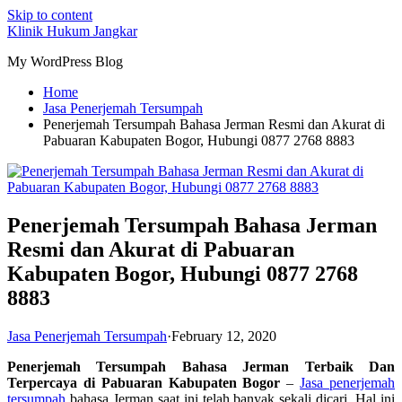
Skip to content
Klinik Hukum Jangkar
My WordPress Blog
Home
Jasa Penerjemah Tersumpah
Penerjemah Tersumpah Bahasa Jerman Resmi dan Akurat di
Pabuaran Kabupaten Bogor, Hubungi 0877 2768 8883
Penerjemah Tersumpah Bahasa Jerman
Resmi dan Akurat di Pabuaran
Kabupaten Bogor, Hubungi 0877 2768
8883
Jasa Penerjemah Tersumpah
·
February 12, 2020
Penerjemah Tersumpah Bahasa Jerman Terbaik Dan
Terpercaya di Pabuaran Kabupaten Bogor
–
Jasa penerjemah
tersumpah
bahasa Jerman saat ini telah banyak sekali dicari. Hal ini