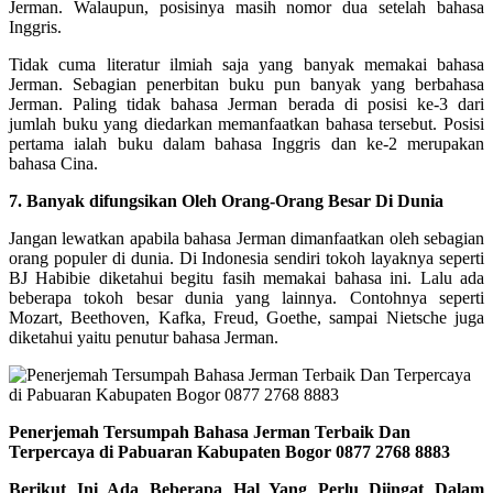
Jerman. Walaupun, posisinya masih nomor dua setelah bahasa
Inggris.
Tidak cuma literatur ilmiah saja yang banyak memakai bahasa
Jerman. Sebagian penerbitan buku pun banyak yang berbahasa
Jerman. Paling tidak bahasa Jerman berada di posisi ke-3 dari
jumlah buku yang diedarkan memanfaatkan bahasa tersebut. Posisi
pertama ialah buku dalam bahasa Inggris dan ke-2 merupakan
bahasa Cina.
7. Banyak difungsikan Oleh Orang-Orang Besar Di Dunia
Jangan lewatkan apabila bahasa Jerman dimanfaatkan oleh sebagian
orang populer di dunia. Di Indonesia sendiri tokoh layaknya seperti
BJ Habibie diketahui begitu fasih memakai bahasa ini. Lalu ada
beberapa tokoh besar dunia yang lainnya. Contohnya seperti
Mozart, Beethoven, Kafka, Freud, Goethe, sampai Nietsche juga
diketahui yaitu penutur bahasa Jerman.
Penerjemah Tersumpah Bahasa Jerman Terbaik Dan
Terpercaya di Pabuaran Kabupaten Bogor 0877 2768 8883
Berikut Ini Ada Beberapa Hal Yang Perlu Diingat Dalam