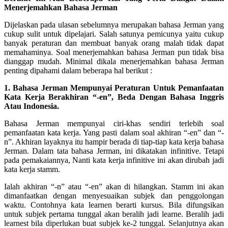
Menerjemahkan Bahasa Jerman
Dijelaskan pada ulasan sebelumnya merupakan bahasa Jerman yang
cukup sulit untuk dipelajari. Salah satunya pemicunya yaitu cukup
banyak peraturan dan membuat banyak orang malah tidak dapat
memahaminya. Soal menerjemahkan bahasa Jerman pun tidak bisa
dianggap mudah. Minimal dikala menerjemahkan bahasa Jerman
penting dipahami dalam beberapa hal berikut :
1. Bahasa Jerman Mempunyai Peraturan Untuk Pemanfaatan
Kata Kerja Berakhiran “-en”, Beda Dengan Bahasa Inggris
Atau Indonesia.
Bahasa Jerman mempunyai ciri-khas sendiri terlebih soal
pemanfaatan kata kerja. Yang pasti dalam soal akhiran “-en” dan “-
n”. Akhiran layaknya itu hampir berada di tiap-tiap kata kerja bahasa
Jerman. Dalam tata bahasa Jerman, ini dikatakan infinitive. Tetapi
pada pemakaiannya, Nanti kata kerja infinitive ini akan dirubah jadi
kata kerja stamm.
Ialah akhiran “-n” atau “-en” akan di hilangkan. Stamm ini akan
dimanfaatkan dengan menyesuaikan subjek dan penggolongan
waktu. Contohnya kata learnen berarti kursus. Bila difungsikan
untuk subjek pertama tunggal akan beralih jadi learne. Beralih jadi
learnest bila diperlukan buat subjek ke-2 tunggal. Selanjutnya akan