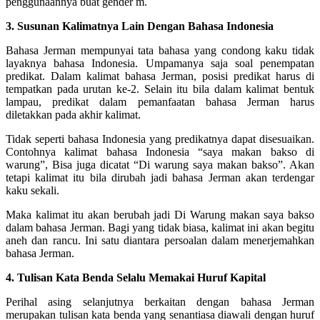
penggunaannya buat gender m.
3. Susunan Kalimatnya Lain Dengan Bahasa Indonesia
Bahasa Jerman mempunyai tata bahasa yang condong kaku tidak
layaknya bahasa Indonesia. Umpamanya saja soal penempatan
predikat. Dalam kalimat bahasa Jerman, posisi predikat harus di
tempatkan pada urutan ke-2. Selain itu bila dalam kalimat bentuk
lampau, predikat dalam pemanfaatan bahasa Jerman harus
diletakkan pada akhir kalimat.
Tidak seperti bahasa Indonesia yang predikatnya dapat disesuaikan.
Contohnya kalimat bahasa Indonesia “saya makan bakso di
warung”, Bisa juga dicatat “Di warung saya makan bakso”. Akan
tetapi kalimat itu bila dirubah jadi bahasa Jerman akan terdengar
kaku sekali.
Maka kalimat itu akan berubah jadi Di Warung makan saya bakso
dalam bahasa Jerman. Bagi yang tidak biasa, kalimat ini akan begitu
aneh dan rancu. Ini satu diantara persoalan dalam menerjemahkan
bahasa Jerman.
4. Tulisan Kata Benda Selalu Memakai Huruf Kapital
Perihal asing selanjutnya berkaitan dengan bahasa Jerman
merupakan tulisan kata benda yang senantiasa diawali dengan huruf