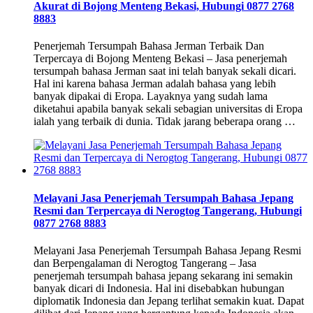
Akurat di Bojong Menteng Bekasi, Hubungi 0877 2768
8883
Penerjemah Tersumpah Bahasa Jerman Terbaik Dan
Terpercaya di Bojong Menteng Bekasi – Jasa penerjemah
tersumpah bahasa Jerman saat ini telah banyak sekali dicari.
Hal ini karena bahasa Jerman adalah bahasa yang lebih
banyak dipakai di Eropa. Layaknya yang sudah lama
diketahui apabila banyak sekali sebagian universitas di Eropa
ialah yang terbaik di dunia. Tidak jarang beberapa orang …
Melayani Jasa Penerjemah Tersumpah Bahasa Jepang
Resmi dan Terpercaya di Nerogtog Tangerang, Hubungi
0877 2768 8883
Melayani Jasa Penerjemah Tersumpah Bahasa Jepang Resmi
dan Berpengalaman di Nerogtog Tangerang – Jasa
penerjemah tersumpah bahasa jepang sekarang ini semakin
banyak dicari di Indonesia. Hal ini disebabkan hubungan
diplomatik Indonesia dan Jepang terlihat semakin kuat. Dapat