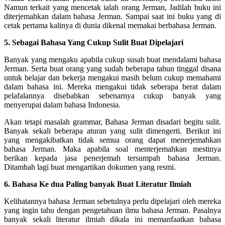
Namun terkait yang mencetak ialah orang Jerman, Jadilah buku ini
diterjemahkan dalam bahasa Jerman. Sampai saat ini buku yang di
cetak pertama kalinya di dunia dikenal memakai berbahasa Jerman.
5. Sebagai Bahasa Yang Cukup Sulit Buat Dipelajari
Banyak yang mengaku apabila cukup susah buat mendalami bahasa
Jerman. Serta buat orang yang sudah beberapa tahun tinggal disana
untuk belajar dan bekerja mengakui masih belum cukup memahami
dalam bahasa ini. Mereka mengakui tidak seberapa berat dalam
pelafalannya disebabkan sebenarnya cukup banyak yang
menyerupai dalam bahasa Indonesia.
Akan tetapi masalah grammar, Bahasa Jerman disadari begitu sulit.
Banyak sekali beberapa aturan yang sulit dimengerti. Berikut ini
yang mengakibatkan tidak semua orang dapat menerjemahkan
bahasa Jerman. Maka apabila soal menterjemahkan mestinya
berikan kepada jasa penerjemah tersumpah bahasa Jerman.
Ditambah lagi buat mengartikan dokumen yang resmi.
6. Bahasa Ke dua Paling banyak Buat Literatur Ilmiah
Kelihatannya bahasa Jerman sebetulnya perlu dipelajari oleh mereka
yang ingin tahu dengan pengetahuan ilmu bahasa Jerman. Pasalnya
banyak sekali literatur ilmiah dikala ini memanfaatkan bahasa