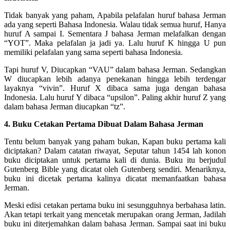
Tidak banyak yang paham, Apabila pelafalan huruf bahasa Jerman
ada yang seperti Bahasa Indonesia. Walau tidak semua huruf, Hanya
huruf A sampai I. Sementara J bahasa Jerman melafalkan dengan
“YOT”. Maka pelafalan ja jadi ya. Lalu huruf K hingga U pun
memiliki pelafalan yang sama seperti bahasa Indonesia.
Tapi huruf V, Diucapkan “VAU” dalam bahasa Jerman. Sedangkan
W diucapkan lebih adanya penekanan hingga lebih terdengar
layaknya “vivin”. Huruf X dibaca sama juga dengan bahasa
Indonesia. Lalu huruf Y dibaca “upsilon”. Paling akhir huruf Z yang
dalam bahasa Jerman diucapkan “tz”.
4. Buku Cetakan Pertama Dibuat Dalam Bahasa Jerman
Tentu belum banyak yang paham bukan, Kapan buku pertama kali
diciptakan? Dalam catatan riwayat, Seputar tahun 1454 lah konon
buku diciptakan untuk pertama kali di dunia. Buku itu berjudul
Gutenberg Bible yang dicatat oleh Gutenberg sendiri. Menariknya,
buku ini dicetak pertama kalinya dicatat memanfaatkan bahasa
Jerman.
Meski edisi cetakan pertama buku ini sesungguhnya berbahasa latin.
Akan tetapi terkait yang mencetak merupakan orang Jerman, Jadilah
buku ini diterjemahkan dalam bahasa Jerman. Sampai saat ini buku