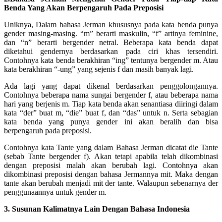
Benda Yang Akan Berpengaruh Pada Preposisi
Uniknya, Dalam bahasa Jerman khususnya pada kata benda punya
gender masing-masing. “m” berarti maskulin, “f” artinya feminine,
dan “n” berarti bergender netral. Beberapa kata benda dapat
diketahui gendernya berdasarkan pada ciri khas tersendiri.
Contohnya kata benda berakhiran “ing” tentunya bergender m. Atau
kata berakhiran “-ung” yang sejenis f dan masih banyak lagi.
Ada lagi yang dapat dikenal berdasarkan penggolongannya.
Contohnya beberapa nama sungai bergender f, atau beberapa nama
hari yang berjenis m. Tiap kata benda akan senantiasa diiringi dalam
kata “der” buat m, “die” buat f, dan “das” untuk n. Serta sebagian
kata benda yang punya gender ini akan beralih dan bisa
berpengaruh pada preposisi.
Contohnya kata Tante yang dalam Bahasa Jerman dicatat die Tante
(sebab Tante bergender f). Akan tetapi apabila telah dikombinasi
dengan preposisi malah akan berubah lagi. Contohnya akan
dikombinasi preposisi dengan bahasa Jermannya mit. Maka dengan
tante akan berubah menjadi mit der tante. Walaupun sebenarnya der
penggunaannya untuk gender m.
3. Susunan Kalimatnya Lain Dengan Bahasa Indonesia