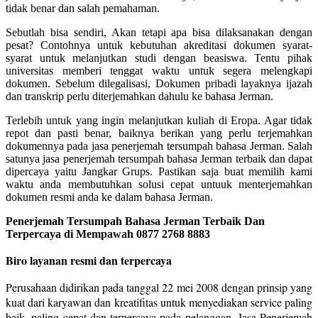
tidak benar dan salah pemahaman.
Sebutlah bisa sendiri, Akan tetapi apa bisa dilaksanakan dengan
pesat? Contohnya untuk kebutuhan akreditasi dokumen syarat-
syarat untuk melanjutkan studi dengan beasiswa. Tentu pihak
universitas memberi tenggat waktu untuk segera melengkapi
dokumen. Sebelum dilegalisasi, Dokumen pribadi layaknya ijazah
dan transkrip perlu diterjemahkan dahulu ke bahasa Jerman.
Terlebih untuk yang ingin melanjutkan kuliah di Eropa. Agar tidak
repot dan pasti benar, baiknya berikan yang perlu terjemahkan
dokumennya pada jasa penerjemah tersumpah bahasa Jerman. Salah
satunya jasa penerjemah tersumpah bahasa Jerman terbaik dan dapat
dipercaya yaitu Jangkar Grups. Pastikan saja buat memilih kami
waktu anda membutuhkan solusi cepat untuuk menterjemahkan
dokumen resmi anda ke dalam bahasa Jerman.
Penerjemah Tersumpah Bahasa Jerman Terbaik Dan
Terpercaya di Mempawah 0877 2768 8883
Biro layanan resmi dan terpercaya
Perusahaan didirikan pada tanggal 22 mei 2008 dengan prinsip yang
kuat dari karyawan dan kreatifitas untuk menyediakan service paling
baik, paling cepat dan terpercaya pada pelanggan. Jasa Penerjemah