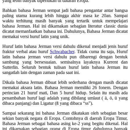
yang lebih banyak diperlukan di dataran Eropa.
Bahkan bahasa Jerman sempat jadi bahasa pengantar antar bangsa
paling utama kurang lebih hingga akhir masa ke 20an. Sampai
waktu terhitung masih banyak yang tertarik untuk mempelajari
bahasa Jerman. Hal ini dikarnakan sebagian literatur classic dunia
dicatat memanfaatkan bahasa ini. Dahulunya, Bahasa Jerman dicatat
memakai versi huruf latin yang unik.
Huruf latin bahasa Jerman versi dahulu dikenal menjadi jenis huruf
fraktur verbal atau huruf
Schwabacher
. Tidak cuma itu saja, Huruf
latin bahasa jerman versi dahulu pun dibarengi dengan bentuk
sambung yang bersesuaian. semisalnya layaknya Kurrent dan
Sutterlin. Seluruh bentuk tulisan huruf latin bahasa Jerman itu
sangatlah lain dengan zaman pada saat ini.
Dikala bahasa Jerman dibuat lebih sederhana dengan masih dicatat
memakai aksara latin. Bahasa Jerman memiliki 26 fonem. Dengan
perincian 21 huruf mati, Dan 5 huruf hidup. Selain itu masih ada
penambahan huruf lagi adalah yang dibilang umlaut ( ä, ö, ü yang
dibaca panjang) dan Ligatur (ß yang dibaca “ss”).
Sampai sekarang ini bahasa Jerman dikatakan oleh sebagian besar
sekian banyak negara di Eropa. Contohnya di daerah Eropa Timur,
Bahasa Jerman sebagai bahasa asing ke-2 yang begitu dikenal. Hal
ini dikarnakan sebagian orang di Eropa timur dahulunya banyak