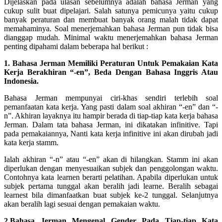
Dijelaskan pada ulasan sebelumnya adalah bahasa Jerman yang
cukup sulit buat dipelajari. Salah satunya pemicunya yaitu cukup
banyak peraturan dan membuat banyak orang malah tidak dapat
memahaminya. Soal menerjemahkan bahasa Jerman pun tidak bisa
dianggap mudah. Minimal waktu menerjemahkan bahasa Jerman
penting dipahami dalam beberapa hal berikut :
1. Bahasa Jerman Memiliki Peraturan Untuk Pemakaian Kata
Kerja Berakhiran “-en”, Beda Dengan Bahasa Inggris Atau
Indonesia.
Bahasa Jerman mempunyai ciri-khas sendiri terlebih soal
pemanfaatan kata kerja. Yang pasti dalam soal akhiran “-en” dan “-
n”. Akhiran layaknya itu hampir berada di tiap-tiap kata kerja bahasa
Jerman. Dalam tata bahasa Jerman, ini dikatakan infinitive. Tapi
pada pemakaiannya, Nanti kata kerja infinitive ini akan dirubah jadi
kata kerja stamm.
Ialah akhiran “-n” atau “-en” akan di hilangkan. Stamm ini akan
diperlukan dengan menyesuaikan subjek dan penggolongan waktu.
Contohnya kata learnen berarti pelatihan. Apabila diperlukan untuk
subjek pertama tunggal akan beralih jadi learne. Beralih sebagai
learnest bila dimanfaatkan buat subjek ke-2 tunggal. Selanjutnya
akan beralih lagi sesuai dengan pemakaian waktu.
2.Bahasa Jerman Mengenal Gender Pada Tiap-tiap Kata