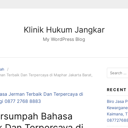
Klinik Hukum Jangkar
My WordPress Blog
pah
Search
n Terbaik Dan Terpercaya di Maphar Jakarta Barat,
for:
RECENT
Biro Jasa 
Kewarganeg
ersumpah Bahasa
Kaimana, T
08772768
k Dan Terpercaya di