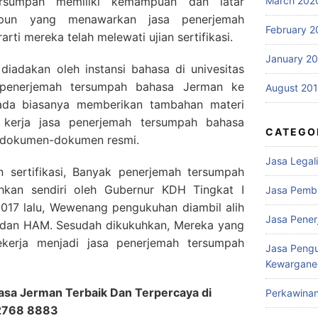
ersumpah memiliki kemampuan dan latar
March 202
apun yang menawarkan jasa penerjemah
February 2
rti mereka telah melewati ujian sertifikasi.
January 2
ta diadakan oleh instansi bahasa di univesitas
si penerjemah tersumpah bahasa Jerman ke
August 20
pada biasanya memberikan tambahan materi
 kerja jasa penerjemah tersumpah bahasa
CATEGO
 dokumen-dokumen resmi.
Jasa Legali
an sertifikasi, Banyak penerjemah tersumpah
hkan sendiri oleh Gubernur KDH Tingkat I
Jasa Pemb
2017 lalu, Wewenang pengukuhan diambil alih
Jasa Pene
dan HAM. Sesudah dikukuhkan, Mereka yang
ekerja menjadi jasa penerjemah tersumpah
Jasa Peng
Kewargane
sa Jerman Terbaik Dan Terpercaya di
Perkawina
 2768 8883