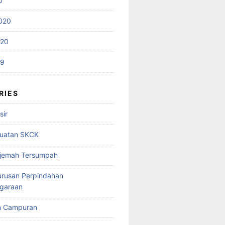
0
020
020
19
RIES
sir
uatan SKCK
rjemah Tersumpah
urusan Perpindahan
garaan
n Campuran