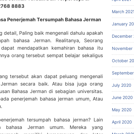
 2768 8883
March 202
 Jasa Penerjemah Tersumpah Bahasa Jerman
January 2
g detail, Paling baik mengenali dahulu apakah
December 
mpah bahasa Jerman. Realitanya, Seorang
 dapat mendapatkan kemahiran bahasa itu
November
nya orang tersebut sempat belajar sekaligus
October 2
September
rang tersebut akan dapat peluang mengenali
Jerman secara baik. Atau bisa juga orang
July 2020
rusan Bahasa Jerman di sebagian universitas.
June 2020
u pada penerjemah bahasa jerman umum, Atau
.
May 2020
enerjemah tersumpah bahasa jerman? Lain
April 2020
ah bahasa Jerman umum. Mereka yang