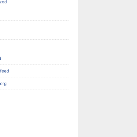
ized
d
feed
org