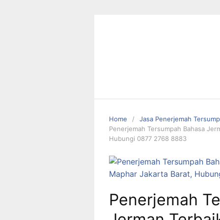
Skip
to
content
Home
Jasa Penerjemah Tersum
Penerjemah Tersumpah Bahasa Jerma
Hubungi 0877 2768 8883
Penerjemah T
Jerman Terbai