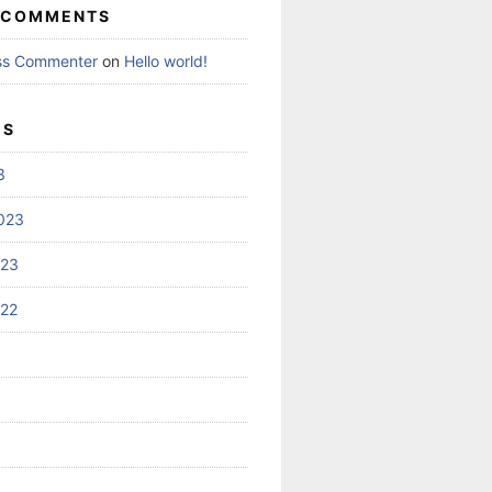
 COMMENTS
ss Commenter
on
Hello world!
ES
3
023
023
022