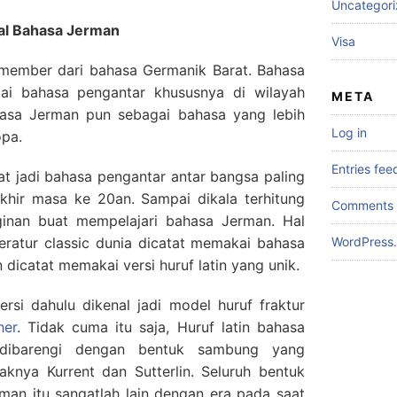
Uncategor
al Bahasa Jerman
Visa
 member dari bahasa Germanik Barat. Bahasa
gai bahasa pengantar khususnya di wilayah
META
ahasa Jerman pun sebagai bahasa yang lebih
Log in
opa.
Entries fee
 jadi bahasa pengantar antar bangsa paling
khir masa ke 20an. Sampai dikala terhitung
Comments 
inan buat mempelajari bahasa Jerman. Hal
iteratur classic dunia dicatat memakai bahasa
WordPress.
 dicatat memakai versi huruf latin yang unik.
rsi dahulu dikenal jadi model huruf fraktur
her
. Tidak cuma itu saja, Huruf latin bahasa
 dibarengi dengan bentuk sambung yang
knya Kurrent dan Sutterlin. Seluruh bentuk
erman itu sangatlah lain dengan era pada saat