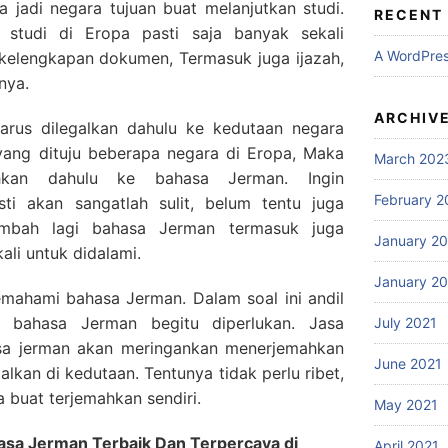
jadi negara tujuan buat melanjutkan studi.
RECENT
 studi di Eropa pasti saja banyak sekali
A WordPre
 kelengkapan dokumen, Termasuk juga ijazah,
nya.
ARCHIV
rus dilegalkan dahulu ke kedutaan negara
 yang dituju beberapa negara di Eropa, Maka
March 202
ahkan dahulu ke bahasa Jerman. Ingin
February 2
sti akan sangatlah sulit, belum tentu juga
tambah lagi bahasa Jerman termasuk juga
January 2
ali untuk didalami.
January 2
mahami bahasa Jerman. Dalam soal ini andil
h bahasa Jerman begitu diperlukan. Jasa
July 2021
sa jerman akan meringankan menerjemahkan
June 2021
alkan di kedutaan. Tentunya tidak perlu ribet,
buat terjemahkan sendiri.
May 2021
sa Jerman Terbaik Dan Terpercaya di
April 2021