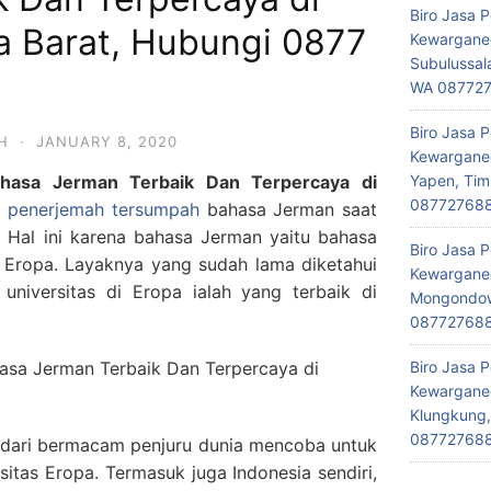
Biro Jasa 
a Barat, Hubungi 0877
Kewarganeg
Subulussal
WA 08772
Biro Jasa 
H
·
JANUARY 8, 2020
Kewarganeg
hasa Jerman Terbaik Dan Terpercaya di
Yapen, Tim
08772768
a penerjemah tersumpah
bahasa Jerman saat
ri. Hal ini karena bahasa Jerman yaitu bahasa
Biro Jasa 
i Eropa. Layaknya yang sudah lama diketahui
Kewarganeg
 universitas di Eropa ialah yang terbaik di
Mongondow,
08772768
Biro Jasa 
Kewarganeg
Klungkung,
08772768
 dari bermacam penjuru dunia mencoba untuk
sitas Eropa. Termasuk juga Indonesia sendiri,