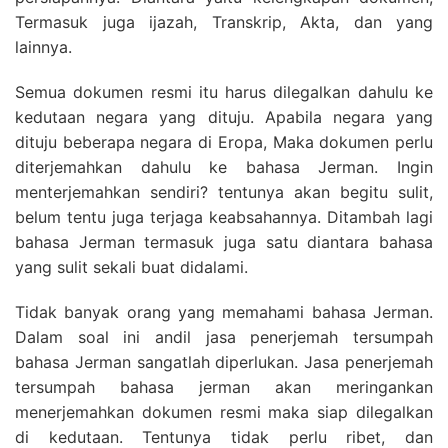
Termasuk juga ijazah, Transkrip, Akta, dan yang
lainnya.
Semua dokumen resmi itu harus dilegalkan dahulu ke
kedutaan negara yang dituju. Apabila negara yang
dituju beberapa negara di Eropa, Maka dokumen perlu
diterjemahkan dahulu ke bahasa Jerman. Ingin
menterjemahkan sendiri? tentunya akan begitu sulit,
belum tentu juga terjaga keabsahannya. Ditambah lagi
bahasa Jerman termasuk juga satu diantara bahasa
yang sulit sekali buat didalami.
Tidak banyak orang yang memahami bahasa Jerman.
Dalam soal ini andil jasa penerjemah tersumpah
bahasa Jerman sangatlah diperlukan. Jasa penerjemah
tersumpah bahasa jerman akan meringankan
menerjemahkan dokumen resmi maka siap dilegalkan
di kedutaan. Tentunya tidak perlu ribet, dan