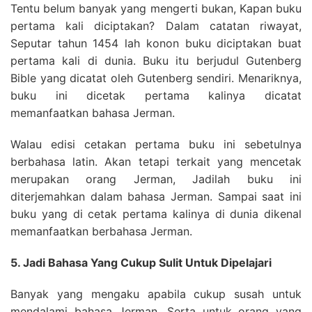
Tentu belum banyak yang mengerti bukan, Kapan buku
pertama kali diciptakan? Dalam catatan riwayat,
Seputar tahun 1454 lah konon buku diciptakan buat
pertama kali di dunia. Buku itu berjudul Gutenberg
Bible yang dicatat oleh Gutenberg sendiri. Menariknya,
buku ini dicetak pertama kalinya dicatat
memanfaatkan bahasa Jerman.
Walau edisi cetakan pertama buku ini sebetulnya
berbahasa latin. Akan tetapi terkait yang mencetak
merupakan orang Jerman, Jadilah buku ini
diterjemahkan dalam bahasa Jerman. Sampai saat ini
buku yang di cetak pertama kalinya di dunia dikenal
memanfaatkan berbahasa Jerman.
5. Jadi Bahasa Yang Cukup Sulit Untuk Dipelajari
Banyak yang mengaku apabila cukup susah untuk
mendalami bahasa Jerman. Serta untuk orang yang