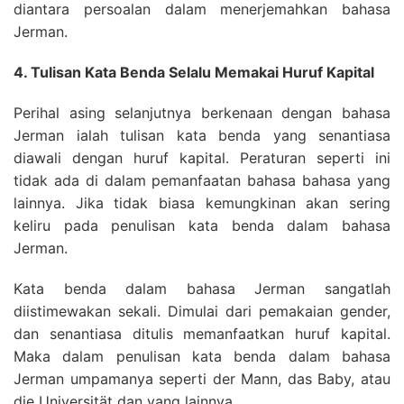
diantara persoalan dalam menerjemahkan bahasa
Jerman.
4. Tulisan Kata Benda Selalu Memakai Huruf Kapital
Perihal asing selanjutnya berkenaan dengan bahasa
Jerman ialah tulisan kata benda yang senantiasa
diawali dengan huruf kapital. Peraturan seperti ini
tidak ada di dalam pemanfaatan bahasa bahasa yang
lainnya. Jika tidak biasa kemungkinan akan sering
keliru pada penulisan kata benda dalam bahasa
Jerman.
Kata benda dalam bahasa Jerman sangatlah
diistimewakan sekali. Dimulai dari pemakaian gender,
dan senantiasa ditulis memanfaatkan huruf kapital.
Maka dalam penulisan kata benda dalam bahasa
Jerman umpamanya seperti der Mann, das Baby, atau
die Universität dan yang lainnya.