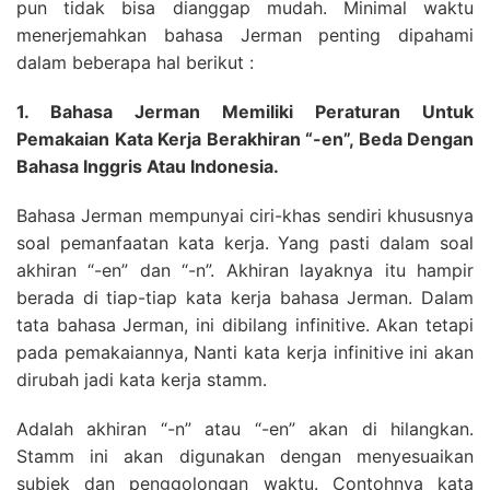
pun tidak bisa dianggap mudah. Minimal waktu
menerjemahkan bahasa Jerman penting dipahami
dalam beberapa hal berikut :
1. Bahasa Jerman Memiliki Peraturan Untuk
Pemakaian Kata Kerja Berakhiran “-en”, Beda Dengan
Bahasa Inggris Atau Indonesia.
Bahasa Jerman mempunyai ciri-khas sendiri khususnya
soal pemanfaatan kata kerja. Yang pasti dalam soal
akhiran “-en” dan “-n”. Akhiran layaknya itu hampir
berada di tiap-tiap kata kerja bahasa Jerman. Dalam
tata bahasa Jerman, ini dibilang infinitive. Akan tetapi
pada pemakaiannya, Nanti kata kerja infinitive ini akan
dirubah jadi kata kerja stamm.
Adalah akhiran “-n” atau “-en” akan di hilangkan.
Stamm ini akan digunakan dengan menyesuaikan
subjek dan penggolongan waktu. Contohnya kata