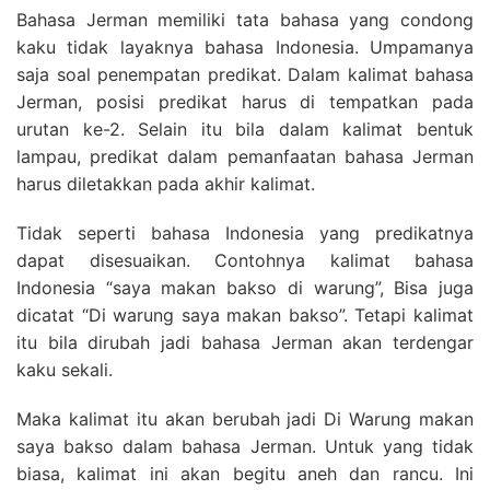
Bahasa Jerman memiliki tata bahasa yang condong
kaku tidak layaknya bahasa Indonesia. Umpamanya
saja soal penempatan predikat. Dalam kalimat bahasa
Jerman, posisi predikat harus di tempatkan pada
urutan ke-2. Selain itu bila dalam kalimat bentuk
lampau, predikat dalam pemanfaatan bahasa Jerman
harus diletakkan pada akhir kalimat.
Tidak seperti bahasa Indonesia yang predikatnya
dapat disesuaikan. Contohnya kalimat bahasa
Indonesia “saya makan bakso di warung”, Bisa juga
dicatat “Di warung saya makan bakso”. Tetapi kalimat
itu bila dirubah jadi bahasa Jerman akan terdengar
kaku sekali.
Maka kalimat itu akan berubah jadi Di Warung makan
saya bakso dalam bahasa Jerman. Untuk yang tidak
biasa, kalimat ini akan begitu aneh dan rancu. Ini