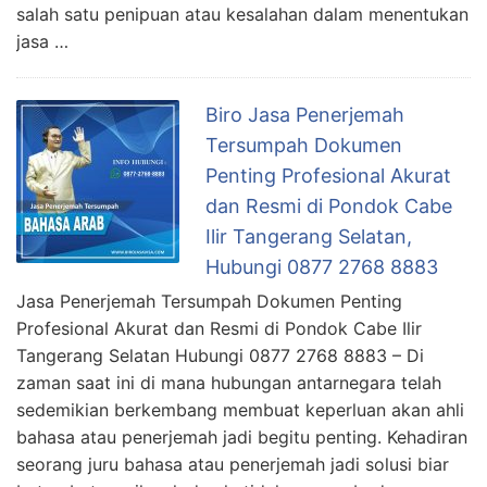
salah satu penipuan atau kesalahan dalam menentukan
jasa …
Biro Jasa Penerjemah
Tersumpah Dokumen
Penting Profesional Akurat
dan Resmi di Pondok Cabe
Ilir Tangerang Selatan,
Hubungi 0877 2768 8883
Jasa Penerjemah Tersumpah Dokumen Penting
Profesional Akurat dan Resmi di Pondok Cabe Ilir
Tangerang Selatan Hubungi 0877 2768 8883 – Di
zaman saat ini di mana hubungan antarnegara telah
sedemikian berkembang membuat keperluan akan ahli
bahasa atau penerjemah jadi begitu penting. Kehadiran
seorang juru bahasa atau penerjemah jadi solusi biar