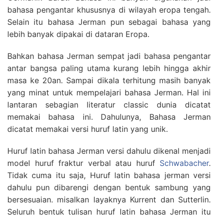
bahasa pengantar khususnya di wilayah eropa tengah.
Selain itu bahasa Jerman pun sebagai bahasa yang
lebih banyak dipakai di dataran Eropa.
Bahkan bahasa Jerman sempat jadi bahasa pengantar
antar bangsa paling utama kurang lebih hingga akhir
masa ke 20an. Sampai dikala terhitung masih banyak
yang minat untuk mempelajari bahasa Jerman. Hal ini
lantaran sebagian literatur classic dunia dicatat
memakai bahasa ini. Dahulunya, Bahasa Jerman
dicatat memakai versi huruf latin yang unik.
Huruf latin bahasa Jerman versi dahulu dikenal menjadi
model huruf fraktur verbal atau huruf
Schwabacher
.
Tidak cuma itu saja, Huruf latin bahasa jerman versi
dahulu pun dibarengi dengan bentuk sambung yang
bersesuaian. misalkan layaknya Kurrent dan Sutterlin.
Seluruh bentuk tulisan huruf latin bahasa Jerman itu