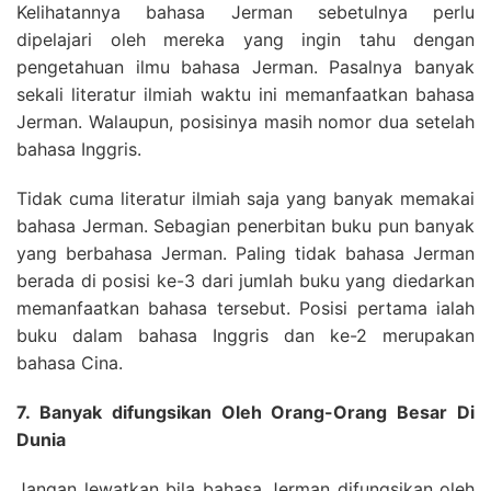
Kelihatannya bahasa Jerman sebetulnya perlu
dipelajari oleh mereka yang ingin tahu dengan
pengetahuan ilmu bahasa Jerman. Pasalnya banyak
sekali literatur ilmiah waktu ini memanfaatkan bahasa
Jerman. Walaupun, posisinya masih nomor dua setelah
bahasa Inggris.
Tidak cuma literatur ilmiah saja yang banyak memakai
bahasa Jerman. Sebagian penerbitan buku pun banyak
yang berbahasa Jerman. Paling tidak bahasa Jerman
berada di posisi ke-3 dari jumlah buku yang diedarkan
memanfaatkan bahasa tersebut. Posisi pertama ialah
buku dalam bahasa Inggris dan ke-2 merupakan
bahasa Cina.
7. Banyak difungsikan Oleh Orang-Orang Besar Di
Dunia
Jangan lewatkan bila bahasa Jerman difungsikan oleh