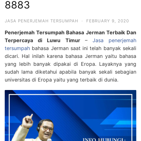
8883
JASA PENERJEMAH TERSUMPAH
·
FEBRUARY 9, 2020
Penerjemah Tersumpah Bahasa Jerman Terbaik Dan
Terpercaya di Luwu Timur
–
Jasa penerjemah
tersumpah
bahasa Jerman saat ini telah banyak sekali
dicari. Hal inilah karena bahasa Jerman yaitu bahasa
yang lebih banyak dipakai di Eropa. Layaknya yang
sudah lama diketahui apabila banyak sekali sebagian
universitas di Eropa yaitu yang terbaik di dunia.