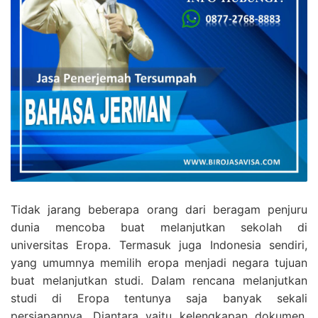
Tidak jarang beberapa orang dari beragam penjuru
dunia mencoba buat melanjutkan sekolah di
universitas Eropa. Termasuk juga Indonesia sendiri,
yang umumnya memilih eropa menjadi negara tujuan
buat melanjutkan studi. Dalam rencana melanjutkan
studi di Eropa tentunya saja banyak sekali
persiapannya. Diantara yaitu kelengkapan dokumen,