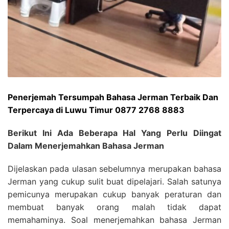
Penerjemah Tersumpah Bahasa Jerman Terbaik Dan
Terpercaya di Luwu Timur 0877 2768 8883
Berikut Ini Ada Beberapa Hal Yang Perlu Diingat
Dalam Menerjemahkan Bahasa Jerman
Dijelaskan pada ulasan sebelumnya merupakan bahasa
Jerman yang cukup sulit buat dipelajari. Salah satunya
pemicunya merupakan cukup banyak peraturan dan
membuat banyak orang malah tidak dapat
memahaminya. Soal menerjemahkan bahasa Jerman