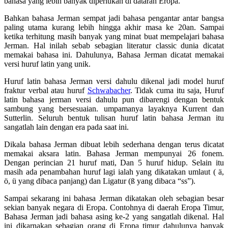
bahasa yang lebih banyak diperlukan di dataran Eropa.
Bahkan bahasa Jerman sempat jadi bahasa pengantar antar bangsa
paling utama kurang lebih hingga akhir masa ke 20an. Sampai
ketika terhitung masih banyak yang minat buat mempelajari bahasa
Jerman. Hal inilah sebab sebagian literatur classic dunia dicatat
memakai bahasa ini. Dahulunya, Bahasa Jerman dicatat memakai
versi huruf latin yang unik.
Huruf latin bahasa Jerman versi dahulu dikenal jadi model huruf
fraktur verbal atau huruf
Schwabacher
. Tidak cuma itu saja, Huruf
latin bahasa jerman versi dahulu pun dibarengi dengan bentuk
sambung yang bersesuaian. umpamanya layaknya Kurrent dan
Sutterlin. Seluruh bentuk tulisan huruf latin bahasa Jerman itu
sangatlah lain dengan era pada saat ini.
Dikala bahasa Jerman dibuat lebih sederhana dengan terus dicatat
memakai aksara latin. Bahasa Jerman mempunyai 26 fonem.
Dengan perincian 21 huruf mati, Dan 5 huruf hidup. Selain itu
masih ada penambahan huruf lagi ialah yang dikatakan umlaut ( ä,
ö, ü yang dibaca panjang) dan Ligatur (ß yang dibaca “ss”).
Sampai sekarang ini bahasa Jerman dikatakan oleh sebagian besar
sekian banyak negara di Eropa. Contohnya di daerah Eropa Timur,
Bahasa Jerman jadi bahasa asing ke-2 yang sangatlah dikenal. Hal
ini dikarnakan sebagian orang di Eropa timur dahulunya banyak