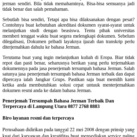
jerman sendiri. Bila tidak memahaminya, Bisa-bisa semuanya jadi
tidak benar dan salah pemahaman.
Sebutlah bisa sendiri, Tetapi apa bisa dilaksanakan dengan pesat?
Contohnya buat kebutuhan akreditasi dokumen syarat-syarat untuk
melanjutkan studi dengan beasiswa. Tentu pihak universitas
memberi tenggat waktu buat segera melengkapi dokumen. Sebelum
dilegalisasi, Dokumen pribadi layaknya ijazah dan transkrip perlu
diterjemahkan dahulu ke bahasa Jerman.
Terutama buat yang ingin melanjutkan kuliah di Eropa. Biar tidak
repot dan pasti benar, seharusnya berikan yang perlu terjemahkan
dokumennya pada jasa penerjemah tersumpah bahasa Jerman. Salah
satunya jasa penerjemah tersumpah bahasa Jerman terbaik dan dapat
dipercaya ialah Jangkar Grups. Pastikan saja buat memilih kami
ketika anda membutuhkan solusi cepat untuuk menterjemahkan
dokumen resmi anda ke dalam bahasa Jerman.
Penerjemah Tersumpah Bahasa Jerman Terbaik Dan
Terpercaya di Lampung Utara 0877 2768 8883
Biro layanan resmi dan terpercaya
Perusahaan didirikan pada tanggal 22 mei 2008 dengan prinsip yang
kuat dari karyawan dan kreatifitas buat menyediakan service paling