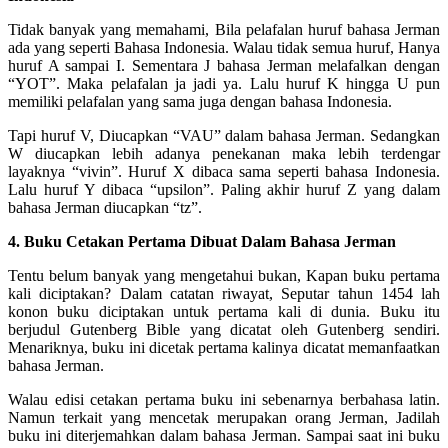
Tidak banyak yang memahami, Bila pelafalan huruf bahasa Jerman
ada yang seperti Bahasa Indonesia. Walau tidak semua huruf, Hanya
huruf A sampai I. Sementara J bahasa Jerman melafalkan dengan
“YOT”. Maka pelafalan ja jadi ya. Lalu huruf K hingga U pun
memiliki pelafalan yang sama juga dengan bahasa Indonesia.
Tapi huruf V, Diucapkan “VAU” dalam bahasa Jerman. Sedangkan
W diucapkan lebih adanya penekanan maka lebih terdengar
layaknya “vivin”. Huruf X dibaca sama seperti bahasa Indonesia.
Lalu huruf Y dibaca “upsilon”. Paling akhir huruf Z yang dalam
bahasa Jerman diucapkan “tz”.
4. Buku Cetakan Pertama Dibuat Dalam Bahasa Jerman
Tentu belum banyak yang mengetahui bukan, Kapan buku pertama
kali diciptakan? Dalam catatan riwayat, Seputar tahun 1454 lah
konon buku diciptakan untuk pertama kali di dunia. Buku itu
berjudul Gutenberg Bible yang dicatat oleh Gutenberg sendiri.
Menariknya, buku ini dicetak pertama kalinya dicatat memanfaatkan
bahasa Jerman.
Walau edisi cetakan pertama buku ini sebenarnya berbahasa latin.
Namun terkait yang mencetak merupakan orang Jerman, Jadilah
buku ini diterjemahkan dalam bahasa Jerman. Sampai saat ini buku