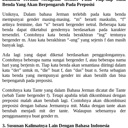
Benda Yang Akan Berpengaruh Pada Preposisi
Uniknya, Dalam bahasa Jerman terlebih pada kata benda
mempunyai gender masing-masing. “m” berarti maskulin, “f”
artinya feminine, dan “n” berarti bergender netral. Beberapa kata
benda dapat diketahui gendernya berdasarkan pada karakter
tersendiri. Contohnya kata benda berakhiran “ing” tentunya
bergender m. Atau kata berakhiran “-ung” yang sejenis f dan masih
banyak lagi.
Ada lagi yang dapat dikenal berdasarkan penggolongannya.
Contohnya beberapa nama sungai bergender f, atau beberapa nama
hari yang berjenis m. Tiap kata benda akan senantiasa diiringi dalam
kata “der” untuk m, “die” buat f, dan “das” buat n. Serta sebagian
kata benda yang mempunyai gender ini akan beralih dan bisa
berpengaruh pada preposisi.
Contohnya kata Tante yang dalam Bahasa Jerman dicatat die Tante
(sebab Tante bergender f). Tetapi apabila telah dikombinasi dengan
preposisi malah akan berubah lagi. Contohnya akan dikombinasi
preposisi dengan bahasa Jermannya mit. Maka dengan tante akan
berubah menjadi mit der tante. Walaupun sebenarnya der
penggunaannya buat gender m.
3. Susunan Kalimatnya Lain Dengan Bahasa Indonesia