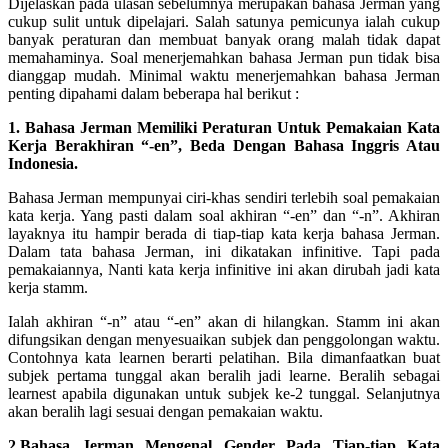
Dijelaskan pada ulasan sebelumnya merupakan bahasa Jerman yang
cukup sulit untuk dipelajari. Salah satunya pemicunya ialah cukup
banyak peraturan dan membuat banyak orang malah tidak dapat
memahaminya. Soal menerjemahkan bahasa Jerman pun tidak bisa
dianggap mudah. Minimal waktu menerjemahkan bahasa Jerman
penting dipahami dalam beberapa hal berikut :
1. Bahasa Jerman Memiliki Peraturan Untuk Pemakaian Kata
Kerja Berakhiran “-en”, Beda Dengan Bahasa Inggris Atau
Indonesia.
Bahasa Jerman mempunyai ciri-khas sendiri terlebih soal pemakaian
kata kerja. Yang pasti dalam soal akhiran “-en” dan “-n”. Akhiran
layaknya itu hampir berada di tiap-tiap kata kerja bahasa Jerman.
Dalam tata bahasa Jerman, ini dikatakan infinitive. Tapi pada
pemakaiannya, Nanti kata kerja infinitive ini akan dirubah jadi kata
kerja stamm.
Ialah akhiran “-n” atau “-en” akan di hilangkan. Stamm ini akan
difungsikan dengan menyesuaikan subjek dan penggolongan waktu.
Contohnya kata learnen berarti pelatihan. Bila dimanfaatkan buat
subjek pertama tunggal akan beralih jadi learne. Beralih sebagai
learnest apabila digunakan untuk subjek ke-2 tunggal. Selanjutnya
akan beralih lagi sesuai dengan pemakaian waktu.
2.Bahasa Jerman Mengenal Gender Pada Tiap-tiap Kata