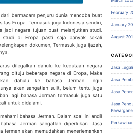
March 202
February 2
g dari bermacam penjuru dunia mencoba buat
sitas Eropa. Termasuk juga Indonesia sendiri,
January 2
jadi negara tujuan buat melanjutkan studi.
August 20
 studi di Eropa pasti saja banyak sekali
 kelengkapan dokumen, Termasuk juga ijazah,
nya.
CATEGO
rus dilegalkan dahulu ke kedutaan negara
Jasa Legali
 yang dituju beberapa negara di Eropa, Maka
Jasa Pemb
ahkan dahulu ke bahasa Jerman. Ingin
unya akan sangatlah sulit, belum tentu juga
Jasa Pene
mbah lagi bahasa Jerman termasuk juga satu
ali untuk didalami.
Jasa Peng
Kewargane
mahami bahasa Jerman. Dalam soal ini andil
Perkawina
bahasa Jerman sangatlah diperlukan. Jasa
sa jerman akan memudahkan menerjemahkan