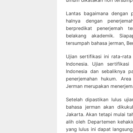
umum dikatakan non tersump
Lantas bagaimana dengan p
halnya dengan penerjem
berpredikat penerjemah t
belakang akademik. Siap
tersumpah bahasa jerman, Bera
Ujian sertifikasi ini rata-ra
Indonesia. Ujian sertifika
Indonesia dan sebaliknya 
penerjemahan hukum. Area
Jerman merupakan menerjem
Setelah dipastikan lulus uji
bahasa jerman akan dikuku
Jakarta. Akan tetapi mulai t
alih oleh Departemen kehak
yang lulus ini dapat langsun