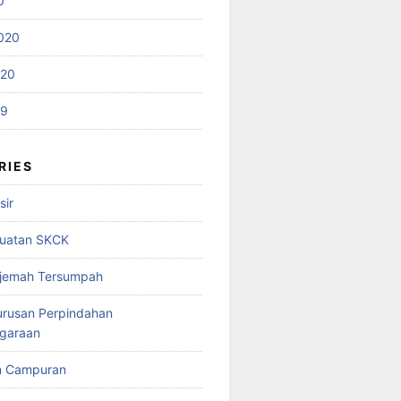
0
020
020
19
RIES
sir
uatan SKCK
rjemah Tersumpah
urusan Perpindahan
garaan
n Campuran