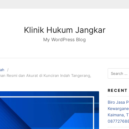
Klinik Hukum Jangkar
My WordPress Blog
pah
Search
n Resmi dan Akurat di Kunciran Indah Tangerang,
for:
RECENT
Biro Jasa 
Kewarganeg
Kaimana, T
08772768