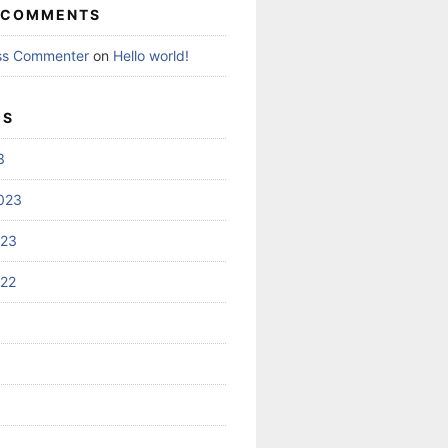
 COMMENTS
ss Commenter
on
Hello world!
ES
3
023
023
022