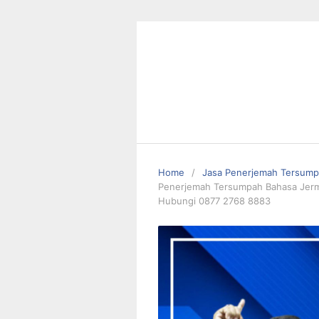
Skip
to
content
Home
Jasa Penerjemah Tersum
Penerjemah Tersumpah Bahasa Jerma
Hubungi 0877 2768 8883