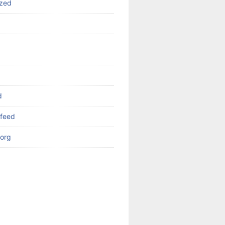
ized
d
feed
org