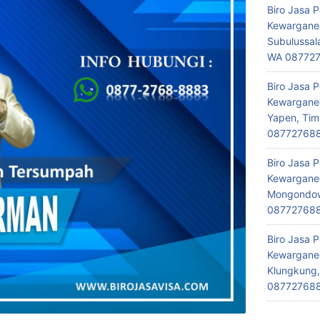
Biro Jasa 
Kewarganeg
Subulussal
WA 08772
Biro Jasa 
Kewarganeg
Yapen, Tim
08772768
Biro Jasa 
Kewarganeg
Mongondow,
08772768
Biro Jasa 
Kewarganeg
Klungkung,
08772768