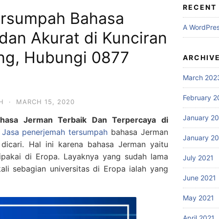
RECENT
ersumpah Bahasa
A WordPre
dan Akurat di Kunciran
ng, Hubungi 0877
ARCHIV
March 202
February 2
H
·
MARCH 15, 2020
January 2
hasa Jerman Terbaik Dan Terpercaya di
–
Jasa penerjemah tersumpah
bahasa Jerman
January 2
 dicari. Hal ini karena bahasa Jerman yaitu
ipakai di Eropa. Layaknya yang sudah lama
July 2021
ali sebagian universitas di Eropa ialah yang
June 2021
May 2021
April 2021