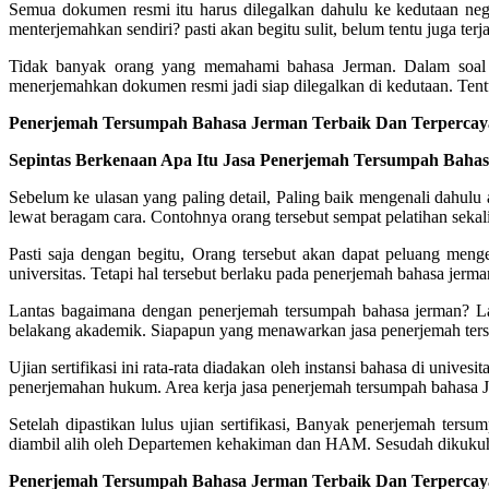
Semua dokumen resmi itu harus dilegalkan dahulu ke kedutaan neg
menterjemahkan sendiri? pasti akan begitu sulit, belum tentu juga te
Tidak banyak orang yang memahami bahasa Jerman. Dalam soal i
menerjemahkan dokumen resmi jadi siap dilegalkan di kedutaan. Tent
Penerjemah Tersumpah Bahasa Jerman Terbaik Dan Terpercaya 
Sepintas Berkenaan Apa Itu Jasa Penerjemah Tersumpah Baha
Sebelum ke ulasan yang paling detail, Paling baik mengenali dahul
lewat beragam cara. Contohnya orang tersebut sempat pelatihan sekalig
Pasti saja dengan begitu, Orang tersebut akan dapat peluang meng
universitas. Tetapi hal tersebut berlaku pada penerjemah bahasa je
Lantas bagaimana dengan penerjemah tersumpah bahasa jerman? 
belakang akademik. Siapapun yang menawarkan jasa penerjemah tersum
Ujian sertifikasi ini rata-rata diadakan oleh instansi bahasa di uni
penerjemahan hukum. Area kerja jasa penerjemah tersumpah bahasa
Setelah dipastikan lulus ujian sertifikasi, Banyak penerjemah te
diambil alih oleh Departemen kehakiman dan HAM. Sesudah dikukuhka
Penerjemah Tersumpah Bahasa Jerman Terbaik Dan Terpercaya 