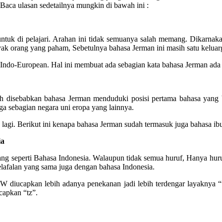
 Baca ulasan sedetailnya mungkin di bawah ini :
 untuk di pelajari. Arahan ini tidak semuanya salah memang. Dikarna
ak orang yang paham, Sebetulnya bahasa Jerman ini masih satu keluar
Indo-European. Hal ini membuat ada sebagian kata bahasa Jerman ada k
lah disebabkan bahasa Jerman menduduki posisi pertama bahasa yang b
a sebagian negara uni eropa yang lainnya.
lagi. Berikut ini kenapa bahasa Jerman sudah termasuk juga bahasa ib
ia
ang seperti Bahasa Indonesia. Walaupun tidak semua huruf, Hanya hu
elafalan yang sama juga dengan bahasa Indonesia.
diucapkan lebih adanya penekanan jadi lebih terdengar layaknya “vi
capkan “tz”.