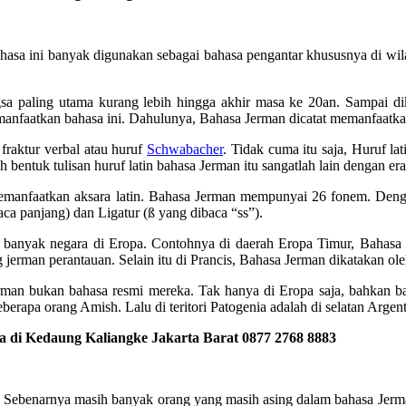
hasa ini banyak digunakan sebagai bahasa pengantar khususnya di wila
a paling utama kurang lebih hingga akhir masa ke 20an. Sampai dik
memanfaatkan bahasa ini. Dahulunya, Bahasa Jerman dicatat memanfaatkan
fraktur verbal atau huruf
Schwabacher
. Tidak cuma itu saja, Huruf l
bentuk tulisan huruf latin bahasa Jerman itu sangatlah lain dengan era
memanfaatkan aksara latin. Bahasa Jerman mempunyai 26 fonem. Dengan
aca panjang) dan Ligatur (ß yang dibaca “ss”).
n banyak negara di Eropa. Contohnya di daerah Eropa Timur, Bahasa J
 jerman perantauan. Selain itu di Prancis, Bahasa Jerman dikatakan ol
rman bukan bahasa resmi mereka. Tak hanya di Eropa saja, bahkan ba
erapa orang Amish. Lalu di teritori Patogenia adalah di selatan Arge
di Kedaung Kaliangke Jakarta Barat 0877 2768 8883
pa, Sebenarnya masih banyak orang yang masih asing dalam bahasa Je