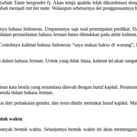
sebab Tante bergender f). Akan tetapi apabila telah dikombinasi de
ubah menjadi mit der tante. Walaupun sebenarnya der penggunaannya b
nya bahasa Indonesia. Umpamanya saja soal penempatan predikat. Dal
t dalam pemanfaatan bahasa Jerman harus diletakkan pada akhir kalimat
. Contohnya kalimat bahasa Indonesia “saya makan bakso di warung”,
alam bahasa Jerman. Untuk yang tidak biasa, kalimat ini akan sangat
isan kata benda yang senantiasa diawali dengan huruf kapital. Peratura
 benda dalam bahasa Jerman.
i dari pemakaian gender, dan terus ditulis memakai huruf kapital. M
ntuk waktu
 banyak bentuk waktu. Selanjutnya bentuk waktu ini akan memengaru