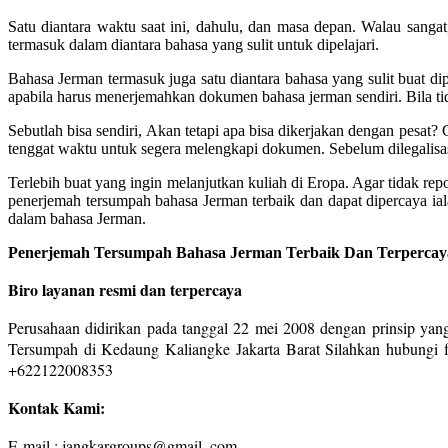
Satu diantara waktu saat ini, dahulu, dan masa depan. Walau sang
termasuk dalam diantara bahasa yang sulit untuk dipelajari.
Bahasa Jerman termasuk juga satu diantara bahasa yang sulit buat dip
apabila harus menerjemahkan dokumen bahasa jerman sendiri. Bila t
Sebutlah bisa sendiri, Akan tetapi apa bisa dikerjakan dengan pesat
tenggat waktu untuk segera melengkapi dokumen. Sebelum dilegalisas
Terlebih buat yang ingin melanjutkan kuliah di Eropa. Agar tidak re
penerjemah tersumpah bahasa Jerman terbaik dan dapat dipercaya i
dalam bahasa Jerman.
Penerjemah Tersumpah Bahasa Jerman Terbaik Dan Terpercaya 
Biro layanan resmi dan terpercaya
Perusahaan didirikan pada tanggal 22 mei 2008 dengan prinsip yang
Tersumpah di Kedaung Kaliangke Jakarta Barat Silahkan hubungi f
+622122008353
Kontak Kami:
E-mail : jangkargroups@gmail. com