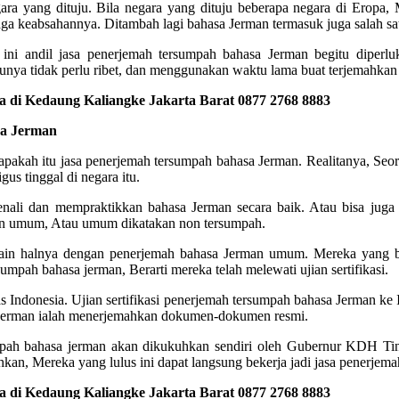
ara yang dituju. Bila negara yang dituju beberapa negara di Eropa,
rjaga keabsahannya. Ditambah lagi bahasa Jerman termasuk juga salah sat
ni andil jasa penerjemah tersumpah bahasa Jerman begitu diperl
unya tidak perlu ribet, dan menggunakan waktu lama buat terjemahkan 
di Kedaung Kaliangke Jakarta Barat 0877 2768 8883
sa Jerman
u apakah itu jasa penerjemah tersumpah bahasa Jerman. Realitanya, Se
us tinggal di negara itu.
enali dan mempraktikkan bahasa Jerman secara baik. Atau bisa juga 
rman umum, Atau umum dikatakan non tersumpah.
Lain halnya dengan penerjemah bahasa Jerman umum. Mereka yang b
pah bahasa jerman, Berarti mereka telah melewati ujian sertifikasi.
vesitas Indonesia. Ujian sertifikasi penerjemah tersumpah bahasa Jerman
 Jerman ialah menerjemahkan dokumen-dokumen resmi.
rsumpah bahasa jerman akan dikukuhkan sendiri oleh Gubernur KDH T
n, Mereka yang lulus ini dapat langsung bekerja jadi jasa penerjema
di Kedaung Kaliangke Jakarta Barat 0877 2768 8883