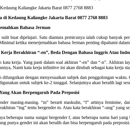
di Kedaung Kaliangke Jakarta Barat 0877 2768 8883
rjemahkan Bahasa Jerman
 sulit buat dipelajari. Satu diantara pemicunya ialah cukup banyak 
inimal ketika menerjemahkan bahasa Jerman penting dipahami dalam b
Kerja Berakhiran “-en”, Beda Dengan Bahasa Inggris Atau Indon
 kata kerja. Yang pasti dalam soal akhiran “-en” dan “-n”. Akhiran lay
annya, Nanti kata kerja infinitive ini akan dirubah sebagai kata kerja s
n difungsikan dengan menyesuaikan subjek dan penggolongan waktu. Co
la digunakan untuk subjek ke-2 tunggal. Selanjutnya akan beralih lagi s
Yang Akan Berpengaruh Pada Preposisi
er masing-masing. “m” berarti maskulin, “f” artinya feminine, dan 
rakhiran “ing” tentu bergender m. Atau kata berakhiran “-ung” yang sej
a beberapa nama sungai bergender f, atau beberapa nama hari yang ber
yang punya gender ini akan beralih dan bisa berpengaruh pada preposisi