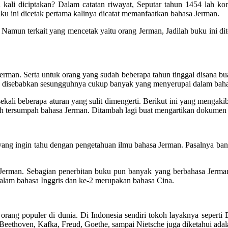
li diciptakan? Dalam catatan riwayat, Seputar tahun 1454 lah kono
ku ini dicetak pertama kalinya dicatat memanfaatkan bahasa Jerman.
. Namun terkait yang mencetak yaitu orang Jerman, Jadilah buku ini di
rman. Serta untuk orang yang sudah beberapa tahun tinggal disana 
ya disebabkan sesungguhnya cukup banyak yang menyerupai dalam baha
sekali beberapa aturan yang sulit dimengerti. Berikut ini yang meng
ah tersumpah bahasa Jerman. Ditambah lagi buat mengartikan dokumen 
yang ingin tahu dengan pengetahuan ilmu bahasa Jerman. Pasalnya banya
Jerman. Sebagian penerbitan buku pun banyak yang berbahasa Jerman.
dalam bahasa Inggris dan ke-2 merupakan bahasa Cina.
rang populer di dunia. Di Indonesia sendiri tokoh layaknya seperti 
 Beethoven, Kafka, Freud, Goethe, sampai Nietsche juga diketahui ada