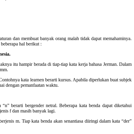
peraturan dan membuat banyak orang malah tidak dapat memahaminya.
eberapa hal berikut :
esia.
aknya itu hampir berada di tiap-tiap kata kerja bahasa Jerman. Dalam
tamm.
ntohnya kata learnen berarti kursus. Apabila diperlukan buat subjek
esuai dengan pemanfaatan waktu.
“n” berarti bergender netral. Beberapa kata benda dapat diketahui
enis f dan masih banyak lagi.
jenis m. Tiap kata benda akan senantiasa diiringi dalam kata “der”
.