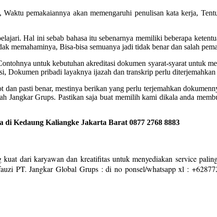
at, Waktu pemakaiannya akan memengaruhi penulisan kata kerja, Tentu
elajari. Hal ini sebab bahasa itu sebenarnya memiliki beberapa ketentu
idak memahaminya, Bisa-bisa semuanya jadi tidak benar dan salah pe
? Contohnya untuk kebutuhan akreditasi dokumen syarat-syarat untuk m
i, Dokumen pribadi layaknya ijazah dan transkrip perlu diterjemahkan
pot dan pasti benar, mestinya berikan yang perlu terjemahkan dokumen
alah Jangkar Grups. Pastikan saja buat memilih kami dikala anda mem
di Kedaung Kaliangke Jakarta Barat 0877 2768 8883
 kuat dari karyawan dan kreatifitas untuk menyediakan service paling
auzi PT. Jangkar Global Grups : di no ponsel/whatsapp xl : +6287