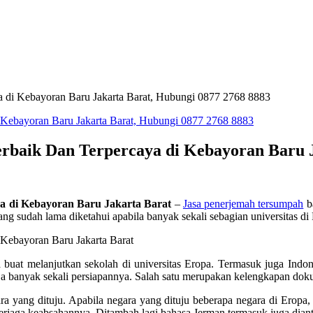
 di Kebayoran Baru Jakarta Barat, Hubungi 0877 2768 8883
baik Dan Terpercaya di Kebayoran Baru J
a di Kebayoran Baru Jakarta Barat
–
Jasa penerjemah tersumpah
ba
g sudah lama diketahui apabila banyak sekali sebagian universitas di E
buat melanjutkan sekolah di universitas Eropa. Termasuk juga Indon
aja banyak sekali persiapannya. Salah satu merupakan kelengkapan doku
ra yang dituju. Apabila negara yang dituju beberapa negara di Eropa
 terjaga keabsahannya. Ditambah lagi bahasa Jerman termasuk juga dianta