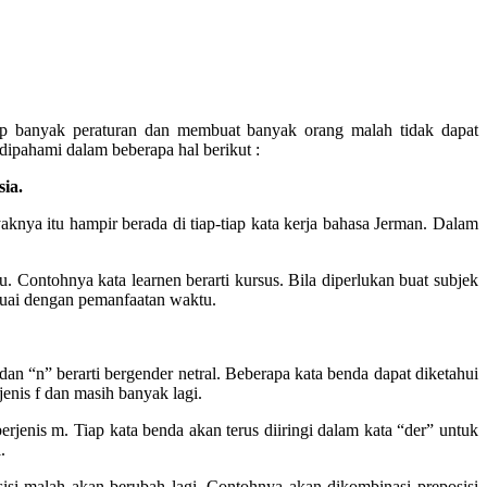
kup banyak peraturan dan membuat banyak orang malah tidak dapat
pahami dalam beberapa hal berikut :
ia.
aknya itu hampir berada di tiap-tiap kata kerja bahasa Jerman. Dalam
Contohnya kata learnen berarti kursus. Bila diperlukan buat subjek
sesuai dengan pemanfaatan waktu.
n “n” berarti bergender netral. Beberapa kata benda dapat diketahui
enis f dan masih banyak lagi.
jenis m. Tiap kata benda akan terus diiringi dalam kata “der” untuk
.
sisi malah akan berubah lagi. Contohnya akan dikombinasi preposisi