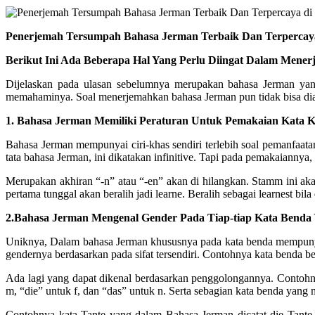
Penerjemah Tersumpah Bahasa Jerman Terbaik Dan Terpercaya
Berikut Ini Ada Beberapa Hal Yang Perlu Diingat Dalam Mene
Dijelaskan pada ulasan sebelumnya merupakan bahasa Jerman yang
memahaminya. Soal menerjemahkan bahasa Jerman pun tidak bisa dia
1. Bahasa Jerman Memiliki Peraturan Untuk Pemakaian Kata Ke
Bahasa Jerman mempunyai ciri-khas sendiri terlebih soal pemanfaatan
tata bahasa Jerman, ini dikatakan infinitive. Tapi pada pemakaiannya, 
Merupakan akhiran “-n” atau “-en” akan di hilangkan. Stamm ini ak
pertama tunggal akan beralih jadi learne. Beralih sebagai learnest bi
2.Bahasa Jerman Mengenal Gender Pada Tiap-tiap Kata Benda 
Uniknya, Dalam bahasa Jerman khususnya pada kata benda mempunyai g
gendernya berdasarkan pada sifat tersendiri. Contohnya kata benda be
Ada lagi yang dapat dikenal berdasarkan penggolongannya. Contohnya
m, “die” untuk f, dan “das” untuk n. Serta sebagian kata benda yang
Contohnya kata Tante yang dalam Bahasa Jerman dicatat die Tante (