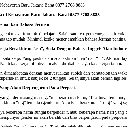
 di Kebayoran Baru Jakarta Barat 0877 2768 8883
rjemahkan Bahasa Jerman
 cukup sulit untuk dipelajari. Salah satunya pemicunya ialah cu
nggap mudah. Minimal ketika menerjemahkan bahasa Jerman penting di
rja Berakhiran “-en”, Beda Dengan Bahasa Inggris Atau Indones
 kata kerja. Yang pasti dalam soal akhiran “-en” dan “-n”. Akhiran lay
Nanti kata kerja infinitive ini akan dirubah sebagai kata kerja stamm.
an dimanfaatkan dengan menyesuaikan subjek dan penggolongan waktu. 
la diperlukan untuk subjek ke-2 tunggal. Selanjutnya akan beralih lagi 
Yang Akan Berpengaruh Pada Preposisi
ender masing-masing. “m” berarti maskulin, “f” artinya feminine, da
rakhiran “ing” tentu bergender m. Atau kata berakhiran “-ung” yang sej
 beberapa nama sungai bergender f, atau beberapa nama hari yang ber
 mempunyai gender ini akan beralih dan bisa berpengaruh pada preposisi
sebab Tante bergender f). Tapi bila telah dikombinasi dengan prepo