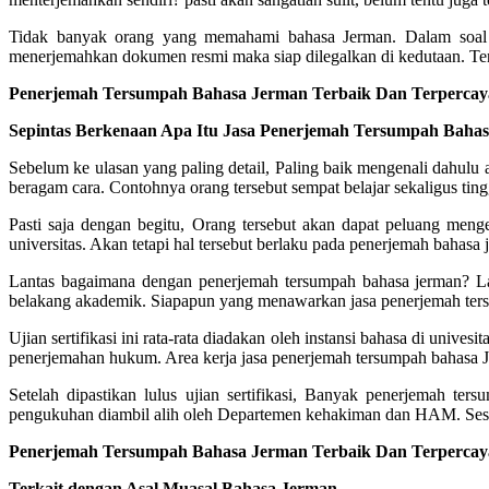
Tidak banyak orang yang memahami bahasa Jerman. Dalam soal i
menerjemahkan dokumen resmi maka siap dilegalkan di kedutaan. Ten
Penerjemah Tersumpah Bahasa Jerman Terbaik Dan Terpercaya
Sepintas Berkenaan Apa Itu Jasa Penerjemah Tersumpah Baha
Sebelum ke ulasan yang paling detail, Paling baik mengenali dahulu
beragam cara. Contohnya orang tersebut sempat belajar sekaligus tingg
Pasti saja dengan begitu, Orang tersebut akan dapat peluang meng
universitas. Akan tetapi hal tersebut berlaku pada penerjemah baha
Lantas bagaimana dengan penerjemah tersumpah bahasa jerman? 
belakang akademik. Siapapun yang menawarkan jasa penerjemah tersum
Ujian sertifikasi ini rata-rata diadakan oleh instansi bahasa di uni
penerjemahan hukum. Area kerja jasa penerjemah tersumpah bahas
Setelah dipastikan lulus ujian sertifikasi, Banyak penerjemah 
pengukuhan diambil alih oleh Departemen kehakiman dan HAM. Sesuda
Penerjemah Tersumpah Bahasa Jerman Terbaik Dan Terpercaya
Terkait dengan Asal Muasal Bahasa Jerman