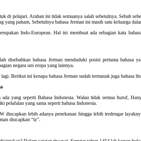
tuk di pelajari. Arahan ini tidak semuanya salah sebetulnya. Sebab s
ang yang paham, Sebetulnya bahasa Jerman ini masih satu keluarga dala
erupakan Indo-European. Hal ini membuat ada sebagian kata bahas
ilah disebabkan bahasa Jerman menduduki posisi pertama bahasa ya
agian negara uni eropa yang lainnya.
lagi. Berikut ini kenapa bahasa Jerman sudah termasuk juga bahasa ib
ia
n ada yang seperti Bahasa Indonesia. Walau tidak semua huruf, Han
i pelafalan yang sama seperti bahasa Indonesia.
diucapkan lebih adanya penekanan hingga lebih terdengar layaknya
rman diucapkan “tz”.
ciptakan? Dalam catatan riwayat, Seputar tahun 1454 lah konon buku 