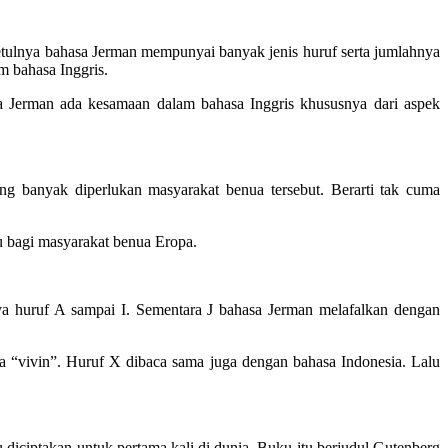
ebetulnya bahasa Jerman mempunyai banyak jenis huruf serta jumlahnya
m bahasa Inggris.
a Jerman ada kesamaan dalam bahasa Inggris khususnya dari aspek
ng banyak diperlukan masyarakat benua tersebut. Berarti tak cuma
u bagi masyarakat benua Eropa.
ya huruf A sampai I. Sementara J bahasa Jerman melafalkan dengan
 “vivin”. Huruf X dibaca sama juga dengan bahasa Indonesia. Lalu
diciptakan untuk pertama kali di dunia. Buku itu berjudul Gutenberg