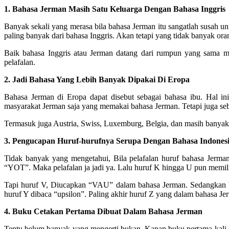
1. Bahasa Jerman Masih Satu Keluarga Dengan Bahasa Inggris
Banyak sekali yang merasa bila bahasa Jerman itu sangatlah susah un
paling banyak dari bahasa Inggris. Akan tetapi yang tidak banyak or
Baik bahasa Inggris atau Jerman datang dari rumpun yang sama m
pelafalan.
2. Jadi Bahasa Yang Lebih Banyak Dipakai Di Eropa
Bahasa Jerman di Eropa dapat disebut sebagai bahasa ibu. Hal in
masyarakat Jerman saja yang memakai bahasa Jerman. Tetapi juga seb
Termasuk juga Austria, Swiss, Luxemburg, Belgia, dan masih banyak 
3. Pengucapan Huruf-hurufnya Serupa Dengan Bahasa Indones
Tidak banyak yang mengetahui, Bila pelafalan huruf bahasa Jerma
“YOT”. Maka pelafalan ja jadi ya. Lalu huruf K hingga U pun memilik
Tapi huruf V, Diucapkan “VAU” dalam bahasa Jerman. Sedangkan W 
huruf Y dibaca “upsilon”. Paling akhir huruf Z yang dalam bahasa Je
4. Buku Cetakan Pertama Dibuat Dalam Bahasa Jerman
Tentu belum banyak yang mengerti bukan, Kapan buku pertama kali di