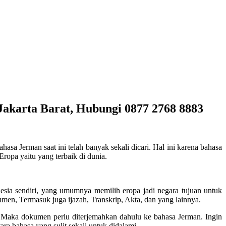
akarta Barat, Hubungi 0877 2768 8883
hasa Jerman saat ini telah banyak sekali dicari. Hal ini karena bahasa
ropa yaitu yang terbaik di dunia.
esia sendiri, yang umumnya memilih eropa jadi negara tujuan untuk
men, Termasuk juga ijazah, Transkrip, Akta, dan yang lainnya.
, Maka dokumen perlu diterjemahkan dahulu ke bahasa Jerman. Ingin
ra bahasa yang sulit sekali untuk didalami.