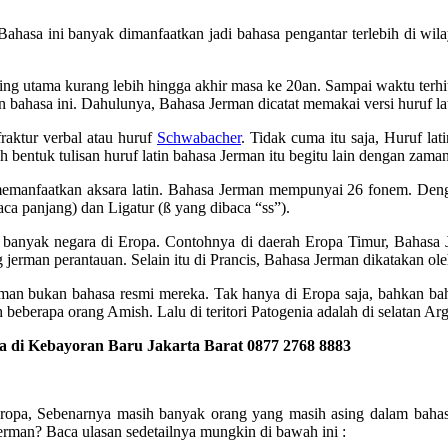
ahasa ini banyak dimanfaatkan jadi bahasa pengantar terlebih di wila
ing utama kurang lebih hingga akhir masa ke 20an. Sampai waktu terhi
an bahasa ini. Dahulunya, Bahasa Jerman dicatat memakai versi huruf la
fraktur verbal atau huruf
Schwabacher
. Tidak cuma itu saja, Huruf la
bentuk tulisan huruf latin bahasa Jerman itu begitu lain dengan zaman 
memanfaatkan aksara latin. Bahasa Jerman mempunyai 26 fonem. Dengan
aca panjang) dan Ligatur (ß yang dibaca “ss”).
n banyak negara di Eropa. Contohnya di daerah Eropa Timur, Bahasa J
 jerman perantauan. Selain itu di Prancis, Bahasa Jerman dikatakan ol
man bukan bahasa resmi mereka. Tak hanya di Eropa saja, bahkan ba
beberapa orang Amish. Lalu di teritori Patogenia adalah di selatan A
 di Kebayoran Baru Jakarta Barat 0877 2768 8883
 Eropa, Sebenarnya masih banyak orang yang masih asing dalam bah
Jerman? Baca ulasan sedetailnya mungkin di bawah ini :