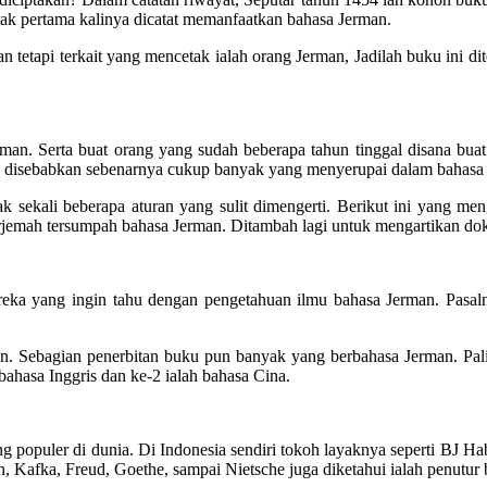
etak pertama kalinya dicatat memanfaatkan bahasa Jerman.
an tetapi terkait yang mencetak ialah orang Jerman, Jadilah buku ini d
man. Serta buat orang yang sudah beberapa tahun tinggal disana bu
ya disebabkan sebenarnya cukup banyak yang menyerupai dalam bahasa 
ak sekali beberapa aturan yang sulit dimengerti. Berikut ini yang 
erjemah tersumpah bahasa Jerman. Ditambah lagi untuk mengartikan do
eka yang ingin tahu dengan pengetahuan ilmu bahasa Jerman. Pasalny
n. Sebagian penerbitan buku pun banyak yang berbahasa Jerman. Pali
bahasa Inggris dan ke-2 ialah bahasa Cina.
 populer di dunia. Di Indonesia sendiri tokoh layaknya seperti BJ Hab
, Kafka, Freud, Goethe, sampai Nietsche juga diketahui ialah penutur