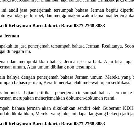
ni andil jasa penerjemah tersumpah bahasa Jerman begitu diperlu
tunya tidak perlu ribet, dan menggunakan waktu lama buat terjemahkan
 di Kebayoran Baru Jakarta Barat 0877 2768 8883
sa Jerman
 apakah itu jasa penerjemah tersumpah bahasa Jerman. Realitanya, Seo
al di negara itu.
enali dan mempraktikkan bahasa Jerman secara baik. Atau bisa juga 
sa jerman umum, Atau umum dibilang non tersumpah.
Lain halnya dengan penerjemah bahasa Jerman umum. Mereka yang b
pah bahasa jerman, Berarti mereka telah melewati ujian sertifikasi.
vesitas Indonesia. Ujian sertifikasi penerjemah tersumpah bahasa Jerman
a Jerman merupakan menerjemahkan dokumen-dokumen resmi.
tersumpah bahasa jerman akan dikukuhkan sendiri oleh Gubernur KDH
h dikukuhkan, Mereka yang lulus ini dapat langsung bekerja jadi ja
 di Kebayoran Baru Jakarta Barat 0877 2768 8883