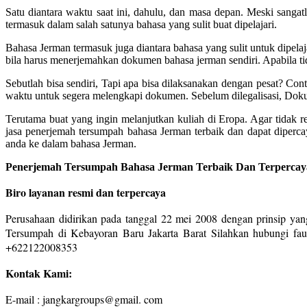
Satu diantara waktu saat ini, dahulu, dan masa depan. Meski sanga
termasuk dalam salah satunya bahasa yang sulit buat dipelajari.
Bahasa Jerman termasuk juga diantara bahasa yang sulit untuk dipelaj
bila harus menerjemahkan dokumen bahasa jerman sendiri. Apabila t
Sebutlah bisa sendiri, Tapi apa bisa dilaksanakan dengan pesat? Co
waktu untuk segera melengkapi dokumen. Sebelum dilegalisasi, Dokum
Terutama buat yang ingin melanjutkan kuliah di Eropa. Agar tidak 
jasa penerjemah tersumpah bahasa Jerman terbaik dan dapat diper
anda ke dalam bahasa Jerman.
Penerjemah Tersumpah Bahasa Jerman Terbaik Dan Terpercaya
Biro layanan resmi dan terpercaya
Perusahaan didirikan pada tanggal 22 mei 2008 dengan prinsip yang
Tersumpah di Kebayoran Baru Jakarta Barat Silahkan hubungi fau
+622122008353
Kontak Kami:
E-mail : jangkargroups@gmail. com