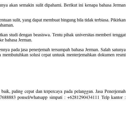
unya akan semakin sulit dipahami. Berikut ini kenapa bahasa Jerman
ntuan sulit, yang dapat membuat bingung bila tidak terbiasa. Pikirkan
mahaman.
tkan studi dengan beasiswa. Tentu pihak universitas memberi tenggat
 ke bahasa Jerman.
mennya pada jasa penerjemah tersumpah bahasa Jerman. Salah satunya
nda membutuhkan solusi cepat untuuk menterjemahkan dokumen resmi
 baik, paling cepat dan terpercaya pada pelanggan. Jasa Penerjemah
27688883 ponsel/whatsapp simpati : +6281290434111 Telp kantor :