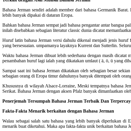
Bahasa Jerman sendiri adalah member dari bahasa Germanik Barat. B
lebih banyak dipakai di dataran Eropa.
Bahkan bahasa Jerman sempat jadi bahasa pengantar antar bangsa pal
inilah disebabkan sebagian literatur classic dunia dicatat memanfaatk
Huruf latin bahasa Jerman versi dahulu dikenal menjadi jenis huruf 
yang bersesuaian. umpamanya layaknya Kurrent dan Sutterlin. Seluruh 
Waktu bahasa Jerman dibuat lebih sederhana dengan masih dicatat 
penambahan huruf lagi ialah yang dikatakan umlaut ( ä, ö, ü yang dib
Sampai saat ini bahasa Jerman dikatakan oleh sebagian besar sekia
sebagian orang di Eropa timur dahulunya banyak ditempati oleh orang
Khususnya di wilayah Alsace-Lorraine, Meski tempatnya bahasa Jer
Serikat. Bahasa Jerman dengan aksen Pfalz banyak dimanfaatkan oleh 
Penerjemah Tersumpah Bahasa Jerman Terbaik Dan Terpercaya
Fakta-Fakta Menarik berkaitan dengan Bahasa Jerman
Walau sebagai salah satu bahasa yang lebih banyak diperlukan di
menarik buat diketahui. Maka apa fakta-fakta unik berkaitan bahasa 