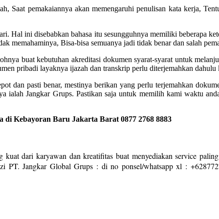
tlah, Saat pemakaiannya akan memengaruhi penulisan kata kerja, Tent
ari. Hal ini disebabkan bahasa itu sesungguhnya memiliki beberapa kete
idak memahaminya, Bisa-bisa semuanya jadi tidak benar dan salah pe
ntohnya buat kebutuhan akreditasi dokumen syarat-syarat untuk melanju
en pribadi layaknya ijazah dan transkrip perlu diterjemahkan dahulu
repot dan pasti benar, mestinya berikan yang perlu terjemahkan doku
caya ialah Jangkar Grups. Pastikan saja untuk memilih kami waktu a
 di Kebayoran Baru Jakarta Barat 0877 2768 8883
 kuat dari karyawan dan kreatifitas buat menyediakan service paling
zi PT. Jangkar Global Grups : di no ponsel/whatsapp xl : +62877