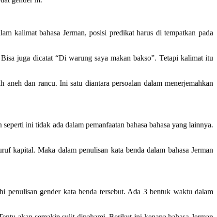
am kalimat bahasa Jerman, posisi predikat harus di tempatkan pada
Bisa juga dicatat “Di warung saya makan bakso”. Tetapi kalimat itu
h aneh dan rancu. Ini satu diantara persoalan dalam menerjemahkan
n seperti ini tidak ada dalam pemanfaatan bahasa bahasa yang lainnya.
uruf kapital. Maka dalam penulisan kata benda dalam bahasa Jerman
hi penulisan gender kata benda tersebut. Ada 3 bentuk waktu dalam
entu akan semakin sulit dipahami. Berikut ini kenapa bahasa Jerman