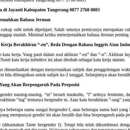
 di Jayanti Kabupaten Tangerang 0877 2768 8883
rjemahkan Bahasa Jerman
cukup sulit untuk dipelajari. Salah satunya pemicunya merupakan c
nggap mudah. Minimal ketika menerjemahkan bahasa Jerman penting di
Kerja Berakhiran “-en”, Beda Dengan Bahasa Inggris Atau Indon
 kata kerja. Yang pasti dalam soal akhiran “-en” dan “-n”. Akhiran lay
Nanti kata kerja infinitive ini akan dirubah sebagai kata kerja stamm.
an dimanfaatkan dengan menyesuaikan subjek dan penggolongan waktu.
nest bila difungsikan untuk subjek ke-2 tunggal. Selanjutnya akan beral
Yang Akan Berpengaruh Pada Preposisi
der masing-masing. “m” berarti maskulin, “f” artinya feminine, dan 
rakhiran “ing” tentunya bergender m. Atau kata berakhiran “-ung” yang
a beberapa nama sungai bergender f, atau beberapa nama hari yang ber
a yang mempunyai gender ini akan beralih dan bisa berpengaruh pada pre
(dikarnakan Tante bergender f). Tetapi bila telah dikombinasi den
ubah menjadi mit der tante. Walaupun sebenarnya der penggunaannya b