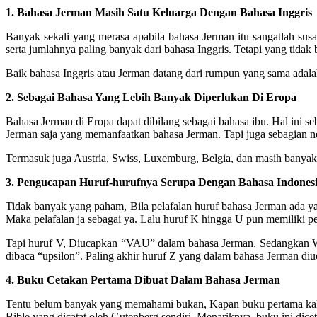
1. Bahasa Jerman Masih Satu Keluarga Dengan Bahasa Inggris
Banyak sekali yang merasa apabila bahasa Jerman itu sangatlah sus
serta jumlahnya paling banyak dari bahasa Inggris. Tetapi yang tida
Baik bahasa Inggris atau Jerman datang dari rumpun yang sama adala
2. Sebagai Bahasa Yang Lebih Banyak Diperlukan Di Eropa
Bahasa Jerman di Eropa dapat dibilang sebagai bahasa ibu. Hal ini 
Jerman saja yang memanfaatkan bahasa Jerman. Tapi juga sebagian ne
Termasuk juga Austria, Swiss, Luxemburg, Belgia, dan masih banyak 
3. Pengucapan Huruf-hurufnya Serupa Dengan Bahasa Indones
Tidak banyak yang paham, Bila pelafalan huruf bahasa Jerman ada y
Maka pelafalan ja sebagai ya. Lalu huruf K hingga U pun memiliki pe
Tapi huruf V, Diucapkan “VAU” dalam bahasa Jerman. Sedangkan W d
dibaca “upsilon”. Paling akhir huruf Z yang dalam bahasa Jerman diu
4. Buku Cetakan Pertama Dibuat Dalam Bahasa Jerman
Tentu belum banyak yang memahami bukan, Kapan buku pertama kali d
Bible yang dicatat oleh Gutenberg sendiri. Menariknya, buku ini dic