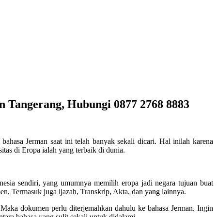
n Tangerang, Hubungi 0877 2768 8883
bahasa Jerman saat ini telah banyak sekali dicari. Hal inilah karena
tas di Eropa ialah yang terbaik di dunia.
nesia sendiri, yang umumnya memilih eropa jadi negara tujuan buat
en, Termasuk juga ijazah, Transkrip, Akta, dan yang lainnya.
, Maka dokumen perlu diterjemahkan dahulu ke bahasa Jerman. Ingin
tara bahasa yang sulit sekali untuk didalami.