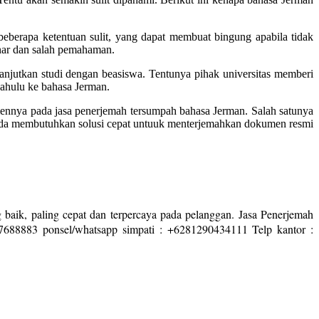
beberapa ketentuan sulit, yang dapat membuat bingung apabila tidak
enar dan salah pemahaman.
lanjutkan studi dengan beasiswa. Tentunya pihak universitas memberi
dahulu ke bahasa Jerman.
umennya pada jasa penerjemah tersumpah bahasa Jerman. Salah satunya
 anda membutuhkan solusi cepat untuuk menterjemahkan dokumen resmi
 baik, paling cepat dan terpercaya pada pelanggan. Jasa Penerjemah
7688883 ponsel/whatsapp simpati : +6281290434111 Telp kantor :