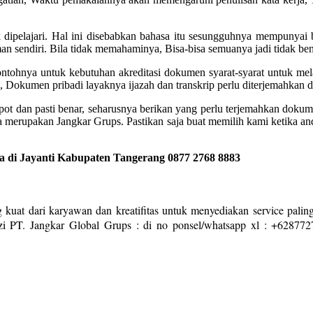
 dipelajari. Hal ini disebabkan bahasa itu sesungguhnya mempunyai 
an sendiri. Bila tidak memahaminya, Bisa-bisa semuanya jadi tidak b
Contohnya untuk kebutuhan akreditasi dokumen syarat-syarat untuk me
, Dokumen pribadi layaknya ijazah dan transkrip perlu diterjemahkan 
repot dan pasti benar, seharusnya berikan yang perlu terjemahkan dok
ya merupakan Jangkar Grups. Pastikan saja buat memilih kami ketika
 di Jayanti Kabupaten Tangerang 0877 2768 8883
 kuat dari karyawan dan kreatifitas untuk menyediakan service paling
zi PT. Jangkar Global Grups : di no ponsel/whatsapp xl : +628772