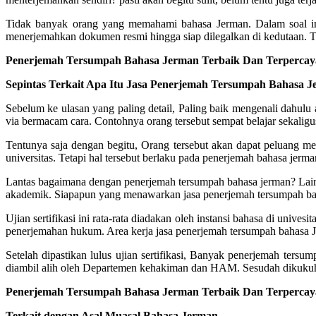
Tidak banyak orang yang memahami bahasa Jerman. Dalam soal in
menerjemahkan dokumen resmi hingga siap dilegalkan di kedutaan. Te
Penerjemah Tersumpah Bahasa Jerman Terbaik Dan Terpercaya
Sepintas Terkait Apa Itu Jasa Penerjemah Tersumpah Bahasa 
Sebelum ke ulasan yang paling detail, Paling baik mengenali dahul
via bermacam cara. Contohnya orang tersebut sempat belajar sekaligus 
Tentunya saja dengan begitu, Orang tersebut akan dapat peluang me
universitas. Tetapi hal tersebut berlaku pada penerjemah bahasa je
Lantas bagaimana dengan penerjemah tersumpah bahasa jerman? Lai
akademik. Siapapun yang menawarkan jasa penerjemah tersumpah bahas
Ujian sertifikasi ini rata-rata diadakan oleh instansi bahasa di uni
penerjemahan hukum. Area kerja jasa penerjemah tersumpah bahas
Setelah dipastikan lulus ujian sertifikasi, Banyak penerjemah te
diambil alih oleh Departemen kehakiman dan HAM. Sesudah dikukuhka
Penerjemah Tersumpah Bahasa Jerman Terbaik Dan Terpercaya
Terkait dengan Asal Muasal Bahasa Jerman