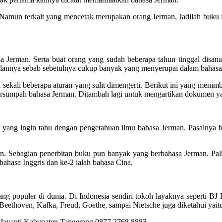
. Namun terkait yang mencetak merupakan orang Jerman, Jadilah buku i
 Jerman. Serta buat orang yang sudah beberapa tahun tinggal disa
falannya sebab sebetulnya cukup banyak yang menyerupai dalam bahasa
k sekali beberapa aturan yang sulit dimengerti. Berikut ini yang me
tersumpah bahasa Jerman. Ditambah lagi untuk mengartikan dokumen y
a yang ingin tahu dengan pengetahuan ilmu bahasa Jerman. Pasalnya ba
n. Sebagian penerbitan buku pun banyak yang berbahasa Jerman. Pali
bahasa Inggris dan ke-2 ialah bahasa Cina.
ng populer di dunia. Di Indonesia sendiri tokoh layaknya seperti BJ 
Beethoven, Kafka, Freud, Goethe, sampai Nietsche juga diketahui yait