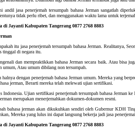
i andil jasa penerjemah tersumpah bahasa Jerman sangatlah diperl
ntunya tidak perlu ribet, dan menggunakan waktu lama untuk terjemah
 di Jayanti Kabupaten Tangerang 0877 2768 8883
Jerman
u apakah itu jasa penerjemah tersumpah bahasa Jerman. Realitanya, Se
tinggal di negara itu.
ngenali dan mempraktikkan bahasa Jerman secara baik. Atau bisa juga
rman umum, Atau umum dibilang non tersumpah.
n halnya dengan penerjemah bahasa Jerman umum. Mereka yang berpre
a jerman, Berarti mereka telah melewati ujian sertifikasi.
vesitas Indonesia. Ujian sertifikasi penerjemah tersumpah bahasa Jerman
a Jerman merupakan menerjemahkan dokumen-dokumen resmi.
rsumpah bahasa jerman akan dikukuhkan sendiri oleh Gubernur KDH Tin
n, Mereka yang lulus ini dapat langsung bekerja jadi jasa penerjema
 di Jayanti Kabupaten Tangerang 0877 2768 8883