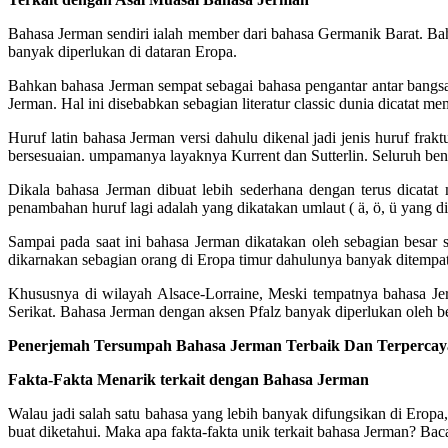
Bahasa Jerman sendiri ialah member dari bahasa Germanik Barat. Bah
banyak diperlukan di dataran Eropa.
Bahkan bahasa Jerman sempat sebagai bahasa pengantar antar bangsa
Jerman. Hal ini disebabkan sebagian literatur classic dunia dicatat m
Huruf latin bahasa Jerman versi dahulu dikenal jadi jenis huruf frakt
bersesuaian. umpamanya layaknya Kurrent dan Sutterlin. Seluruh bentu
Dikala bahasa Jerman dibuat lebih sederhana dengan terus dicata
penambahan huruf lagi adalah yang dikatakan umlaut ( ä, ö, ü yang di
Sampai pada saat ini bahasa Jerman dikatakan oleh sebagian besar 
dikarnakan sebagian orang di Eropa timur dahulunya banyak ditempati
Khususnya di wilayah Alsace-Lorraine, Meski tempatnya bahasa Je
Serikat. Bahasa Jerman dengan aksen Pfalz banyak diperlukan oleh be
Penerjemah Tersumpah Bahasa Jerman Terbaik Dan Terpercaya
Fakta-Fakta Menarik terkait dengan Bahasa Jerman
Walau jadi salah satu bahasa yang lebih banyak difungsikan di Ero
buat diketahui. Maka apa fakta-fakta unik terkait bahasa Jerman? Bac