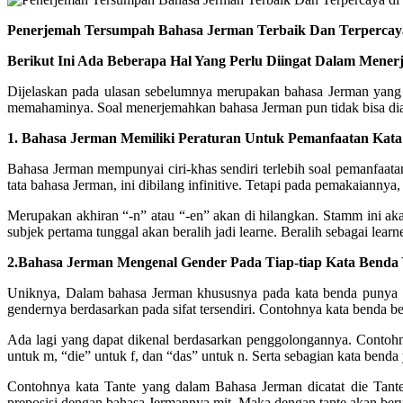
Penerjemah Tersumpah Bahasa Jerman Terbaik Dan Terpercaya
Berikut Ini Ada Beberapa Hal Yang Perlu Diingat Dalam Mene
Dijelaskan pada ulasan sebelumnya merupakan bahasa Jerman yang 
memahaminya. Soal menerjemahkan bahasa Jerman pun tidak bisa dia
1. Bahasa Jerman Memiliki Peraturan Untuk Pemanfaatan Kata 
Bahasa Jerman mempunyai ciri-khas sendiri terlebih soal pemanfaatan
tata bahasa Jerman, ini dibilang infinitive. Tetapi pada pemakaiannya, 
Merupakan akhiran “-n” atau “-en” akan di hilangkan. Stamm ini ak
subjek pertama tunggal akan beralih jadi learne. Beralih sebagai lear
2.Bahasa Jerman Mengenal Gender Pada Tiap-tiap Kata Benda 
Uniknya, Dalam bahasa Jerman khususnya pada kata benda punya gen
gendernya berdasarkan pada sifat tersendiri. Contohnya kata benda be
Ada lagi yang dapat dikenal berdasarkan penggolongannya. Contohny
untuk m, “die” untuk f, dan “das” untuk n. Serta sebagian kata bend
Contohnya kata Tante yang dalam Bahasa Jerman dicatat die Tante 
preposisi dengan bahasa Jermannya mit. Maka dengan tante akan ber