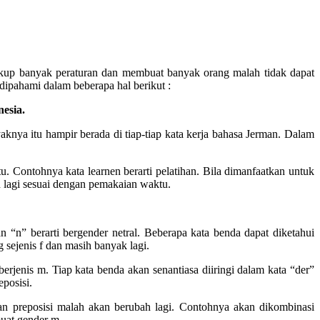
ukup banyak peraturan dan membuat banyak orang malah tidak dapat
pahami dalam beberapa hal berikut :
esia.
aknya itu hampir berada di tiap-tiap kata kerja bahasa Jerman. Dalam
 Contohnya kata learnen berarti pelatihan. Bila dimanfaatkan untuk
ih lagi sesuai dengan pemakaian waktu.
“n” berarti bergender netral. Beberapa kata benda dapat diketahui
 sejenis f dan masih banyak lagi.
jenis m. Tiap kata benda akan senantiasa diiringi dalam kata “der”
posisi.
gan preposisi malah akan berubah lagi. Contohnya akan dikombinasi
uat gender m.