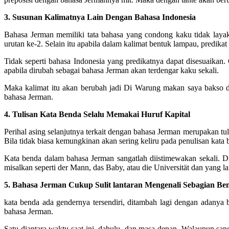
3. Susunan Kalimatnya Lain Dengan Bahasa Indonesia
Bahasa Jerman memiliki tata bahasa yang condong kaku tidak layak
urutan ke-2. Selain itu apabila dalam kalimat bentuk lampau, predika
Tidak seperti bahasa Indonesia yang predikatnya dapat disesuaikan
apabila dirubah sebagai bahasa Jerman akan terdengar kaku sekali.
Maka kalimat itu akan berubah jadi Di Warung makan saya bakso da
bahasa Jerman.
4. Tulisan Kata Benda Selalu Memakai Huruf Kapital
Perihal asing selanjutnya terkait dengan bahasa Jerman merupakan tul
Bila tidak biasa kemungkinan akan sering keliru pada penulisan kata
Kata benda dalam bahasa Jerman sangatlah diistimewakan sekali. D
misalkan seperti der Mann, das Baby, atau die Universität dan yang la
5. Bahasa Jerman Cukup Sulit lantaran Mengenali Sebagian Be
kata benda ada gendernya tersendiri, ditambah lagi dengan adanya
bahasa Jerman.
Satu diantara waktu saat ini, dahulu, dan masa depan. Walaupun sa