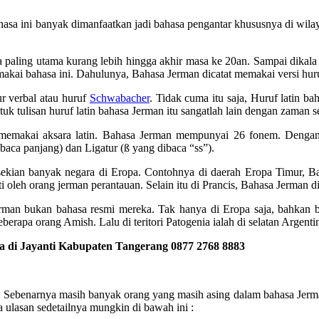
asa ini banyak dimanfaatkan jadi bahasa pengantar khususnya di wilaya
 paling utama kurang lebih hingga akhir masa ke 20an. Sampai dikala
emakai bahasa ini. Dahulunya, Bahasa Jerman dicatat memakai versi huru
ur verbal atau huruf
Schwabacher
. Tidak cuma itu saja, Huruf latin 
k tulisan huruf latin bahasa Jerman itu sangatlah lain dengan zaman s
t memakai aksara latin. Bahasa Jerman mempunyai 26 fonem. Dengan 
baca panjang) dan Ligatur (ß yang dibaca “ss”).
sekian banyak negara di Eropa. Contohnya di daerah Eropa Timur, Ba
 oleh orang jerman perantauan. Selain itu di Prancis, Bahasa Jerman d
rman bukan bahasa resmi mereka. Tak hanya di Eropa saja, bahkan 
berapa orang Amish. Lalu di teritori Patogenia ialah di selatan Argent
 di Jayanti Kabupaten Tangerang 0877 2768 8883
pa, Sebenarnya masih banyak orang yang masih asing dalam bahasa Je
a ulasan sedetailnya mungkin di bawah ini :