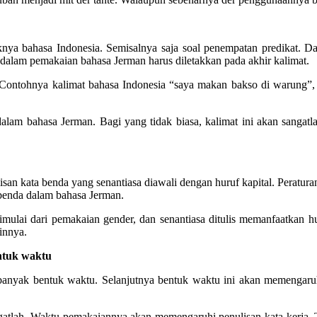
nya bahasa Indonesia. Semisalnya saja soal penempatan predikat. Dal
t dalam pemakaian bahasa Jerman harus diletakkan pada akhir kalimat.
. Contohnya kalimat bahasa Indonesia “saya makan bakso di warung”, 
lam bahasa Jerman. Bagi yang tidak biasa, kalimat ini akan sangatla
isan kata benda yang senantiasa diawali dengan huruf kapital. Peratura
 benda dalam bahasa Jerman.
imulai dari pemakaian gender, dan senantiasa ditulis memanfaatkan h
innya.
ntuk waktu
 banyak bentuk waktu. Selanjutnya bentuk waktu ini akan memengaru
ngatlah, Waktu pemakaiannya akan memengaruhi penulisan kata kerja, T