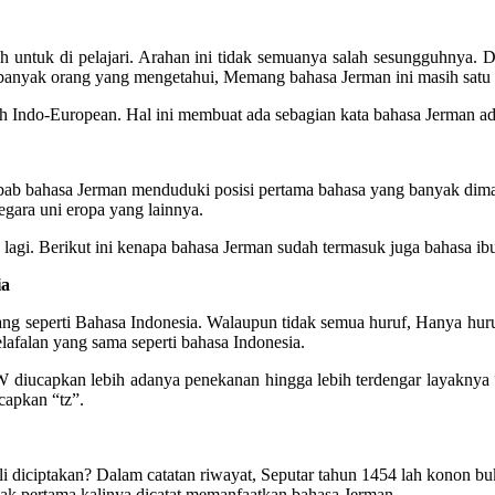
ah untuk di pelajari. Arahan ini tidak semuanya salah sesungguhnya
k banyak orang yang mengetahui, Memang bahasa Jerman ini masih satu 
h Indo-European. Hal ini membuat ada sebagian kata bahasa Jerman ad
sebab bahasa Jerman menduduki posisi pertama bahasa yang banyak diman
gara uni eropa yang lainnya.
lagi. Berikut ini kenapa bahasa Jerman sudah termasuk juga bahasa ib
ia
ang seperti Bahasa Indonesia. Walaupun tidak semua huruf, Hanya hu
lafalan yang sama seperti bahasa Indonesia.
iucapkan lebih adanya penekanan hingga lebih terdengar layaknya “v
capkan “tz”.
iciptakan? Dalam catatan riwayat, Seputar tahun 1454 lah konon buku 
etak pertama kalinya dicatat memanfaatkan bahasa Jerman.