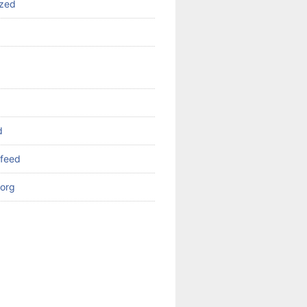
ized
d
feed
org