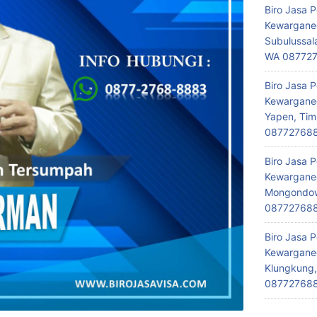
Biro Jasa 
Kewarganeg
Subulussal
WA 08772
Biro Jasa 
Kewarganeg
Yapen, Tim
08772768
Biro Jasa 
Kewarganeg
Mongondow,
08772768
Biro Jasa 
Kewarganeg
Klungkung,
08772768