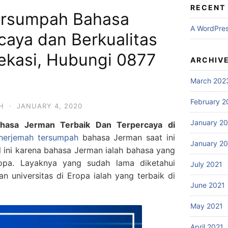
RECENT
ersumpah Bahasa
A WordPre
caya dan Berkualitas
ekasi, Hubungi 0877
ARCHIV
March 202
February 2
H
·
JANUARY 4, 2020
January 2
hasa Jerman Terbaik Dan Terpercaya di
nerjemah tersumpah
bahasa Jerman saat ini
January 2
al ini karena bahasa Jerman ialah bahasa yang
ropa. Layaknya yang sudah lama diketahui
July 2021
an universitas di Eropa ialah yang terbaik di
June 2021
May 2021
April 2021