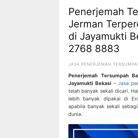
Penerjemah T
Jerman Terper
di Jayamukti B
2768 8883
JASA PENERJEMAH TERSUMPA
Penerjemah Tersumpah Ba
Jayamukti Bekasi
–
Jasa pe
telah banyak sekali dicari. H
lebih banyak dipakai di E
apabila banyak sekali sebagi
dunia.