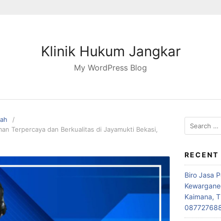
Klinik Hukum Jangkar
My WordPress Blog
pah
Search
n Terpercaya dan Berkualitas di Jayamukti Bekasi,
for:
RECENT
Biro Jasa 
Kewarganeg
Kaimana, T
08772768