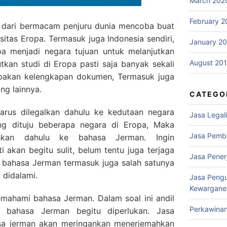
March 202
February 2
g dari bermacam penjuru dunia mencoba buat
sitas Eropa. Termasuk juga Indonesia sendiri,
January 2
 menjadi negara tujuan untuk melanjutkan
August 20
tkan studi di Eropa pasti saja banyak sekali
upakan kelengkapan dokumen, Termasuk juga
ang lainnya.
CATEGO
rus dilegalkan dahulu ke kedutaan negara
Jasa Legali
ang dituju beberapa negara di Eropa, Maka
Jasa Pemb
ahkan dahulu ke bahasa Jerman. Ingin
i akan begitu sulit, belum tentu juga terjaga
Jasa Pene
 bahasa Jerman termasuk juga salah satunya
 didalami.
Jasa Peng
Kewargane
mahami bahasa Jerman. Dalam soal ini andil
Perkawina
h bahasa Jerman begitu diperlukan. Jasa
sa jerman akan meringankan menerjemahkan