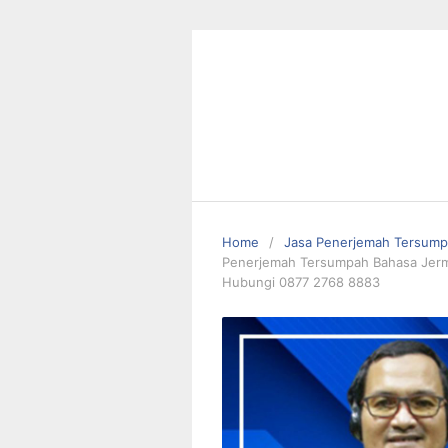
Skip
to
content
Home
Jasa Penerjemah Tersum
Penerjemah Tersumpah Bahasa Jerma
Hubungi 0877 2768 8883