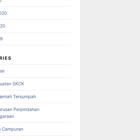
0
020
020
19
RIES
sir
uatan SKCK
rjemah Tersumpah
urusan Perpindahan
garaan
n Campuran