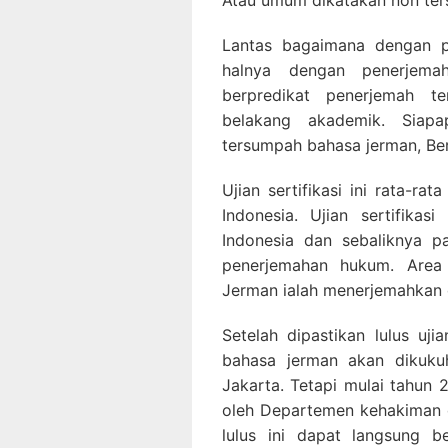
Atau umum dikatakan non te
Lantas bagaimana dengan p
halnya dengan penerjem
berpredikat penerjemah t
belakang akademik. Siap
tersumpah bahasa jerman, Bera
Ujian sertifikasi ini rata-ra
Indonesia. Ujian sertifika
Indonesia dan sebaliknya 
penerjemahan hukum. Area
Jerman ialah menerjemahkan
Setelah dipastikan lulus uji
bahasa jerman akan dikuku
Jakarta. Tetapi mulai tahun 
oleh Departemen kehakiman 
lulus ini dapat langsung b