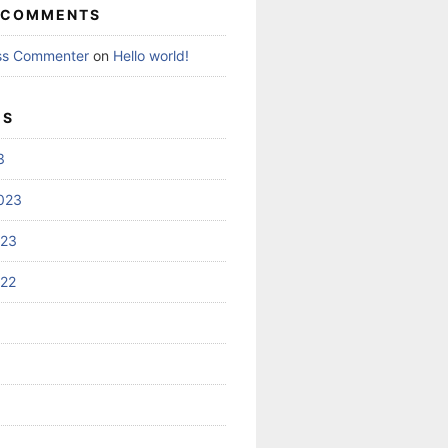
 COMMENTS
ss Commenter
on
Hello world!
ES
3
023
023
022