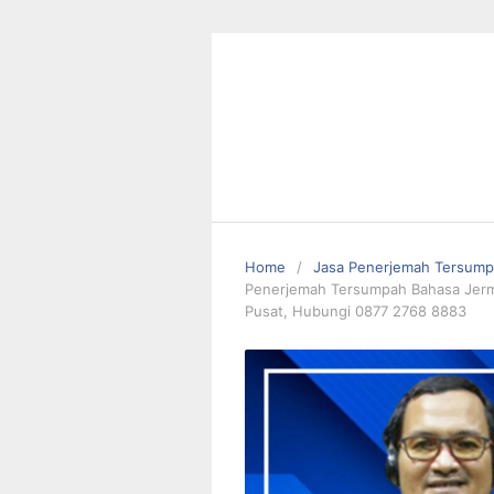
Skip
to
content
Home
Jasa Penerjemah Tersum
Penerjemah Tersumpah Bahasa Jerma
Pusat, Hubungi 0877 2768 8883