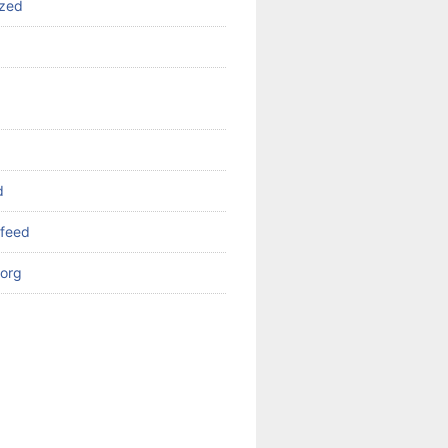
ized
d
feed
org