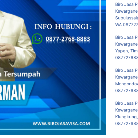
Biro Jasa 
Kewarganeg
Subulussal
WA 08772
Biro Jasa 
Kewarganeg
Yapen, Tim
08772768
Biro Jasa 
Kewarganeg
Mongondow,
08772768
Biro Jasa 
Kewarganeg
Klungkung,
08772768