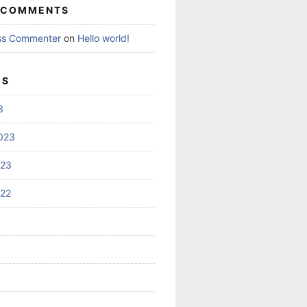
 COMMENTS
ss Commenter
on
Hello world!
ES
3
023
023
022