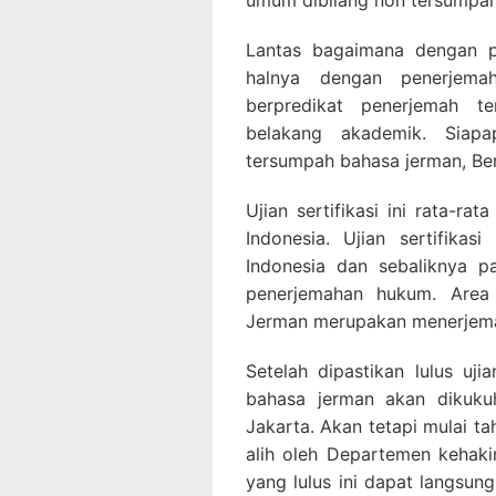
umum dibilang non tersumpah
Lantas bagaimana dengan p
halnya dengan penerjem
berpredikat penerjemah t
belakang akademik. Siap
tersumpah bahasa jerman, Bera
Ujian sertifikasi ini rata-ra
Indonesia. Ujian sertifika
Indonesia dan sebaliknya 
penerjemahan hukum. Area
Jerman merupakan menerjem
Setelah dipastikan lulus uji
bahasa jerman akan dikuku
Jakarta. Akan tetapi mulai t
alih oleh Departemen kehak
yang lulus ini dapat langsun