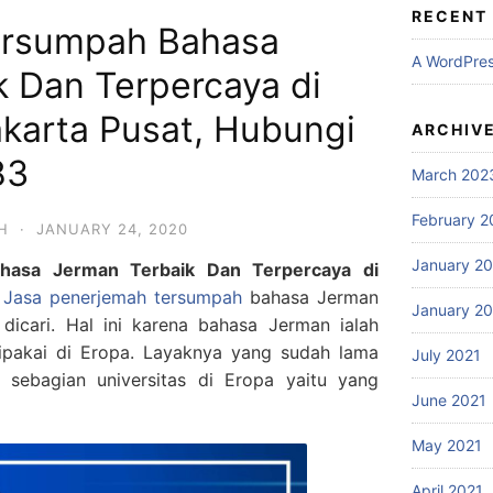
RECENT
ersumpah Bahasa
A WordPre
k Dan Terpercaya di
karta Pusat, Hubungi
ARCHIV
83
March 202
February 2
H
·
JANUARY 24, 2020
January 2
hasa Jerman Terbaik Dan Terpercaya di
–
Jasa penerjemah tersumpah
bahasa Jerman
January 2
 dicari. Hal ini karena bahasa Jerman ialah
ipakai di Eropa. Layaknya yang sudah lama
July 2021
i sebagian universitas di Eropa yaitu yang
June 2021
May 2021
April 2021