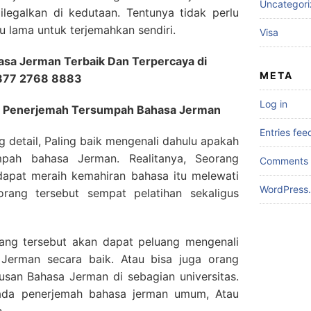
Uncategor
legalkan di kedutaan. Tentunya tidak perlu
 lama untuk terjemahkan sendiri.
Visa
sa Jerman Terbaik Dan Terpercaya di
META
0877 2768 8883
Log in
asa Penerjemah Tersumpah Bahasa Jerman
Entries fee
g detail, Paling baik mengenali dahulu apakah
mpah bahasa Jerman. Realitanya, Seorang
Comments 
apat meraih kemahiran bahasa itu melewati
WordPress.
rang tersebut sempat pelatihan sekaligus
rang tersebut akan dapat peluang mengenali
Jerman secara baik. Atau bisa juga orang
rusan Bahasa Jerman di sebagian universitas.
pada penerjemah bahasa jerman umum, Atau