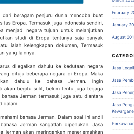
March 202
February 2
g dari beragam penjuru dunia mencoba buat
sitas Eropa. Termasuk juga Indonesia sendiri,
January 2
 menjadi negara tujuan untuk melanjutkan
August 20
jutkan studi di Eropa tentunya saja banyak
 satu ialah kelengkapan dokumen, Termasuk
dan yang lainnya.
CATEGO
rus dilegalkan dahulu ke kedutaan negara
Jasa Legali
 yang dituju beberapa negara di Eropa, Maka
Jasa Pemb
ahkan dahulu ke bahasa Jerman. Ingin
i akan begitu sulit, belum tentu juga terjaga
Jasa Pene
 bahasa Jerman termasuk juga satu diantara
didalami.
Jasa Peng
Kewargane
mahami bahasa Jerman. Dalam soal ini andil
Perkawina
bahasa Jerman sangatlah diperlukan. Jasa
sa jerman akan meringankan menerjemahkan