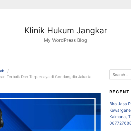
Klinik Hukum Jangkar
My WordPress Blog
pah
Search
n Terbaik Dan Terpercaya di Gondangdia Jakarta
for:
RECENT
Biro Jasa 
Kewarganeg
Kaimana, T
08772768