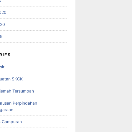
0
020
020
19
RIES
sir
uatan SKCK
rjemah Tersumpah
urusan Perpindahan
garaan
n Campuran