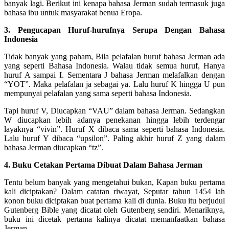
banyak lagi. Berikut ini kenapa bahasa Jerman sudah termasuk juga
bahasa ibu untuk masyarakat benua Eropa.
3. Pengucapan Huruf-hurufnya Serupa Dengan Bahasa
Indonesia
Tidak banyak yang paham, Bila pelafalan huruf bahasa Jerman ada
yang seperti Bahasa Indonesia. Walau tidak semua huruf, Hanya
huruf A sampai I. Sementara J bahasa Jerman melafalkan dengan
“YOT”. Maka pelafalan ja sebagai ya. Lalu huruf K hingga U pun
mempunyai pelafalan yang sama seperti bahasa Indonesia.
Tapi huruf V, Diucapkan “VAU” dalam bahasa Jerman. Sedangkan
W diucapkan lebih adanya penekanan hingga lebih terdengar
layaknya “vivin”. Huruf X dibaca sama seperti bahasa Indonesia.
Lalu huruf Y dibaca “upsilon”. Paling akhir huruf Z yang dalam
bahasa Jerman diucapkan “tz”.
4. Buku Cetakan Pertama Dibuat Dalam Bahasa Jerman
Tentu belum banyak yang mengetahui bukan, Kapan buku pertama
kali diciptakan? Dalam catatan riwayat, Seputar tahun 1454 lah
konon buku diciptakan buat pertama kali di dunia. Buku itu berjudul
Gutenberg Bible yang dicatat oleh Gutenberg sendiri. Menariknya,
buku ini dicetak pertama kalinya dicatat memanfaatkan bahasa
Jerman.