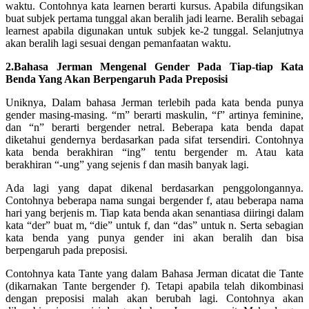
waktu. Contohnya kata learnen berarti kursus. Apabila difungsikan
buat subjek pertama tunggal akan beralih jadi learne. Beralih sebagai
learnest apabila digunakan untuk subjek ke-2 tunggal. Selanjutnya
akan beralih lagi sesuai dengan pemanfaatan waktu.
2.Bahasa Jerman Mengenal Gender Pada Tiap-tiap Kata
Benda Yang Akan Berpengaruh Pada Preposisi
Uniknya, Dalam bahasa Jerman terlebih pada kata benda punya
gender masing-masing. “m” berarti maskulin, “f” artinya feminine,
dan “n” berarti bergender netral. Beberapa kata benda dapat
diketahui gendernya berdasarkan pada sifat tersendiri. Contohnya
kata benda berakhiran “ing” tentu bergender m. Atau kata
berakhiran “-ung” yang sejenis f dan masih banyak lagi.
Ada lagi yang dapat dikenal berdasarkan penggolongannya.
Contohnya beberapa nama sungai bergender f, atau beberapa nama
hari yang berjenis m. Tiap kata benda akan senantiasa diiringi dalam
kata “der” buat m, “die” untuk f, dan “das” untuk n. Serta sebagian
kata benda yang punya gender ini akan beralih dan bisa
berpengaruh pada preposisi.
Contohnya kata Tante yang dalam Bahasa Jerman dicatat die Tante
(dikarnakan Tante bergender f). Tetapi apabila telah dikombinasi
dengan preposisi malah akan berubah lagi. Contohnya akan