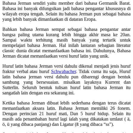
Bahasa Jerman sendiri yaitu member dari bahasa Germanik Barat.
Bahasa ini banyak difungsikan jadi bahasa pengantar khususnya di
wilayah eropa tengah. Selain itu bahasa Jerman pun sebagai bahasa
yang lebih banyak dimanfaatkan di dataran Eropa.
Bahkan bahasa Jerman sempat sebagai bahasa pengantar antar
bangsa paling utama kurang lebih hingga akhir masa ke 20an.
Sampai waktu terhitung masih banyak yang tertarik untuk
mempelajari bahasa Jerman. Hal inilah lantaran sebagian literatur
classic dunia dicatat memanfaatkan bahasa ini. Dahulunya, Bahasa
Jerman dicatat memanfaatkan versi huruf latin yang unik.
Huruf latin bahasa Jerman versi dahulu dikenal menjadi jenis huruf
fraktur verbal atau huruf
Schwabacher
. Tidak cuma itu saja, Huruf
latin bahasa jerman versi dahulu pun dibarengi dengan bentuk
sambung yang bersesuaian. misalkan layaknya Kurrent dan
Sutterlin. Seluruh bentuk tulisan huruf latin bahasa Jerman itu
sangatlah lain dengan era sekarang ini.
Ketika bahasa Jerman dibuat lebih sederhana dengan terus dicatat
memanfaatkan aksara latin. Bahasa Jerman memiliki 26 fonem.
Dengan perincian 21 huruf mati, Dan 5 huruf hidup. Selain itu
masih ada penambahan huruf lagi ialah yang dikatakan umlaut ( ä,
ö, ü yang dibaca panjang) dan Ligatur (ß yang dibaca “ss”).