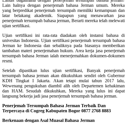
Lantas bagaimana dengan penerjemah tersumpah bahasa jerman?
Lain halnya dengan penerjemah bahasa Jerman umum. Mereka
yang berpredikat penerjemah tersumpah memiliki kemampuan dan
latar belakang akademik. Siapapun yang menawarkan jasa
penerjemah tersumpah bahasa jerman, Berarti mereka telah melewati
ujian sertifikasi.
Ujian sertifikasi ini rata-rata diadakan oleh instansi bahasa di
univesitas Indonesia. Ujian sertifikasi penerjemah tersumpah bahasa
Jerman ke Indonesia dan sebaliknya pada biasanya memberikan
tambahan materi penerjemahan hukum. Area kerja jasa penerjemah
tersumpah bahasa Jerman ialah menerjemahkan dokumen-dokumen
resmi.
Setelah dipastikan lulus ujian sertifikasi, Banyak penerjemah
tersumpah bahasa jerman akan dikukuhkan sendiri oleh Gubernur
KDH Tingkat I Jakarta. Akan tetapi mulai tahun 2017 lalu,
Wewenang pengukuhan diambil alih oleh Departemen kehakiman
dan HAM. Sesudah dikukuhkan, Mereka yang lulus ini dapat
langsung bekerja jadi jasa penerjemah tersumpah bahasa jerman.
Penerjemah Tersumpah Bahasa Jerman Terbaik Dan
Terpercaya di Cogreg Kabupaten Bogor 0877 2768 8883
Berkenaan dengan Asal Muasal Bahasa Jerman