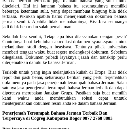
Bahasa Jerman termasuk juga diantara bahasa yang sulit untuk
dipelajari. Hal ini lantaran bahasa itu sesungguhnya memiliki
beberapa ketentuan sulit, yang dapat membuat bingung bila tidak
terbiasa. Pikirkan apabila harus menerjemahkan dokumen bahasa
jerman sendiri. Apabila tidak memahaminya, Bisa-bisa semuanya
jadi tidak benar dan salah pemahaman.
Sebutlah bisa sendiri, Tetapi apa bisa dilaksanakan dengan pesat?
Contohnya buat kebutuhan akreditasi dokumen syarat-syarat untuk
melanjutkan studi dengan beasiswa. Tentunya pihak universitas
memberi tenggat waktu buat segera melengkapi dokumen. Sebelum
dilegalisasi, Dokumen pribadi layaknya ijazah dan transkrip perlu
diterjemahkan dahulu ke bahasa Jerman.
Terlebih untuk yang ingin melanjutkan kuliah di Eropa. Biar tidak
repot dan pasti benar, seharusnya berikan yang perlu terjemahkan
dokumennya pada jasa penerjemah tersumpah bahasa Jerman. Salah
satunya jasa penerjemah tersumpah bahasa Jerman terbaik dan dapat
dipercaya merupakan Jangkar Grups. Pastikan saja buat memilih
kami waktu anda membutuhkan solusi cepat untuuk
menterjemahkan dokumen resmi anda ke dalam bahasa Jerman.
Penerjemah Tersumpah Bahasa Jerman Terbaik Dan
Terpercaya di Cogreg Kabupaten Bogor 0877 2768 8883
Biro layanan resmi dan terpercaya