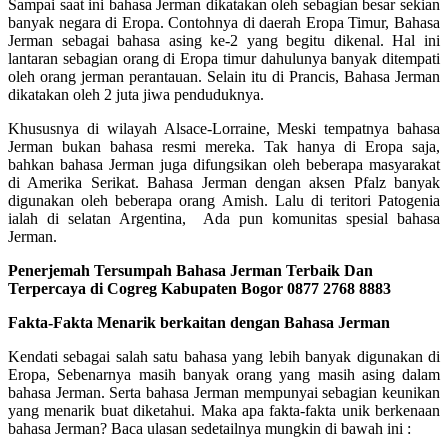
Sampai saat ini bahasa Jerman dikatakan oleh sebagian besar sekian
banyak negara di Eropa. Contohnya di daerah Eropa Timur, Bahasa
Jerman sebagai bahasa asing ke-2 yang begitu dikenal. Hal ini
lantaran sebagian orang di Eropa timur dahulunya banyak ditempati
oleh orang jerman perantauan. Selain itu di Prancis, Bahasa Jerman
dikatakan oleh 2 juta jiwa penduduknya.
Khususnya di wilayah Alsace-Lorraine, Meski tempatnya bahasa
Jerman bukan bahasa resmi mereka. Tak hanya di Eropa saja,
bahkan bahasa Jerman juga difungsikan oleh beberapa masyarakat
di Amerika Serikat. Bahasa Jerman dengan aksen Pfalz banyak
digunakan oleh beberapa orang Amish. Lalu di teritori Patogenia
ialah di selatan Argentina, Ada pun komunitas spesial bahasa
Jerman.
Penerjemah Tersumpah Bahasa Jerman Terbaik Dan
Terpercaya di Cogreg Kabupaten Bogor 0877 2768 8883
Fakta-Fakta Menarik berkaitan dengan Bahasa Jerman
Kendati sebagai salah satu bahasa yang lebih banyak digunakan di
Eropa, Sebenarnya masih banyak orang yang masih asing dalam
bahasa Jerman. Serta bahasa Jerman mempunyai sebagian keunikan
yang menarik buat diketahui. Maka apa fakta-fakta unik berkenaan
bahasa Jerman? Baca ulasan sedetailnya mungkin di bawah ini :