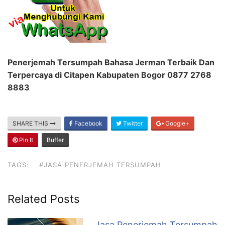
Penerjemah Tersumpah Bahasa Jerman Terbaik Dan
Terpercaya di Citapen Kabupaten Bogor 0877 2768
8883
SHARE THIS
Facebook
Twitter
Google+
Pin It
Buffer
TAGS:
#JASA PENERJEMAH TERSUMPAH
Related Posts
Jasa Penerjemah Tersumpah