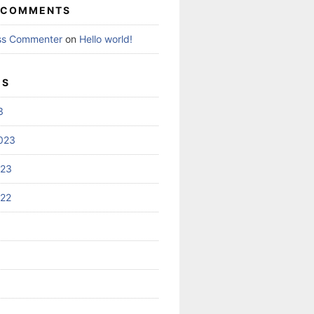
 COMMENTS
ss Commenter
on
Hello world!
ES
3
023
023
022