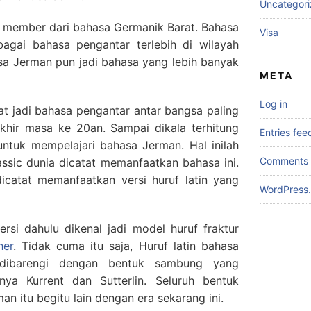
Uncategor
h member dari bahasa Germanik Barat. Bahasa
Visa
bagai bahasa pengantar terlebih di wilayah
asa Jerman pun jadi bahasa yang lebih banyak
META
Log in
 jadi bahasa pengantar antar bangsa paling
khir masa ke 20an. Sampai dikala terhitung
Entries fee
untuk mempelajari bahasa Jerman. Hal inilah
Comments 
lassic dunia dicatat memanfaatkan bahasa ini.
icatat memanfaatkan versi huruf latin yang
WordPress.
rsi dahulu dikenal jadi model huruf fraktur
her
. Tidak cuma itu saja, Huruf latin bahasa
 dibarengi dengan bentuk sambung yang
knya Kurrent dan Sutterlin. Seluruh bentuk
man itu begitu lain dengan era sekarang ini.