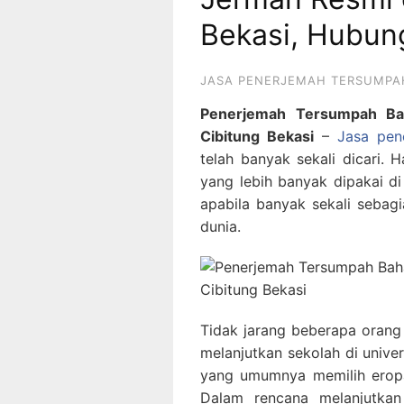
Bekasi, Hubun
JASA PENERJEMAH TERSUMPA
Penerjemah Tersumpah Ba
Cibitung Bekasi
–
Jasa pen
telah banyak sekali dicari. 
yang lebih banyak dipakai d
apabila banyak sekali sebagi
dunia.
Tidak jarang beberapa oran
melanjutkan sekolah di univer
yang umumnya memilih eropa 
Dalam rencana melanjutkan