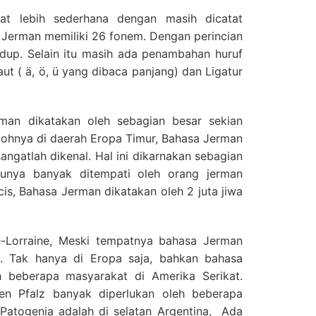
at lebih sederhana dengan masih dicatat
 Jerman memiliki 26 fonem. Dengan perincian
idup. Selain itu masih ada penambahan huruf
aut ( ä, ö, ü yang dibaca panjang) dan Ligatur
man dikatakan oleh sebagian besar sekian
tohnya di daerah Eropa Timur, Bahasa Jerman
angatlah dikenal. Hal ini dikarnakan sebagian
lunya banyak ditempati oleh orang jerman
ncis, Bahasa Jerman dikatakan oleh 2 juta jiwa
e-Lorraine, Meski tempatnya bahasa Jerman
. Tak hanya di Eropa saja, bahkan bahasa
 beberapa masyarakat di Amerika Serikat.
n Pfalz banyak diperlukan oleh beberapa
i Patogenia adalah di selatan Argentina, Ada