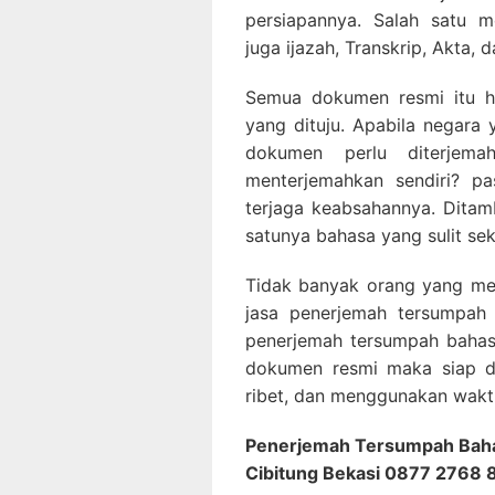
persiapannya. Salah satu 
juga ijazah, Transkrip, Akta, 
Semua dokumen resmi itu ha
yang dituju. Apabila negara
dokumen perlu diterjem
menterjemahkan sendiri? pa
terjaga keabsahannya. Ditam
satunya bahasa yang sulit sek
Tidak banyak orang yang me
jasa penerjemah tersumpah 
penerjemah tersumpah baha
dokumen resmi maka siap di
ribet, dan menggunakan waktu
Penerjemah Tersumpah Baha
Cibitung Bekasi 0877 2768