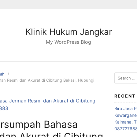
Klinik Hukum Jangkar
My WordPress Blog
pah
Search
n Resmi dan Akurat di Cibitung Bekasi, Hubungi
for:
RECENT
Biro Jasa 
Kewarganeg
ersumpah Bahasa
Kaimana, T
08772768
an Akurat di Cibitung