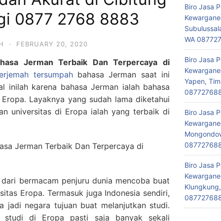
Biro Jasa 
gi 0877 2768 8883
Kewarganeg
Subulussal
WA 08772
H
·
FEBRUARY 20, 2020
Biro Jasa 
hasa Jerman Terbaik Dan Terpercaya di
Kewarganeg
erjemah tersumpah
bahasa Jerman saat ini
Yapen, Tim
Hal inilah karena bahasa Jerman ialah bahasa
08772768
i Eropa. Layaknya yang sudah lama diketahui
an universitas di Eropa ialah yang terbaik di
Biro Jasa 
Kewarganeg
Mongondow,
08772768
Biro Jasa 
Kewarganeg
g dari bermacam penjuru dunia mencoba buat
Klungkung,
sitas Eropa. Termasuk juga Indonesia sendiri,
08772768
jadi negara tujuan buat melanjutkan studi.
 studi di Eropa pasti saja banyak sekali