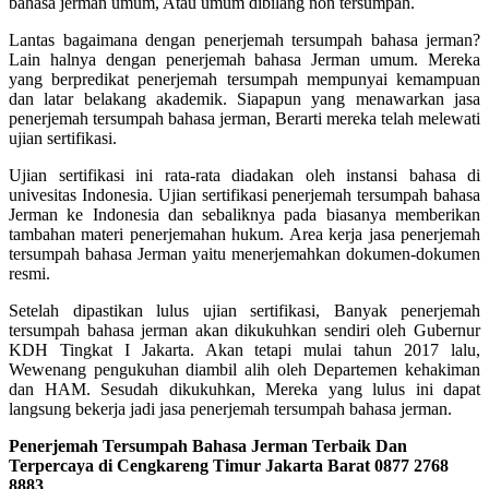
bahasa jerman umum, Atau umum dibilang non tersumpah.
Lantas bagaimana dengan penerjemah tersumpah bahasa jerman?
Lain halnya dengan penerjemah bahasa Jerman umum. Mereka
yang berpredikat penerjemah tersumpah mempunyai kemampuan
dan latar belakang akademik. Siapapun yang menawarkan jasa
penerjemah tersumpah bahasa jerman, Berarti mereka telah melewati
ujian sertifikasi.
Ujian sertifikasi ini rata-rata diadakan oleh instansi bahasa di
univesitas Indonesia. Ujian sertifikasi penerjemah tersumpah bahasa
Jerman ke Indonesia dan sebaliknya pada biasanya memberikan
tambahan materi penerjemahan hukum. Area kerja jasa penerjemah
tersumpah bahasa Jerman yaitu menerjemahkan dokumen-dokumen
resmi.
Setelah dipastikan lulus ujian sertifikasi, Banyak penerjemah
tersumpah bahasa jerman akan dikukuhkan sendiri oleh Gubernur
KDH Tingkat I Jakarta. Akan tetapi mulai tahun 2017 lalu,
Wewenang pengukuhan diambil alih oleh Departemen kehakiman
dan HAM. Sesudah dikukuhkan, Mereka yang lulus ini dapat
langsung bekerja jadi jasa penerjemah tersumpah bahasa jerman.
Penerjemah Tersumpah Bahasa Jerman Terbaik Dan
Terpercaya di Cengkareng Timur Jakarta Barat 0877 2768
8883