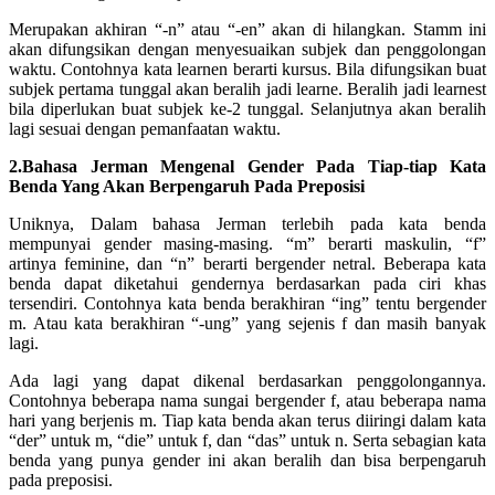
Merupakan akhiran “-n” atau “-en” akan di hilangkan. Stamm ini
akan difungsikan dengan menyesuaikan subjek dan penggolongan
waktu. Contohnya kata learnen berarti kursus. Bila difungsikan buat
subjek pertama tunggal akan beralih jadi learne. Beralih jadi learnest
bila diperlukan buat subjek ke-2 tunggal. Selanjutnya akan beralih
lagi sesuai dengan pemanfaatan waktu.
2.Bahasa Jerman Mengenal Gender Pada Tiap-tiap Kata
Benda Yang Akan Berpengaruh Pada Preposisi
Uniknya, Dalam bahasa Jerman terlebih pada kata benda
mempunyai gender masing-masing. “m” berarti maskulin, “f”
artinya feminine, dan “n” berarti bergender netral. Beberapa kata
benda dapat diketahui gendernya berdasarkan pada ciri khas
tersendiri. Contohnya kata benda berakhiran “ing” tentu bergender
m. Atau kata berakhiran “-ung” yang sejenis f dan masih banyak
lagi.
Ada lagi yang dapat dikenal berdasarkan penggolongannya.
Contohnya beberapa nama sungai bergender f, atau beberapa nama
hari yang berjenis m. Tiap kata benda akan terus diiringi dalam kata
“der” untuk m, “die” untuk f, dan “das” untuk n. Serta sebagian kata
benda yang punya gender ini akan beralih dan bisa berpengaruh
pada preposisi.