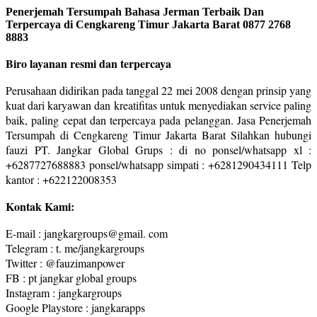
Penerjemah Tersumpah Bahasa Jerman Terbaik Dan
Terpercaya di Cengkareng Timur Jakarta Barat 0877 2768
8883
Biro layanan resmi dan terpercaya
Perusahaan didirikan pada tanggal 22 mei 2008 dengan prinsip yang
kuat dari karyawan dan kreatifitas untuk menyediakan service paling
baik, paling cepat dan terpercaya pada pelanggan. Jasa Penerjemah
Tersumpah di Cengkareng Timur Jakarta Barat Silahkan hubungi
fauzi PT. Jangkar Global Grups : di no ponsel/whatsapp xl :
+6287727688883 ponsel/whatsapp simpati : +6281290434111 Telp
kantor : +622122008353
Kontak Kami:
E-mail : jangkargroups@gmail. com
Telegram : t. me/jangkargroups
Twitter : @fauzimanpower
FB : pt jangkar global groups
Instagram : jangkargroups
Google Playstore : jangkarapps