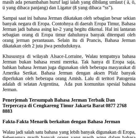
masih ada penambahan huruf lagi ialah yang dibilang umlaut ( ä, ö,
ü yang dibaca panjang) dan Ligatur (ß yang dibaca “ss”).
Sampai saat ini bahasa Jerman dikatakan oleh sebagian besar sekian
banyak negara di Eropa. Contohnya di daerah Eropa Timur, Bahasa
Jerman jadi bahasa asing ke-2 yang begitu dikenal. Hal ini lantaran
sebagian orang di Eropa timur dahulunya banyak ditempati oleh
orang jerman perantauan. Selain itu di Prancis, Bahasa Jerman
dikatakan oleh 2 juta jiwa penduduknya.
Khususnya di wilayah Alsace-Lorraine, Walau tempatnya bahasa
Jerman bukan bahasa resmi mereka. Tak hanya di Eropa saja,
bahkan bahasa Jerman juga digunakan oleh beberapa masyarakat di
Amerika Serikat. Bahasa Jerman dengan aksen Pfalz banyak
diperlukan oleh beberapa orang Amish. Lalu di teritori Patogenia
adalah di selatan Argentina, Ada pun komunitas spesial bahasa
Jerman.
Penerjemah Tersumpah Bahasa Jerman Terbaik Dan
Terpercaya di Cengkareng Timur Jakarta Barat 0877 2768
8883
Fakta-Fakta Menarik berkaitan dengan Bahasa Jerman
Walau jadi salah satu bahasa yang lebih banyak digunakan di Eropa,
Sebenarnya masih banyak orang yang masih asing dalam bahasa