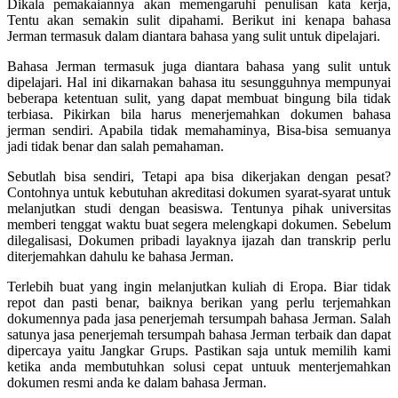
Dikala pemakaiannya akan memengaruhi penulisan kata kerja,
Tentu akan semakin sulit dipahami. Berikut ini kenapa bahasa
Jerman termasuk dalam diantara bahasa yang sulit untuk dipelajari.
Bahasa Jerman termasuk juga diantara bahasa yang sulit untuk
dipelajari. Hal ini dikarnakan bahasa itu sesungguhnya mempunyai
beberapa ketentuan sulit, yang dapat membuat bingung bila tidak
terbiasa. Pikirkan bila harus menerjemahkan dokumen bahasa
jerman sendiri. Apabila tidak memahaminya, Bisa-bisa semuanya
jadi tidak benar dan salah pemahaman.
Sebutlah bisa sendiri, Tetapi apa bisa dikerjakan dengan pesat?
Contohnya untuk kebutuhan akreditasi dokumen syarat-syarat untuk
melanjutkan studi dengan beasiswa. Tentunya pihak universitas
memberi tenggat waktu buat segera melengkapi dokumen. Sebelum
dilegalisasi, Dokumen pribadi layaknya ijazah dan transkrip perlu
diterjemahkan dahulu ke bahasa Jerman.
Terlebih buat yang ingin melanjutkan kuliah di Eropa. Biar tidak
repot dan pasti benar, baiknya berikan yang perlu terjemahkan
dokumennya pada jasa penerjemah tersumpah bahasa Jerman. Salah
satunya jasa penerjemah tersumpah bahasa Jerman terbaik dan dapat
dipercaya yaitu Jangkar Grups. Pastikan saja untuk memilih kami
ketika anda membutuhkan solusi cepat untuuk menterjemahkan
dokumen resmi anda ke dalam bahasa Jerman.