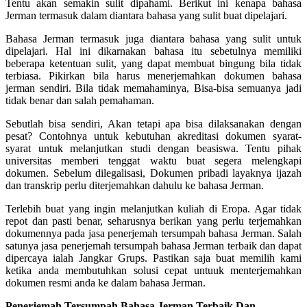
Tentu akan semakin sulit dipahami. Berikut ini kenapa bahasa
Jerman termasuk dalam diantara bahasa yang sulit buat dipelajari.
Bahasa Jerman termasuk juga diantara bahasa yang sulit untuk
dipelajari. Hal ini dikarnakan bahasa itu sebetulnya memiliki
beberapa ketentuan sulit, yang dapat membuat bingung bila tidak
terbiasa. Pikirkan bila harus menerjemahkan dokumen bahasa
jerman sendiri. Bila tidak memahaminya, Bisa-bisa semuanya jadi
tidak benar dan salah pemahaman.
Sebutlah bisa sendiri, Akan tetapi apa bisa dilaksanakan dengan
pesat? Contohnya untuk kebutuhan akreditasi dokumen syarat-
syarat untuk melanjutkan studi dengan beasiswa. Tentu pihak
universitas memberi tenggat waktu buat segera melengkapi
dokumen. Sebelum dilegalisasi, Dokumen pribadi layaknya ijazah
dan transkrip perlu diterjemahkan dahulu ke bahasa Jerman.
Terlebih buat yang ingin melanjutkan kuliah di Eropa. Agar tidak
repot dan pasti benar, seharusnya berikan yang perlu terjemahkan
dokumennya pada jasa penerjemah tersumpah bahasa Jerman. Salah
satunya jasa penerjemah tersumpah bahasa Jerman terbaik dan dapat
dipercaya ialah Jangkar Grups. Pastikan saja buat memilih kami
ketika anda membutuhkan solusi cepat untuuk menterjemahkan
dokumen resmi anda ke dalam bahasa Jerman.
Penerjemah Tersumpah Bahasa Jerman Terbaik Dan