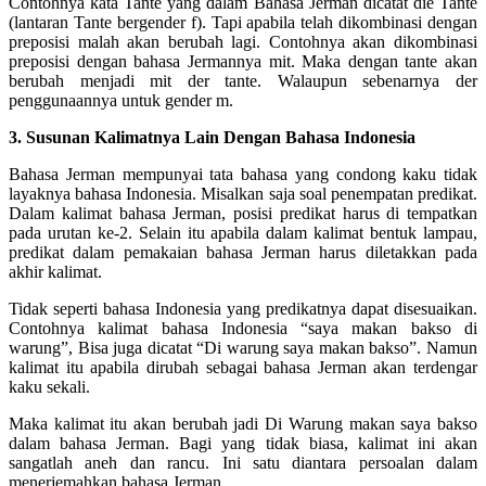
Contohnya kata Tante yang dalam Bahasa Jerman dicatat die Tante
(lantaran Tante bergender f). Tapi apabila telah dikombinasi dengan
preposisi malah akan berubah lagi. Contohnya akan dikombinasi
preposisi dengan bahasa Jermannya mit. Maka dengan tante akan
berubah menjadi mit der tante. Walaupun sebenarnya der
penggunaannya untuk gender m.
3. Susunan Kalimatnya Lain Dengan Bahasa Indonesia
Bahasa Jerman mempunyai tata bahasa yang condong kaku tidak
layaknya bahasa Indonesia. Misalkan saja soal penempatan predikat.
Dalam kalimat bahasa Jerman, posisi predikat harus di tempatkan
pada urutan ke-2. Selain itu apabila dalam kalimat bentuk lampau,
predikat dalam pemakaian bahasa Jerman harus diletakkan pada
akhir kalimat.
Tidak seperti bahasa Indonesia yang predikatnya dapat disesuaikan.
Contohnya kalimat bahasa Indonesia “saya makan bakso di
warung”, Bisa juga dicatat “Di warung saya makan bakso”. Namun
kalimat itu apabila dirubah sebagai bahasa Jerman akan terdengar
kaku sekali.
Maka kalimat itu akan berubah jadi Di Warung makan saya bakso
dalam bahasa Jerman. Bagi yang tidak biasa, kalimat ini akan
sangatlah aneh dan rancu. Ini satu diantara persoalan dalam
menerjemahkan bahasa Jerman.