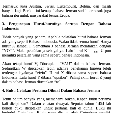
Termasuk juga Austria, Swiss, Luxemburg, Belgia, dan masih
banyak lagi. Berikut ini kenapa bahasa Jerman sudah termasuk juga
bahasa ibu untuk masyarakat benua Eropa.
3. Pengucapan Huruf-hurufnya Serupa Dengan Bahasa
Indonesia
Tidak banyak yang paham, Apabila pelafalan huruf bahasa Jerman
ada yang seperti Bahasa Indonesia. Walau tidak semua huruf, Hanya
huruf A sampai I. Sementara J bahasa Jerman melafalkan dengan
“YOT”. Maka pelafalan ja sebagai ya. Lalu huruf K hingga U pun
memiliki pelafalan yang sama seperti bahasa Indonesia.
Akan tetapi huruf V, Diucapkan “VAU” dalam bahasa Jerman.
Sedangkan W diucapkan lebih adanya penekanan hingga lebih
terdengar layaknya “vivin”. Huruf X dibaca sama seperti bahasa
Indonesia. Lalu huruf Y dibaca “upsilon”. Paling akhir huruf Z yang
dalam bahasa Jerman diucapkan “tz”.
4. Buku Cetakan Pertama Dibuat Dalam Bahasa Jerman
Tentu belum banyak yang memahami bukan, Kapan buku pertama
kali diciptakan? Dalam catatan riwayat, Seputar tahun 1454 lah
konon buku diciptakan untuk pertama kali di dunia. Buku itu
berjudul Gutenberg Bible yang dicatat oleh Gutenberg sendiri.