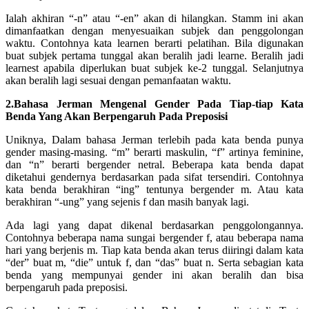
Ialah akhiran “-n” atau “-en” akan di hilangkan. Stamm ini akan
dimanfaatkan dengan menyesuaikan subjek dan penggolongan
waktu. Contohnya kata learnen berarti pelatihan. Bila digunakan
buat subjek pertama tunggal akan beralih jadi learne. Beralih jadi
learnest apabila diperlukan buat subjek ke-2 tunggal. Selanjutnya
akan beralih lagi sesuai dengan pemanfaatan waktu.
2.Bahasa Jerman Mengenal Gender Pada Tiap-tiap Kata
Benda Yang Akan Berpengaruh Pada Preposisi
Uniknya, Dalam bahasa Jerman terlebih pada kata benda punya
gender masing-masing. “m” berarti maskulin, “f” artinya feminine,
dan “n” berarti bergender netral. Beberapa kata benda dapat
diketahui gendernya berdasarkan pada sifat tersendiri. Contohnya
kata benda berakhiran “ing” tentunya bergender m. Atau kata
berakhiran “-ung” yang sejenis f dan masih banyak lagi.
Ada lagi yang dapat dikenal berdasarkan penggolongannya.
Contohnya beberapa nama sungai bergender f, atau beberapa nama
hari yang berjenis m. Tiap kata benda akan terus diiringi dalam kata
“der” buat m, “die” untuk f, dan “das” buat n. Serta sebagian kata
benda yang mempunyai gender ini akan beralih dan bisa
berpengaruh pada preposisi.