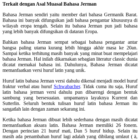
Terkait dengan Asal Muasal Bahasa Jerman
Bahasa Jerman sendiri yaitu member dari bahasa Germanik Barat.
Bahasa ini banyak difungsikan jadi bahasa pengantar khususnya di
wilayah eropa tengah. Selain itu bahasa Jerman pun jadi bahasa
yang lebih banyak difungsikan di dataran Eropa.
Bahkan bahasa Jerman sempat sebagai bahasa pengantar antar
bangsa paling utama kurang lebih hingga akhir masa ke 20an.
Sampai ketika terhitung masih banyak yang minat buat mempelajari
bahasa Jerman. Hal inilah dikarnakan sebagian literatur classic dunia
dicatat memakai bahasa ini. Dahulunya, Bahasa Jerman dicatat
memanfaatkan versi huruf latin yang unik.
Huruf latin bahasa Jerman versi dahulu dikenal menjadi model huruf
fraktur verbal atau huruf
Schwabacher
. Tidak cuma itu saja, Huruf
latin bahasa jerman versi dahulu pun dibarengi dengan bentuk
sambung yang bersesuaian. umpamanya layaknya Kurrent dan
Sutterlin. Seluruh bentuk tulisan huruf latin bahasa Jerman itu
sangatlah lain dengan zaman sekarang ini.
Ketika bahasa Jerman dibuat lebih sederhana dengan masih dicatat
memanfaatkan aksara latin. Bahasa Jerman memiliki 26 fonem.
Dengan perincian 21 huruf mati, Dan 5 huruf hidup. Selain itu
masih ada penambahan huruf lagi adalah yang dibilang umlaut ( ä,