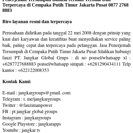
Terpercaya di Cempaka Putih Timur Jakarta Pusat 0877 2768
8883
Biro layanan resmi dan terpercaya
Perusahaan didirikan pada tanggal 22 mei 2008 dengan prinsip yang
kuat dari karyawan dan kreatifitas buat menyediakan service paling
baik, paling cepat dan terpercaya pada pelanggan. Jasa Penerjemah
Tersumpah di Cempaka Putih Timur Jakarta Pusat Silahkan hubungi
fauzi PT. Jangkar Global Grups : di no ponsel/whatsapp xl :
+6287727688883 ponsel/whatsapp simpati : +6281290434111 Telp
kantor : +622122008353
Kontak Kami:
E-mail : jangkargroups@gmail. com
Telegram : t. me/jangkargroups
Twitter : @fauzimanpower
FB : pt jangkar global groups
Instagram : jangkargroups
Google Playstore : jangkarapps
Youtube : jangkar tv