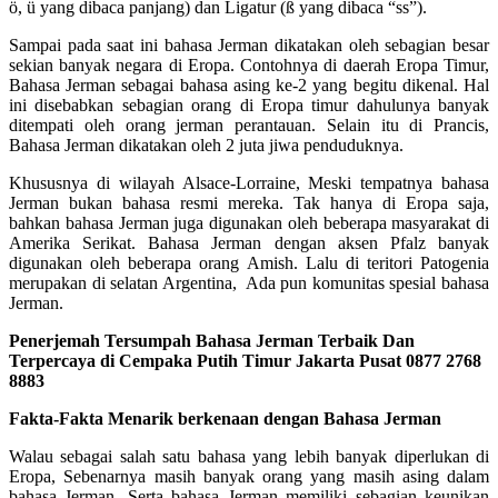
ö, ü yang dibaca panjang) dan Ligatur (ß yang dibaca “ss”).
Sampai pada saat ini bahasa Jerman dikatakan oleh sebagian besar
sekian banyak negara di Eropa. Contohnya di daerah Eropa Timur,
Bahasa Jerman sebagai bahasa asing ke-2 yang begitu dikenal. Hal
ini disebabkan sebagian orang di Eropa timur dahulunya banyak
ditempati oleh orang jerman perantauan. Selain itu di Prancis,
Bahasa Jerman dikatakan oleh 2 juta jiwa penduduknya.
Khususnya di wilayah Alsace-Lorraine, Meski tempatnya bahasa
Jerman bukan bahasa resmi mereka. Tak hanya di Eropa saja,
bahkan bahasa Jerman juga digunakan oleh beberapa masyarakat di
Amerika Serikat. Bahasa Jerman dengan aksen Pfalz banyak
digunakan oleh beberapa orang Amish. Lalu di teritori Patogenia
merupakan di selatan Argentina, Ada pun komunitas spesial bahasa
Jerman.
Penerjemah Tersumpah Bahasa Jerman Terbaik Dan
Terpercaya di Cempaka Putih Timur Jakarta Pusat 0877 2768
8883
Fakta-Fakta Menarik berkenaan dengan Bahasa Jerman
Walau sebagai salah satu bahasa yang lebih banyak diperlukan di
Eropa, Sebenarnya masih banyak orang yang masih asing dalam
bahasa Jerman. Serta bahasa Jerman memiliki sebagian keunikan