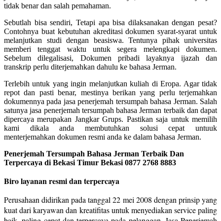
tidak benar dan salah pemahaman.
Sebutlah bisa sendiri, Tetapi apa bisa dilaksanakan dengan pesat?
Contohnya buat kebutuhan akreditasi dokumen syarat-syarat untuk
melanjutkan studi dengan beasiswa. Tentunya pihak universitas
memberi tenggat waktu untuk segera melengkapi dokumen.
Sebelum dilegalisasi, Dokumen pribadi layaknya ijazah dan
transkrip perlu diterjemahkan dahulu ke bahasa Jerman.
Terlebih untuk yang ingin melanjutkan kuliah di Eropa. Agar tidak
repot dan pasti benar, mestinya berikan yang perlu terjemahkan
dokumennya pada jasa penerjemah tersumpah bahasa Jerman. Salah
satunya jasa penerjemah tersumpah bahasa Jerman terbaik dan dapat
dipercaya merupakan Jangkar Grups. Pastikan saja untuk memilih
kami dikala anda membutuhkan solusi cepat untuuk
menterjemahkan dokumen resmi anda ke dalam bahasa Jerman.
Penerjemah Tersumpah Bahasa Jerman Terbaik Dan
Terpercaya di Bekasi Timur Bekasi 0877 2768 8883
Biro layanan resmi dan terpercaya
Perusahaan didirikan pada tanggal 22 mei 2008 dengan prinsip yang
kuat dari karyawan dan kreatifitas untuk menyediakan service paling
baik, paling cepat dan terpercaya pada pelanggan. Jasa Penerjemah