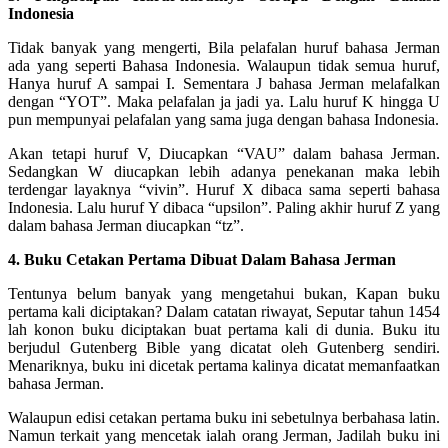
Indonesia
Tidak banyak yang mengerti, Bila pelafalan huruf bahasa Jerman
ada yang seperti Bahasa Indonesia. Walaupun tidak semua huruf,
Hanya huruf A sampai I. Sementara J bahasa Jerman melafalkan
dengan “YOT”. Maka pelafalan ja jadi ya. Lalu huruf K hingga U
pun mempunyai pelafalan yang sama juga dengan bahasa Indonesia.
Akan tetapi huruf V, Diucapkan “VAU” dalam bahasa Jerman.
Sedangkan W diucapkan lebih adanya penekanan maka lebih
terdengar layaknya “vivin”. Huruf X dibaca sama seperti bahasa
Indonesia. Lalu huruf Y dibaca “upsilon”. Paling akhir huruf Z yang
dalam bahasa Jerman diucapkan “tz”.
4. Buku Cetakan Pertama Dibuat Dalam Bahasa Jerman
Tentunya belum banyak yang mengetahui bukan, Kapan buku
pertama kali diciptakan? Dalam catatan riwayat, Seputar tahun 1454
lah konon buku diciptakan buat pertama kali di dunia. Buku itu
berjudul Gutenberg Bible yang dicatat oleh Gutenberg sendiri.
Menariknya, buku ini dicetak pertama kalinya dicatat memanfaatkan
bahasa Jerman.
Walaupun edisi cetakan pertama buku ini sebetulnya berbahasa latin.
Namun terkait yang mencetak ialah orang Jerman, Jadilah buku ini