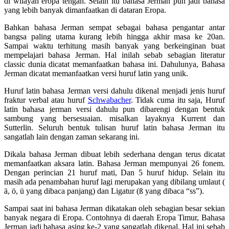
di wilayah eropa tengah. Selain itu bahasa Jerman pun jadi bahasa
yang lebih banyak dimanfaatkan di dataran Eropa.
Bahkan bahasa Jerman sempat sebagai bahasa pengantar antar
bangsa paling utama kurang lebih hingga akhir masa ke 20an.
Sampai waktu terhitung masih banyak yang berkeinginan buat
mempelajari bahasa Jerman. Hal inilah sebab sebagian literatur
classic dunia dicatat memanfaatkan bahasa ini. Dahulunya, Bahasa
Jerman dicatat memanfaatkan versi huruf latin yang unik.
Huruf latin bahasa Jerman versi dahulu dikenal menjadi jenis huruf
fraktur verbal atau huruf
Schwabacher
. Tidak cuma itu saja, Huruf
latin bahasa jerman versi dahulu pun dibarengi dengan bentuk
sambung yang bersesuaian. misalkan layaknya Kurrent dan
Sutterlin. Seluruh bentuk tulisan huruf latin bahasa Jerman itu
sangatlah lain dengan zaman sekarang ini.
Dikala bahasa Jerman dibuat lebih sederhana dengan terus dicatat
memanfaatkan aksara latin. Bahasa Jerman mempunyai 26 fonem.
Dengan perincian 21 huruf mati, Dan 5 huruf hidup. Selain itu
masih ada penambahan huruf lagi merupakan yang dibilang umlaut (
ä, ö, ü yang dibaca panjang) dan Ligatur (ß yang dibaca “ss”).
Sampai saat ini bahasa Jerman dikatakan oleh sebagian besar sekian
banyak negara di Eropa. Contohnya di daerah Eropa Timur, Bahasa
Jerman jadi bahasa asing ke-2 yang sangatlah dikenal. Hal ini sebab