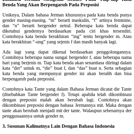
Benda Yang Akan Berpengaruh Pada Preposisi
Uniknya, Dalam bahasa Jerman khususnya pada kata benda punya
gender masing-masing. “m” berarti maskulin, “f” artinya feminine,
dan “n” berarti bergender netral. Beberapa kata benda dapat
diketahui gendernya berdasarkan pada ciri khas tersendiri.
Contohnya kata benda berakhiran “ing” tentu bergender m. Atau
kata berakhiran “-ung” yang sejenis f dan masih banyak lagi.
Ada lagi yang dapat dikenal berdasarkan penggolongannya.
Contohnya beberapa nama sungai bergender f, atau beberapa nama
hari yang berjenis m. Tiap kata benda akan senantiasa diiringi dalam
kata “der” untuk m, “die” buat f, dan “das” buat n. Serta sebagian
kata benda yang mempunyai gender ini akan beralih dan bisa
berpengaruh pada preposisi.
Contohnya kata Tante yang dalam Bahasa Jerman dicatat die Tante
(disebabkan Tante bergender f). Tetapi apabila telah dikombinasi
dengan preposisi malah akan berubah lagi. Contohnya akan
dikombinasi preposisi dengan bahasa Jermannya mit. Maka dengan
tante akan berubah menjadi mit der tante. Walaupun sebenarnya der
penggunaannya untuk gender m.
3. Susunan Kalimatnya Lain Dengan Bahasa Indonesia