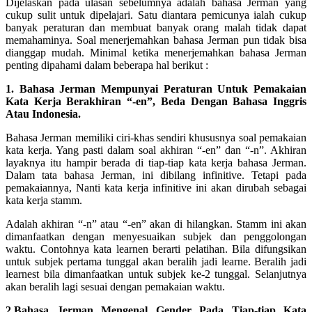
Dijelaskan pada ulasan sebelumnya adalah bahasa Jerman yang
cukup sulit untuk dipelajari. Satu diantara pemicunya ialah cukup
banyak peraturan dan membuat banyak orang malah tidak dapat
memahaminya. Soal menerjemahkan bahasa Jerman pun tidak bisa
dianggap mudah. Minimal ketika menerjemahkan bahasa Jerman
penting dipahami dalam beberapa hal berikut :
1. Bahasa Jerman Mempunyai Peraturan Untuk Pemakaian
Kata Kerja Berakhiran “-en”, Beda Dengan Bahasa Inggris
Atau Indonesia.
Bahasa Jerman memiliki ciri-khas sendiri khususnya soal pemakaian
kata kerja. Yang pasti dalam soal akhiran “-en” dan “-n”. Akhiran
layaknya itu hampir berada di tiap-tiap kata kerja bahasa Jerman.
Dalam tata bahasa Jerman, ini dibilang infinitive. Tetapi pada
pemakaiannya, Nanti kata kerja infinitive ini akan dirubah sebagai
kata kerja stamm.
Adalah akhiran “-n” atau “-en” akan di hilangkan. Stamm ini akan
dimanfaatkan dengan menyesuaikan subjek dan penggolongan
waktu. Contohnya kata learnen berarti pelatihan. Bila difungsikan
untuk subjek pertama tunggal akan beralih jadi learne. Beralih jadi
learnest bila dimanfaatkan untuk subjek ke-2 tunggal. Selanjutnya
akan beralih lagi sesuai dengan pemakaian waktu.
2.Bahasa Jerman Mengenal Gender Pada Tiap-tiap Kata