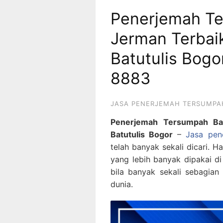
Penerjemah T
Jerman Terbai
Batutulis Bog
8883
JASA PENERJEMAH TERSUMPA
Penerjemah Tersumpah Ba
Batutulis Bogor
–
Jasa pen
telah banyak sekali dicari. 
yang lebih banyak dipakai d
bila banyak sekali sebagian 
dunia.