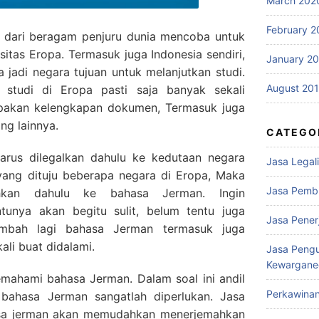
March 202
February 2
g dari beragam penjuru dunia mencoba untuk
sitas Eropa. Termasuk juga Indonesia sendiri,
January 2
jadi negara tujuan untuk melanjutkan studi.
August 20
 studi di Eropa pasti saja banyak sekali
upakan kelengkapan dokumen, Termasuk juga
ang lainnya.
CATEGO
rus dilegalkan dahulu ke kedutaan negara
Jasa Legali
 yang dituju beberapa negara di Eropa, Maka
Jasa Pemb
ahkan dahulu ke bahasa Jerman. Ingin
ntunya akan begitu sulit, belum tentu juga
Jasa Pene
tambah lagi bahasa Jerman termasuk juga
ali buat didalami.
Jasa Peng
Kewargane
mahami bahasa Jerman. Dalam soal ini andil
Perkawina
bahasa Jerman sangatlah diperlukan. Jasa
sa jerman akan memudahkan menerjemahkan