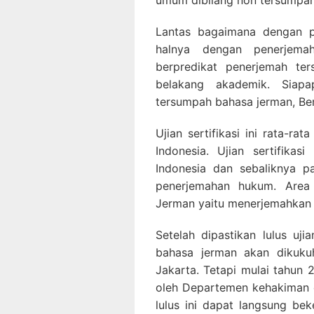
umum dibilang non tersumpah
Lantas bagaimana dengan p
halnya dengan penerjem
berpredikat penerjemah t
belakang akademik. Siap
tersumpah bahasa jerman, Bera
Ujian sertifikasi ini rata-ra
Indonesia. Ujian sertifika
Indonesia dan sebaliknya 
penerjemahan hukum. Area
Jerman yaitu menerjemahkan
Setelah dipastikan lulus uji
bahasa jerman akan dikuku
Jakarta. Tetapi mulai tahun 
oleh Departemen kehakiman 
lulus ini dapat langsung be