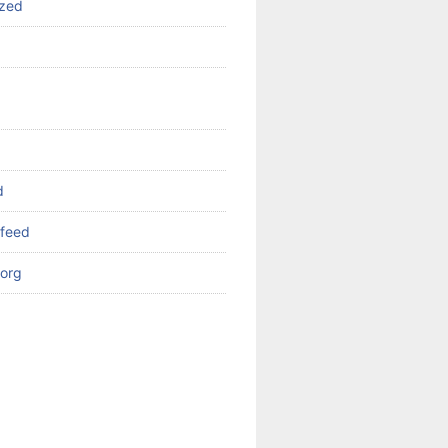
ized
d
feed
org