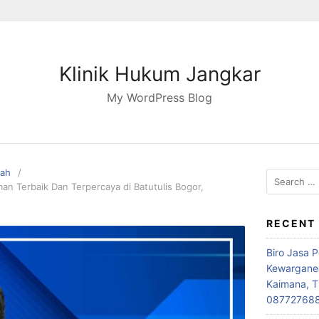
Klinik Hukum Jangkar
My WordPress Blog
pah
Search
n Terbaik Dan Terpercaya di Batutulis Bogor,
for:
RECENT
Biro Jasa 
Kewarganeg
Kaimana, T
08772768