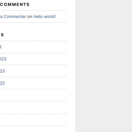
 COMMENTS
ss Commenter
on
Hello world!
ES
3
023
023
022