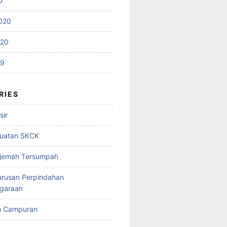
0
020
020
19
RIES
sir
uatan SKCK
rjemah Tersumpah
urusan Perpindahan
garaan
n Campuran