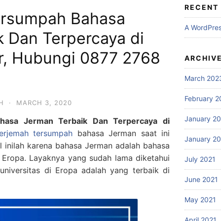
RECENT
ersumpah Bahasa
A WordPre
k Dan Terpercaya di
or, Hubungi 0877 2768
ARCHIV
March 202
February 2
H
·
MARCH 3, 2020
January 2
hasa Jerman Terbaik Dan Terpercaya di
erjemah tersumpah
bahasa Jerman saat ini
January 2
Hal inilah karena bahasa Jerman adalah bahasa
i Eropa. Layaknya yang sudah lama diketahui
July 2021
universitas di Eropa adalah yang terbaik di
June 2021
May 2021
April 2021