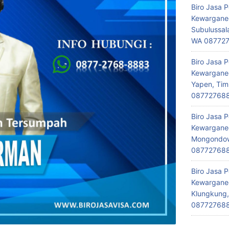
Biro Jasa 
Kewarganeg
Subulussal
WA 08772
Biro Jasa 
Kewarganeg
Yapen, Tim
08772768
Biro Jasa 
Kewarganeg
Mongondow,
08772768
Biro Jasa 
Kewarganeg
Klungkung,
08772768