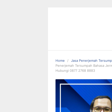
Skip
to
content
Home
Jasa Penerjemah Tersum
Penerjemah Tersumpah Bahasa Jerma
Hubungi 0877 2768 8883