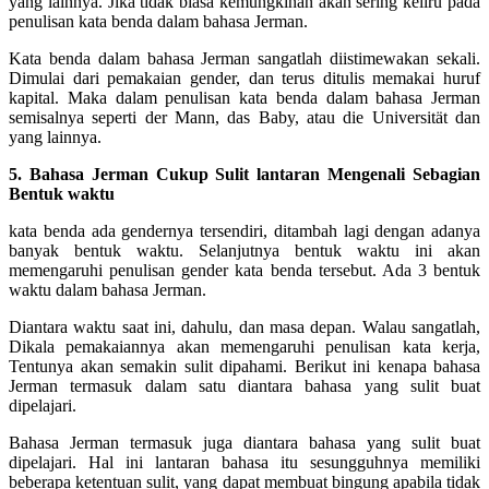
yang lainnya. Jika tidak biasa kemungkinan akan sering keliru pada
penulisan kata benda dalam bahasa Jerman.
Kata benda dalam bahasa Jerman sangatlah diistimewakan sekali.
Dimulai dari pemakaian gender, dan terus ditulis memakai huruf
kapital. Maka dalam penulisan kata benda dalam bahasa Jerman
semisalnya seperti der Mann, das Baby, atau die Universität dan
yang lainnya.
5. Bahasa Jerman Cukup Sulit lantaran Mengenali Sebagian
Bentuk waktu
kata benda ada gendernya tersendiri, ditambah lagi dengan adanya
banyak bentuk waktu. Selanjutnya bentuk waktu ini akan
memengaruhi penulisan gender kata benda tersebut. Ada 3 bentuk
waktu dalam bahasa Jerman.
Diantara waktu saat ini, dahulu, dan masa depan. Walau sangatlah,
Dikala pemakaiannya akan memengaruhi penulisan kata kerja,
Tentunya akan semakin sulit dipahami. Berikut ini kenapa bahasa
Jerman termasuk dalam satu diantara bahasa yang sulit buat
dipelajari.
Bahasa Jerman termasuk juga diantara bahasa yang sulit buat
dipelajari. Hal ini lantaran bahasa itu sesungguhnya memiliki
beberapa ketentuan sulit, yang dapat membuat bingung apabila tidak