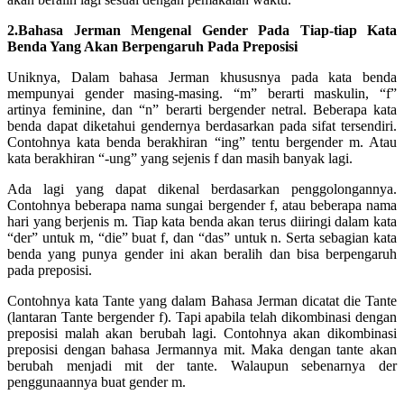
2.Bahasa Jerman Mengenal Gender Pada Tiap-tiap Kata
Benda Yang Akan Berpengaruh Pada Preposisi
Uniknya, Dalam bahasa Jerman khususnya pada kata benda
mempunyai gender masing-masing. “m” berarti maskulin, “f”
artinya feminine, dan “n” berarti bergender netral. Beberapa kata
benda dapat diketahui gendernya berdasarkan pada sifat tersendiri.
Contohnya kata benda berakhiran “ing” tentu bergender m. Atau
kata berakhiran “-ung” yang sejenis f dan masih banyak lagi.
Ada lagi yang dapat dikenal berdasarkan penggolongannya.
Contohnya beberapa nama sungai bergender f, atau beberapa nama
hari yang berjenis m. Tiap kata benda akan terus diiringi dalam kata
“der” untuk m, “die” buat f, dan “das” untuk n. Serta sebagian kata
benda yang punya gender ini akan beralih dan bisa berpengaruh
pada preposisi.
Contohnya kata Tante yang dalam Bahasa Jerman dicatat die Tante
(lantaran Tante bergender f). Tapi apabila telah dikombinasi dengan
preposisi malah akan berubah lagi. Contohnya akan dikombinasi
preposisi dengan bahasa Jermannya mit. Maka dengan tante akan
berubah menjadi mit der tante. Walaupun sebenarnya der
penggunaannya buat gender m.