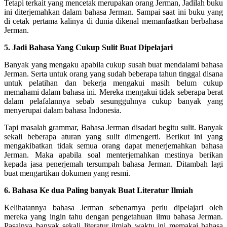
Tetapi terkait yang mencetak merupakan orang Jerman, Jadilah buku
ini diterjemahkan dalam bahasa Jerman. Sampai saat ini buku yang
di cetak pertama kalinya di dunia dikenal memanfaatkan berbahasa
Jerman.
5. Jadi Bahasa Yang Cukup Sulit Buat Dipelajari
Banyak yang mengaku apabila cukup susah buat mendalami bahasa
Jerman. Serta untuk orang yang sudah beberapa tahun tinggal disana
untuk pelatihan dan bekerja mengakui masih belum cukup
memahami dalam bahasa ini. Mereka mengakui tidak seberapa berat
dalam pelafalannya sebab sesungguhnya cukup banyak yang
menyerupai dalam bahasa Indonesia.
Tapi masalah grammar, Bahasa Jerman disadari begitu sulit. Banyak
sekali beberapa aturan yang sulit dimengerti. Berikut ini yang
mengakibatkan tidak semua orang dapat menerjemahkan bahasa
Jerman. Maka apabila soal menterjemahkan mestinya berikan
kepada jasa penerjemah tersumpah bahasa Jerman. Ditambah lagi
buat mengartikan dokumen yang resmi.
6. Bahasa Ke dua Paling banyak Buat Literatur Ilmiah
Kelihatannya bahasa Jerman sebenarnya perlu dipelajari oleh
mereka yang ingin tahu dengan pengetahuan ilmu bahasa Jerman.
Pasalnya banyak sekali literatur ilmiah waktu ini memakai bahasa