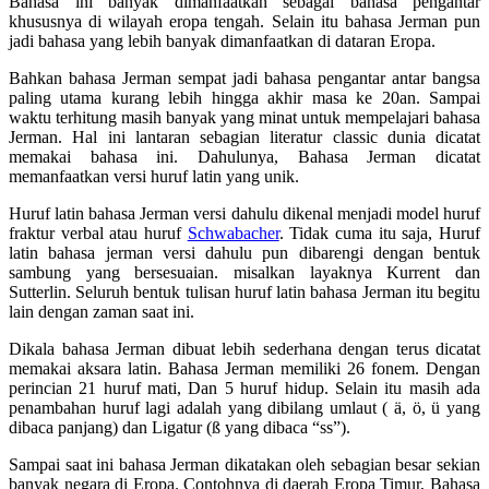
Bahasa ini banyak dimanfaatkan sebagai bahasa pengantar
khususnya di wilayah eropa tengah. Selain itu bahasa Jerman pun
jadi bahasa yang lebih banyak dimanfaatkan di dataran Eropa.
Bahkan bahasa Jerman sempat jadi bahasa pengantar antar bangsa
paling utama kurang lebih hingga akhir masa ke 20an. Sampai
waktu terhitung masih banyak yang minat untuk mempelajari bahasa
Jerman. Hal ini lantaran sebagian literatur classic dunia dicatat
memakai bahasa ini. Dahulunya, Bahasa Jerman dicatat
memanfaatkan versi huruf latin yang unik.
Huruf latin bahasa Jerman versi dahulu dikenal menjadi model huruf
fraktur verbal atau huruf
Schwabacher
. Tidak cuma itu saja, Huruf
latin bahasa jerman versi dahulu pun dibarengi dengan bentuk
sambung yang bersesuaian. misalkan layaknya Kurrent dan
Sutterlin. Seluruh bentuk tulisan huruf latin bahasa Jerman itu begitu
lain dengan zaman saat ini.
Dikala bahasa Jerman dibuat lebih sederhana dengan terus dicatat
memakai aksara latin. Bahasa Jerman memiliki 26 fonem. Dengan
perincian 21 huruf mati, Dan 5 huruf hidup. Selain itu masih ada
penambahan huruf lagi adalah yang dibilang umlaut ( ä, ö, ü yang
dibaca panjang) dan Ligatur (ß yang dibaca “ss”).
Sampai saat ini bahasa Jerman dikatakan oleh sebagian besar sekian
banyak negara di Eropa. Contohnya di daerah Eropa Timur, Bahasa