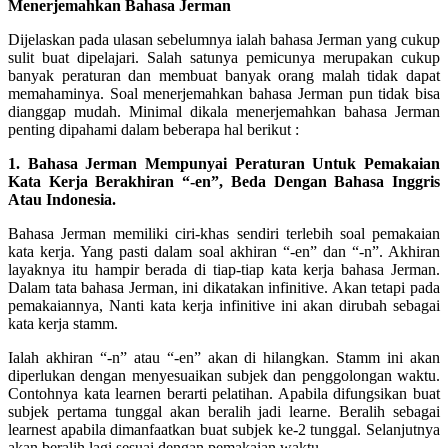
Menerjemahkan Bahasa Jerman
Dijelaskan pada ulasan sebelumnya ialah bahasa Jerman yang cukup
sulit buat dipelajari. Salah satunya pemicunya merupakan cukup
banyak peraturan dan membuat banyak orang malah tidak dapat
memahaminya. Soal menerjemahkan bahasa Jerman pun tidak bisa
dianggap mudah. Minimal dikala menerjemahkan bahasa Jerman
penting dipahami dalam beberapa hal berikut :
1. Bahasa Jerman Mempunyai Peraturan Untuk Pemakaian
Kata Kerja Berakhiran “-en”, Beda Dengan Bahasa Inggris
Atau Indonesia.
Bahasa Jerman memiliki ciri-khas sendiri terlebih soal pemakaian
kata kerja. Yang pasti dalam soal akhiran “-en” dan “-n”. Akhiran
layaknya itu hampir berada di tiap-tiap kata kerja bahasa Jerman.
Dalam tata bahasa Jerman, ini dikatakan infinitive. Akan tetapi pada
pemakaiannya, Nanti kata kerja infinitive ini akan dirubah sebagai
kata kerja stamm.
Ialah akhiran “-n” atau “-en” akan di hilangkan. Stamm ini akan
diperlukan dengan menyesuaikan subjek dan penggolongan waktu.
Contohnya kata learnen berarti pelatihan. Apabila difungsikan buat
subjek pertama tunggal akan beralih jadi learne. Beralih sebagai
learnest apabila dimanfaatkan buat subjek ke-2 tunggal. Selanjutnya
akan beralih lagi sesuai dengan pemakaian waktu.